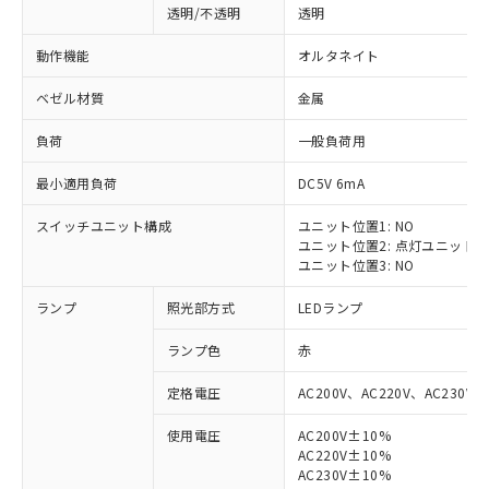
透明/不透明
透明
動作機能
オルタネイト
ベゼル材質
金属
負荷
一般負荷用
最小適用負荷
DC5V 6mA
スイッチユニット構成
ユニット位置1: NO
ユニット位置2: 点灯ユニット
ユニット位置3: NO
ランプ
照光部方式
LEDランプ
ランプ色
赤
定格電圧
AC200V、AC220V、AC230V、
使用電圧
AC200V±10%
AC220V±10%
※1 対応状況
AC230V±10%