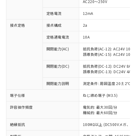
AC220～250V
対応済み：EU RoHS指令（10物質）の
非含有に対応した製品が提供可能な商品で
定格電流
12mA
す。
対応予定：EU RoHS指令（10物質）の非含
接点定格
接点構成
2a
ご利用条件
有に対応した製品に切り替える予定のある
定格通電電流
10A
商品です。
対応予定なし：EU RoHS指令（10物質）の
以下の条件をお読みいただき、同意のうえ
開閉能力(AC)
抵抗負荷(AC-12): AC24V 10A/A
非含有に非対応の商品で、対応品を出す予
誘導負荷(AC-15): AC24V 10A/AC
ご利用ください。
定はありません。
調査・確認中：EU RoHS指令（10物質）の
本サービスは、当社制御機器事業取扱
開閉能力(DC)
抵抗負荷(DC-12): DC24V 8A/DC
※1 中国RoHS○×表
非含有の対応状況を調査中または確認中の
誘導負荷(DC-13): DC24V 4A/DC
商品の当社在庫状況および標準価格
商品です。
(税抜)を提供させていただくもので
「○」：最大均質材料含有率が中国RoHSの
非該当品：ライセンス料など無形物で、有
開閉能力説明
測定条件: 周囲温度 20±2℃、
す。
基準値以下であることを示します。
害物質有無と関係のない商品です。
当社制御機器事業取扱商品の中には、
「×」：最大均質材料含有率が中国RoHSの
仕入先様の事情により、非含有部品として
端子仕様
ねじ締め端子 (M3.5)
本サービスの対象外となる商品もある
基準値を超えていることを示します。
いたものが、含有品と判明した場合などや
当社は、これら貴社製品のうち、外国
ことをご了承ください。
「－」：未確認です。当社販売部門へお問
許容操作頻度
電気的: 最大30回/分
むを得ず変更することがあります。
為替および外国貿易法に定める商品
在庫状況および標準価格照会結果は、
機械的: 最大60回/分
い合わせください。
（以下｢規制貨物等」という）を輸出
記載している更新日時点での社内デー
*EU RoHS指令（10物質）：
または国外への提供する場合は、日本
記
タに基づき作成されるものであり、閲
説明
絶縁抵抗
100MΩ以上 (DC500Vメガ、
鉛(Pb) 1000ppm以下、 水銀(Hg) 1000ppm以下、 カド
*中国RoHS10物質の基準値 (GB/T26572)：
国政府の輸出許可(または役務取引許
号
覧された時点での実際の在庫および標
ミウム(Cd) 100ppm以下、
Pb(鉛) :1000ppm、 Hg(水銀) : 1000ppm、 Cd(カドミウ
可)を取得するなどの必要な手続きを
六価クロム(Cr(Ⅵ)) 1000ppm以下、ポリ臭化ビフェニル
ム) : 100ppm、