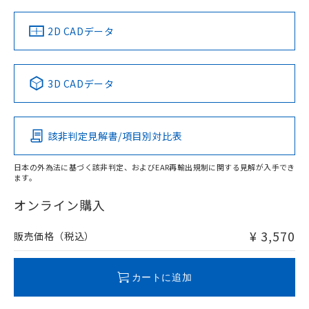
中国 RoHS
注意事項・凡例
2D CADデータ
中国 RoHS表
※1 ※2
3D CADデータ
Pb
Hg
Cd
Cr(VI)
該非判定見解書/項目別対比表
O
O
O
O
日本の外為法に基づく該非判定、およびEAR再輸出規制に関する見解が入手でき
ます。
"対応済み"や非含有の記載がされた商品であっても、流通
在庫等で未対応品が混在する可能性があります。
オンライン購入
非含有品が必要な際は、弊社営業部門もしくは販売店へお
問い合わせください。
¥ 3,570
販売価格（税込）
この製品のRoHS/REACH対応状況ページへ
カートに追加