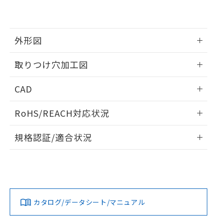
EU RoHS指令（10物質）の非含有証明書
※当社の共同利用者とは、
"個人情報
51物質の非含有証明書（当社基準）
の共同利用に関して"
の「1.共同利
※本証明書は発行日時点で非含有を証明す
用者の範囲」に記載されている法人を
るもので、過去に遡って非含有を証明する
指します。
外形図
ものではありません。
また、RoHS指令のフタル酸エステル類４
情報更新：2026/05/21
取りつけ穴加工図
物質の対応では、対応完了までの期間は出
荷製品に未対応品が混在することから備考
情報更新：2026/05/21
欄に対応日を記載しておりました。
CAD
既に当社にて対応品への在庫切替を完了
していることから、特段のことがない限
ログイン/会員登録いただくと、CADデータをダウンロー
RoHS/REACH対応状況
り、2022年1月12日より割愛しておりま
ドすることができます。
す。
情報更新：2026/7/29
規格認証/適合状況
ログイン/会員登録
EU RoHS
注意事項・凡例
A30NL-MGA-TRA-G101-REについての規格認証/適合状況に
ついては、「カスタマーサポートセンタ お客様相談室」また
は貴社担当オムロン営業員または販売店にお問い合わせくだ
対応状況
対応予定月
※1
※2
さい。
ダウンロードデータをご利用いただく前に、以下を必ずお読
みください。
カタログ/データシート/マニュアル
対応済み
ソフトウェアの使用条件
お問い合わせ