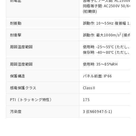
準価格とは異なる場合があることをご
耐電圧
各端子とアース間: AC2500V 50/
類(PBB) 1000ppm以下、ポリ臭化ジフェニルエーテル類
Cr(Ⅵ)(六価クロム) : 1000ppm、 PBBs(ポリ臭化ビフェ
とります。
同極端子間: AC2500V 50/60
了承ください。
(PBDE) 1000ppm以下、フタル酸ビス(2-エチルヘキシ
○
一定数以上の在庫あり
ニル類) : 1000ppm、 PBDEs(ポリ臭化ジフェニルエーテ
当社は規制貨物を破棄する場合は、完
(初期値)
ル) (DEHP)(別名：DOP) 1000ppm以下、フタル酸ブチ
正式な納期状況および標準価格はお客
ル類) : 1000ppm、
ルベンジル（BBP） 1000ppm以下、フタル酸ジブチル
全に破砕するなど、違法に輸出されな
DBP(フタル酸ジブチル) : 1000ppm、 DIBP(フタル酸ジ
様のお取引先、またはお客様担当のオ
（DBP） 1000ppm以下、フタル酸ジイソブチル
イソブチル) : 1000ppm、 BBP(フタル酸ブチルベンジ
△
一定数には満たないが在庫あり
耐振動
誤動作: 10～55Hz 複振幅 1.
いよう必要な手段を講じます。
ムロン制御機器販売店・当社販売員に
(DIBP) 1000ppm以下
ル) : 1000ppm、
当社は貴社製品を、核兵器、ミサイ
但し、RoHS指令で産業用監視および制御機器に対する
DEHP(フタル酸ビス(2-エチルヘキシル)) : 1000ppm
ご相談ください。
2
耐衝撃
適用除外項目は除く。
誤動作: 最大1000m/s
(接点開
ル、化学兵器、生物兵器またはその他
－
在庫なし(最新の在庫状況につ
オムロン制御機器販売店や当社販売拠
フタル酸エステル類の４物質については閾値を超える意
武器並びにこれらの製造装置等に一切
いては、お客様のお取引先、ま
図的な使用がないことを確認しています。
点は「
販売ネットワーク
」をご確認
周囲温度範囲
使用時: -25～55℃ (ただし
※2 環境保護使用期限
使用いたしません。
たはお客様担当のオムロン制御
ください。
保存時: -40～80℃ (ただし
当社は、貴社製品を第三者に販売する
機器販売店・当社販売員にご確
在庫状況および標準価格結果を当社の
※2 対応予定月
「ｅ」：有害物質（10物質）のすべてが基
場合は、上記1、2および3の内容を当
認ください)
事前の承諾なく第三者に漏洩または開
周囲湿度範囲
使用時: 35～85%RH
準値以下であることを示します。
該第三者に通知します。また当社は、
示しないようお願いします。
部品在庫の切り替え状況などにより、予定
「10」：通常の使用状況下において有害物
販売先および販売に係わる関係者が違
保護構造
パネル前面: IP66
マイパーツ機能（部品リスト作成サー
空
受注生産機種、また在庫状況の
月が前後することがあります。
質が外部に漏えいし、環境に深刻な影響を
法に輸出するおそれがある場合は、取
ビス）をご利用いただくには、I-Web
白
情報を公開していない機種
及ぼさない年数を意味します。
り引きをいたしません。
感電保護クラス
Class II
メンバーズにご登録されている必要が
「－」：未確認です。当社販売部門へお問
あります。
い合わせください。
PTI（トラッキング特性）
175
お客様が当ウェブサイト上で当社にご
※3 非含有証明書ダウンロード
登録された部品リストについて、当社
汚染度
3 (EN60947-5-1)
および当社の共同利用者が、当社の製
下記の非含有証明書をダウンロードするこ
品・サービスに関するお客様との取
とができます。
合意する
キャンセル
引・商談に必要な範囲で利用すること
をご了承ください。