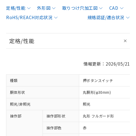
定格/性能
外形図
取りつけ穴加工図
CAD
RoHS/REACH対応状況
規格認証/適合状況
定格/性能
情報更新：2026/05/21
種類
押ボタンスイッチ
胴体形状
丸胴形(φ30mm)
照光/非照光
照光
操作部
操作部形状
丸形 フルガード形
操作部色
赤