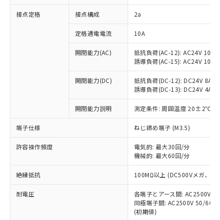
非含有に対応した製品が提供可能な商品で
接点定格
接点構成
2a
す。
対応予定：EU RoHS指令（10物質）の非含
ご利用条件
定格通電電流
10A
有に対応した製品に切り替える予定のある
商品です。
開閉能力(AC)
抵抗負荷(AC-12): AC24V 10A/A
対応予定なし：EU RoHS指令（10物質）の
誘導負荷(AC-15): AC24V 10A/AC
以下の条件をお読みいただき、同意のうえ
非含有に非対応の商品で、対応品を出す予
ご利用ください。
定はありません。
開閉能力(DC)
抵抗負荷(DC-12): DC24V 8A/DC
調査・確認中：EU RoHS指令（10物質）の
誘導負荷(DC-13): DC24V 4A/DC
本サービスは、当社制御機器事業取扱
※1 中国RoHS○×表
非含有の対応状況を調査中または確認中の
商品の当社在庫状況および標準価格
開閉能力説明
測定条件: 周囲温度 20±2℃、
商品です。
(税抜)を提供させていただくもので
「○」：最大均質材料含有率が中国RoHSの
非該当品：ライセンス料など無形物で、有
す。
端子仕様
ねじ締め端子 (M3.5)
基準値以下であることを示します。
害物質有無と関係のない商品です。
当社制御機器事業取扱商品の中には、
「×」：最大均質材料含有率が中国RoHSの
仕入先様の事情により、非含有部品として
本サービスの対象外となる商品もある
許容操作頻度
電気的: 最大30回/分
基準値を超えていることを示します。
いたものが、含有品と判明した場合などや
当社は、これら貴社製品のうち、外国
ことをご了承ください。
機械的: 最大60回/分
「－」：未確認です。当社販売部門へお問
むを得ず変更することがあります。
為替および外国貿易法に定める商品
在庫状況および標準価格照会結果は、
い合わせください。
（以下｢規制貨物等」という）を輸出
絶縁抵抗
100MΩ以上 (DC500Vメガ、
記載している更新日時点での社内デー
*EU RoHS指令（10物質）：
または国外への提供する場合は、日本
記
タに基づき作成されるものであり、閲
説明
鉛(Pb) 1000ppm以下、 水銀(Hg) 1000ppm以下、 カド
*中国RoHS10物質の基準値 (GB/T26572)：
国政府の輸出許可(または役務取引許
耐電圧
各端子とアース間: AC2500V 50/
号
覧された時点での実際の在庫および標
ミウム(Cd) 100ppm以下、
Pb(鉛) :1000ppm、 Hg(水銀) : 1000ppm、 Cd(カドミウ
同極端子間: AC2500V 50/60
可)を取得するなどの必要な手続きを
六価クロム(Cr(Ⅵ)) 1000ppm以下、ポリ臭化ビフェニル
ム) : 100ppm、
準価格とは異なる場合があることをご
類(PBB) 1000ppm以下、ポリ臭化ジフェニルエーテル類
(初期値)
Cr(Ⅵ)(六価クロム) : 1000ppm、 PBBs(ポリ臭化ビフェ
とります。
了承ください。
(PBDE) 1000ppm以下、フタル酸ビス(2-エチルヘキシ