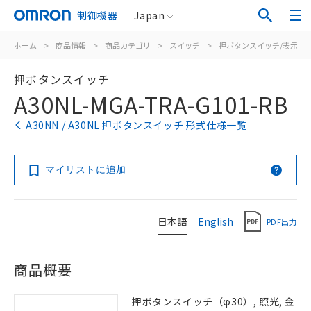
制御機器
Japan
ホーム
>
商品情報
>
商品カテゴリ
>
スイッチ
>
押ボタンスイッチ/表示灯
押ボタンスイッチ
A30NL-MGA-TRA-G101-RB
A30NN / A30NL 押ボタンスイッチ 形式仕様一覧
マイリストに追加
日本語
English
PDF出力
商品概要
押ボタンスイッチ（φ30）, 照光, 金