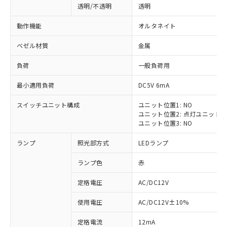
透明/不透明
透明
動作機能
オルタネイト
ベゼル材質
金属
負荷
一般負荷用
最小適用負荷
DC5V 6mA
スイッチユニット構成
ユニット位置1: NO
ユニット位置2: 点灯ユニット
ユニット位置3: NO
ランプ
照光部方式
LEDランプ
ランプ色
赤
定格電圧
AC/DC12V
※1 対応状況
使用電圧
AC/DC12V±10%
定格電流
12mA
対応済み：EU RoHS指令（10物質）の