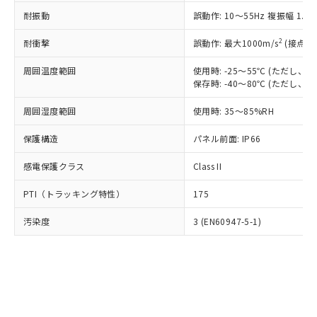
○
一定数以上の在庫あり
ニル類) : 1000ppm、 PBDEs(ポリ臭化ジフェニルエーテ
当社は規制貨物を破棄する場合は、完
ル) (DEHP)(別名：DOP) 1000ppm以下、フタル酸ブチ
正式な納期状況および標準価格はお客
ル類) : 1000ppm、
耐振動
誤動作: 10～55Hz 複振幅 1.
ルベンジル（BBP） 1000ppm以下、フタル酸ジブチル
全に破砕するなど、違法に輸出されな
DBP(フタル酸ジブチル) : 1000ppm、 DIBP(フタル酸ジ
様のお取引先、またはお客様担当のオ
（DBP） 1000ppm以下、フタル酸ジイソブチル
イソブチル) : 1000ppm、 BBP(フタル酸ブチルベンジ
△
一定数には満たないが在庫あり
いよう必要な手段を講じます。
ムロン制御機器販売店・当社販売員に
(DIBP) 1000ppm以下
2
耐衝撃
ル) : 1000ppm、
誤動作: 最大1000m/s
(接点開
当社は貴社製品を、核兵器、ミサイ
但し、RoHS指令で産業用監視および制御機器に対する
DEHP(フタル酸ビス(2-エチルヘキシル)) : 1000ppm
ご相談ください。
適用除外項目は除く。
ル、化学兵器、生物兵器またはその他
－
在庫なし(最新の在庫状況につ
オムロン制御機器販売店や当社販売拠
周囲温度範囲
使用時: -25～55℃ (ただし
フタル酸エステル類の４物質については閾値を超える意
武器並びにこれらの製造装置等に一切
いては、お客様のお取引先、ま
図的な使用がないことを確認しています。
保存時: -40～80℃ (ただし
点は「
販売ネットワーク
」をご確認
※2 環境保護使用期限
使用いたしません。
たはお客様担当のオムロン制御
ください。
当社は、貴社製品を第三者に販売する
周囲湿度範囲
使用時: 35～85%RH
機器販売店・当社販売員にご確
在庫状況および標準価格結果を当社の
※2 対応予定月
「ｅ」：有害物質（10物質）のすべてが基
場合は、上記1、2および3の内容を当
認ください)
事前の承諾なく第三者に漏洩または開
準値以下であることを示します。
保護構造
パネル前面: IP66
該第三者に通知します。また当社は、
示しないようお願いします。
部品在庫の切り替え状況などにより、予定
「10」：通常の使用状況下において有害物
販売先および販売に係わる関係者が違
マイパーツ機能（部品リスト作成サー
空
受注生産機種、また在庫状況の
感電保護クラス
Class II
月が前後することがあります。
質が外部に漏えいし、環境に深刻な影響を
法に輸出するおそれがある場合は、取
ビス）をご利用いただくには、I-Web
白
情報を公開していない機種
及ぼさない年数を意味します。
り引きをいたしません。
メンバーズにご登録されている必要が
PTI（トラッキング特性）
175
「－」：未確認です。当社販売部門へお問
あります。
い合わせください。
お客様が当ウェブサイト上で当社にご
汚染度
3 (EN60947-5-1)
※3 非含有証明書ダウンロード
登録された部品リストについて、当社
および当社の共同利用者が、当社の製
下記の非含有証明書をダウンロードするこ
品・サービスに関するお客様との取
とができます。
合意する
キャンセル
引・商談に必要な範囲で利用すること
をご了承ください。
EU RoHS指令（10物質）の非含有証明書
※当社の共同利用者とは、
"個人情報