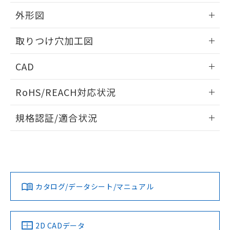
51物質の非含有証明書（当社基準）
の共同利用に関して"
の「1.共同利
※本証明書は発行日時点で非含有を証明す
外形図
用者の範囲」に記載されている法人を
るもので、過去に遡って非含有を証明する
指します。
ものではありません。
情報更新：2026/05/21
取りつけ穴加工図
また、RoHS指令のフタル酸エステル類４
物質の対応では、対応完了までの期間は出
情報更新：2026/05/21
CAD
荷製品に未対応品が混在することから備考
欄に対応日を記載しておりました。
ログイン/会員登録いただくと、CADデータをダウンロー
既に当社にて対応品への在庫切替を完了
RoHS/REACH対応状況
ドすることができます。
していることから、特段のことがない限
り、2022年1月12日より割愛しておりま
情報更新：2026/7/29
規格認証/適合状況
す。
ログイン/会員登録
EU RoHS
注意事項・凡例
A30NL-MGA-TRA-G101-RBについての規格認証/適合状況に
ついては、「カスタマーサポートセンタ お客様相談室」また
は貴社担当オムロン営業員または販売店にお問い合わせくだ
対応状況
対応予定月
※1
※2
さい。
ダウンロードデータをご利用いただく前に、以下を必ずお読
みください。
カタログ/データシート/マニュアル
対応済み
ソフトウェアの使用条件
お問い合わせ
中国 RoHS
注意事項・凡例
2D CADデータ