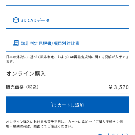
中国 RoHS表
※1 ※2
3D CADデータ
Pb
Hg
Cd
Cr(VI)
該非判定見解書/項目別対比表
X
O
O
O
日本の外為法に基づく該非判定、およびEAR再輸出規制に関する見解が入手でき
ます。
"対応済み"や非含有の記載がされた商品であっても、流通
在庫等で未対応品が混在する可能性があります。
オンライン購入
非含有品が必要な際は、弊社営業部門もしくは販売店へお
問い合わせください。
¥ 3,570
販売価格（税込）
この製品のRoHS/REACH対応状況ページへ
カートに追加
オンライン購入における出荷予定日は、カートに追加～「ご購入手続き：価
格・納期の確認」画面にてご確認ください。