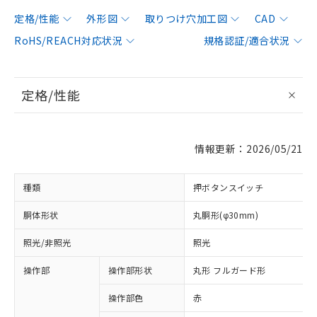
定格/性能
外形図
取りつけ穴加工図
CAD
RoHS/REACH対応状況
規格認証/適合状況
定格/性能
情報更新：2026/05/21
種類
押ボタンスイッチ
胴体形状
丸胴形(φ30mm)
照光/非照光
照光
操作部
操作部形状
丸形 フルガード形
操作部色
赤