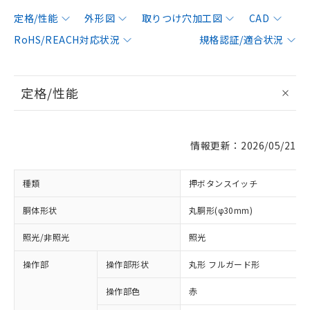
定格/性能
外形図
取りつけ穴加工図
CAD
RoHS/REACH対応状況
規格認証/適合状況
定格/性能
情報更新：2026/05/21
種類
押ボタンスイッチ
胴体形状
丸胴形(φ30mm)
照光/非照光
照光
操作部
操作部形状
丸形 フルガード形
操作部色
赤