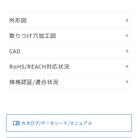
※当社の共同利用者とは、
"個人情報
51物質の非含有証明書（当社基準）
の共同利用に関して"
の「1.共同利
※本証明書は発行日時点で非含有を証明す
用者の範囲」に記載されている法人を
るもので、過去に遡って非含有を証明する
外形図
指します。
ものではありません。
情報更新：2026/05/21
また、RoHS指令のフタル酸エステル類４
取りつけ穴加工図
物質の対応では、対応完了までの期間は出
荷製品に未対応品が混在することから備考
情報更新：2026/05/21
CAD
欄に対応日を記載しておりました。
既に当社にて対応品への在庫切替を完了
ログイン/会員登録いただくと、CADデータをダウンロー
していることから、特段のことがない限
RoHS/REACH対応状況
ドすることができます。
り、2022年1月12日より割愛しておりま
す。
情報更新：2026/7/29
規格認証/適合状況
ログイン/会員登録
EU RoHS
注意事項・凡例
A30NL-MGA-TRA-G100-REについての規格認証/適合状況に
ついては、「カスタマーサポートセンタ お客様相談室」また
は貴社担当オムロン営業員または販売店にお問い合わせくだ
対応状況
対応予定月
※1
※2
さい。
ダウンロードデータをご利用いただく前に、以下を必ずお読
みください。
カタログ/データシート/マニュアル
対応済み
ソフトウェアの使用条件
お問い合わせ