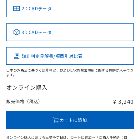
中国 RoHS
注意事項・凡例
2D CADデータ
中国 RoHS表
※1 ※2
3D CADデータ
Pb
Hg
Cd
Cr(VI)
該非判定見解書/項目別対比表
O
O
O
O
日本の外為法に基づく該非判定、およびEAR再輸出規制に関する見解が入手でき
ます。
"対応済み"や非含有の記載がされた商品であっても、流通
在庫等で未対応品が混在する可能性があります。
オンライン購入
非含有品が必要な際は、弊社営業部門もしくは販売店へお
問い合わせください。
¥ 3,240
販売価格（税込）
この製品のRoHS/REACH対応状況ページへ
カートに追加
オンライン購入における出荷予定日は、カートに追加～「ご購入手続き：価