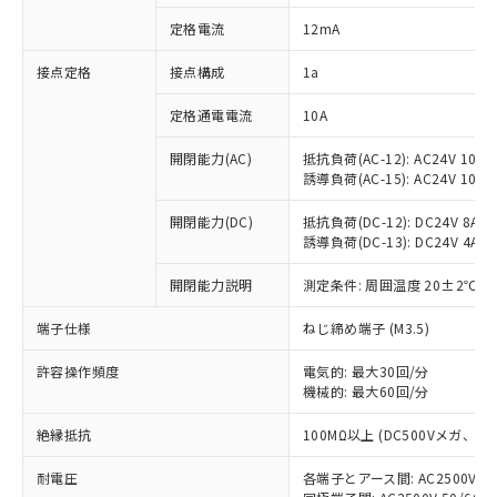
対応済み：EU RoHS指令（10物質）の
定格電流
12mA
非含有に対応した製品が提供可能な商品で
す。
接点定格
接点構成
1a
対応予定：EU RoHS指令（10物質）の非含
ご利用条件
有に対応した製品に切り替える予定のある
定格通電電流
10A
商品です。
対応予定なし：EU RoHS指令（10物質）の
開閉能力(AC)
抵抗負荷(AC-12): AC24V 10A/A
以下の条件をお読みいただき、同意のうえ
非含有に非対応の商品で、対応品を出す予
誘導負荷(AC-15): AC24V 10A/AC
ご利用ください。
定はありません。
調査・確認中：EU RoHS指令（10物質）の
開閉能力(DC)
抵抗負荷(DC-12): DC24V 8A/DC
本サービスは、当社制御機器事業取扱
※1 中国RoHS○×表
誘導負荷(DC-13): DC24V 4A/DC
非含有の対応状況を調査中または確認中の
商品の当社在庫状況および標準価格
商品です。
(税抜)を提供させていただくもので
開閉能力説明
測定条件: 周囲温度 20±2℃、
「○」：最大均質材料含有率が中国RoHSの
非該当品：ライセンス料など無形物で、有
す。
基準値以下であることを示します。
害物質有無と関係のない商品です。
当社制御機器事業取扱商品の中には、
端子仕様
ねじ締め端子 (M3.5)
「×」：最大均質材料含有率が中国RoHSの
仕入先様の事情により、非含有部品として
本サービスの対象外となる商品もある
基準値を超えていることを示します。
いたものが、含有品と判明した場合などや
当社は、これら貴社製品のうち、外国
ことをご了承ください。
許容操作頻度
電気的: 最大30回/分
「－」：未確認です。当社販売部門へお問
むを得ず変更することがあります。
為替および外国貿易法に定める商品
機械的: 最大60回/分
在庫状況および標準価格照会結果は、
い合わせください。
（以下｢規制貨物等」という）を輸出
記載している更新日時点での社内デー
*EU RoHS指令（10物質）：
または国外への提供する場合は、日本
絶縁抵抗
100MΩ以上 (DC500Vメガ、
記
タに基づき作成されるものであり、閲
説明
鉛(Pb) 1000ppm以下、 水銀(Hg) 1000ppm以下、 カド
*中国RoHS10物質の基準値 (GB/T26572)：
国政府の輸出許可(または役務取引許
号
覧された時点での実際の在庫および標
ミウム(Cd) 100ppm以下、
Pb(鉛) :1000ppm、 Hg(水銀) : 1000ppm、 Cd(カドミウ
耐電圧
各端子とアース間: AC2500V 50/
可)を取得するなどの必要な手続きを
六価クロム(Cr(Ⅵ)) 1000ppm以下、ポリ臭化ビフェニル
ム) : 100ppm、
準価格とは異なる場合があることをご