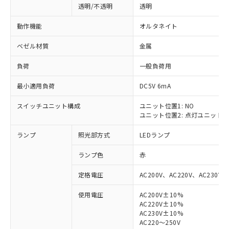
透明/不透明
透明
動作機能
オルタネイト
ベゼル材質
金属
負荷
一般負荷用
最小適用負荷
DC5V 6mA
スイッチユニット構成
ユニット位置1: NO
ユニット位置2: 点灯ユニット
ランプ
照光部方式
LEDランプ
ランプ色
赤
定格電圧
AC200V、AC220V、AC230V、
使用電圧
AC200V±10%
AC220V±10%
※1 対応状況
AC230V±10%
AC220～250V