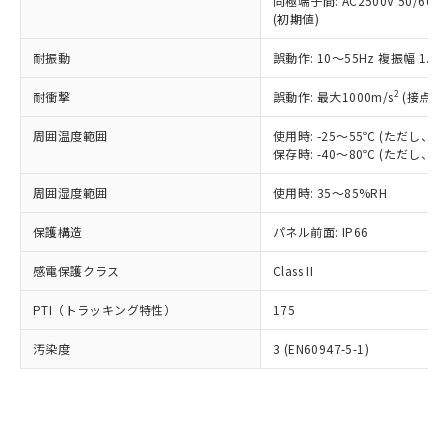
類(PBB) 1000ppm以下、ポリ臭化ジフェニルエーテル類
同極端子間: AC2500V 50/60
Cr(Ⅵ)(六価クロム) : 1000ppm、 PBBs(ポリ臭化ビフェ
とります。
了承ください。
(PBDE) 1000ppm以下、フタル酸ビス(2-エチルヘキシ
○
一定数以上の在庫あり
ニル類) : 1000ppm、 PBDEs(ポリ臭化ジフェニルエーテ
(初期値)
当社は規制貨物を破棄する場合は、完
ル) (DEHP)(別名：DOP) 1000ppm以下、フタル酸ブチ
正式な納期状況および標準価格はお客
ル類) : 1000ppm、
ルベンジル（BBP） 1000ppm以下、フタル酸ジブチル
全に破砕するなど、違法に輸出されな
DBP(フタル酸ジブチル) : 1000ppm、 DIBP(フタル酸ジ
様のお取引先、またはお客様担当のオ
耐振動
誤動作: 10～55Hz 複振幅 1.
（DBP） 1000ppm以下、フタル酸ジイソブチル
イソブチル) : 1000ppm、 BBP(フタル酸ブチルベンジ
△
一定数には満たないが在庫あり
いよう必要な手段を講じます。
ムロン制御機器販売店・当社販売員に
(DIBP) 1000ppm以下
ル) : 1000ppm、
当社は貴社製品を、核兵器、ミサイ
但し、RoHS指令で産業用監視および制御機器に対する
DEHP(フタル酸ビス(2-エチルヘキシル)) : 1000ppm
ご相談ください。
2
耐衝撃
誤動作: 最大1000m/s
(接点開
適用除外項目は除く。
ル、化学兵器、生物兵器またはその他
－
在庫なし(最新の在庫状況につ
オムロン制御機器販売店や当社販売拠
フタル酸エステル類の４物質については閾値を超える意
武器並びにこれらの製造装置等に一切
いては、お客様のお取引先、ま
周囲温度範囲
図的な使用がないことを確認しています。
使用時: -25～55℃ (ただし
点は「
販売ネットワーク
」をご確認
※2 環境保護使用期限
使用いたしません。
保存時: -40～80℃ (ただし
たはお客様担当のオムロン制御
ください。
当社は、貴社製品を第三者に販売する
機器販売店・当社販売員にご確
在庫状況および標準価格結果を当社の
※2 対応予定月
「ｅ」：有害物質（10物質）のすべてが基
周囲湿度範囲
使用時: 35～85%RH
場合は、上記1、2および3の内容を当
認ください)
事前の承諾なく第三者に漏洩または開
準値以下であることを示します。
該第三者に通知します。また当社は、
示しないようお願いします。
保護構造
パネル前面: IP66
部品在庫の切り替え状況などにより、予定
「10」：通常の使用状況下において有害物
販売先および販売に係わる関係者が違
マイパーツ機能（部品リスト作成サー
空
受注生産機種、また在庫状況の
月が前後することがあります。
質が外部に漏えいし、環境に深刻な影響を
法に輸出するおそれがある場合は、取
ビス）をご利用いただくには、I-Web
白
情報を公開していない機種
感電保護クラス
Class II
及ぼさない年数を意味します。
り引きをいたしません。
メンバーズにご登録されている必要が
「－」：未確認です。当社販売部門へお問
あります。
PTI（トラッキング特性）
175
い合わせください。
お客様が当ウェブサイト上で当社にご
※3 非含有証明書ダウンロード
登録された部品リストについて、当社
汚染度
3 (EN60947-5-1)
および当社の共同利用者が、当社の製
下記の非含有証明書をダウンロードするこ
品・サービスに関するお客様との取
とができます。
合意する
キャンセル
引・商談に必要な範囲で利用すること
をご了承ください。
EU RoHS指令（10物質）の非含有証明書