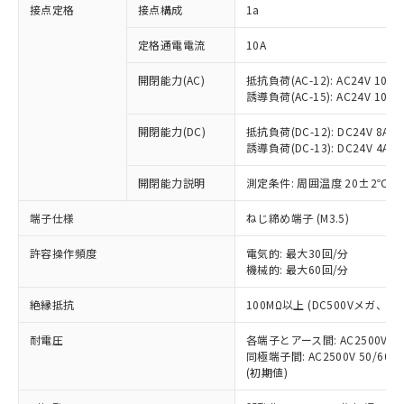
非含有に対応した製品が提供可能な商品で
接点定格
接点構成
1a
す。
対応予定：EU RoHS指令（10物質）の非含
定格通電電流
10A
ご利用条件
有に対応した製品に切り替える予定のある
商品です。
開閉能力(AC)
抵抗負荷(AC-12): AC24V 10A/A
誘導負荷(AC-15): AC24V 10A/AC
対応予定なし：EU RoHS指令（10物質）の
以下の条件をお読みいただき、同意のうえ
非含有に非対応の商品で、対応品を出す予
ご利用ください。
開閉能力(DC)
抵抗負荷(DC-12): DC24V 8A/DC
定はありません。
誘導負荷(DC-13): DC24V 4A/DC
調査・確認中：EU RoHS指令（10物質）の
本サービスは、当社制御機器事業取扱
※1 中国RoHS○×表
非含有の対応状況を調査中または確認中の
商品の当社在庫状況および標準価格
開閉能力説明
測定条件: 周囲温度 20±2℃、
商品です。
(税抜)を提供させていただくもので
「○」：最大均質材料含有率が中国RoHSの
非該当品：ライセンス料など無形物で、有
端子仕様
ねじ締め端子 (M3.5)
す。
基準値以下であることを示します。
害物質有無と関係のない商品です。
当社制御機器事業取扱商品の中には、
「×」：最大均質材料含有率が中国RoHSの
仕入先様の事情により、非含有部品として
許容操作頻度
電気的: 最大30回/分
本サービスの対象外となる商品もある
基準値を超えていることを示します。
いたものが、含有品と判明した場合などや
機械的: 最大60回/分
当社は、これら貴社製品のうち、外国
ことをご了承ください。
「－」：未確認です。当社販売部門へお問
むを得ず変更することがあります。
為替および外国貿易法に定める商品
在庫状況および標準価格照会結果は、
い合わせください。
絶縁抵抗
100MΩ以上 (DC500Vメガ、
（以下｢規制貨物等」という）を輸出
記載している更新日時点での社内デー
*EU RoHS指令（10物質）：
または国外への提供する場合は、日本
記
タに基づき作成されるものであり、閲
説明
耐電圧
鉛(Pb) 1000ppm以下、 水銀(Hg) 1000ppm以下、 カド
各端子とアース間: AC2500V 50/
*中国RoHS10物質の基準値 (GB/T26572)：
国政府の輸出許可(または役務取引許
号
覧された時点での実際の在庫および標
ミウム(Cd) 100ppm以下、
Pb(鉛) :1000ppm、 Hg(水銀) : 1000ppm、 Cd(カドミウ
同極端子間: AC2500V 50/60
可)を取得するなどの必要な手続きを
六価クロム(Cr(Ⅵ)) 1000ppm以下、ポリ臭化ビフェニル
ム) : 100ppm、
準価格とは異なる場合があることをご
(初期値)
類(PBB) 1000ppm以下、ポリ臭化ジフェニルエーテル類
Cr(Ⅵ)(六価クロム) : 1000ppm、 PBBs(ポリ臭化ビフェ
とります。
了承ください。
(PBDE) 1000ppm以下、フタル酸ビス(2-エチルヘキシ
○
一定数以上の在庫あり
ニル類) : 1000ppm、 PBDEs(ポリ臭化ジフェニルエーテ