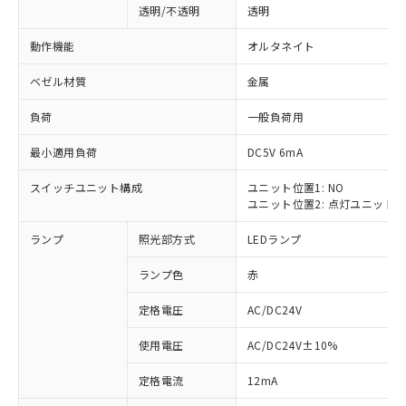
透明/不透明
透明
動作機能
オルタネイト
ベゼル材質
金属
負荷
一般負荷用
最小適用負荷
DC5V 6mA
スイッチユニット構成
ユニット位置1: NO
ユニット位置2: 点灯ユニット
ランプ
照光部方式
LEDランプ
ランプ色
赤
定格電圧
AC/DC24V
使用電圧
AC/DC24V±10%
※1 対応状況
定格電流
12mA
対応済み：EU RoHS指令（10物質）の