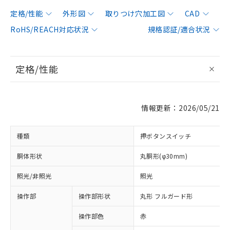
定格/性能
外形図
取りつけ穴加工図
CAD
RoHS/REACH対応状況
規格認証/適合状況
定格/性能
情報更新：2026/05/21
種類
押ボタンスイッチ
胴体形状
丸胴形(φ30mm)
照光/非照光
照光
操作部
操作部形状
丸形 フルガード形
操作部色
赤