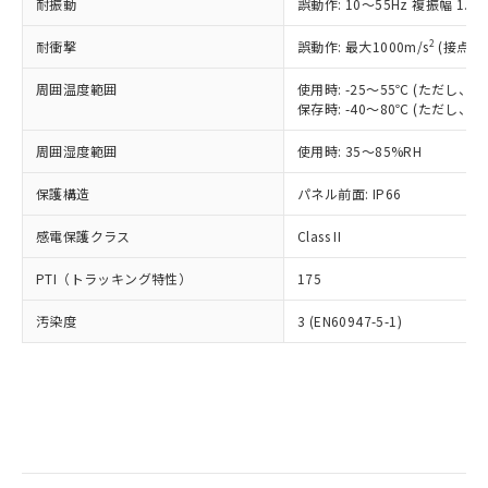
当社は規制貨物を破棄する場合は、完
耐振動
ル) (DEHP)(別名：DOP) 1000ppm以下、フタル酸ブチ
誤動作: 10～55Hz 複振幅 1.
正式な納期状況および標準価格はお客
ル類) : 1000ppm、
ルベンジル（BBP） 1000ppm以下、フタル酸ジブチル
全に破砕するなど、違法に輸出されな
DBP(フタル酸ジブチル) : 1000ppm、 DIBP(フタル酸ジ
様のお取引先、またはお客様担当のオ
（DBP） 1000ppm以下、フタル酸ジイソブチル
イソブチル) : 1000ppm、 BBP(フタル酸ブチルベンジ
△
一定数には満たないが在庫あり
いよう必要な手段を講じます。
2
耐衝撃
誤動作: 最大1000m/s
(接点開
ムロン制御機器販売店・当社販売員に
(DIBP) 1000ppm以下
ル) : 1000ppm、
当社は貴社製品を、核兵器、ミサイ
但し、RoHS指令で産業用監視および制御機器に対する
DEHP(フタル酸ビス(2-エチルヘキシル)) : 1000ppm
ご相談ください。
適用除外項目は除く。
周囲温度範囲
使用時: -25～55℃ (ただし
ル、化学兵器、生物兵器またはその他
－
在庫なし(最新の在庫状況につ
オムロン制御機器販売店や当社販売拠
フタル酸エステル類の４物質については閾値を超える意
保存時: -40～80℃ (ただし
武器並びにこれらの製造装置等に一切
いては、お客様のお取引先、ま
図的な使用がないことを確認しています。
点は「
販売ネットワーク
」をご確認
※2 環境保護使用期限
使用いたしません。
たはお客様担当のオムロン制御
ください。
周囲湿度範囲
使用時: 35～85%RH
当社は、貴社製品を第三者に販売する
機器販売店・当社販売員にご確
在庫状況および標準価格結果を当社の
※2 対応予定月
「ｅ」：有害物質（10物質）のすべてが基
場合は、上記1、2および3の内容を当
認ください)
事前の承諾なく第三者に漏洩または開
保護構造
パネル前面: IP66
準値以下であることを示します。
該第三者に通知します。また当社は、
示しないようお願いします。
部品在庫の切り替え状況などにより、予定
「10」：通常の使用状況下において有害物
販売先および販売に係わる関係者が違
マイパーツ機能（部品リスト作成サー
感電保護クラス
Class II
空
受注生産機種、また在庫状況の
月が前後することがあります。
質が外部に漏えいし、環境に深刻な影響を
法に輸出するおそれがある場合は、取
ビス）をご利用いただくには、I-Web
白
情報を公開していない機種
及ぼさない年数を意味します。
り引きをいたしません。
PTI（トラッキング特性）
175
メンバーズにご登録されている必要が
「－」：未確認です。当社販売部門へお問
あります。
い合わせください。
汚染度
3 (EN60947-5-1)
お客様が当ウェブサイト上で当社にご
※3 非含有証明書ダウンロード
登録された部品リストについて、当社
および当社の共同利用者が、当社の製
下記の非含有証明書をダウンロードするこ
品・サービスに関するお客様との取
とができます。
合意する
キャンセル
引・商談に必要な範囲で利用すること
をご了承ください。
EU RoHS指令（10物質）の非含有証明書
※当社の共同利用者とは、
"個人情報
51物質の非含有証明書（当社基準）