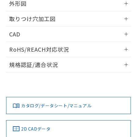
の共同利用に関して"
の「1.共同利
外形図
※本証明書は発行日時点で非含有を証明す
用者の範囲」に記載されている法人を
るもので、過去に遡って非含有を証明する
指します。
情報更新：2026/05/21
ものではありません。
取りつけ穴加工図
また、RoHS指令のフタル酸エステル類４
物質の対応では、対応完了までの期間は出
情報更新：2026/05/21
CAD
荷製品に未対応品が混在することから備考
欄に対応日を記載しておりました。
ログイン/会員登録いただくと、CADデータをダウンロー
RoHS/REACH対応状況
既に当社にて対応品への在庫切替を完了
ドすることができます。
していることから、特段のことがない限
情報更新：2026/7/29
り、2022年1月12日より割愛しておりま
規格認証/適合状況
す。
ログイン/会員登録
EU RoHS
注意事項・凡例
A30NL-MGA-TRA-G100-RCについての規格認証/適合状況に
ついては、「カスタマーサポートセンタ お客様相談室」また
は貴社担当オムロン営業員または販売店にお問い合わせくだ
対応状況
対応予定月
※1
※2
さい。
ダウンロードデータをご利用いただく前に、以下を必ずお読
みください。
カタログ/データシート/マニュアル
対応済み
ソフトウェアの使用条件
お問い合わせ
中国 RoHS
注意事項・凡例
2D CADデータ