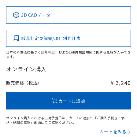
中国 RoHS表
※1 ※2
3D CADデータ
Pb
Hg
Cd
Cr(VI)
該非判定見解書/項目別対比表
X
O
O
O
日本の外為法に基づく該非判定、およびEAR再輸出規制に関する見解が入手でき
ます。
"対応済み"や非含有の記載がされた商品であっても、流通
在庫等で未対応品が混在する可能性があります。
オンライン購入
非含有品が必要な際は、弊社営業部門もしくは販売店へお
問い合わせください。
¥ 3,240
販売価格（税込）
この製品のRoHS/REACH対応状況ページへ
カートに追加
オンライン購入における出荷予定日は、カートに追加～「ご購入手続き：価
格・納期の確認」画面にてご確認ください。
カートをみる