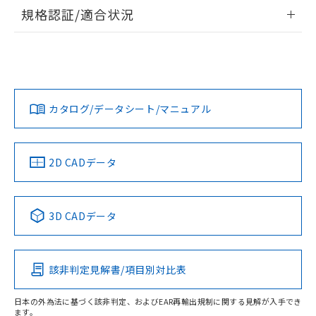
情報更新：2026/7/29
規格認証/適合状況
ログイン/会員登録
EU RoHS
注意事項・凡例
A30NL-MGA-TOA-P102-ODについての規格認証/適合状況に
ついては、「カスタマーサポートセンタ お客様相談室」また
は貴社担当オムロン営業員または販売店にお問い合わせくだ
対応状況
対応予定月
※1
※2
さい。
ダウンロードデータをご利用いただく前に、以下を必ずお読
みください。
カタログ/データシート/マニュアル
対応済み
ソフトウェアの使用条件
お問い合わせ
中国 RoHS
注意事項・凡例
2D CADデータ
中国 RoHS表
※1 ※2
3D CADデータ
Pb
Hg
Cd
Cr(VI)
該非判定見解書/項目別対比表
O
O
O
O
日本の外為法に基づく該非判定、およびEAR再輸出規制に関する見解が入手でき
ます。