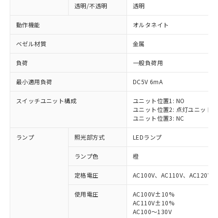
透明/不透明
透明
動作機能
オルタネイト
ベゼル材質
金属
負荷
一般負荷用
最小適用負荷
DC5V 6mA
スイッチユニット構成
ユニット位置1: NO
ユニット位置2: 点灯ユニット
ユニット位置3: NC
ランプ
照光部方式
LEDランプ
ランプ色
橙
定格電圧
AC100V、AC110V、AC120V
使用電圧
AC100V±10%
AC110V±10%
AC100～130V