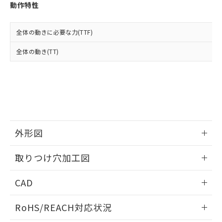
登録された部品リストについて、当社
動作特性
および当社の共同利用者が、当社の製
下記の非含有証明書をダウンロードするこ
品・サービスに関するお客様との取
とができます。
合意する
キャンセル
引・商談に必要な範囲で利用すること
全体の動きに必要な力(TTF)
をご了承ください。
EU RoHS指令（10物質）の非含有証明書
全体の動き(TT)
※当社の共同利用者とは、
"個人情報
51物質の非含有証明書（当社基準）
の共同利用に関して"
の「1.共同利
※本証明書は発行日時点で非含有を証明す
用者の範囲」に記載されている法人を
るもので、過去に遡って非含有を証明する
指します。
ものではありません。
また、RoHS指令のフタル酸エステル類４
物質の対応では、対応完了までの期間は出
荷製品に未対応品が混在することから備考
外形図
欄に対応日を記載しておりました。
既に当社にて対応品への在庫切替を完了
情報更新：2026/05/21
していることから、特段のことがない限
取りつけ穴加工図
り、2022年1月12日より割愛しておりま
す。
情報更新：2026/05/21
CAD
ログイン/会員登録いただくと、CADデータをダウンロー
RoHS/REACH対応状況
ドすることができます。