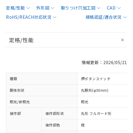
定格/性能
外形図
取りつけ穴加工図
CAD
RoHS/REACH対応状況
規格認証/適合状況
定格/性能
情報更新：2026/05/21
種類
押ボタンスイッチ
胴体形状
丸胴形(φ30mm)
照光/非照光
照光
操作部
操作部形状
丸形 フルガード形
操作部色
橙