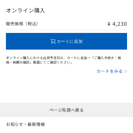
"対応済み"や非含有の記載がされた商品であっても、流通
在庫等で未対応品が混在する可能性があります。
オンライン購入
非含有品が必要な際は、弊社営業部門もしくは販売店へお
問い合わせください。
¥ 4,230
販売価格（税込）
この製品のRoHS/REACH対応状況ページへ
カートに追加
オンライン購入における出荷予定日は、カートに追加～「ご購入手続き：価
格・納期の確認」画面にてご確認ください。
カートをみる
ページ先頭へ戻る
お知らせ・最新情報