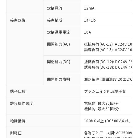
定格電流
12mA
接点定格
接点構成
1a+1b
※1 対応状況
定格通電電流
10A
対応済み：EU RoHS指令（10物質）の
非含有に対応した製品が提供可能な商品で
開閉能力(AC)
抵抗負荷(AC-12): AC24V 10A/A
す。
誘導負荷(AC-15): AC24V 10A/AC
対応予定：EU RoHS指令（10物質）の非含
ご利用条件
有に対応した製品に切り替える予定のある
開閉能力(DC)
抵抗負荷(DC-12): DC24V 8A/DC
商品です。
誘導負荷(DC-13): DC24V 4A/DC
対応予定なし：EU RoHS指令（10物質）の
以下の条件をお読みいただき、同意のうえ
開閉能力説明
測定条件: 周囲温度 20±2℃、
非含有に非対応の商品で、対応品を出す予
ご利用ください。
定はありません。
端子仕様
プッシュインPlus端子台
調査・確認中：EU RoHS指令（10物質）の
本サービスは、当社制御機器事業取扱
※1 中国RoHS○×表
非含有の対応状況を調査中または確認中の
商品の当社在庫状況および標準価格
許容操作頻度
電気的: 最大30回/分
商品です。
(税抜)を提供させていただくもので
機械的: 最大60回/分
「○」：最大均質材料含有率が中国RoHSの
非該当品：ライセンス料など無形物で、有
す。
基準値以下であることを示します。
害物質有無と関係のない商品です。
絶縁抵抗
100MΩ以上 (DC500Vメガ、
当社制御機器事業取扱商品の中には、
「×」：最大均質材料含有率が中国RoHSの
仕入先様の事情により、非含有部品として
本サービスの対象外となる商品もある
基準値を超えていることを示します。
いたものが、含有品と判明した場合などや
当社は、これら貴社製品のうち、外国
耐電圧
各端子とアース間: AC2500V 50/
ことをご了承ください。
「－」：未確認です。当社販売部門へお問
むを得ず変更することがあります。