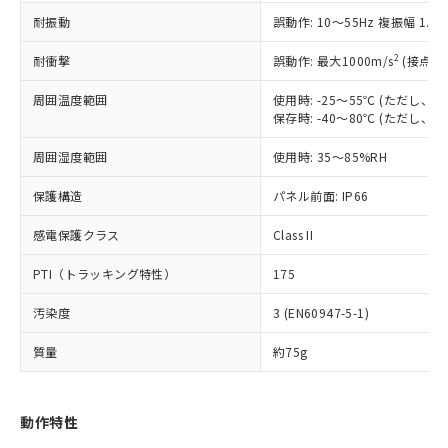
（以下｢規制貨物等」という）を輸出
記載している更新日時点での社内デー
耐振動
誤動作: 10～55Hz 複振幅 1.
*EU RoHS指令（10物質）：
または国外への提供する場合は、日本
記
タに基づき作成されるものであり、閲
説明
鉛(Pb) 1000ppm以下、 水銀(Hg) 1000ppm以下、 カド
*中国RoHS10物質の基準値 (GB/T26572)：
国政府の輸出許可(または役務取引許
号
覧された時点での実際の在庫および標
ミウム(Cd) 100ppm以下、
Pb(鉛) :1000ppm、 Hg(水銀) : 1000ppm、 Cd(カドミウ
2
耐衝撃
誤動作: 最大1000m/s
(接点開
可)を取得するなどの必要な手続きを
六価クロム(Cr(Ⅵ)) 1000ppm以下、ポリ臭化ビフェニル
ム) : 100ppm、
準価格とは異なる場合があることをご
類(PBB) 1000ppm以下、ポリ臭化ジフェニルエーテル類
Cr(Ⅵ)(六価クロム) : 1000ppm、 PBBs(ポリ臭化ビフェ
とります。
了承ください。
(PBDE) 1000ppm以下、フタル酸ビス(2-エチルヘキシ
周囲温度範囲
使用時: -25～55℃ (ただし
○
一定数以上の在庫あり
ニル類) : 1000ppm、 PBDEs(ポリ臭化ジフェニルエーテ
当社は規制貨物を破棄する場合は、完
ル) (DEHP)(別名：DOP) 1000ppm以下、フタル酸ブチ
正式な納期状況および標準価格はお客
ル類) : 1000ppm、
保存時: -40～80℃ (ただし
ルベンジル（BBP） 1000ppm以下、フタル酸ジブチル
全に破砕するなど、違法に輸出されな
DBP(フタル酸ジブチル) : 1000ppm、 DIBP(フタル酸ジ
様のお取引先、またはお客様担当のオ
（DBP） 1000ppm以下、フタル酸ジイソブチル
イソブチル) : 1000ppm、 BBP(フタル酸ブチルベンジ
△
一定数には満たないが在庫あり
いよう必要な手段を講じます。
周囲湿度範囲
使用時: 35～85%RH
ムロン制御機器販売店・当社販売員に
(DIBP) 1000ppm以下
ル) : 1000ppm、
当社は貴社製品を、核兵器、ミサイ
但し、RoHS指令で産業用監視および制御機器に対する
DEHP(フタル酸ビス(2-エチルヘキシル)) : 1000ppm
ご相談ください。
適用除外項目は除く。
ル、化学兵器、生物兵器またはその他
保護構造
パネル前面: IP66
－
在庫なし(最新の在庫状況につ
オムロン制御機器販売店や当社販売拠
フタル酸エステル類の４物質については閾値を超える意
武器並びにこれらの製造装置等に一切
いては、お客様のお取引先、ま
図的な使用がないことを確認しています。
点は「
販売ネットワーク
」をご確認
※2 環境保護使用期限
感電保護クラス
Class II
使用いたしません。
たはお客様担当のオムロン制御
ください。
当社は、貴社製品を第三者に販売する
機器販売店・当社販売員にご確
在庫状況および標準価格結果を当社の
PTI（トラッキング特性）
175
※2 対応予定月
「ｅ」：有害物質（10物質）のすべてが基
場合は、上記1、2および3の内容を当
認ください)
事前の承諾なく第三者に漏洩または開
準値以下であることを示します。
該第三者に通知します。また当社は、
示しないようお願いします。
汚染度
3 (EN60947-5-1)
部品在庫の切り替え状況などにより、予定
「10」：通常の使用状況下において有害物
販売先および販売に係わる関係者が違
マイパーツ機能（部品リスト作成サー
空
受注生産機種、また在庫状況の
月が前後することがあります。
質が外部に漏えいし、環境に深刻な影響を
法に輸出するおそれがある場合は、取
ビス）をご利用いただくには、I-Web
白
情報を公開していない機種
質量
約75g
及ぼさない年数を意味します。
り引きをいたしません。
メンバーズにご登録されている必要が
「－」：未確認です。当社販売部門へお問
あります。
い合わせください。
お客様が当ウェブサイト上で当社にご
動作特性
※3 非含有証明書ダウンロード
登録された部品リストについて、当社