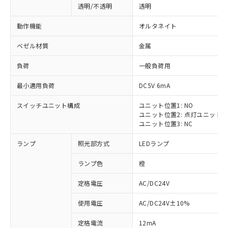
透明/不透明
透明
動作機能
オルタネイト
ベゼル材質
金属
負荷
一般負荷用
最小適用負荷
DC5V 6mA
スイッチユニット構成
ユニット位置1: NO
ユニット位置2: 点灯ユニット
ユニット位置3: NC
ランプ
照光部方式
LEDランプ
ランプ色
橙
定格電圧
AC/DC24V
使用電圧
AC/DC24V±10%
定格電流
12mA