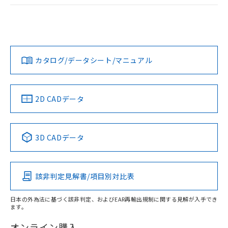
ログイン/会員登録
EU RoHS
注意事項・凡例
A30NL-MGA-TOA-P102-OCについての規格認証/適合状況に
ついては、「カスタマーサポートセンタ お客様相談室」また
は貴社担当オムロン営業員または販売店にお問い合わせくだ
対応状況
対応予定月
※1
※2
さい。
ダウンロードデータをご利用いただく前に、以下を必ずお読
みください。
カタログ/データシート/マニュアル
対応済み
ソフトウェアの使用条件
お問い合わせ
中国 RoHS
注意事項・凡例
2D CADデータ
中国 RoHS表
※1 ※2
3D CADデータ
Pb
Hg
Cd
Cr(VI)
該非判定見解書/項目別対比表
X
O
O
O
日本の外為法に基づく該非判定、およびEAR再輸出規制に関する見解が入手でき
ます。
"対応済み"や非含有の記載がされた商品であっても、流通
在庫等で未対応品が混在する可能性があります。
オンライン購入