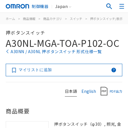
制御機器
Japan
ホーム
>
商品情報
>
商品カテゴリ
>
スイッチ
>
押ボタンスイッチ/表示灯
押ボタンスイッチ
A30NL-MGA-TOA-P102-OC
A30NN / A30NL 押ボタンスイッチ 形式仕様一覧
マイリストに追加
日本語
English
PDF出力
商品概要
押ボタンスイッチ（φ30）, 照光, 金