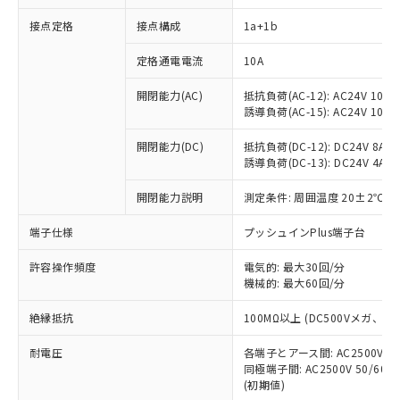
接点定格
接点構成
1a+1b
※1 対応状況
定格通電電流
10A
対応済み：EU RoHS指令（10物質）の
開閉能力(AC)
抵抗負荷(AC-12): AC24V 10A/A
非含有に対応した製品が提供可能な商品で
誘導負荷(AC-15): AC24V 10A/AC
す。
対応予定：EU RoHS指令（10物質）の非含
開閉能力(DC)
抵抗負荷(DC-12): DC24V 8A/DC
ご利用条件
有に対応した製品に切り替える予定のある
誘導負荷(DC-13): DC24V 4A/DC
商品です。
対応予定なし：EU RoHS指令（10物質）の
開閉能力説明
測定条件: 周囲温度 20±2℃、
以下の条件をお読みいただき、同意のうえ
非含有に非対応の商品で、対応品を出す予
ご利用ください。
端子仕様
プッシュインPlus端子台
定はありません。
調査・確認中：EU RoHS指令（10物質）の
本サービスは、当社制御機器事業取扱
※1 中国RoHS○×表
許容操作頻度
電気的: 最大30回/分
非含有の対応状況を調査中または確認中の
商品の当社在庫状況および標準価格
機械的: 最大60回/分
商品です。
(税抜)を提供させていただくもので
「○」：最大均質材料含有率が中国RoHSの
非該当品：ライセンス料など無形物で、有
す。
絶縁抵抗
100MΩ以上 (DC500Vメガ、
基準値以下であることを示します。
害物質有無と関係のない商品です。
当社制御機器事業取扱商品の中には、
「×」：最大均質材料含有率が中国RoHSの
仕入先様の事情により、非含有部品として
耐電圧
各端子とアース間: AC2500V 50/
本サービスの対象外となる商品もある
基準値を超えていることを示します。
いたものが、含有品と判明した場合などや
当社は、これら貴社製品のうち、外国
同極端子間: AC2500V 50/60
ことをご了承ください。
「－」：未確認です。当社販売部門へお問
むを得ず変更することがあります。
(初期値)
為替および外国貿易法に定める商品
在庫状況および標準価格照会結果は、
い合わせください。