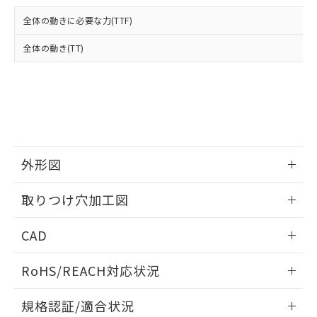
および当社の共同利用者が、当社の製
下記の非含有証明書をダウンロードするこ
品・サービスに関するお客様との取
全体の動きに必要な力(TTF)
とができます。
合意する
キャンセル
引・商談に必要な範囲で利用すること
をご了承ください。
全体の動き(TT)
EU RoHS指令（10物質）の非含有証明書
※当社の共同利用者とは、
"個人情報
51物質の非含有証明書（当社基準）
の共同利用に関して"
の「1.共同利
※本証明書は発行日時点で非含有を証明す
用者の範囲」に記載されている法人を
るもので、過去に遡って非含有を証明する
指します。
ものではありません。
また、RoHS指令のフタル酸エステル類４
物質の対応では、対応完了までの期間は出
荷製品に未対応品が混在することから備考
外形図
欄に対応日を記載しておりました。
情報更新：2026/05/21
既に当社にて対応品への在庫切替を完了
取りつけ穴加工図
していることから、特段のことがない限
り、2022年1月12日より割愛しておりま
情報更新：2026/05/21
CAD
す。
ログイン/会員登録いただくと、CADデータをダウンロー
RoHS/REACH対応状況
ドすることができます。
情報更新：2026/7/29
規格認証/適合状況