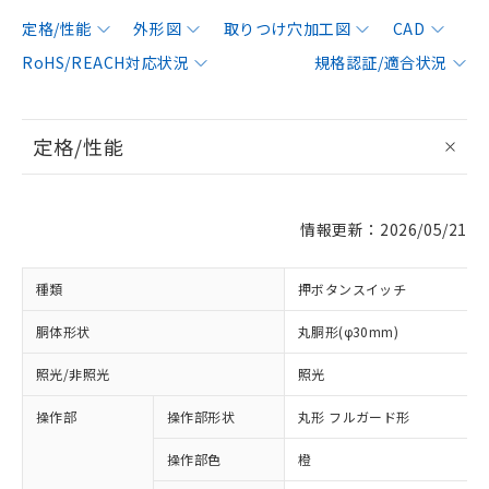
定格/性能
外形図
取りつけ穴加工図
CAD
RoHS/REACH対応状況
規格認証/適合状況
定格/性能
情報更新：2026/05/21
種類
押ボタンスイッチ
胴体形状
丸胴形(φ30mm)
照光/非照光
照光
操作部
操作部形状
丸形 フルガード形
操作部色
橙