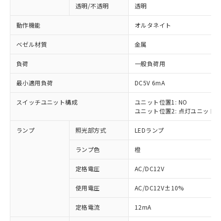
透明/不透明
透明
動作機能
オルタネイト
ベゼル材質
金属
負荷
一般負荷用
最小適用負荷
DC5V 6mA
スイッチユニット構成
ユニット位置1: NO
ユニット位置2: 点灯ユニット
ランプ
照光部方式
LEDランプ
ランプ色
橙
定格電圧
AC/DC12V
使用電圧
AC/DC12V±10%
※1 対応状況
定格電流
12mA
対応済み：EU RoHS指令（10物質）の