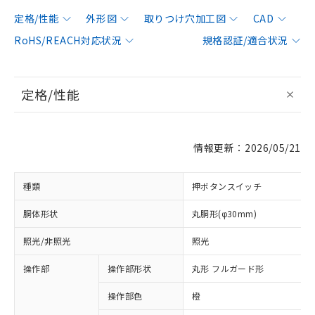
定格/性能
外形図
取りつけ穴加工図
CAD
RoHS/REACH対応状況
規格認証/適合状況
定格/性能
情報更新：2026/05/21
種類
押ボタンスイッチ
胴体形状
丸胴形(φ30mm)
照光/非照光
照光
操作部
操作部形状
丸形 フルガード形
操作部色
橙