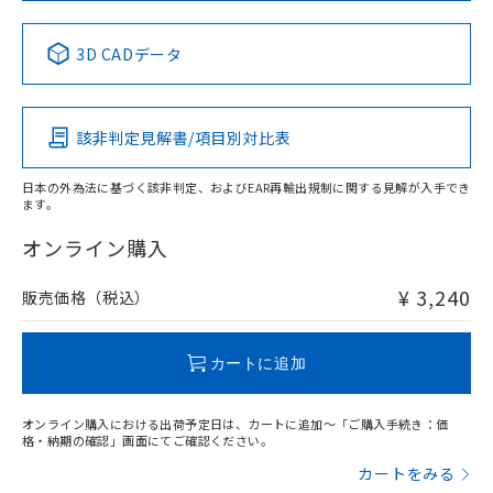
中国 RoHS表
※1 ※2
3D CADデータ
Pb
Hg
Cd
Cr(VI)
該非判定見解書/項目別対比表
X
O
O
O
日本の外為法に基づく該非判定、およびEAR再輸出規制に関する見解が入手でき
ます。
"対応済み"や非含有の記載がされた商品であっても、流通
在庫等で未対応品が混在する可能性があります。
オンライン購入
非含有品が必要な際は、弊社営業部門もしくは販売店へお
問い合わせください。
¥ 3,240
販売価格（税込）
この製品のRoHS/REACH対応状況ページへ
カートに追加
オンライン購入における出荷予定日は、カートに追加～「ご購入手続き：価
格・納期の確認」画面にてご確認ください。
カートをみる