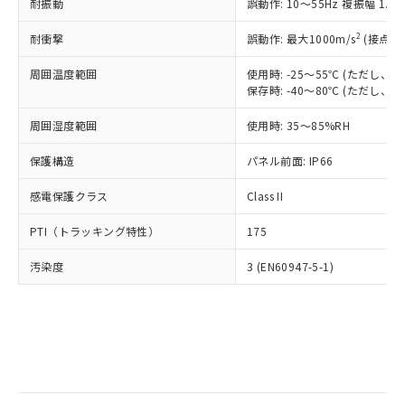
当社は規制貨物を破棄する場合は、完
耐振動
ル) (DEHP)(別名：DOP) 1000ppm以下、フタル酸ブチ
誤動作: 10～55Hz 複振幅 1.
正式な納期状況および標準価格はお客
ル類) : 1000ppm、
ルベンジル（BBP） 1000ppm以下、フタル酸ジブチル
全に破砕するなど、違法に輸出されな
DBP(フタル酸ジブチル) : 1000ppm、 DIBP(フタル酸ジ
様のお取引先、またはお客様担当のオ
（DBP） 1000ppm以下、フタル酸ジイソブチル
イソブチル) : 1000ppm、 BBP(フタル酸ブチルベンジ
△
一定数には満たないが在庫あり
いよう必要な手段を講じます。
2
耐衝撃
誤動作: 最大1000m/s
(接点開
ムロン制御機器販売店・当社販売員に
(DIBP) 1000ppm以下
ル) : 1000ppm、
当社は貴社製品を、核兵器、ミサイ
但し、RoHS指令で産業用監視および制御機器に対する
DEHP(フタル酸ビス(2-エチルヘキシル)) : 1000ppm
ご相談ください。
適用除外項目は除く。
周囲温度範囲
使用時: -25～55℃ (ただし
ル、化学兵器、生物兵器またはその他
－
在庫なし(最新の在庫状況につ
オムロン制御機器販売店や当社販売拠
フタル酸エステル類の４物質については閾値を超える意
保存時: -40～80℃ (ただし
武器並びにこれらの製造装置等に一切
いては、お客様のお取引先、ま
図的な使用がないことを確認しています。
点は「
販売ネットワーク
」をご確認
※2 環境保護使用期限
使用いたしません。
たはお客様担当のオムロン制御
ください。
周囲湿度範囲
使用時: 35～85%RH
当社は、貴社製品を第三者に販売する
機器販売店・当社販売員にご確
在庫状況および標準価格結果を当社の
※2 対応予定月
「ｅ」：有害物質（10物質）のすべてが基
場合は、上記1、2および3の内容を当
認ください)
事前の承諾なく第三者に漏洩または開
保護構造
パネル前面: IP66
準値以下であることを示します。
該第三者に通知します。また当社は、
示しないようお願いします。
部品在庫の切り替え状況などにより、予定
「10」：通常の使用状況下において有害物
販売先および販売に係わる関係者が違
マイパーツ機能（部品リスト作成サー
感電保護クラス
Class II
空
受注生産機種、また在庫状況の
月が前後することがあります。
質が外部に漏えいし、環境に深刻な影響を
法に輸出するおそれがある場合は、取
ビス）をご利用いただくには、I-Web
白
情報を公開していない機種
及ぼさない年数を意味します。
り引きをいたしません。
PTI（トラッキング特性）
175
メンバーズにご登録されている必要が
「－」：未確認です。当社販売部門へお問
あります。
い合わせください。
汚染度
3 (EN60947-5-1)
お客様が当ウェブサイト上で当社にご
※3 非含有証明書ダウンロード
登録された部品リストについて、当社
および当社の共同利用者が、当社の製
下記の非含有証明書をダウンロードするこ
品・サービスに関するお客様との取
とができます。
合意する
キャンセル
引・商談に必要な範囲で利用すること
をご了承ください。
EU RoHS指令（10物質）の非含有証明書
※当社の共同利用者とは、
"個人情報
51物質の非含有証明書（当社基準）