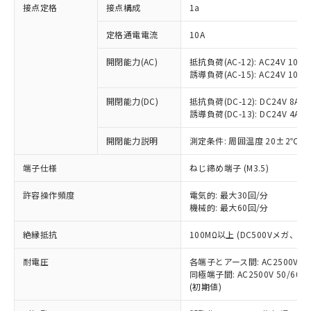
非含有に対応した製品が提供可能な商品で
接点定格
接点構成
1a
す。
対応予定：EU RoHS指令（10物質）の非含
定格通電電流
10A
ご利用条件
有に対応した製品に切り替える予定のある
商品です。
開閉能力(AC)
抵抗負荷(AC-12): AC24V 10A/A
誘導負荷(AC-15): AC24V 10A/AC
対応予定なし：EU RoHS指令（10物質）の
以下の条件をお読みいただき、同意のうえ
非含有に非対応の商品で、対応品を出す予
ご利用ください。
開閉能力(DC)
抵抗負荷(DC-12): DC24V 8A/DC
定はありません。
誘導負荷(DC-13): DC24V 4A/DC
調査・確認中：EU RoHS指令（10物質）の
本サービスは、当社制御機器事業取扱
※1 中国RoHS○×表
非含有の対応状況を調査中または確認中の
商品の当社在庫状況および標準価格
開閉能力説明
測定条件: 周囲温度 20±2℃、
商品です。
(税抜)を提供させていただくもので
「○」：最大均質材料含有率が中国RoHSの
非該当品：ライセンス料など無形物で、有
端子仕様
ねじ締め端子 (M3.5)
す。
基準値以下であることを示します。
害物質有無と関係のない商品です。
当社制御機器事業取扱商品の中には、
「×」：最大均質材料含有率が中国RoHSの
仕入先様の事情により、非含有部品として
許容操作頻度
電気的: 最大30回/分
本サービスの対象外となる商品もある
基準値を超えていることを示します。
いたものが、含有品と判明した場合などや
機械的: 最大60回/分
当社は、これら貴社製品のうち、外国
ことをご了承ください。
「－」：未確認です。当社販売部門へお問
むを得ず変更することがあります。
為替および外国貿易法に定める商品
在庫状況および標準価格照会結果は、
い合わせください。
絶縁抵抗
100MΩ以上 (DC500Vメガ、
（以下｢規制貨物等」という）を輸出
記載している更新日時点での社内デー
*EU RoHS指令（10物質）：
または国外への提供する場合は、日本
記
タに基づき作成されるものであり、閲
説明
耐電圧
鉛(Pb) 1000ppm以下、 水銀(Hg) 1000ppm以下、 カド
各端子とアース間: AC2500V 50/
*中国RoHS10物質の基準値 (GB/T26572)：
国政府の輸出許可(または役務取引許
号
覧された時点での実際の在庫および標
ミウム(Cd) 100ppm以下、
Pb(鉛) :1000ppm、 Hg(水銀) : 1000ppm、 Cd(カドミウ
同極端子間: AC2500V 50/60
可)を取得するなどの必要な手続きを
六価クロム(Cr(Ⅵ)) 1000ppm以下、ポリ臭化ビフェニル
ム) : 100ppm、
準価格とは異なる場合があることをご
(初期値)
類(PBB) 1000ppm以下、ポリ臭化ジフェニルエーテル類
Cr(Ⅵ)(六価クロム) : 1000ppm、 PBBs(ポリ臭化ビフェ
とります。
了承ください。
(PBDE) 1000ppm以下、フタル酸ビス(2-エチルヘキシ
○
一定数以上の在庫あり
ニル類) : 1000ppm、 PBDEs(ポリ臭化ジフェニルエーテ