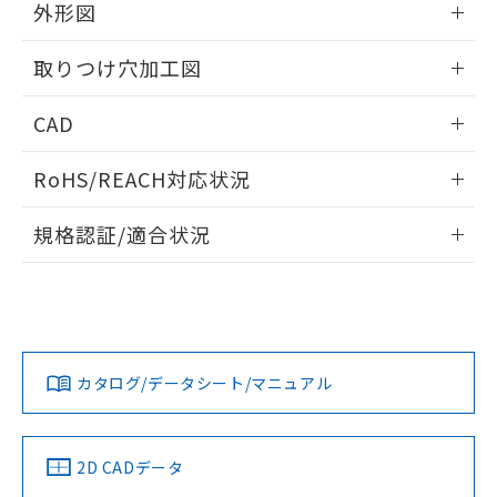
の共同利用に関して"
の「1.共同利
外形図
※本証明書は発行日時点で非含有を証明す
用者の範囲」に記載されている法人を
るもので、過去に遡って非含有を証明する
指します。
情報更新：2026/05/21
ものではありません。
取りつけ穴加工図
また、RoHS指令のフタル酸エステル類４
物質の対応では、対応完了までの期間は出
情報更新：2026/05/21
CAD
荷製品に未対応品が混在することから備考
欄に対応日を記載しておりました。
ログイン/会員登録いただくと、CADデータをダウンロー
RoHS/REACH対応状況
既に当社にて対応品への在庫切替を完了
ドすることができます。
していることから、特段のことがない限
情報更新：2026/7/29
り、2022年1月12日より割愛しておりま
規格認証/適合状況
す。
ログイン/会員登録
EU RoHS
注意事項・凡例
A30NL-MGA-TOA-G100-OBについての規格認証/適合状況に
ついては、「カスタマーサポートセンタ お客様相談室」また
は貴社担当オムロン営業員または販売店にお問い合わせくだ
対応状況
対応予定月
※1
※2
さい。
ダウンロードデータをご利用いただく前に、以下を必ずお読
みください。
カタログ/データシート/マニュアル
対応済み
ソフトウェアの使用条件
お問い合わせ
中国 RoHS
注意事項・凡例
2D CADデータ