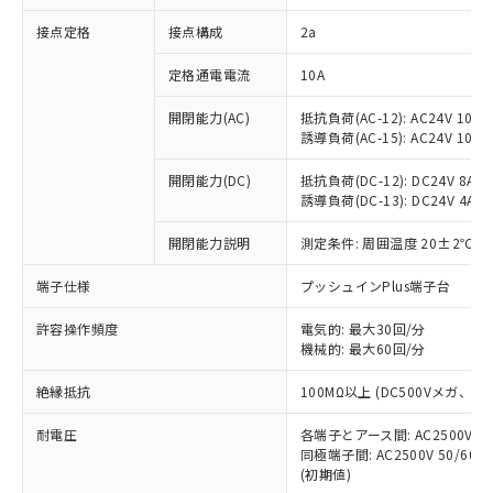
非含有に対応した製品が提供可能な商品で
接点定格
接点構成
2a
す。
対応予定：EU RoHS指令（10物質）の非含
ご利用条件
定格通電電流
10A
有に対応した製品に切り替える予定のある
商品です。
開閉能力(AC)
抵抗負荷(AC-12): AC24V 10A/A
対応予定なし：EU RoHS指令（10物質）の
誘導負荷(AC-15): AC24V 10A/AC
以下の条件をお読みいただき、同意のうえ
非含有に非対応の商品で、対応品を出す予
ご利用ください。
定はありません。
開閉能力(DC)
抵抗負荷(DC-12): DC24V 8A/DC
調査・確認中：EU RoHS指令（10物質）の
誘導負荷(DC-13): DC24V 4A/DC
本サービスは、当社制御機器事業取扱
※1 中国RoHS○×表
非含有の対応状況を調査中または確認中の
商品の当社在庫状況および標準価格
開閉能力説明
測定条件: 周囲温度 20±2℃、
商品です。
(税抜)を提供させていただくもので
「○」：最大均質材料含有率が中国RoHSの
非該当品：ライセンス料など無形物で、有
す。
端子仕様
プッシュインPlus端子台
基準値以下であることを示します。
害物質有無と関係のない商品です。
当社制御機器事業取扱商品の中には、
「×」：最大均質材料含有率が中国RoHSの
仕入先様の事情により、非含有部品として
本サービスの対象外となる商品もある
許容操作頻度
電気的: 最大30回/分
基準値を超えていることを示します。
いたものが、含有品と判明した場合などや
当社は、これら貴社製品のうち、外国
ことをご了承ください。
機械的: 最大60回/分
「－」：未確認です。当社販売部門へお問
むを得ず変更することがあります。
為替および外国貿易法に定める商品
在庫状況および標準価格照会結果は、
い合わせください。
（以下｢規制貨物等」という）を輸出
絶縁抵抗
100MΩ以上 (DC500Vメガ、
記載している更新日時点での社内デー
*EU RoHS指令（10物質）：
または国外への提供する場合は、日本
記
タに基づき作成されるものであり、閲
説明
鉛(Pb) 1000ppm以下、 水銀(Hg) 1000ppm以下、 カド
*中国RoHS10物質の基準値 (GB/T26572)：
国政府の輸出許可(または役務取引許
耐電圧
各端子とアース間: AC2500V 50/
号
覧された時点での実際の在庫および標
ミウム(Cd) 100ppm以下、
Pb(鉛) :1000ppm、 Hg(水銀) : 1000ppm、 Cd(カドミウ
同極端子間: AC2500V 50/60
可)を取得するなどの必要な手続きを
六価クロム(Cr(Ⅵ)) 1000ppm以下、ポリ臭化ビフェニル
ム) : 100ppm、
準価格とは異なる場合があることをご
類(PBB) 1000ppm以下、ポリ臭化ジフェニルエーテル類
(初期値)
Cr(Ⅵ)(六価クロム) : 1000ppm、 PBBs(ポリ臭化ビフェ
とります。
了承ください。
(PBDE) 1000ppm以下、フタル酸ビス(2-エチルヘキシ