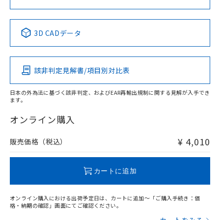
中国 RoHS表
※1 ※2
3D CADデータ
Pb
Hg
Cd
Cr(VI)
該非判定見解書/項目別対比表
X
O
O
O
日本の外為法に基づく該非判定、およびEAR再輸出規制に関する見解が入手でき
ます。
"対応済み"や非含有の記載がされた商品であっても、流通
在庫等で未対応品が混在する可能性があります。
オンライン購入
非含有品が必要な際は、弊社営業部門もしくは販売店へお
問い合わせください。
¥ 4,010
販売価格（税込）
この製品のRoHS/REACH対応状況ページへ
カートに追加
オンライン購入における出荷予定日は、カートに追加～「ご購入手続き：価
格・納期の確認」画面にてご確認ください。