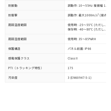
○
一定数以上の在庫あり
ニル類) : 1000ppm、 PBDEs(ポリ臭化ジフェニルエーテ
当社は規制貨物を破棄する場合は、完
ル) (DEHP)(別名：DOP) 1000ppm以下、フタル酸ブチ
正式な納期状況および標準価格はお客
ル類) : 1000ppm、
耐振動
誤動作: 10～55Hz 複振幅 1.
ルベンジル（BBP） 1000ppm以下、フタル酸ジブチル
全に破砕するなど、違法に輸出されな
DBP(フタル酸ジブチル) : 1000ppm、 DIBP(フタル酸ジ
様のお取引先、またはお客様担当のオ
（DBP） 1000ppm以下、フタル酸ジイソブチル
イソブチル) : 1000ppm、 BBP(フタル酸ブチルベンジ
△
一定数には満たないが在庫あり
いよう必要な手段を講じます。
ムロン制御機器販売店・当社販売員に
(DIBP) 1000ppm以下
2
耐衝撃
ル) : 1000ppm、
誤動作: 最大1000m/s
(接点開
当社は貴社製品を、核兵器、ミサイ
但し、RoHS指令で産業用監視および制御機器に対する
DEHP(フタル酸ビス(2-エチルヘキシル)) : 1000ppm
ご相談ください。
適用除外項目は除く。
ル、化学兵器、生物兵器またはその他
－
在庫なし(最新の在庫状況につ
オムロン制御機器販売店や当社販売拠
周囲温度範囲
使用時: -25～55℃ (ただし
フタル酸エステル類の４物質については閾値を超える意
武器並びにこれらの製造装置等に一切
いては、お客様のお取引先、ま
図的な使用がないことを確認しています。
保存時: -40～80℃ (ただし
点は「
販売ネットワーク
」をご確認
※2 環境保護使用期限
使用いたしません。
たはお客様担当のオムロン制御
ください。
当社は、貴社製品を第三者に販売する
周囲湿度範囲
使用時: 35～85%RH
機器販売店・当社販売員にご確
在庫状況および標準価格結果を当社の
※2 対応予定月
「ｅ」：有害物質（10物質）のすべてが基
場合は、上記1、2および3の内容を当
認ください)
事前の承諾なく第三者に漏洩または開
準値以下であることを示します。
保護構造
パネル前面: IP66
該第三者に通知します。また当社は、
示しないようお願いします。
部品在庫の切り替え状況などにより、予定
「10」：通常の使用状況下において有害物
販売先および販売に係わる関係者が違
マイパーツ機能（部品リスト作成サー
空
受注生産機種、また在庫状況の
感電保護クラス
Class II
月が前後することがあります。
質が外部に漏えいし、環境に深刻な影響を
法に輸出するおそれがある場合は、取
ビス）をご利用いただくには、I-Web
白
情報を公開していない機種
及ぼさない年数を意味します。
り引きをいたしません。
メンバーズにご登録されている必要が
PTI（トラッキング特性）
175
「－」：未確認です。当社販売部門へお問
あります。
い合わせください。
お客様が当ウェブサイト上で当社にご
汚染度
3 (EN60947-5-1)
※3 非含有証明書ダウンロード
登録された部品リストについて、当社
および当社の共同利用者が、当社の製
下記の非含有証明書をダウンロードするこ
品・サービスに関するお客様との取
とができます。
合意する
キャンセル
引・商談に必要な範囲で利用すること
をご了承ください。
EU RoHS指令（10物質）の非含有証明書
※当社の共同利用者とは、
"個人情報