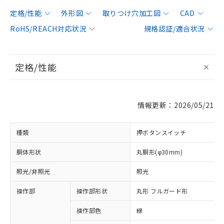
定格/性能
外形図
取りつけ穴加工図
CAD
RoHS/REACH対応状況
規格認証/適合状況
定格/性能
情報更新：2026/05/21
種類
押ボタンスイッチ
胴体形状
丸胴形(φ30mm)
照光/非照光
照光
操作部
操作部形状
丸形 フルガード形
操作部色
緑