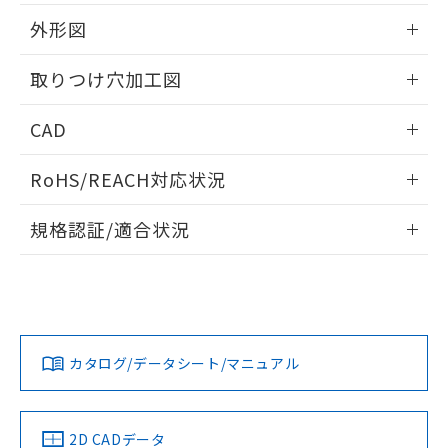
51物質の非含有証明書（当社基準）
の共同利用に関して"
の「1.共同利
※本証明書は発行日時点で非含有を証明す
外形図
用者の範囲」に記載されている法人を
るもので、過去に遡って非含有を証明する
指します。
ものではありません。
情報更新：2026/05/21
取りつけ穴加工図
また、RoHS指令のフタル酸エステル類４
物質の対応では、対応完了までの期間は出
情報更新：2026/05/21
CAD
荷製品に未対応品が混在することから備考
欄に対応日を記載しておりました。
ログイン/会員登録いただくと、CADデータをダウンロー
既に当社にて対応品への在庫切替を完了
RoHS/REACH対応状況
ドすることができます。
していることから、特段のことがない限
り、2022年1月12日より割愛しておりま
情報更新：2026/7/29
規格認証/適合状況
す。
ログイン/会員登録
EU RoHS
注意事項・凡例
A30NL-MGA-TGA-P101-GCについての規格認証/適合状況に
ついては、「カスタマーサポートセンタ お客様相談室」また
は貴社担当オムロン営業員または販売店にお問い合わせくだ
対応状況
対応予定月
※1
※2
さい。
ダウンロードデータをご利用いただく前に、以下を必ずお読
みください。
カタログ/データシート/マニュアル
対応済み
ソフトウェアの使用条件
お問い合わせ
中国 RoHS
注意事項・凡例
2D CADデータ