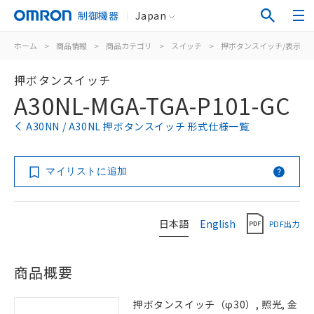
制御機器
Japan
ホーム
>
商品情報
>
商品カテゴリ
>
スイッチ
>
押ボタンスイッチ/表示灯
押ボタンスイッチ
A30NL-MGA-TGA-P101-GC
A30NN / A30NL 押ボタンスイッチ 形式仕様一覧
マイリストに追加
日本語
English
PDF出力
商品概要
押ボタンスイッチ（φ30）, 照光, 金