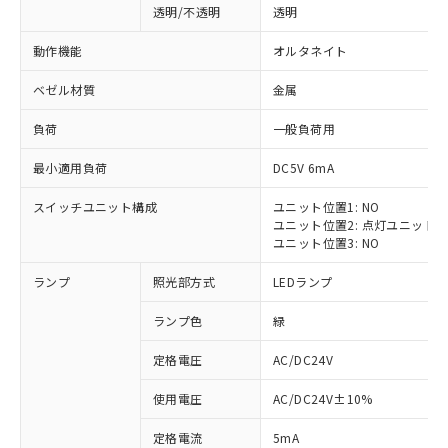
透明/不透明
透明
動作機能
オルタネイト
ベゼル材質
金属
負荷
一般負荷用
最小適用負荷
DC5V 6mA
スイッチユニット構成
ユニット位置1: NO
ユニット位置2: 点灯ユニット
ユニット位置3: NO
ランプ
照光部方式
LEDランプ
ランプ色
緑
定格電圧
AC/DC24V
※1 対応状況
使用電圧
AC/DC24V±10%
定格電流
5mA
対応済み：EU RoHS指令（10物質）の