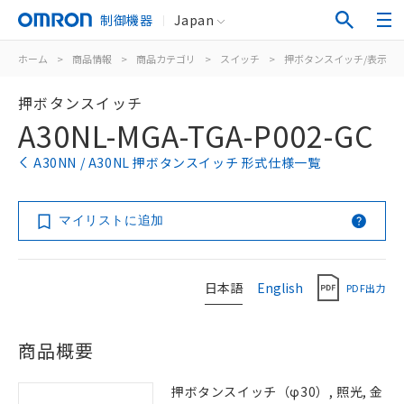
制御機器
Japan
ホーム
>
商品情報
>
商品カテゴリ
>
スイッチ
>
押ボタンスイッチ/表示灯
押ボタンスイッチ
A30NL-MGA-TGA-P002-GC
A30NN / A30NL 押ボタンスイッチ 形式仕様一覧
マイリストに追加
日本語
English
PDF出力
商品概要
押ボタンスイッチ（φ30）, 照光, 金