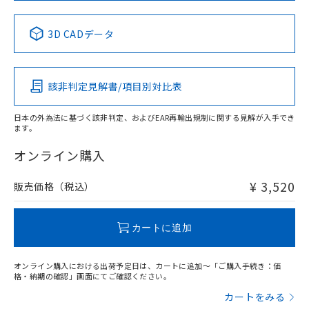
中国 RoHS表
※1 ※2
3D CADデータ
Pb
Hg
Cd
Cr(VI)
該非判定見解書/項目別対比表
X
O
O
O
日本の外為法に基づく該非判定、およびEAR再輸出規制に関する見解が入手でき
ます。
"対応済み"や非含有の記載がされた商品であっても、流通
在庫等で未対応品が混在する可能性があります。
オンライン購入
非含有品が必要な際は、弊社営業部門もしくは販売店へお
問い合わせください。
¥ 3,520
販売価格（税込）
この製品のRoHS/REACH対応状況ページへ
カートに追加
オンライン購入における出荷予定日は、カートに追加～「ご購入手続き：価
格・納期の確認」画面にてご確認ください。
カートをみる