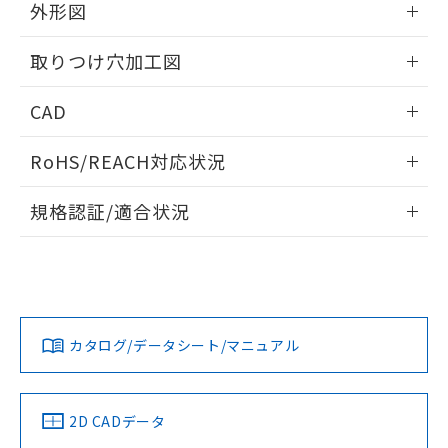
の共同利用に関して"
の「1.共同利
外形図
※本証明書は発行日時点で非含有を証明す
用者の範囲」に記載されている法人を
るもので、過去に遡って非含有を証明する
指します。
情報更新：2026/05/21
ものではありません。
取りつけ穴加工図
また、RoHS指令のフタル酸エステル類４
物質の対応では、対応完了までの期間は出
情報更新：2026/05/21
CAD
荷製品に未対応品が混在することから備考
欄に対応日を記載しておりました。
ログイン/会員登録いただくと、CADデータをダウンロー
RoHS/REACH対応状況
既に当社にて対応品への在庫切替を完了
ドすることができます。
していることから、特段のことがない限
情報更新：2026/7/29
り、2022年1月12日より割愛しておりま
規格認証/適合状況
す。
ログイン/会員登録
EU RoHS
注意事項・凡例
A30NL-MGA-TGA-P002-GCについての規格認証/適合状況に
ついては、「カスタマーサポートセンタ お客様相談室」また
は貴社担当オムロン営業員または販売店にお問い合わせくだ
対応状況
対応予定月
※1
※2
さい。
ダウンロードデータをご利用いただく前に、以下を必ずお読
みください。
カタログ/データシート/マニュアル
対応済み
ソフトウェアの使用条件
お問い合わせ
中国 RoHS
注意事項・凡例
2D CADデータ