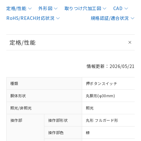
定格/性能
外形図
取りつけ穴加工図
CAD
RoHS/REACH対応状況
規格認証/適合状況
定格/性能
情報更新：2026/05/21
種類
押ボタンスイッチ
胴体形状
丸胴形(φ30mm)
照光/非照光
照光
操作部
操作部形状
丸形 フルガード形
操作部色
緑