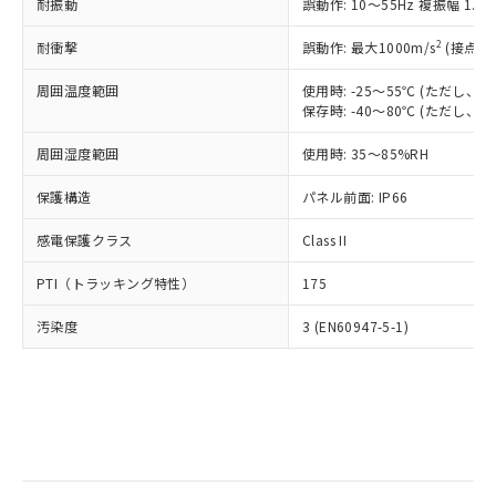
当社は規制貨物を破棄する場合は、完
耐振動
ル) (DEHP)(別名：DOP) 1000ppm以下、フタル酸ブチ
誤動作: 10～55Hz 複振幅 1.
正式な納期状況および標準価格はお客
ル類) : 1000ppm、
ルベンジル（BBP） 1000ppm以下、フタル酸ジブチル
全に破砕するなど、違法に輸出されな
DBP(フタル酸ジブチル) : 1000ppm、 DIBP(フタル酸ジ
様のお取引先、またはお客様担当のオ
（DBP） 1000ppm以下、フタル酸ジイソブチル
イソブチル) : 1000ppm、 BBP(フタル酸ブチルベンジ
△
一定数には満たないが在庫あり
いよう必要な手段を講じます。
2
耐衝撃
誤動作: 最大1000m/s
(接点開
ムロン制御機器販売店・当社販売員に
(DIBP) 1000ppm以下
ル) : 1000ppm、
当社は貴社製品を、核兵器、ミサイ
但し、RoHS指令で産業用監視および制御機器に対する
DEHP(フタル酸ビス(2-エチルヘキシル)) : 1000ppm
ご相談ください。
適用除外項目は除く。
周囲温度範囲
使用時: -25～55℃ (ただし
ル、化学兵器、生物兵器またはその他
－
在庫なし(最新の在庫状況につ
オムロン制御機器販売店や当社販売拠
フタル酸エステル類の４物質については閾値を超える意
保存時: -40～80℃ (ただし
武器並びにこれらの製造装置等に一切
いては、お客様のお取引先、ま
図的な使用がないことを確認しています。
点は「
販売ネットワーク
」をご確認
※2 環境保護使用期限
使用いたしません。
たはお客様担当のオムロン制御
ください。
周囲湿度範囲
使用時: 35～85%RH
当社は、貴社製品を第三者に販売する
機器販売店・当社販売員にご確
在庫状況および標準価格結果を当社の
※2 対応予定月
「ｅ」：有害物質（10物質）のすべてが基
場合は、上記1、2および3の内容を当
認ください)
事前の承諾なく第三者に漏洩または開
保護構造
パネル前面: IP66
準値以下であることを示します。
該第三者に通知します。また当社は、
示しないようお願いします。
部品在庫の切り替え状況などにより、予定
「10」：通常の使用状況下において有害物
販売先および販売に係わる関係者が違
マイパーツ機能（部品リスト作成サー
感電保護クラス
Class II
空
受注生産機種、また在庫状況の
月が前後することがあります。
質が外部に漏えいし、環境に深刻な影響を
法に輸出するおそれがある場合は、取
ビス）をご利用いただくには、I-Web
白
情報を公開していない機種
及ぼさない年数を意味します。
り引きをいたしません。
PTI（トラッキング特性）
175
メンバーズにご登録されている必要が
「－」：未確認です。当社販売部門へお問
あります。
い合わせください。
汚染度
3 (EN60947-5-1)
お客様が当ウェブサイト上で当社にご
※3 非含有証明書ダウンロード
登録された部品リストについて、当社
および当社の共同利用者が、当社の製
下記の非含有証明書をダウンロードするこ
品・サービスに関するお客様との取
とができます。
合意する
キャンセル
引・商談に必要な範囲で利用すること
をご了承ください。
EU RoHS指令（10物質）の非含有証明書
※当社の共同利用者とは、
"個人情報
51物質の非含有証明書（当社基準）