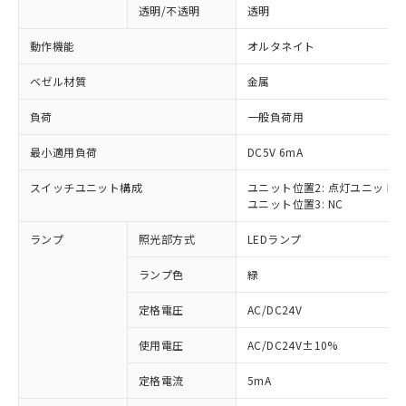
透明/不透明
透明
動作機能
オルタネイト
ベゼル材質
金属
負荷
一般負荷用
最小適用負荷
DC5V 6mA
スイッチユニット構成
ユニット位置2: 点灯ユニット
ユニット位置3: NC
ランプ
照光部方式
LEDランプ
ランプ色
緑
定格電圧
AC/DC24V
使用電圧
AC/DC24V±10%
※1 対応状況
定格電流
5mA
対応済み：EU RoHS指令（10物質）の