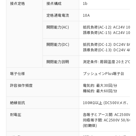
非含有に対応した製品が提供可能な商品で
接点定格
接点構成
1b
す。
対応予定：EU RoHS指令（10物質）の非含
定格通電電流
10A
ご利用条件
有に対応した製品に切り替える予定のある
商品です。
開閉能力(AC)
抵抗負荷(AC-12): AC24V 10A/A
誘導負荷(AC-15): AC24V 10A/AC
対応予定なし：EU RoHS指令（10物質）の
以下の条件をお読みいただき、同意のうえ
非含有に非対応の商品で、対応品を出す予
ご利用ください。
開閉能力(DC)
抵抗負荷(DC-12): DC24V 8A/DC
定はありません。
誘導負荷(DC-13): DC24V 4A/DC
調査・確認中：EU RoHS指令（10物質）の
本サービスは、当社制御機器事業取扱
※1 中国RoHS○×表
非含有の対応状況を調査中または確認中の
商品の当社在庫状況および標準価格
開閉能力説明
測定条件: 周囲温度 20±2℃、
商品です。
(税抜)を提供させていただくもので
「○」：最大均質材料含有率が中国RoHSの
非該当品：ライセンス料など無形物で、有
端子仕様
プッシュインPlus端子台
す。
基準値以下であることを示します。
害物質有無と関係のない商品です。
当社制御機器事業取扱商品の中には、
「×」：最大均質材料含有率が中国RoHSの
仕入先様の事情により、非含有部品として
許容操作頻度
電気的: 最大30回/分
本サービスの対象外となる商品もある
基準値を超えていることを示します。
いたものが、含有品と判明した場合などや
機械的: 最大60回/分
当社は、これら貴社製品のうち、外国
ことをご了承ください。
「－」：未確認です。当社販売部門へお問
むを得ず変更することがあります。
為替および外国貿易法に定める商品
在庫状況および標準価格照会結果は、
い合わせください。
絶縁抵抗
100MΩ以上 (DC500Vメガ、
（以下｢規制貨物等」という）を輸出
記載している更新日時点での社内デー
*EU RoHS指令（10物質）：
または国外への提供する場合は、日本
記
タに基づき作成されるものであり、閲
説明
耐電圧
鉛(Pb) 1000ppm以下、 水銀(Hg) 1000ppm以下、 カド
各端子とアース間: AC2500V 50/
*中国RoHS10物質の基準値 (GB/T26572)：
国政府の輸出許可(または役務取引許
号
覧された時点での実際の在庫および標
ミウム(Cd) 100ppm以下、
Pb(鉛) :1000ppm、 Hg(水銀) : 1000ppm、 Cd(カドミウ
同極端子間: AC2500V 50/60
可)を取得するなどの必要な手続きを
六価クロム(Cr(Ⅵ)) 1000ppm以下、ポリ臭化ビフェニル
ム) : 100ppm、
準価格とは異なる場合があることをご
(初期値)
類(PBB) 1000ppm以下、ポリ臭化ジフェニルエーテル類
Cr(Ⅵ)(六価クロム) : 1000ppm、 PBBs(ポリ臭化ビフェ
とります。
了承ください。
(PBDE) 1000ppm以下、フタル酸ビス(2-エチルヘキシ
○
一定数以上の在庫あり
ニル類) : 1000ppm、 PBDEs(ポリ臭化ジフェニルエーテ