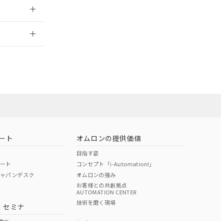
情報更新：
担当オムロン営
お問い合わせ
ート
オムロンの提供価値
目指す姿
ポート
コンセプト「i-Automation!」
ジャパンデスク
オムロンの強み
お客様との共創拠点
AUTOMATION CENTER
DIBP
BBP
DEHP
環境保護
技術を磨く現場
・セミナ
使用期限