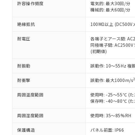
51物質の非含有証
許容操作頻度
電気的: 最大30回/分
※本証明書は発行
機械的: 最大60回/分
また、RoHS指
混在することから
絶縁抵抗
100MΩ以上 (DC5
既に当社にて対応
り割愛しておりま
耐電圧
各端子とアース間: AC250
同極端子間: AC2500V
(初期値)
耐振動
誤動作: 10～55Hz 複
耐衝撃
誤動作: 最大1000m/s
周囲温度範囲
使用時: -25～55℃
保存時: -40～80℃
周囲湿度範囲
使用時: 35～85%RH
保護構造
パネル前面: IP66