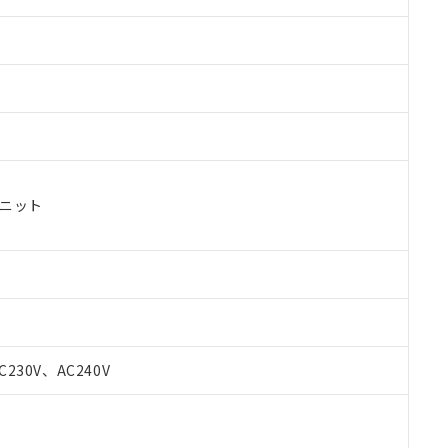
ユニット
 RoHS指令（10物質）の非含有に対応した製品が提供可能な商品です
oHS指令（10物質）の非含有に対応した製品に切り替える予定のある
C230V、AC240V
 RoHS指令（10物質）の非含有に非対応の商品で、対応品を出す予
 RoHS指令（10物質）の非含有の対応状況を調査中または確認中の
ンス料など無形物で、有害物質有無と関係のない商品です。
○×表