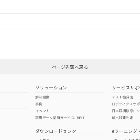
ードすることができます。
ログイン/会員登録
合状況については、「カスタマーサポートセンタ お客様相談室」または貴社
みください。
非含有証明書
※3
ページ先頭へ戻る
ダウンロードはこちら
ソリューション
サービスサポ
解決提案
テスト機貸出
事例
ロボティクスサ
イベント
日本語相談窓口
現場データ活用サービスi-BELT
輸出該非判定
I)
PBBs
PBDEs
DBP
ダウンロードセンタ
eラーニング