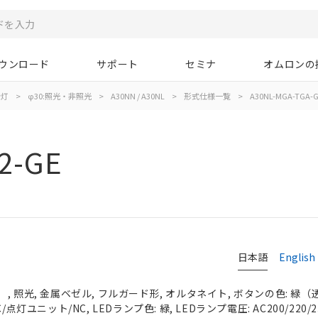
ウンロード
サポート
セミナ
オムロンの
示灯
>
φ30:照光・非照光
>
A30NN / A30NL
>
形式仕様一覧
>
A30NL-MGA-TGA-G
2-GE
日本語
English
 照光, 金属ベゼル, フルガード形, オルタネイト, ボタンの色: 緑（透明）
点灯ユニット/NC, LEDランプ色: 緑, LEDランプ電圧: AC200/220/23