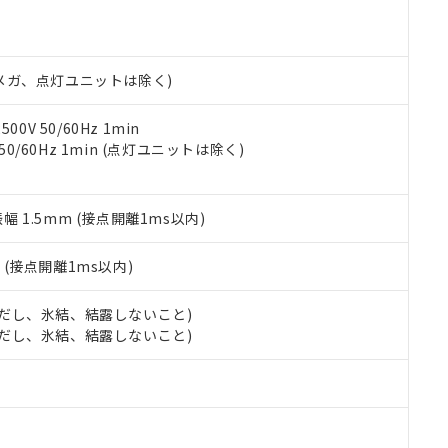
明書（当社基準）
日時点で非含有を証明するもので、過去に遡って非含有を証明するも
令のフタル酸エステル類４物質の対応では、対応完了までの期間は出
備考欄に対応日を記載しておりました。
00Vメガ、点灯ユニットは除く)
品への在庫切替を完了していることから、特段のことがない限り、20
す。
0V 50/60Hz 1min
 50/60Hz 1min (点灯ユニットは除く)
振幅 1.5mm (接点開離1ms以内)
2
(接点開離1ms以内)
 (ただし、氷結、結露しないこと)
 (ただし、氷結、結露しないこと)