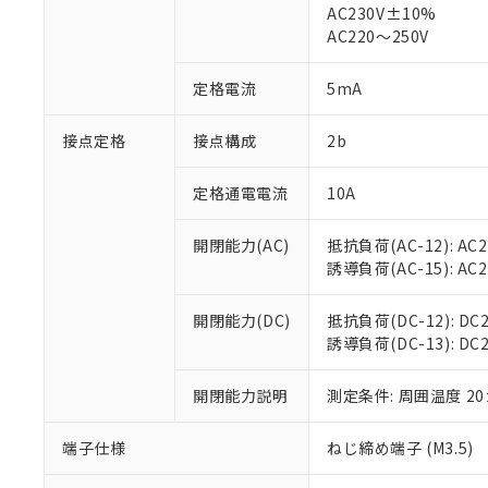
仕入先様の事情に
AC230V±10%
があります。
以下の条件をお読
AC220～250V
「○」：最大均質
「×」：最大均質
本サービスは
当社は、これ
*EU RoHS指令（10物
定格電流
5mA
「－」：未確認で
鉛(Pb) 1000ppm以下、
くものです。
う）を輸出ま
記
説明
六価クロム(Cr(Ⅵ)) 1
当社制御機器
などの必要な
フタル酸ビス(2-エチルヘ
号
*中国RoHS10物質の基準値 
接点定格
接点構成
2b
ル（DBP） 1000ppm
在庫状況およ
当社は規制貨
Pb(鉛) :1000ppm、 Hg
但し、RoHS指令で産
のであり、閲
ます。
Cr(Ⅵ)(六価クロム) : 
フタル酸エステル類の４
○
一定数以
DBP(フタル酸ジブチル) :
い。
当社は貴社製
定格通電電流
10A
DEHP(フタル酸ビス(2-エ
正式な納期状
置等に一切使
当社販売員に
※2 対応予定月
△
一定数に
当社は、貴社
開閉能力(AC)
抵抗負荷(AC-12): AC24
オムロン制御
また当社は、
※2 環境保護使
誘導負荷(AC-15): AC24V
在庫状況およ
部品在庫の切り替
たしません。
－
在庫なし
す。
「ｅ」：有害物質
機器販売
開閉能力(DC)
抵抗負荷(DC-12): DC24
マイパーツ機
「10」：通常の
誘導負荷(DC-13): DC24
ている必要が
味します。
空
受注生産
お客様が当ウ
※3 非含有証明
「－」：未確認で
白
が、当社の製
開閉能力説明
測定条件: 周囲温度 2
さい。
下記の非含有証明
※当社の共同
端子仕様
ねじ締め端子 (M3.5)
いる法人を指
EU RoHS指令（