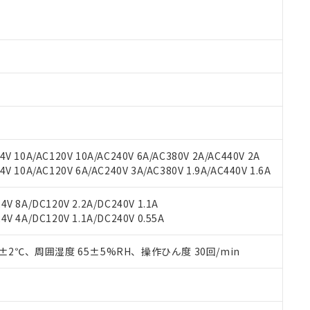
より、非含有部品としていたものが、含有品と判明した場合などやむ
みいただき、同意のうえご利用ください。
材料含有率が中国RoHSの基準値以下であることを示します。
材料含有率が中国RoHSの基準値を超えていることを示します。
、当社制御機器事業取扱商品の当社在庫状況および標準価格(税抜)
ら貴社製品のうち、外国為替および外国貿易法に定める商品（以下｢
質）：
す。当社販売部門へお問い合わせください。
 水銀(Hg) 1000ppm以下、 カドミウム(Cd) 100ppm以下、
たは国外への提供する場合は、日本国政府の輸出許可(または役務取
000ppm以下、ポリ臭化ビフェニル類(PBB) 1000ppm以下、ポリ臭化ジフェニルエーテル類(P
事業取扱商品の中には、本サービスの対象外となる商品もあること
手続きをとります。
キシル) (DEHP)(別名：DOP) 1000ppm以下、フタル酸ブチルベンジル（BBP） 100
(GB/T26572)：
以下、フタル酸ジイソブチル (DIBP) 1000ppm以下
び標準価格照会結果は、記載している更新日時点での社内データに
物を破棄する場合は、完全に破砕するなど、違法に輸出されないよ
(水銀) : 1000ppm、 Cd(カドミウム) : 100ppm、
業用監視および制御機器に対する適用除外項目は除く。
覧された時点での実際の在庫および標準価格とは異なる場合がある
1000ppm、 PBBs(ポリ臭化ビフェニル類) : 1000ppm、 PBDEs(ポリ臭化ジフェニルエーテル類
物質については閾値を超える意図的な使用がないことを確認しています。
上の在庫あり
 1000ppm、 DIBP(フタル酸ジイソブチル) : 1000ppm、 BBP(フタル酸ブチルベンジル) :
品を、核兵器、ミサイル、化学兵器、生物兵器またはその他武器並
チルヘキシル)) : 1000ppm
況および標準価格はお客様のお取引先、またはお客様担当のオムロ
用いたしません。
ご相談ください。
は満たないが在庫あり
製品を第三者に販売する場合は、上記1、2および3の内容を当該第
V 10A/AC120V 10A/AC240V 6A/AC380V 2A/AC440V 2A
機器販売店や当社販売拠点は「
販売ネットワーク
」をご確認くだ
販売先および販売に係わる関係者が違法に輸出するおそれがある場
用期限
 10A/AC120V 6A/AC240V 3A/AC380V 1.9A/AC440V 1.6A
び標準価格結果を当社の事前の承諾なく第三者に漏洩または開示し
え状況などにより、予定月が前後することがあります。
(最新の在庫状況については、お客様のお取引先、またはお客様担当
（10物質）のすべてが基準値以下であることを示します。
店・当社販売員にご確認ください)
V 8A/DC120V 2.2A/DC240V 1.1A
能（部品リスト作成サービス）をご利用いただくには、I-Webメン
使用状況下において有害物質が外部に漏えいし、環境に深刻な影響を
V 4A/DC120V 1.1A/DC240V 0.55A
あります。
機種、また在庫状況の情報を公開していない機種
ェブサイト上で当社にご登録された部品リストについて、当社およ
書ダウンロード
す。当社販売部門へお問い合わせください。
品・サービスに関するお客様との取引・商談に必要な範囲で利用す
0±2℃、周囲湿度 65±5%RH、操作ひん度 30回/min
合意する
キャンセル
書をダウンロードすることができます。
利用者とは、
"個人情報の共同利用に関して"
の「1.共同利用者の
します。
10物質）の非含有証明書