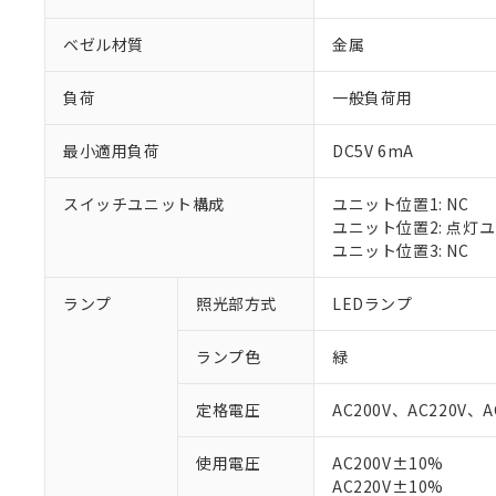
ベゼル材質
金属
負荷
一般負荷用
最小適用負荷
DC5V 6mA
スイッチユニット構成
ユニット位置1: NC
ユニット位置2: 点灯
ユニット位置3: NC
ランプ
照光部方式
LEDランプ
※1 対応状況
ランプ色
緑
対応済み：EU
対応予定：EU R
定格電圧
AC200V、AC220V、A
対応予定なし：EU
調査・確認中：EU
ご利用条件
使用電圧
AC200V±10%
非該当品：ライセ
AC220V±10%
※1 中国RoHS