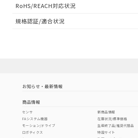
ログイン/会員登録いただくと、CADデータをダウンロ
RoHS/REACH対応状況
規格認証/適合状況
EU RoHS
注意事項・凡例
A30NL-MGA-TGA-G202-GEについての規格認証/適
業員または販売店にお問い合わせください。
ダウンロードデータをご利用いただく前に、以下を必ずお読
対応状況
対応予定月
※1
※2
ソフトウェアの使用条件
対応済み
お知らせ・最新情報
中国 RoHS
注意事項・凡例
商品情報
中国 RoHS表
※1 ※2
センサ
新商品情報
FAシステム機器
在庫状況/標準価格
Pb
Hg
Cd
Cr(V
モーション/ドライブ
生産終了品/推奨代替品
ロボティクス
特設サイト