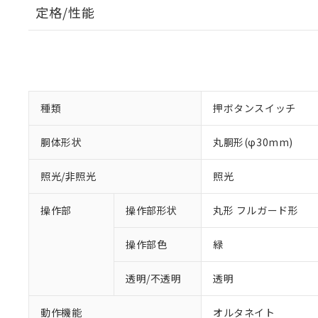
定格/性能
種類
押ボタンスイッチ
胴体形状
丸胴形(φ30mm)
照光/非照光
照光
操作部
操作部形状
丸形 フルガード形
操作部色
緑
透明/不透明
透明
動作機能
オルタネイト