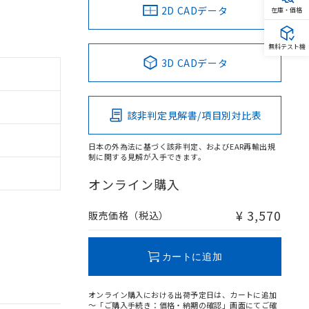
2D CADデータ
在庫・価格
無料テスト機
3D CADデータ
該非判定見解書/項目別対比表
日本の外為法に基づく該非判定、およびEAR再輸出規
制に関する見解が入手できます。
オンライン購入
¥ 3,570
販売価格（税込）
カートに追加
オンライン購入における出荷予定日は、カートに追加
～「ご購入手続き：価格・納期の確認」画面にてご確