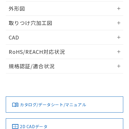
51物質の非含有証明書（当社基準）
の共同利用に関して"
の「1.共同利
※本証明書は発行日時点で非含有を証明す
外形図
用者の範囲」に記載されている法人を
るもので、過去に遡って非含有を証明する
指します。
ものではありません。
情報更新：2026/05/21
取りつけ穴加工図
また、RoHS指令のフタル酸エステル類４
物質の対応では、対応完了までの期間は出
情報更新：2026/05/21
CAD
荷製品に未対応品が混在することから備考
欄に対応日を記載しておりました。
ログイン/会員登録いただくと、CADデータをダウンロー
既に当社にて対応品への在庫切替を完了
RoHS/REACH対応状況
ドすることができます。
していることから、特段のことがない限
り、2022年1月12日より割愛しておりま
情報更新：2026/7/29
規格認証/適合状況
す。
ログイン/会員登録
EU RoHS
注意事項・凡例
A30NL-MGA-TGA-G202-GCについての規格認証/適合状況に
ついては、「カスタマーサポートセンタ お客様相談室」また
は貴社担当オムロン営業員または販売店にお問い合わせくだ
対応状況
対応予定月
※1
※2
さい。
ダウンロードデータをご利用いただく前に、以下を必ずお読
みください。
カタログ/データシート/マニュアル
対応済み
ソフトウェアの使用条件
お問い合わせ
中国 RoHS
注意事項・凡例
2D CADデータ