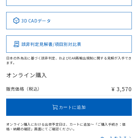
中国 RoHS表
※1 ※2
3D CADデータ
Pb
Hg
Cd
Cr(VI)
該非判定見解書/項目別対比表
X
O
O
O
日本の外為法に基づく該非判定、およびEAR再輸出規制に関する見解が入手でき
ます。
"対応済み"や非含有の記載がされた商品であっても、流通
在庫等で未対応品が混在する可能性があります。
オンライン購入
非含有品が必要な際は、弊社営業部門もしくは販売店へお
問い合わせください。
¥ 3,570
販売価格（税込）
この製品のRoHS/REACH対応状況ページへ
カートに追加
オンライン購入における出荷予定日は、カートに追加～「ご購入手続き：価
格・納期の確認」画面にてご確認ください。