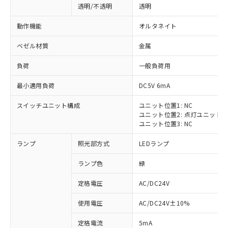
透明/不透明
透明
動作機能
オルタネイト
ベゼル材質
金属
負荷
一般負荷用
最小適用負荷
DC5V 6mA
スイッチユニット構成
ユニット位置1: NC
ユニット位置2: 点灯ユニット
ユニット位置3: NC
ランプ
照光部方式
LEDランプ
ランプ色
緑
定格電圧
AC/DC24V
※1 対応状況
使用電圧
AC/DC24V±10%
定格電流
5mA
対応済み：EU RoHS指令（10物質）の