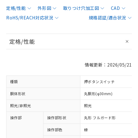
定格/性能
外形図
取りつけ穴加工図
CAD
RoHS/REACH対応状況
規格認証/適合状況
定格/性能
情報更新：2026/05/21
種類
押ボタンスイッチ
胴体形状
丸胴形(φ30mm)
照光/非照光
照光
操作部
操作部形状
丸形 フルガード形
操作部色
緑