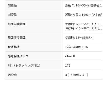
○
一定数以上の在庫あり
ニル類) : 1000ppm、 PBDEs(ポリ臭化ジフェニルエーテ
当社は規制貨物を破棄する場合は、完
ル) (DEHP)(別名：DOP) 1000ppm以下、フタル酸ブチ
正式な納期状況および標準価格はお客
ル類) : 1000ppm、
耐振動
誤動作: 10～55Hz 複振幅 1.
ルベンジル（BBP） 1000ppm以下、フタル酸ジブチル
全に破砕するなど、違法に輸出されな
DBP(フタル酸ジブチル) : 1000ppm、 DIBP(フタル酸ジ
様のお取引先、またはお客様担当のオ
（DBP） 1000ppm以下、フタル酸ジイソブチル
イソブチル) : 1000ppm、 BBP(フタル酸ブチルベンジ
△
一定数には満たないが在庫あり
いよう必要な手段を講じます。
ムロン制御機器販売店・当社販売員に
(DIBP) 1000ppm以下
2
耐衝撃
ル) : 1000ppm、
誤動作: 最大1000m/s
(接点開
当社は貴社製品を、核兵器、ミサイ
但し、RoHS指令で産業用監視および制御機器に対する
DEHP(フタル酸ビス(2-エチルヘキシル)) : 1000ppm
ご相談ください。
適用除外項目は除く。
ル、化学兵器、生物兵器またはその他
－
在庫なし(最新の在庫状況につ
オムロン制御機器販売店や当社販売拠
周囲温度範囲
使用時: -25～55℃ (ただし
フタル酸エステル類の４物質については閾値を超える意
武器並びにこれらの製造装置等に一切
いては、お客様のお取引先、ま
図的な使用がないことを確認しています。
保存時: -40～80℃ (ただし
点は「
販売ネットワーク
」をご確認
※2 環境保護使用期限
使用いたしません。
たはお客様担当のオムロン制御
ください。
当社は、貴社製品を第三者に販売する
周囲湿度範囲
使用時: 35～85%RH
機器販売店・当社販売員にご確
在庫状況および標準価格結果を当社の
※2 対応予定月
「ｅ」：有害物質（10物質）のすべてが基
場合は、上記1、2および3の内容を当
認ください)
事前の承諾なく第三者に漏洩または開
準値以下であることを示します。
保護構造
パネル前面: IP66
該第三者に通知します。また当社は、
示しないようお願いします。
部品在庫の切り替え状況などにより、予定
「10」：通常の使用状況下において有害物
販売先および販売に係わる関係者が違
マイパーツ機能（部品リスト作成サー
空
受注生産機種、また在庫状況の
感電保護クラス
Class II
月が前後することがあります。
質が外部に漏えいし、環境に深刻な影響を
法に輸出するおそれがある場合は、取
ビス）をご利用いただくには、I-Web
白
情報を公開していない機種
及ぼさない年数を意味します。
り引きをいたしません。
メンバーズにご登録されている必要が
PTI（トラッキング特性）
175
「－」：未確認です。当社販売部門へお問
あります。
い合わせください。
お客様が当ウェブサイト上で当社にご
汚染度
3 (EN60947-5-1)
※3 非含有証明書ダウンロード
登録された部品リストについて、当社
および当社の共同利用者が、当社の製
下記の非含有証明書をダウンロードするこ
品・サービスに関するお客様との取
とができます。
合意する
キャンセル
引・商談に必要な範囲で利用すること
をご了承ください。
EU RoHS指令（10物質）の非含有証明書
※当社の共同利用者とは、
"個人情報