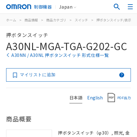
制御機器
Japan
ホーム
>
商品情報
>
商品カテゴリ
>
スイッチ
>
押ボタンスイッチ/表示灯
押ボタンスイッチ
A30NL-MGA-TGA-G202-GC
A30NN / A30NL 押ボタンスイッチ 形式仕様一覧
マイリストに追加
日本語
English
PDF出力
商品概要
押ボタンスイッチ（φ30）, 照光, 金