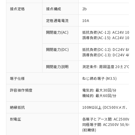
非含有に対応した製品が提供可能な商品で
接点定格
接点構成
2b
す。
対応予定：EU RoHS指令（10物質）の非含
ご利用条件
定格通電電流
10A
有に対応した製品に切り替える予定のある
商品です。
開閉能力(AC)
抵抗負荷(AC-12): AC24V 10A/A
対応予定なし：EU RoHS指令（10物質）の
誘導負荷(AC-15): AC24V 10A/AC
以下の条件をお読みいただき、同意のうえ
非含有に非対応の商品で、対応品を出す予
ご利用ください。
定はありません。
開閉能力(DC)
抵抗負荷(DC-12): DC24V 8A/DC
調査・確認中：EU RoHS指令（10物質）の
誘導負荷(DC-13): DC24V 4A/DC
本サービスは、当社制御機器事業取扱
※1 中国RoHS○×表
非含有の対応状況を調査中または確認中の
商品の当社在庫状況および標準価格
開閉能力説明
測定条件: 周囲温度 20±2℃、
商品です。
(税抜)を提供させていただくもので
「○」：最大均質材料含有率が中国RoHSの
非該当品：ライセンス料など無形物で、有
す。
端子仕様
ねじ締め端子 (M3.5)
基準値以下であることを示します。
害物質有無と関係のない商品です。
当社制御機器事業取扱商品の中には、
「×」：最大均質材料含有率が中国RoHSの
仕入先様の事情により、非含有部品として
本サービスの対象外となる商品もある
許容操作頻度
電気的: 最大30回/分
基準値を超えていることを示します。
いたものが、含有品と判明した場合などや
当社は、これら貴社製品のうち、外国
ことをご了承ください。
機械的: 最大60回/分
「－」：未確認です。当社販売部門へお問
むを得ず変更することがあります。
為替および外国貿易法に定める商品
在庫状況および標準価格照会結果は、
い合わせください。
（以下｢規制貨物等」という）を輸出
絶縁抵抗
100MΩ以上 (DC500Vメガ、
記載している更新日時点での社内デー
*EU RoHS指令（10物質）：
または国外への提供する場合は、日本
記
タに基づき作成されるものであり、閲
説明
鉛(Pb) 1000ppm以下、 水銀(Hg) 1000ppm以下、 カド
*中国RoHS10物質の基準値 (GB/T26572)：
国政府の輸出許可(または役務取引許
耐電圧
各端子とアース間: AC2500V 50/
号
覧された時点での実際の在庫および標
ミウム(Cd) 100ppm以下、
Pb(鉛) :1000ppm、 Hg(水銀) : 1000ppm、 Cd(カドミウ
同極端子間: AC2500V 50/60
可)を取得するなどの必要な手続きを
六価クロム(Cr(Ⅵ)) 1000ppm以下、ポリ臭化ビフェニル
ム) : 100ppm、
準価格とは異なる場合があることをご
類(PBB) 1000ppm以下、ポリ臭化ジフェニルエーテル類
(初期値)
Cr(Ⅵ)(六価クロム) : 1000ppm、 PBBs(ポリ臭化ビフェ
とります。
了承ください。
(PBDE) 1000ppm以下、フタル酸ビス(2-エチルヘキシ