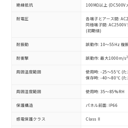
絶縁抵抗
100MΩ以上 (DC5
さい。
下記の非含有証明
※当社の共同
いる法人を指
EU RoHS指令（
耐電圧
各端子とアース間: AC250
51物質の非含有証
同極端子間: AC2500V
※本証明書は発行
(初期値)
また、RoHS指
混在することから
耐振動
誤動作: 10～55Hz 複
既に当社にて対応
り割愛しておりま
耐衝撃
誤動作: 最大1000m/s
周囲温度範囲
使用時: -25～55℃
保存時: -40～80℃
周囲湿度範囲
使用時: 35～85%RH
保護構造
パネル前面: IP66
感電保護クラス
Class II