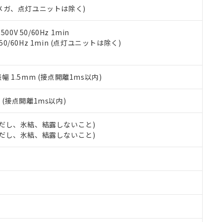
合意する
キャンセル
00Vメガ、点灯ユニットは除く)
書をダウンロードすることができます。
利用者とは、
"個人情報の共同利用に関して"
の「1.共同利用者の
します。
10物質）の非含有証明書
0V 50/60Hz 1min
明書（当社基準）
 50/60Hz 1min (点灯ユニットは除く)
日時点で非含有を証明するもので、過去に遡って非含有を証明するも
令のフタル酸エステル類４物質の対応では、対応完了までの期間は出
備考欄に対応日を記載しておりました。
振幅 1.5mm (接点開離1ms以内)
品への在庫切替を完了していることから、特段のことがない限り、20
す。
2
(接点開離1ms以内)
 (ただし、氷結、結露しないこと)
 (ただし、氷結、結露しないこと)