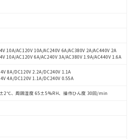
oHS指令（10物質）の非含有に対応した製品に切り替える予定のある
 RoHS指令（10物質）の非含有に非対応の商品で、対応品を出す予
 RoHS指令（10物質）の非含有の対応状況を調査中または確認中の
ンス料など無形物で、有害物質有無と関係のない商品です。
○×表
より、非含有部品としていたものが、含有品と判明した場合などやむ
みいただき、同意のうえご利用ください。
材料含有率が中国RoHSの基準値以下であることを示します。
材料含有率が中国RoHSの基準値を超えていることを示します。
、当社制御機器事業取扱商品の当社在庫状況および標準価格(税抜)
ら貴社製品のうち、外国為替および外国貿易法に定める商品（以下｢
質）：
V 10A/AC120V 10A/AC240V 6A/AC380V 2A/AC440V 2A
す。当社販売部門へお問い合わせください。
 水銀(Hg) 1000ppm以下、 カドミウム(Cd) 100ppm以下、
たは国外への提供する場合は、日本国政府の輸出許可(または役務取
 10A/AC120V 6A/AC240V 3A/AC380V 1.9A/AC440V 1.6A
000ppm以下、ポリ臭化ビフェニル類(PBB) 1000ppm以下、ポリ臭化ジフェニルエーテル類(P
事業取扱商品の中には、本サービスの対象外となる商品もあること
手続きをとります。
キシル) (DEHP)(別名：DOP) 1000ppm以下、フタル酸ブチルベンジル（BBP） 100
(GB/T26572)：
以下、フタル酸ジイソブチル (DIBP) 1000ppm以下
び標準価格照会結果は、記載している更新日時点での社内データに
物を破棄する場合は、完全に破砕するなど、違法に輸出されないよ
(水銀) : 1000ppm、 Cd(カドミウム) : 100ppm、
業用監視および制御機器に対する適用除外項目は除く。
V 8A/DC120V 2.2A/DC240V 1.1A
覧された時点での実際の在庫および標準価格とは異なる場合がある
1000ppm、 PBBs(ポリ臭化ビフェニル類) : 1000ppm、 PBDEs(ポリ臭化ジフェニルエーテル類
物質については閾値を超える意図的な使用がないことを確認しています。
V 4A/DC120V 1.1A/DC240V 0.55A
上の在庫あり
 1000ppm、 DIBP(フタル酸ジイソブチル) : 1000ppm、 BBP(フタル酸ブチルベンジル) :
品を、核兵器、ミサイル、化学兵器、生物兵器またはその他武器並
チルヘキシル)) : 1000ppm
況および標準価格はお客様のお取引先、またはお客様担当のオムロ
用いたしません。
ご相談ください。
0±2℃、周囲湿度 65±5%RH、操作ひん度 30回/min
は満たないが在庫あり
製品を第三者に販売する場合は、上記1、2および3の内容を当該第
機器販売店や当社販売拠点は「
販売ネットワーク
」をご確認くだ
販売先および販売に係わる関係者が違法に輸出するおそれがある場
用期限
び標準価格結果を当社の事前の承諾なく第三者に漏洩または開示し
え状況などにより、予定月が前後することがあります。
(最新の在庫状況については、お客様のお取引先、またはお客様担当
（10物質）のすべてが基準値以下であることを示します。
店・当社販売員にご確認ください)
能（部品リスト作成サービス）をご利用いただくには、I-Webメン
使用状況下において有害物質が外部に漏えいし、環境に深刻な影響を
あります。
機種、また在庫状況の情報を公開していない機種
ェブサイト上で当社にご登録された部品リストについて、当社およ
書ダウンロード
す。当社販売部門へお問い合わせください。
品・サービスに関するお客様との取引・商談に必要な範囲で利用す