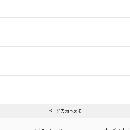
情報更新：2
情報更新：2
ードすることができます。
情報更新：
ログイン/会員登録
合状況については、「カスタマーサポートセンタ お客様相談室」または貴社
みください。
非含有証明書
※3
ページ先頭へ戻る
ダウンロードはこちら
ソリューション
サービスサポ