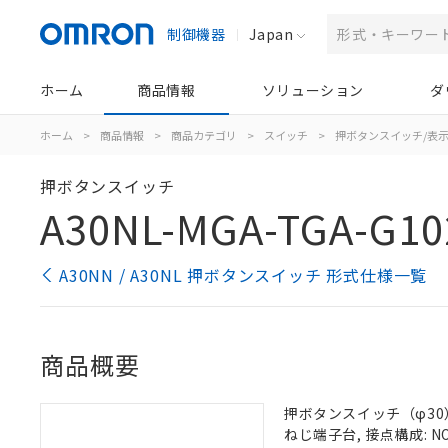
制御機器
Japan
ホーム
商品情報
ソリューション
ダ
ホーム
>
商品情報
>
商品カテゴリ
>
スイッチ
>
押ボタンスイッチ/表
押ボタンスイッチ
A30NL-MGA-TGA-G10
A30NN / A30NL 押ボタンスイッチ 形式仕様一覧
商品概要
押ボタンスイッチ（φ30）,
ねじ端子台, 接点構成: NO