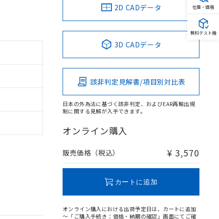
2D CADデータ
在庫・価格
無料テスト機
3D CADデータ
該非判定見解書/項目別対比表
日本の外為法に基づく該非判定、およびEAR再輸出規
制に関する見解が入手できます。
オンライン購入
¥ 3,570
販売価格（税込）
カートに追加
オンライン購入における出荷予定日は、カートに追加
～「ご購入手続き：価格・納期の確認」画面にてご確