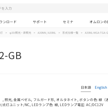
ウンロード
サポート
セミナ
オムロンの
示灯
>
φ30:照光・非照光
>
A30NN / A30NL
>
形式仕様一覧
>
A30NL-MGA-TGA-G
2-GB
日本語
English
 照光, 金属ベゼル, フルガード形, オルタネイト, ボタンの色: 緑（透明）
/点灯ユニット/NC, LEDランプ色: 緑, LEDランプ電圧: AC/DC12V