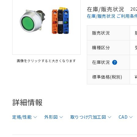
在庫/販売状況
20
在庫/販売状況 ご利用条
販売状況
機種区分
画像をクリックすると大きくなります
在庫状況
標準価格(税別)
詳細情報
定格/性能
外形図
取りつけ穴加工図
CAD