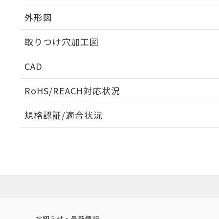
外形図
取りつけ穴加工図
CAD
ログイン/会員登録いただくと、CADデータをダウンロ
RoHS/REACH対応状況
規格認証/適合状況
EU RoHS
注意事項・凡例
A30NL-MGA-TGA-G102-GBについての規格認証/適
営業員または販売店にお問い合わせください。
ダウンロードデータをご利用いただく前に、以下を必ずお読
対応状況
対応予定月
※1
※2
ソフトウェアの使用条件
対応済み
お知らせ・最新情報