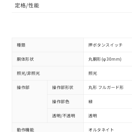
定格/性能
種類
押ボタンスイッチ
胴体形状
丸胴形(φ30mm)
照光/非照光
照光
操作部
操作部形状
丸形 フルガード形
操作部色
緑
透明/不透明
透明
動作機能
オルタネイト