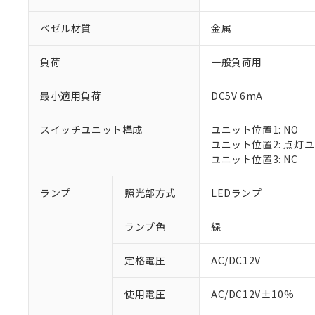
ベゼル材質
金属
負荷
一般負荷用
最小適用負荷
DC5V 6mA
スイッチユニット構成
ユニット位置1: NO
ユニット位置2: 点灯
ユニット位置3: NC
ランプ
照光部方式
LEDランプ
ランプ色
緑
定格電圧
AC/DC12V
※1 対応状況
使用電圧
AC/DC12V±10%
対応済み：EU