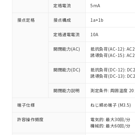
対応予定：EU R
定格電流
5mA
対応予定なし：EU
調査・確認中：EU
ご利用条件
接点定格
接点構成
1a+1b
非該当品：ライセ
※1 中国RoHS
仕入先様の事情に
があります。
定格通電電流
10A
以下の条件をお読
「○」：最大均質
「×」：最大均質
本サービスは
当社は、これ
*EU RoHS指令（10物
開閉能力(AC)
抵抗負荷(AC-12): AC24
「－」：未確認で
鉛(Pb) 1000ppm以下、
くものです。
う）を輸出ま
誘導負荷(AC-15): AC24V
記
説明
六価クロム(Cr(Ⅵ)) 1
当社制御機器
などの必要な
フタル酸ビス(2-エチルヘ
号
*中国RoHS10物質の基準値 
ル（DBP） 1000ppm
在庫状況およ
当社は規制貨
Pb(鉛) :1000ppm、 Hg
但し、RoHS指令で産
開閉能力(DC)
抵抗負荷(DC-12): DC24
のであり、閲
ます。
Cr(Ⅵ)(六価クロム) : 
フタル酸エステル類の４
誘導負荷(DC-13): DC24
○
一定数以
DBP(フタル酸ジブチル) :
い。
当社は貴社製
DEHP(フタル酸ビス(2-エ
正式な納期状
置等に一切使
当社販売員に
※2 対応予定月
開閉能力説明
測定条件: 周囲温度 2
△
一定数に
当社は、貴社
オムロン制御
また当社は、
※2 環境保護使
在庫状況およ
部品在庫の切り替
たしません。
端子仕様
ねじ締め端子 (M3.5)
－
在庫なし
す。
「ｅ」：有害物質
機器販売
マイパーツ機
「10」：通常の
許容操作頻度
電気的: 最大30回/分
ている必要が
味します。
機械的: 最大60回/分
空
受注生産
お客様が当ウ
※3 非含有証明
「－」：未確認で
白
が、当社の製