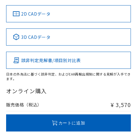
中国 RoHS
注意事項・凡例
2D CADデータ
中国 RoHS表
※1 ※2
3D CADデータ
Pb
Hg
Cd
Cr(VI)
該非判定見解書/項目別対比表
O
O
O
O
日本の外為法に基づく該非判定、およびEAR再輸出規制に関する見解が入手でき
ます。
"対応済み"や非含有の記載がされた商品であっても、流通
在庫等で未対応品が混在する可能性があります。
オンライン購入
非含有品が必要な際は、弊社営業部門もしくは販売店へお
問い合わせください。
¥ 3,570
販売価格（税込）
この製品のRoHS/REACH対応状況ページへ
カートに追加