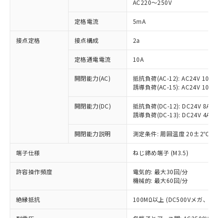
AC220～250V
対応済み：EU RoHS指令（10物質）の
非含有に対応した製品が提供可能な商品で
定格電流
5mA
す。
対応予定：EU RoHS指令（10物質）の非含
接点定格
接点構成
2a
ご利用条件
有に対応した製品に切り替える予定のある
定格通電電流
10A
商品です。
対応予定なし：EU RoHS指令（10物質）の
以下の条件をお読みいただき、同意のうえ
開閉能力(AC)
抵抗負荷(AC-12): AC24V 10A/A
非含有に非対応の商品で、対応品を出す予
誘導負荷(AC-15): AC24V 10A/AC
ご利用ください。
定はありません。
調査・確認中：EU RoHS指令（10物質）の
本サービスは、当社制御機器事業取扱
開閉能力(DC)
抵抗負荷(DC-12): DC24V 8A/DC
※1 中国RoHS○×表
非含有の対応状況を調査中または確認中の
誘導負荷(DC-13): DC24V 4A/DC
商品の当社在庫状況および標準価格
商品です。
(税抜)を提供させていただくもので
「○」：最大均質材料含有率が中国RoHSの
非該当品：ライセンス料など無形物で、有
開閉能力説明
測定条件: 周囲温度 20±2℃、
す。
基準値以下であることを示します。
害物質有無と関係のない商品です。
当社制御機器事業取扱商品の中には、
「×」：最大均質材料含有率が中国RoHSの
仕入先様の事情により、非含有部品として
端子仕様
ねじ締め端子 (M3.5)
本サービスの対象外となる商品もある
基準値を超えていることを示します。
いたものが、含有品と判明した場合などや
当社は、これら貴社製品のうち、外国
ことをご了承ください。
「－」：未確認です。当社販売部門へお問
許容操作頻度
電気的: 最大30回/分
むを得ず変更することがあります。
為替および外国貿易法に定める商品
在庫状況および標準価格照会結果は、
機械的: 最大60回/分
い合わせください。
（以下｢規制貨物等」という）を輸出
記載している更新日時点での社内デー
*EU RoHS指令（10物質）：
または国外への提供する場合は、日本
記
タに基づき作成されるものであり、閲
説明
絶縁抵抗
100MΩ以上 (DC500Vメガ、
鉛(Pb) 1000ppm以下、 水銀(Hg) 1000ppm以下、 カド
*中国RoHS10物質の基準値 (GB/T26572)：
国政府の輸出許可(または役務取引許
号
覧された時点での実際の在庫および標
ミウム(Cd) 100ppm以下、
Pb(鉛) :1000ppm、 Hg(水銀) : 1000ppm、 Cd(カドミウ
可)を取得するなどの必要な手続きを
六価クロム(Cr(Ⅵ)) 1000ppm以下、ポリ臭化ビフェニル
ム) : 100ppm、