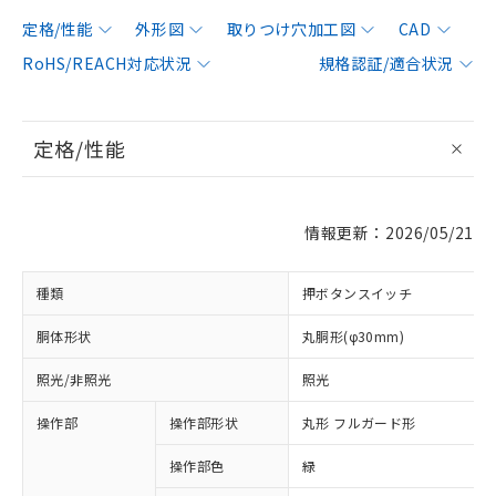
定格/性能
外形図
取りつけ穴加工図
CAD
RoHS/REACH対応状況
規格認証/適合状況
定格/性能
情報更新：2026/05/21
種類
押ボタンスイッチ
胴体形状
丸胴形(φ30mm)
照光/非照光
照光
操作部
操作部形状
丸形 フルガード形
操作部色
緑