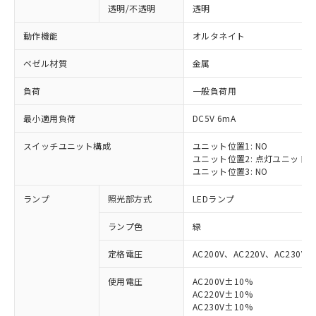
透明/不透明
透明
動作機能
オルタネイト
ベゼル材質
金属
負荷
一般負荷用
最小適用負荷
DC5V 6mA
スイッチユニット構成
ユニット位置1: NO
ユニット位置2: 点灯ユニット
ユニット位置3: NO
ランプ
照光部方式
LEDランプ
ランプ色
緑
定格電圧
AC200V、AC220V、AC230V、
使用電圧
AC200V±10%
AC220V±10%
※1 対応状況
AC230V±10%