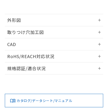
EU RoHS指令（10物質）の非含有証明書
※当社の共同利用者とは、
"個人情報
51物質の非含有証明書（当社基準）
の共同利用に関して"
の「1.共同利
※本証明書は発行日時点で非含有を証明す
用者の範囲」に記載されている法人を
るもので、過去に遡って非含有を証明する
指します。
外形図
ものではありません。
また、RoHS指令のフタル酸エステル類４
情報更新：2026/05/21
取りつけ穴加工図
物質の対応では、対応完了までの期間は出
荷製品に未対応品が混在することから備考
情報更新：2026/05/21
欄に対応日を記載しておりました。
CAD
既に当社にて対応品への在庫切替を完了
していることから、特段のことがない限
ログイン/会員登録いただくと、CADデータをダウンロー
RoHS/REACH対応状況
り、2022年1月12日より割愛しておりま
ドすることができます。
す。
情報更新：2026/7/29
規格認証/適合状況
ログイン/会員登録
EU RoHS
注意事項・凡例
A30NL-MGA-TGA-G101-GEについての規格認証/適合状況に
ついては、「カスタマーサポートセンタ お客様相談室」また
は貴社担当オムロン営業員または販売店にお問い合わせくだ
対応状況
対応予定月
※1
※2
さい。
ダウンロードデータをご利用いただく前に、以下を必ずお読
みください。
カタログ/データシート/マニュアル
対応済み
ソフトウェアの使用条件
お問い合わせ