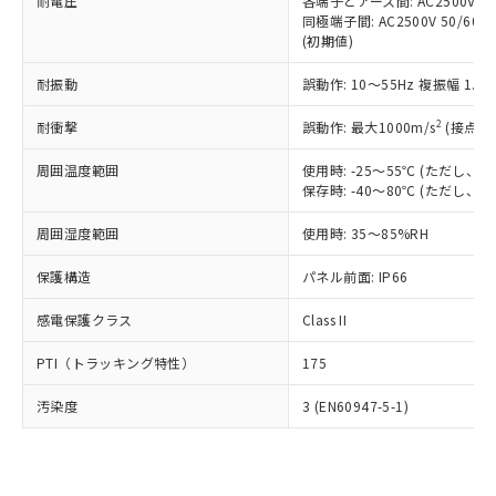
準価格とは異なる場合があることをご
耐電圧
各端子とアース間: AC2500V 50/
類(PBB) 1000ppm以下、ポリ臭化ジフェニルエーテル類
Cr(Ⅵ)(六価クロム) : 1000ppm、 PBBs(ポリ臭化ビフェ
とります。
同極端子間: AC2500V 50/60
了承ください。
(PBDE) 1000ppm以下、フタル酸ビス(2-エチルヘキシ
○
一定数以上の在庫あり
ニル類) : 1000ppm、 PBDEs(ポリ臭化ジフェニルエーテ
当社は規制貨物を破棄する場合は、完
(初期値)
ル) (DEHP)(別名：DOP) 1000ppm以下、フタル酸ブチ
正式な納期状況および標準価格はお客
ル類) : 1000ppm、
ルベンジル（BBP） 1000ppm以下、フタル酸ジブチル
全に破砕するなど、違法に輸出されな
DBP(フタル酸ジブチル) : 1000ppm、 DIBP(フタル酸ジ
様のお取引先、またはお客様担当のオ
（DBP） 1000ppm以下、フタル酸ジイソブチル
イソブチル) : 1000ppm、 BBP(フタル酸ブチルベンジ
△
一定数には満たないが在庫あり
耐振動
誤動作: 10～55Hz 複振幅 1.
いよう必要な手段を講じます。
ムロン制御機器販売店・当社販売員に
(DIBP) 1000ppm以下
ル) : 1000ppm、
当社は貴社製品を、核兵器、ミサイ
但し、RoHS指令で産業用監視および制御機器に対する
DEHP(フタル酸ビス(2-エチルヘキシル)) : 1000ppm
ご相談ください。
2
耐衝撃
適用除外項目は除く。
誤動作: 最大1000m/s
(接点開
ル、化学兵器、生物兵器またはその他
－
在庫なし(最新の在庫状況につ
オムロン制御機器販売店や当社販売拠
フタル酸エステル類の４物質については閾値を超える意
武器並びにこれらの製造装置等に一切
いては、お客様のお取引先、ま
図的な使用がないことを確認しています。
点は「
販売ネットワーク
」をご確認
周囲温度範囲
使用時: -25～55℃ (ただし
※2 環境保護使用期限
使用いたしません。
たはお客様担当のオムロン制御
ください。
保存時: -40～80℃ (ただし
当社は、貴社製品を第三者に販売する
機器販売店・当社販売員にご確
在庫状況および標準価格結果を当社の
※2 対応予定月
「ｅ」：有害物質（10物質）のすべてが基
場合は、上記1、2および3の内容を当
認ください)
事前の承諾なく第三者に漏洩または開
周囲湿度範囲
使用時: 35～85%RH
準値以下であることを示します。
該第三者に通知します。また当社は、
示しないようお願いします。
部品在庫の切り替え状況などにより、予定
「10」：通常の使用状況下において有害物
販売先および販売に係わる関係者が違
保護構造
パネル前面: IP66
マイパーツ機能（部品リスト作成サー
空
受注生産機種、また在庫状況の
月が前後することがあります。
質が外部に漏えいし、環境に深刻な影響を
法に輸出するおそれがある場合は、取
ビス）をご利用いただくには、I-Web
白
情報を公開していない機種
及ぼさない年数を意味します。
り引きをいたしません。
感電保護クラス
Class II
メンバーズにご登録されている必要が
「－」：未確認です。当社販売部門へお問
あります。
い合わせください。
PTI（トラッキング特性）
175
お客様が当ウェブサイト上で当社にご
※3 非含有証明書ダウンロード
登録された部品リストについて、当社
汚染度
3 (EN60947-5-1)
および当社の共同利用者が、当社の製
下記の非含有証明書をダウンロードするこ
品・サービスに関するお客様との取
とができます。
合意する
キャンセル
引・商談に必要な範囲で利用すること
をご了承ください。