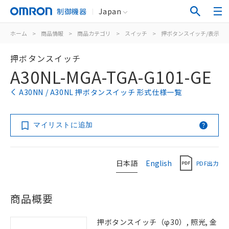
制御機器
Japan
ホーム
>
商品情報
>
商品カテゴリ
>
スイッチ
>
押ボタンスイッチ/表示灯
押ボタンスイッチ
A30NL-MGA-TGA-G101-GE
A30NN / A30NL 押ボタンスイッチ 形式仕様一覧
マイリストに追加
日本語
English
PDF出力
商品概要
押ボタンスイッチ（φ30）, 照光, 金