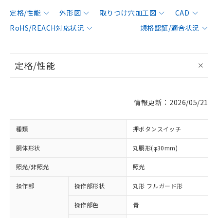
定格/性能
外形図
取りつけ穴加工図
CAD
RoHS/REACH対応状況
規格認証/適合状況
定格/性能
情報更新：2026/05/21
種類
押ボタンスイッチ
胴体形状
丸胴形(φ30mm)
照光/非照光
照光
操作部
操作部形状
丸形 フルガード形
操作部色
青