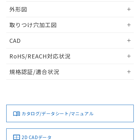
51物質の非含有証明書（当社基準）
の共同利用に関して"
の「1.共同利
※本証明書は発行日時点で非含有を証明す
外形図
用者の範囲」に記載されている法人を
るもので、過去に遡って非含有を証明する
指します。
ものではありません。
情報更新：2026/05/21
取りつけ穴加工図
また、RoHS指令のフタル酸エステル類４
物質の対応では、対応完了までの期間は出
情報更新：2026/05/21
CAD
荷製品に未対応品が混在することから備考
欄に対応日を記載しておりました。
ログイン/会員登録いただくと、CADデータをダウンロー
既に当社にて対応品への在庫切替を完了
RoHS/REACH対応状況
ドすることができます。
していることから、特段のことがない限
り、2022年1月12日より割愛しておりま
情報更新：2026/7/29
規格認証/適合状況
す。
ログイン/会員登録
EU RoHS
注意事項・凡例
A30NL-MGA-TAA-P202-ABについての規格認証/適合状況に
ついては、「カスタマーサポートセンタ お客様相談室」また
は貴社担当オムロン営業員または販売店にお問い合わせくだ
対応状況
対応予定月
※1
※2
さい。
ダウンロードデータをご利用いただく前に、以下を必ずお読
みください。
カタログ/データシート/マニュアル
対応済み
ソフトウェアの使用条件
お問い合わせ
中国 RoHS
注意事項・凡例
2D CADデータ