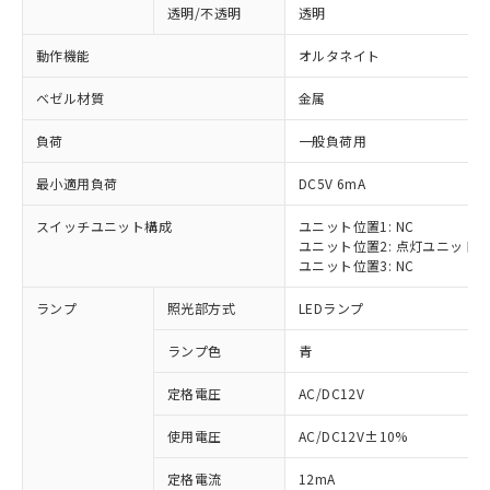
透明/不透明
透明
動作機能
オルタネイト
ベゼル材質
金属
負荷
一般負荷用
最小適用負荷
DC5V 6mA
スイッチユニット構成
ユニット位置1: NC
ユニット位置2: 点灯ユニット
ユニット位置3: NC
ランプ
照光部方式
LEDランプ
ランプ色
青
定格電圧
AC/DC12V
※1 対応状況
使用電圧
AC/DC12V±10%
定格電流
12mA
対応済み：EU RoHS指令（10物質）の