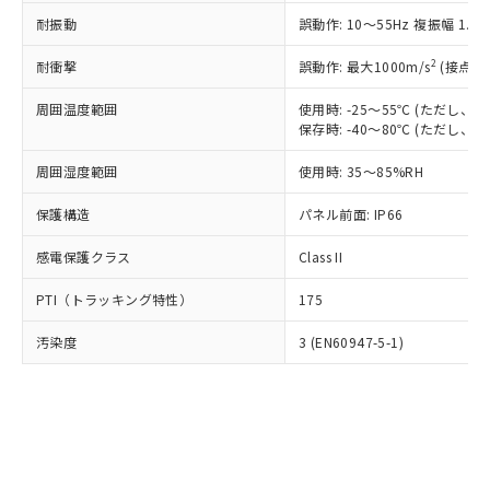
○
一定数以上の在庫あり
ニル類) : 1000ppm、 PBDEs(ポリ臭化ジフェニルエーテ
当社は規制貨物を破棄する場合は、完
ル) (DEHP)(別名：DOP) 1000ppm以下、フタル酸ブチ
正式な納期状況および標準価格はお客
ル類) : 1000ppm、
耐振動
誤動作: 10～55Hz 複振幅 1.
ルベンジル（BBP） 1000ppm以下、フタル酸ジブチル
全に破砕するなど、違法に輸出されな
DBP(フタル酸ジブチル) : 1000ppm、 DIBP(フタル酸ジ
様のお取引先、またはお客様担当のオ
（DBP） 1000ppm以下、フタル酸ジイソブチル
イソブチル) : 1000ppm、 BBP(フタル酸ブチルベンジ
△
一定数には満たないが在庫あり
いよう必要な手段を講じます。
ムロン制御機器販売店・当社販売員に
(DIBP) 1000ppm以下
2
耐衝撃
ル) : 1000ppm、
誤動作: 最大1000m/s
(接点開
当社は貴社製品を、核兵器、ミサイ
但し、RoHS指令で産業用監視および制御機器に対する
DEHP(フタル酸ビス(2-エチルヘキシル)) : 1000ppm
ご相談ください。
適用除外項目は除く。
ル、化学兵器、生物兵器またはその他
－
在庫なし(最新の在庫状況につ
オムロン制御機器販売店や当社販売拠
周囲温度範囲
使用時: -25～55℃ (ただし
フタル酸エステル類の４物質については閾値を超える意
武器並びにこれらの製造装置等に一切
いては、お客様のお取引先、ま
図的な使用がないことを確認しています。
保存時: -40～80℃ (ただし
点は「
販売ネットワーク
」をご確認
※2 環境保護使用期限
使用いたしません。
たはお客様担当のオムロン制御
ください。
当社は、貴社製品を第三者に販売する
周囲湿度範囲
使用時: 35～85%RH
機器販売店・当社販売員にご確
在庫状況および標準価格結果を当社の
※2 対応予定月
「ｅ」：有害物質（10物質）のすべてが基
場合は、上記1、2および3の内容を当
認ください)
事前の承諾なく第三者に漏洩または開
準値以下であることを示します。
保護構造
パネル前面: IP66
該第三者に通知します。また当社は、
示しないようお願いします。
部品在庫の切り替え状況などにより、予定
「10」：通常の使用状況下において有害物
販売先および販売に係わる関係者が違
マイパーツ機能（部品リスト作成サー
空
受注生産機種、また在庫状況の
感電保護クラス
Class II
月が前後することがあります。
質が外部に漏えいし、環境に深刻な影響を
法に輸出するおそれがある場合は、取
ビス）をご利用いただくには、I-Web
白
情報を公開していない機種
及ぼさない年数を意味します。
り引きをいたしません。
メンバーズにご登録されている必要が
PTI（トラッキング特性）
175
「－」：未確認です。当社販売部門へお問
あります。
い合わせください。
お客様が当ウェブサイト上で当社にご
汚染度
3 (EN60947-5-1)
※3 非含有証明書ダウンロード
登録された部品リストについて、当社
および当社の共同利用者が、当社の製
下記の非含有証明書をダウンロードするこ
品・サービスに関するお客様との取
とができます。
合意する
キャンセル
引・商談に必要な範囲で利用すること
をご了承ください。
EU RoHS指令（10物質）の非含有証明書
※当社の共同利用者とは、
"個人情報