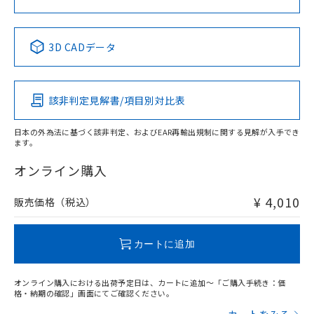
中国 RoHS表
※1 ※2
3D CADデータ
Pb
Hg
Cd
Cr(VI)
該非判定見解書/項目別対比表
X
O
O
O
日本の外為法に基づく該非判定、およびEAR再輸出規制に関する見解が入手でき
ます。
"対応済み"や非含有の記載がされた商品であっても、流通
在庫等で未対応品が混在する可能性があります。
オンライン購入
非含有品が必要な際は、弊社営業部門もしくは販売店へお
問い合わせください。
¥ 4,010
販売価格（税込）
この製品のRoHS/REACH対応状況ページへ
カートに追加
オンライン購入における出荷予定日は、カートに追加～「ご購入手続き：価
格・納期の確認」画面にてご確認ください。