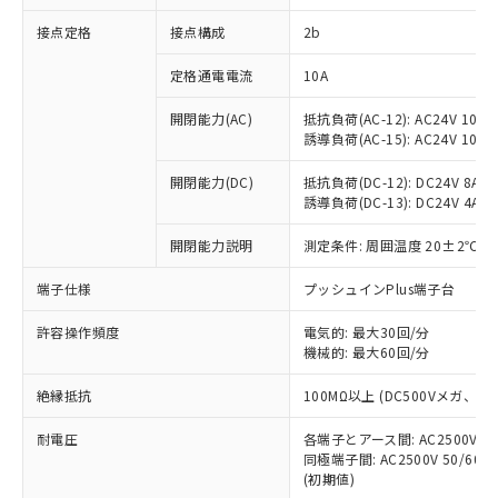
非含有に対応した製品が提供可能な商品で
接点定格
接点構成
2b
す。
対応予定：EU RoHS指令（10物質）の非含
ご利用条件
定格通電電流
10A
有に対応した製品に切り替える予定のある
商品です。
開閉能力(AC)
抵抗負荷(AC-12): AC24V 10A/A
対応予定なし：EU RoHS指令（10物質）の
誘導負荷(AC-15): AC24V 10A/AC
以下の条件をお読みいただき、同意のうえ
非含有に非対応の商品で、対応品を出す予
ご利用ください。
定はありません。
開閉能力(DC)
抵抗負荷(DC-12): DC24V 8A/DC
調査・確認中：EU RoHS指令（10物質）の
誘導負荷(DC-13): DC24V 4A/DC
本サービスは、当社制御機器事業取扱
※1 中国RoHS○×表
非含有の対応状況を調査中または確認中の
商品の当社在庫状況および標準価格
開閉能力説明
測定条件: 周囲温度 20±2℃、
商品です。
(税抜)を提供させていただくもので
「○」：最大均質材料含有率が中国RoHSの
非該当品：ライセンス料など無形物で、有
す。
端子仕様
プッシュインPlus端子台
基準値以下であることを示します。
害物質有無と関係のない商品です。
当社制御機器事業取扱商品の中には、
「×」：最大均質材料含有率が中国RoHSの
仕入先様の事情により、非含有部品として
本サービスの対象外となる商品もある
許容操作頻度
電気的: 最大30回/分
基準値を超えていることを示します。
いたものが、含有品と判明した場合などや
当社は、これら貴社製品のうち、外国
ことをご了承ください。
機械的: 最大60回/分
「－」：未確認です。当社販売部門へお問
むを得ず変更することがあります。
為替および外国貿易法に定める商品
在庫状況および標準価格照会結果は、
い合わせください。
（以下｢規制貨物等」という）を輸出
絶縁抵抗
100MΩ以上 (DC500Vメガ、
記載している更新日時点での社内デー
*EU RoHS指令（10物質）：
または国外への提供する場合は、日本
記
タに基づき作成されるものであり、閲
説明
鉛(Pb) 1000ppm以下、 水銀(Hg) 1000ppm以下、 カド
*中国RoHS10物質の基準値 (GB/T26572)：
国政府の輸出許可(または役務取引許
耐電圧
各端子とアース間: AC2500V 50/
号
覧された時点での実際の在庫および標
ミウム(Cd) 100ppm以下、
Pb(鉛) :1000ppm、 Hg(水銀) : 1000ppm、 Cd(カドミウ
同極端子間: AC2500V 50/60
可)を取得するなどの必要な手続きを
六価クロム(Cr(Ⅵ)) 1000ppm以下、ポリ臭化ビフェニル
ム) : 100ppm、
準価格とは異なる場合があることをご
類(PBB) 1000ppm以下、ポリ臭化ジフェニルエーテル類
(初期値)
Cr(Ⅵ)(六価クロム) : 1000ppm、 PBBs(ポリ臭化ビフェ
とります。
了承ください。
(PBDE) 1000ppm以下、フタル酸ビス(2-エチルヘキシ