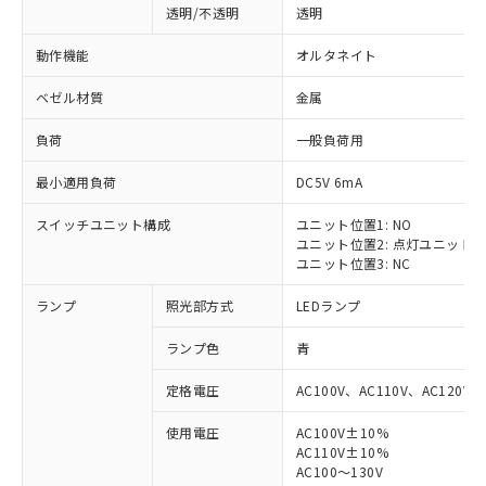
透明/不透明
透明
動作機能
オルタネイト
ベゼル材質
金属
負荷
一般負荷用
最小適用負荷
DC5V 6mA
スイッチユニット構成
ユニット位置1: NO
ユニット位置2: 点灯ユニット
ユニット位置3: NC
ランプ
照光部方式
LEDランプ
ランプ色
青
定格電圧
AC100V、AC110V、AC120V
使用電圧
AC100V±10%
AC110V±10%
AC100～130V