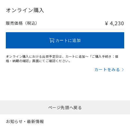
"対応済み"や非含有の記載がされた商品であっても、流通
在庫等で未対応品が混在する可能性があります。
オンライン購入
非含有品が必要な際は、弊社営業部門もしくは販売店へお
問い合わせください。
¥ 4,230
販売価格（税込）
この製品のRoHS/REACH対応状況ページへ
カートに追加
オンライン購入における出荷予定日は、カートに追加～「ご購入手続き：価
格・納期の確認」画面にてご確認ください。
カートをみる
ページ先頭へ戻る
お知らせ・最新情報