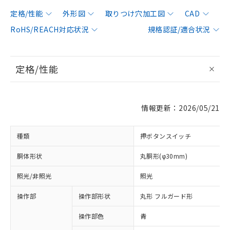
定格/性能
外形図
取りつけ穴加工図
CAD
RoHS/REACH対応状況
規格認証/適合状況
定格/性能
情報更新：2026/05/21
種類
押ボタンスイッチ
胴体形状
丸胴形(φ30mm)
照光/非照光
照光
操作部
操作部形状
丸形 フルガード形
操作部色
青