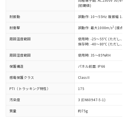
同極端子間: AC2500V 50/60
為替および外国貿易法に定める商品
在庫状況および標準価格照会結果は、
い合わせください。
(初期値)
（以下｢規制貨物等」という）を輸出
記載している更新日時点での社内デー
*EU RoHS指令（10物質）：
または国外への提供する場合は、日本
記
タに基づき作成されるものであり、閲
説明
鉛(Pb) 1000ppm以下、 水銀(Hg) 1000ppm以下、 カド
耐振動
誤動作: 10～55Hz 複振幅 1.
*中国RoHS10物質の基準値 (GB/T26572)：
国政府の輸出許可(または役務取引許
号
覧された時点での実際の在庫および標
ミウム(Cd) 100ppm以下、
Pb(鉛) :1000ppm、 Hg(水銀) : 1000ppm、 Cd(カドミウ
可)を取得するなどの必要な手続きを
六価クロム(Cr(Ⅵ)) 1000ppm以下、ポリ臭化ビフェニル
ム) : 100ppm、
準価格とは異なる場合があることをご
2
耐衝撃
誤動作: 最大1000m/s
(接点開
類(PBB) 1000ppm以下、ポリ臭化ジフェニルエーテル類
Cr(Ⅵ)(六価クロム) : 1000ppm、 PBBs(ポリ臭化ビフェ
とります。
了承ください。
(PBDE) 1000ppm以下、フタル酸ビス(2-エチルヘキシ
○
一定数以上の在庫あり
ニル類) : 1000ppm、 PBDEs(ポリ臭化ジフェニルエーテ
当社は規制貨物を破棄する場合は、完
ル) (DEHP)(別名：DOP) 1000ppm以下、フタル酸ブチ
正式な納期状況および標準価格はお客
ル類) : 1000ppm、
周囲温度範囲
使用時: -25～55℃ (ただし
ルベンジル（BBP） 1000ppm以下、フタル酸ジブチル
全に破砕するなど、違法に輸出されな
DBP(フタル酸ジブチル) : 1000ppm、 DIBP(フタル酸ジ
保存時: -40～80℃ (ただし
様のお取引先、またはお客様担当のオ
（DBP） 1000ppm以下、フタル酸ジイソブチル
イソブチル) : 1000ppm、 BBP(フタル酸ブチルベンジ
△
一定数には満たないが在庫あり
いよう必要な手段を講じます。
ムロン制御機器販売店・当社販売員に
(DIBP) 1000ppm以下
ル) : 1000ppm、
当社は貴社製品を、核兵器、ミサイ
但し、RoHS指令で産業用監視および制御機器に対する
周囲湿度範囲
使用時: 35～85%RH
DEHP(フタル酸ビス(2-エチルヘキシル)) : 1000ppm
ご相談ください。
適用除外項目は除く。
ル、化学兵器、生物兵器またはその他
－
在庫なし(最新の在庫状況につ
オムロン制御機器販売店や当社販売拠
フタル酸エステル類の４物質については閾値を超える意
保護構造
パネル前面: IP66
武器並びにこれらの製造装置等に一切
いては、お客様のお取引先、ま
図的な使用がないことを確認しています。
点は「
販売ネットワーク
」をご確認
※2 環境保護使用期限
使用いたしません。
たはお客様担当のオムロン制御
ください。
感電保護クラス
Class II
当社は、貴社製品を第三者に販売する
機器販売店・当社販売員にご確
在庫状況および標準価格結果を当社の
※2 対応予定月
「ｅ」：有害物質（10物質）のすべてが基
場合は、上記1、2および3の内容を当
認ください)
事前の承諾なく第三者に漏洩または開
PTI（トラッキング特性）
175
準値以下であることを示します。
該第三者に通知します。また当社は、
示しないようお願いします。
部品在庫の切り替え状況などにより、予定
「10」：通常の使用状況下において有害物
販売先および販売に係わる関係者が違
マイパーツ機能（部品リスト作成サー
空
受注生産機種、また在庫状況の
汚染度
3 (EN60947-5-1)
月が前後することがあります。
質が外部に漏えいし、環境に深刻な影響を
法に輸出するおそれがある場合は、取
ビス）をご利用いただくには、I-Web
白
情報を公開していない機種
及ぼさない年数を意味します。
り引きをいたしません。
メンバーズにご登録されている必要が
質量
約75g
「－」：未確認です。当社販売部門へお問
あります。
い合わせください。
お客様が当ウェブサイト上で当社にご
※3 非含有証明書ダウンロード