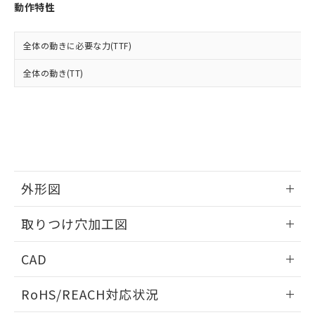
登録された部品リストについて、当社
動作特性
および当社の共同利用者が、当社の製
下記の非含有証明書をダウンロードするこ
品・サービスに関するお客様との取
とができます。
合意する
キャンセル
引・商談に必要な範囲で利用すること
全体の動きに必要な力(TTF)
をご了承ください。
EU RoHS指令（10物質）の非含有証明書
全体の動き(TT)
※当社の共同利用者とは、
"個人情報
51物質の非含有証明書（当社基準）
の共同利用に関して"
の「1.共同利
※本証明書は発行日時点で非含有を証明す
用者の範囲」に記載されている法人を
るもので、過去に遡って非含有を証明する
指します。
ものではありません。
また、RoHS指令のフタル酸エステル類４
物質の対応では、対応完了までの期間は出
荷製品に未対応品が混在することから備考
外形図
欄に対応日を記載しておりました。
既に当社にて対応品への在庫切替を完了
情報更新：2026/05/21
していることから、特段のことがない限
取りつけ穴加工図
り、2022年1月12日より割愛しておりま
す。
情報更新：2026/05/21
CAD
ログイン/会員登録いただくと、CADデータをダウンロー
RoHS/REACH対応状況
ドすることができます。