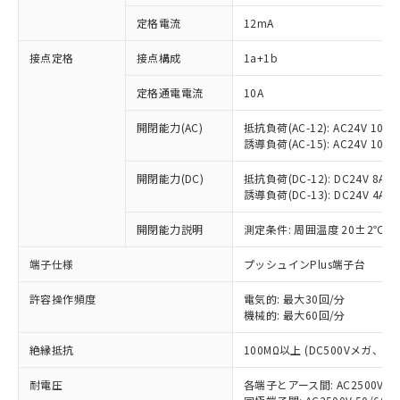
定格電流
12mA
接点定格
接点構成
1a+1b
※1 対応状況
定格通電電流
10A
対応済み：EU RoHS指令（10物質）の
非含有に対応した製品が提供可能な商品で
開閉能力(AC)
抵抗負荷(AC-12): AC24V 10A/A
す。
誘導負荷(AC-15): AC24V 10A/AC
対応予定：EU RoHS指令（10物質）の非含
ご利用条件
有に対応した製品に切り替える予定のある
開閉能力(DC)
抵抗負荷(DC-12): DC24V 8A/DC
商品です。
誘導負荷(DC-13): DC24V 4A/DC
対応予定なし：EU RoHS指令（10物質）の
以下の条件をお読みいただき、同意のうえ
開閉能力説明
測定条件: 周囲温度 20±2℃、
非含有に非対応の商品で、対応品を出す予
ご利用ください。
定はありません。
端子仕様
プッシュインPlus端子台
調査・確認中：EU RoHS指令（10物質）の
本サービスは、当社制御機器事業取扱
※1 中国RoHS○×表
非含有の対応状況を調査中または確認中の
商品の当社在庫状況および標準価格
許容操作頻度
電気的: 最大30回/分
商品です。
(税抜)を提供させていただくもので
機械的: 最大60回/分
「○」：最大均質材料含有率が中国RoHSの
非該当品：ライセンス料など無形物で、有
す。
基準値以下であることを示します。
害物質有無と関係のない商品です。
絶縁抵抗
100MΩ以上 (DC500Vメガ、
当社制御機器事業取扱商品の中には、
「×」：最大均質材料含有率が中国RoHSの
仕入先様の事情により、非含有部品として
本サービスの対象外となる商品もある
基準値を超えていることを示します。
いたものが、含有品と判明した場合などや
当社は、これら貴社製品のうち、外国
耐電圧
各端子とアース間: AC2500V 50/
ことをご了承ください。
「－」：未確認です。当社販売部門へお問
むを得ず変更することがあります。