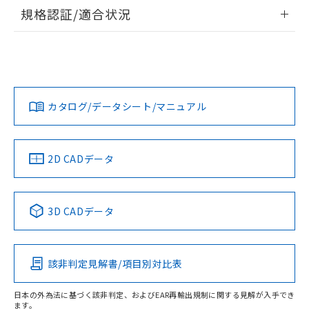
情報更新：2026/7/29
規格認証/適合状況
ログイン/会員登録
EU RoHS
注意事項・凡例
A30NL-MGA-TAA-P102-ADについての規格認証/適合状況に
ついては、「カスタマーサポートセンタ お客様相談室」また
は貴社担当オムロン営業員または販売店にお問い合わせくだ
対応状況
対応予定月
※1
※2
さい。
ダウンロードデータをご利用いただく前に、以下を必ずお読
みください。
カタログ/データシート/マニュアル
対応済み
ソフトウェアの使用条件
お問い合わせ
中国 RoHS
注意事項・凡例
2D CADデータ
中国 RoHS表
※1 ※2
3D CADデータ
Pb
Hg
Cd
Cr(VI)
該非判定見解書/項目別対比表
O
O
O
O
日本の外為法に基づく該非判定、およびEAR再輸出規制に関する見解が入手でき
ます。