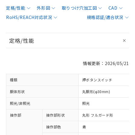
定格/性能
外形図
取りつけ穴加工図
CAD
RoHS/REACH対応状況
規格認証/適合状況
定格/性能
情報更新：2026/05/21
種類
押ボタンスイッチ
胴体形状
丸胴形(φ30mm)
照光/非照光
照光
操作部
操作部形状
丸形 フルガード形
操作部色
青