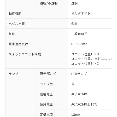
透明/不透明
透明
動作機能
オルタネイト
ベゼル材質
金属
負荷
一般負荷用
最小適用負荷
DC5V 6mA
スイッチユニット構成
ユニット位置1: NO
ユニット位置2: 点灯ユニット
ユニット位置3: NC
ランプ
照光部方式
LEDランプ
ランプ色
青
定格電圧
AC/DC24V
使用電圧
AC/DC24V±10%
定格電流
12mA