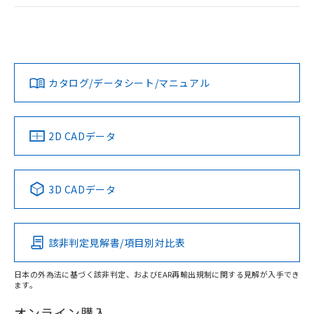
ログイン/会員登録
EU RoHS
注意事項・凡例
A30NL-MGA-TAA-P102-ACについての規格認証/適合状況に
ついては、「カスタマーサポートセンタ お客様相談室」また
は貴社担当オムロン営業員または販売店にお問い合わせくだ
対応状況
対応予定月
※1
※2
さい。
ダウンロードデータをご利用いただく前に、以下を必ずお読
みください。
カタログ/データシート/マニュアル
対応済み
ソフトウェアの使用条件
お問い合わせ
中国 RoHS
注意事項・凡例
2D CADデータ
中国 RoHS表
※1 ※2
3D CADデータ
Pb
Hg
Cd
Cr(VI)
該非判定見解書/項目別対比表
X
O
O
O
日本の外為法に基づく該非判定、およびEAR再輸出規制に関する見解が入手でき
ます。
"対応済み"や非含有の記載がされた商品であっても、流通
在庫等で未対応品が混在する可能性があります。
オンライン購入