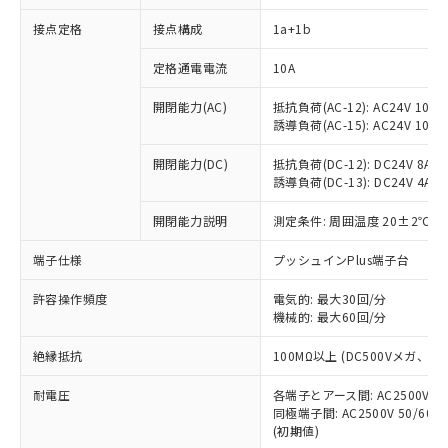
接点定格
接点構成
1a+1b
※1 対応状況
定格通電電流
10A
対応済み：EU RoHS指令（10物質）の
開閉能力(AC)
抵抗負荷(AC-12): AC24V 10A/A
非含有に対応した製品が提供可能な商品で
誘導負荷(AC-15): AC24V 10A/AC
す。
対応予定：EU RoHS指令（10物質）の非含
開閉能力(DC)
抵抗負荷(DC-12): DC24V 8A/DC
ご利用条件
有に対応した製品に切り替える予定のある
誘導負荷(DC-13): DC24V 4A/DC
商品です。
対応予定なし：EU RoHS指令（10物質）の
開閉能力説明
測定条件: 周囲温度 20±2℃、
以下の条件をお読みいただき、同意のうえ
非含有に非対応の商品で、対応品を出す予
ご利用ください。
端子仕様
プッシュインPlus端子台
定はありません。
調査・確認中：EU RoHS指令（10物質）の
本サービスは、当社制御機器事業取扱
※1 中国RoHS○×表
許容操作頻度
電気的: 最大30回/分
非含有の対応状況を調査中または確認中の
商品の当社在庫状況および標準価格
機械的: 最大60回/分
商品です。
(税抜)を提供させていただくもので
「○」：最大均質材料含有率が中国RoHSの
非該当品：ライセンス料など無形物で、有
す。
絶縁抵抗
100MΩ以上 (DC500Vメガ、
基準値以下であることを示します。
害物質有無と関係のない商品です。
当社制御機器事業取扱商品の中には、
「×」：最大均質材料含有率が中国RoHSの
仕入先様の事情により、非含有部品として
耐電圧
各端子とアース間: AC2500V 50/
本サービスの対象外となる商品もある
基準値を超えていることを示します。
いたものが、含有品と判明した場合などや
当社は、これら貴社製品のうち、外国
同極端子間: AC2500V 50/60
ことをご了承ください。
「－」：未確認です。当社販売部門へお問
むを得ず変更することがあります。
(初期値)
為替および外国貿易法に定める商品
在庫状況および標準価格照会結果は、
い合わせください。