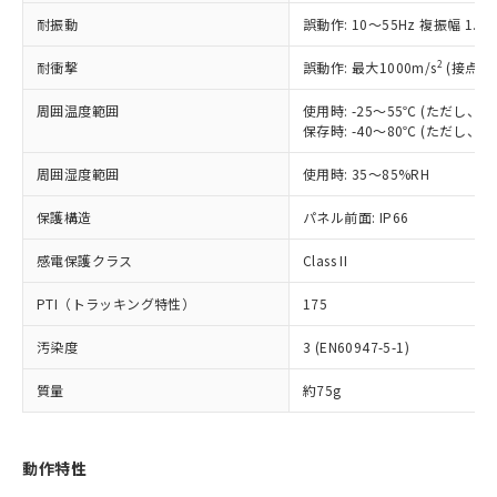
（以下｢規制貨物等」という）を輸出
記載している更新日時点での社内デー
耐振動
誤動作: 10～55Hz 複振幅 1.
*EU RoHS指令（10物質）：
または国外への提供する場合は、日本
記
タに基づき作成されるものであり、閲
説明
鉛(Pb) 1000ppm以下、 水銀(Hg) 1000ppm以下、 カド
*中国RoHS10物質の基準値 (GB/T26572)：
国政府の輸出許可(または役務取引許
号
覧された時点での実際の在庫および標
ミウム(Cd) 100ppm以下、
Pb(鉛) :1000ppm、 Hg(水銀) : 1000ppm、 Cd(カドミウ
2
耐衝撃
誤動作: 最大1000m/s
(接点開
可)を取得するなどの必要な手続きを
六価クロム(Cr(Ⅵ)) 1000ppm以下、ポリ臭化ビフェニル
ム) : 100ppm、
準価格とは異なる場合があることをご
類(PBB) 1000ppm以下、ポリ臭化ジフェニルエーテル類
Cr(Ⅵ)(六価クロム) : 1000ppm、 PBBs(ポリ臭化ビフェ
とります。
了承ください。
(PBDE) 1000ppm以下、フタル酸ビス(2-エチルヘキシ
周囲温度範囲
使用時: -25～55℃ (ただし
○
一定数以上の在庫あり
ニル類) : 1000ppm、 PBDEs(ポリ臭化ジフェニルエーテ
当社は規制貨物を破棄する場合は、完
ル) (DEHP)(別名：DOP) 1000ppm以下、フタル酸ブチ
正式な納期状況および標準価格はお客
ル類) : 1000ppm、
保存時: -40～80℃ (ただし
ルベンジル（BBP） 1000ppm以下、フタル酸ジブチル
全に破砕するなど、違法に輸出されな
DBP(フタル酸ジブチル) : 1000ppm、 DIBP(フタル酸ジ
様のお取引先、またはお客様担当のオ
（DBP） 1000ppm以下、フタル酸ジイソブチル
イソブチル) : 1000ppm、 BBP(フタル酸ブチルベンジ
△
一定数には満たないが在庫あり
いよう必要な手段を講じます。
周囲湿度範囲
使用時: 35～85%RH
ムロン制御機器販売店・当社販売員に
(DIBP) 1000ppm以下
ル) : 1000ppm、
当社は貴社製品を、核兵器、ミサイ
但し、RoHS指令で産業用監視および制御機器に対する
DEHP(フタル酸ビス(2-エチルヘキシル)) : 1000ppm
ご相談ください。
適用除外項目は除く。
ル、化学兵器、生物兵器またはその他
保護構造
パネル前面: IP66
－
在庫なし(最新の在庫状況につ
オムロン制御機器販売店や当社販売拠
フタル酸エステル類の４物質については閾値を超える意
武器並びにこれらの製造装置等に一切
いては、お客様のお取引先、ま
図的な使用がないことを確認しています。
点は「
販売ネットワーク
」をご確認
※2 環境保護使用期限
感電保護クラス
Class II
使用いたしません。
たはお客様担当のオムロン制御
ください。
当社は、貴社製品を第三者に販売する
機器販売店・当社販売員にご確
在庫状況および標準価格結果を当社の
PTI（トラッキング特性）
175
※2 対応予定月
「ｅ」：有害物質（10物質）のすべてが基
場合は、上記1、2および3の内容を当
認ください)
事前の承諾なく第三者に漏洩または開
準値以下であることを示します。
該第三者に通知します。また当社は、
示しないようお願いします。
汚染度
3 (EN60947-5-1)
部品在庫の切り替え状況などにより、予定
「10」：通常の使用状況下において有害物
販売先および販売に係わる関係者が違
マイパーツ機能（部品リスト作成サー
空
受注生産機種、また在庫状況の
月が前後することがあります。
質が外部に漏えいし、環境に深刻な影響を
法に輸出するおそれがある場合は、取
ビス）をご利用いただくには、I-Web
白
情報を公開していない機種
質量
約75g
及ぼさない年数を意味します。
り引きをいたしません。
メンバーズにご登録されている必要が
「－」：未確認です。当社販売部門へお問
あります。
い合わせください。
お客様が当ウェブサイト上で当社にご
動作特性
※3 非含有証明書ダウンロード
登録された部品リストについて、当社