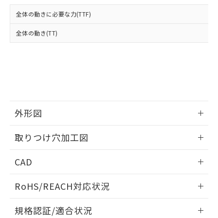
および当社の共同利用者が、当社の製
下記の非含有証明書をダウンロードするこ
品・サービスに関するお客様との取
全体の動きに必要な力(TTF)
とができます。
合意する
キャンセル
引・商談に必要な範囲で利用すること
をご了承ください。
全体の動き(TT)
EU RoHS指令（10物質）の非含有証明書
※当社の共同利用者とは、
"個人情報
51物質の非含有証明書（当社基準）
の共同利用に関して"
の「1.共同利
※本証明書は発行日時点で非含有を証明す
用者の範囲」に記載されている法人を
るもので、過去に遡って非含有を証明する
指します。
ものではありません。
また、RoHS指令のフタル酸エステル類４
物質の対応では、対応完了までの期間は出
荷製品に未対応品が混在することから備考
外形図
欄に対応日を記載しておりました。
情報更新：2026/05/21
既に当社にて対応品への在庫切替を完了
取りつけ穴加工図
していることから、特段のことがない限
り、2022年1月12日より割愛しておりま
情報更新：2026/05/21
CAD
す。
ログイン/会員登録いただくと、CADデータをダウンロー
RoHS/REACH対応状況
ドすることができます。
情報更新：2026/7/29
規格認証/適合状況