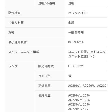
透明/不透明
透明
動作機能
オルタネイト
ベゼル材質
金属
負荷
一般負荷用
最小適用負荷
DC5V 6mA
スイッチユニット構成
ユニット位置2: 点灯ユニット
ユニット位置3: NC
ランプ
照光部方式
LEDランプ
ランプ色
青
定格電圧
AC200V、AC220V、AC230V、
使用電圧
AC200V±10%
AC220V±10%
※1 対応状況
AC230V±10%
AC220～250V