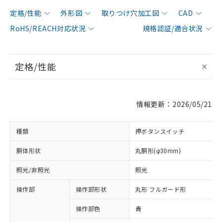
定格/性能
外形図
取りつけ穴加工図
CAD
RoHS/REACH対応状況
規格認証/適合状況
定格/性能
情報更新：2026/05/21
種類
押ボタンスイッチ
胴体形状
丸胴形(φ30mm)
照光/非照光
照光
操作部
操作部形状
丸形 フルガード形
操作部色
青