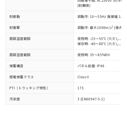
類(PBB) 1000ppm以下、ポリ臭化ジフェニルエーテル類
同極端子間: AC2500V 50/60
Cr(Ⅵ)(六価クロム) : 1000ppm、 PBBs(ポリ臭化ビフェ
とります。
了承ください。
(PBDE) 1000ppm以下、フタル酸ビス(2-エチルヘキシ
○
一定数以上の在庫あり
ニル類) : 1000ppm、 PBDEs(ポリ臭化ジフェニルエーテ
(初期値)
当社は規制貨物を破棄する場合は、完
ル) (DEHP)(別名：DOP) 1000ppm以下、フタル酸ブチ
正式な納期状況および標準価格はお客
ル類) : 1000ppm、
ルベンジル（BBP） 1000ppm以下、フタル酸ジブチル
全に破砕するなど、違法に輸出されな
DBP(フタル酸ジブチル) : 1000ppm、 DIBP(フタル酸ジ
様のお取引先、またはお客様担当のオ
耐振動
誤動作: 10～55Hz 複振幅 1.
（DBP） 1000ppm以下、フタル酸ジイソブチル
イソブチル) : 1000ppm、 BBP(フタル酸ブチルベンジ
△
一定数には満たないが在庫あり
いよう必要な手段を講じます。
ムロン制御機器販売店・当社販売員に
(DIBP) 1000ppm以下
ル) : 1000ppm、
当社は貴社製品を、核兵器、ミサイ
但し、RoHS指令で産業用監視および制御機器に対する
DEHP(フタル酸ビス(2-エチルヘキシル)) : 1000ppm
ご相談ください。
2
耐衝撃
誤動作: 最大1000m/s
(接点開
適用除外項目は除く。
ル、化学兵器、生物兵器またはその他
－
在庫なし(最新の在庫状況につ
オムロン制御機器販売店や当社販売拠
フタル酸エステル類の４物質については閾値を超える意
武器並びにこれらの製造装置等に一切
いては、お客様のお取引先、ま
周囲温度範囲
図的な使用がないことを確認しています。
使用時: -25～55℃ (ただし
点は「
販売ネットワーク
」をご確認
※2 環境保護使用期限
使用いたしません。
保存時: -40～80℃ (ただし
たはお客様担当のオムロン制御
ください。
当社は、貴社製品を第三者に販売する
機器販売店・当社販売員にご確
在庫状況および標準価格結果を当社の
※2 対応予定月
「ｅ」：有害物質（10物質）のすべてが基
周囲湿度範囲
使用時: 35～85%RH
場合は、上記1、2および3の内容を当
認ください)
事前の承諾なく第三者に漏洩または開
準値以下であることを示します。
該第三者に通知します。また当社は、
示しないようお願いします。
保護構造
パネル前面: IP66
部品在庫の切り替え状況などにより、予定
「10」：通常の使用状況下において有害物
販売先および販売に係わる関係者が違
マイパーツ機能（部品リスト作成サー
空
受注生産機種、また在庫状況の
月が前後することがあります。
質が外部に漏えいし、環境に深刻な影響を
法に輸出するおそれがある場合は、取
ビス）をご利用いただくには、I-Web
白
情報を公開していない機種
感電保護クラス
Class II
及ぼさない年数を意味します。
り引きをいたしません。
メンバーズにご登録されている必要が
「－」：未確認です。当社販売部門へお問
あります。
PTI（トラッキング特性）
175
い合わせください。
お客様が当ウェブサイト上で当社にご
※3 非含有証明書ダウンロード
登録された部品リストについて、当社
汚染度
3 (EN60947-5-1)
および当社の共同利用者が、当社の製
下記の非含有証明書をダウンロードするこ
品・サービスに関するお客様との取
とができます。
合意する
キャンセル
引・商談に必要な範囲で利用すること
をご了承ください。
EU RoHS指令（10物質）の非含有証明書