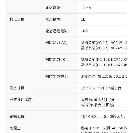
対応済み：EU RoHS指令（10物質）の
定格電流
12mA
非含有に対応した製品が提供可能な商品で
す。
接点定格
接点構成
1b
対応予定：EU RoHS指令（10物質）の非含
ご利用条件
有に対応した製品に切り替える予定のある
定格通電電流
10A
商品です。
対応予定なし：EU RoHS指令（10物質）の
開閉能力(AC)
抵抗負荷(AC-12): AC24V 10A/A
以下の条件をお読みいただき、同意のうえ
非含有に非対応の商品で、対応品を出す予
誘導負荷(AC-15): AC24V 10A/AC
ご利用ください。
定はありません。
調査・確認中：EU RoHS指令（10物質）の
開閉能力(DC)
抵抗負荷(DC-12): DC24V 8A/DC
本サービスは、当社制御機器事業取扱
※1 中国RoHS○×表
誘導負荷(DC-13): DC24V 4A/DC
非含有の対応状況を調査中または確認中の
商品の当社在庫状況および標準価格
商品です。
(税抜)を提供させていただくもので
開閉能力説明
測定条件: 周囲温度 20±2℃、
「○」：最大均質材料含有率が中国RoHSの
非該当品：ライセンス料など無形物で、有
す。
基準値以下であることを示します。
害物質有無と関係のない商品です。
当社制御機器事業取扱商品の中には、
端子仕様
プッシュインPlus端子台
「×」：最大均質材料含有率が中国RoHSの
仕入先様の事情により、非含有部品として
本サービスの対象外となる商品もある
基準値を超えていることを示します。
いたものが、含有品と判明した場合などや
当社は、これら貴社製品のうち、外国
ことをご了承ください。
許容操作頻度
電気的: 最大30回/分
「－」：未確認です。当社販売部門へお問
むを得ず変更することがあります。
為替および外国貿易法に定める商品
機械的: 最大60回/分
在庫状況および標準価格照会結果は、
い合わせください。
（以下｢規制貨物等」という）を輸出
記載している更新日時点での社内デー
*EU RoHS指令（10物質）：
または国外への提供する場合は、日本
絶縁抵抗
100MΩ以上 (DC500Vメガ、
記
タに基づき作成されるものであり、閲
説明
鉛(Pb) 1000ppm以下、 水銀(Hg) 1000ppm以下、 カド
*中国RoHS10物質の基準値 (GB/T26572)：
国政府の輸出許可(または役務取引許
号
覧された時点での実際の在庫および標
ミウム(Cd) 100ppm以下、
Pb(鉛) :1000ppm、 Hg(水銀) : 1000ppm、 Cd(カドミウ
耐電圧
各端子とアース間: AC2500V 50/
可)を取得するなどの必要な手続きを
六価クロム(Cr(Ⅵ)) 1000ppm以下、ポリ臭化ビフェニル
ム) : 100ppm、
準価格とは異なる場合があることをご