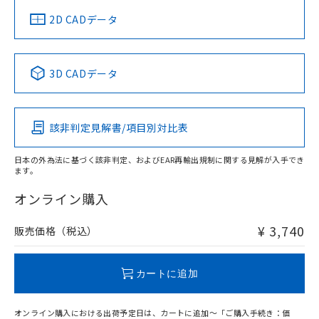
中国 RoHS
注意事項・凡例
2D CADデータ
中国 RoHS表
※1 ※2
3D CADデータ
Pb
Hg
Cd
Cr(VI)
該非判定見解書/項目別対比表
O
O
O
O
日本の外為法に基づく該非判定、およびEAR再輸出規制に関する見解が入手でき
ます。
"対応済み"や非含有の記載がされた商品であっても、流通
在庫等で未対応品が混在する可能性があります。
オンライン購入
非含有品が必要な際は、弊社営業部門もしくは販売店へお
問い合わせください。
¥ 3,740
販売価格（税込）
この製品のRoHS/REACH対応状況ページへ
カートに追加
オンライン購入における出荷予定日は、カートに追加～「ご購入手続き：価