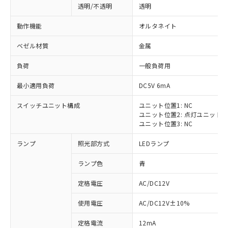
透明/不透明
透明
動作機能
オルタネイト
ベゼル材質
金属
負荷
一般負荷用
最小適用負荷
DC5V 6mA
スイッチユニット構成
ユニット位置1: NC
ユニット位置2: 点灯ユニット
ユニット位置3: NC
ランプ
照光部方式
LEDランプ
ランプ色
青
定格電圧
AC/DC12V
※1 対応状況
使用電圧
AC/DC12V±10%
定格電流
12mA
対応済み：EU RoHS指令（10物質）の