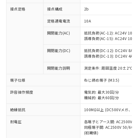
非含有に対応した製品が提供可能な商品で
接点定格
接点構成
2b
す。
対応予定：EU RoHS指令（10物質）の非含
ご利用条件
定格通電電流
10A
有に対応した製品に切り替える予定のある
商品です。
開閉能力(AC)
抵抗負荷(AC-12): AC24V 10A/A
対応予定なし：EU RoHS指令（10物質）の
誘導負荷(AC-15): AC24V 10A/AC
以下の条件をお読みいただき、同意のうえ
非含有に非対応の商品で、対応品を出す予
ご利用ください。
定はありません。
開閉能力(DC)
抵抗負荷(DC-12): DC24V 8A/DC
調査・確認中：EU RoHS指令（10物質）の
誘導負荷(DC-13): DC24V 4A/DC
本サービスは、当社制御機器事業取扱
※1 中国RoHS○×表
非含有の対応状況を調査中または確認中の
商品の当社在庫状況および標準価格
開閉能力説明
測定条件: 周囲温度 20±2℃、
商品です。
(税抜)を提供させていただくもので
「○」：最大均質材料含有率が中国RoHSの
非該当品：ライセンス料など無形物で、有
す。
端子仕様
ねじ締め端子 (M3.5)
基準値以下であることを示します。
害物質有無と関係のない商品です。
当社制御機器事業取扱商品の中には、
「×」：最大均質材料含有率が中国RoHSの
仕入先様の事情により、非含有部品として
本サービスの対象外となる商品もある
許容操作頻度
電気的: 最大30回/分
基準値を超えていることを示します。
いたものが、含有品と判明した場合などや
当社は、これら貴社製品のうち、外国
ことをご了承ください。
機械的: 最大60回/分
「－」：未確認です。当社販売部門へお問
むを得ず変更することがあります。
為替および外国貿易法に定める商品
在庫状況および標準価格照会結果は、
い合わせください。
（以下｢規制貨物等」という）を輸出
絶縁抵抗
100MΩ以上 (DC500Vメガ、
記載している更新日時点での社内デー
*EU RoHS指令（10物質）：
または国外への提供する場合は、日本
記
タに基づき作成されるものであり、閲
説明
鉛(Pb) 1000ppm以下、 水銀(Hg) 1000ppm以下、 カド
*中国RoHS10物質の基準値 (GB/T26572)：
国政府の輸出許可(または役務取引許
耐電圧
各端子とアース間: AC2500V 50/
号
覧された時点での実際の在庫および標
ミウム(Cd) 100ppm以下、
Pb(鉛) :1000ppm、 Hg(水銀) : 1000ppm、 Cd(カドミウ
同極端子間: AC2500V 50/60
可)を取得するなどの必要な手続きを
六価クロム(Cr(Ⅵ)) 1000ppm以下、ポリ臭化ビフェニル
ム) : 100ppm、
準価格とは異なる場合があることをご
類(PBB) 1000ppm以下、ポリ臭化ジフェニルエーテル類
(初期値)
Cr(Ⅵ)(六価クロム) : 1000ppm、 PBBs(ポリ臭化ビフェ
とります。
了承ください。
(PBDE) 1000ppm以下、フタル酸ビス(2-エチルヘキシ