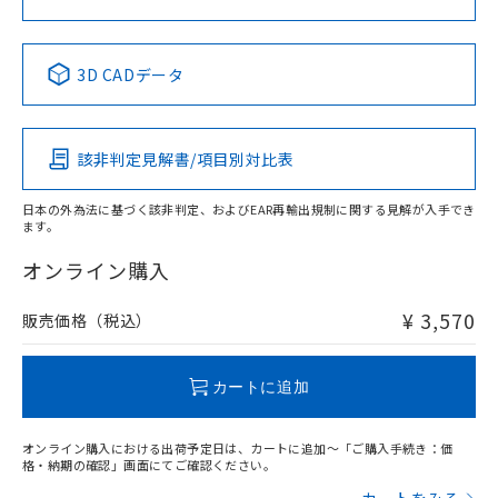
中国 RoHS表
※1 ※2
3D CADデータ
Pb
Hg
Cd
Cr(VI)
該非判定見解書/項目別対比表
X
O
O
O
日本の外為法に基づく該非判定、およびEAR再輸出規制に関する見解が入手でき
ます。
"対応済み"や非含有の記載がされた商品であっても、流通
在庫等で未対応品が混在する可能性があります。
オンライン購入
非含有品が必要な際は、弊社営業部門もしくは販売店へお
問い合わせください。
¥ 3,570
販売価格（税込）
この製品のRoHS/REACH対応状況ページへ
カートに追加
オンライン購入における出荷予定日は、カートに追加～「ご購入手続き：価
格・納期の確認」画面にてご確認ください。