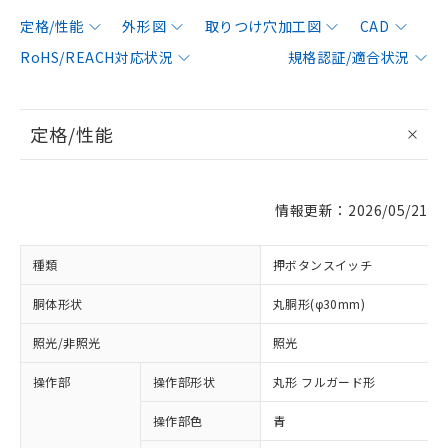
定格/性能
外形図
取りつけ穴加工図
CAD
RoHS/REACH対応状況
規格認証/適合状況
定格/性能
情報更新：2026/05/21
種類
押ボタンスイッチ
胴体形状
丸胴形(φ30mm)
照光/非照光
照光
操作部
操作部形状
丸形 フルガード形
操作部色
青