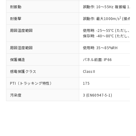
○
一定数以上の在庫あり
ニル類) : 1000ppm、 PBDEs(ポリ臭化ジフェニルエーテ
当社は規制貨物を破棄する場合は、完
ル) (DEHP)(別名：DOP) 1000ppm以下、フタル酸ブチ
正式な納期状況および標準価格はお客
ル類) : 1000ppm、
耐振動
誤動作: 10～55Hz 複振幅 1.
ルベンジル（BBP） 1000ppm以下、フタル酸ジブチル
全に破砕するなど、違法に輸出されな
DBP(フタル酸ジブチル) : 1000ppm、 DIBP(フタル酸ジ
様のお取引先、またはお客様担当のオ
（DBP） 1000ppm以下、フタル酸ジイソブチル
イソブチル) : 1000ppm、 BBP(フタル酸ブチルベンジ
△
一定数には満たないが在庫あり
いよう必要な手段を講じます。
ムロン制御機器販売店・当社販売員に
(DIBP) 1000ppm以下
2
耐衝撃
ル) : 1000ppm、
誤動作: 最大1000m/s
(接点開
当社は貴社製品を、核兵器、ミサイ
但し、RoHS指令で産業用監視および制御機器に対する
DEHP(フタル酸ビス(2-エチルヘキシル)) : 1000ppm
ご相談ください。
適用除外項目は除く。
ル、化学兵器、生物兵器またはその他
－
在庫なし(最新の在庫状況につ
オムロン制御機器販売店や当社販売拠
周囲温度範囲
使用時: -25～55℃ (ただし
フタル酸エステル類の４物質については閾値を超える意
武器並びにこれらの製造装置等に一切
いては、お客様のお取引先、ま
図的な使用がないことを確認しています。
保存時: -40～80℃ (ただし
点は「
販売ネットワーク
」をご確認
※2 環境保護使用期限
使用いたしません。
たはお客様担当のオムロン制御
ください。
当社は、貴社製品を第三者に販売する
周囲湿度範囲
使用時: 35～85%RH
機器販売店・当社販売員にご確
在庫状況および標準価格結果を当社の
※2 対応予定月
「ｅ」：有害物質（10物質）のすべてが基
場合は、上記1、2および3の内容を当
認ください)
事前の承諾なく第三者に漏洩または開
準値以下であることを示します。
保護構造
パネル前面: IP66
該第三者に通知します。また当社は、
示しないようお願いします。
部品在庫の切り替え状況などにより、予定
「10」：通常の使用状況下において有害物
販売先および販売に係わる関係者が違
マイパーツ機能（部品リスト作成サー
空
受注生産機種、また在庫状況の
感電保護クラス
Class II
月が前後することがあります。
質が外部に漏えいし、環境に深刻な影響を
法に輸出するおそれがある場合は、取
ビス）をご利用いただくには、I-Web
白
情報を公開していない機種
及ぼさない年数を意味します。
り引きをいたしません。
メンバーズにご登録されている必要が
PTI（トラッキング特性）
175
「－」：未確認です。当社販売部門へお問
あります。
い合わせください。
お客様が当ウェブサイト上で当社にご
汚染度
3 (EN60947-5-1)
※3 非含有証明書ダウンロード
登録された部品リストについて、当社
および当社の共同利用者が、当社の製
下記の非含有証明書をダウンロードするこ
品・サービスに関するお客様との取
とができます。
合意する
キャンセル
引・商談に必要な範囲で利用すること
をご了承ください。
EU RoHS指令（10物質）の非含有証明書
※当社の共同利用者とは、
"個人情報