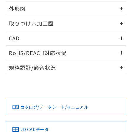
51物質の非含有証明書（当社基準）
の共同利用に関して"
の「1.共同利
※本証明書は発行日時点で非含有を証明す
外形図
用者の範囲」に記載されている法人を
るもので、過去に遡って非含有を証明する
指します。
ものではありません。
情報更新：2026/05/21
取りつけ穴加工図
また、RoHS指令のフタル酸エステル類４
物質の対応では、対応完了までの期間は出
情報更新：2026/05/21
CAD
荷製品に未対応品が混在することから備考
欄に対応日を記載しておりました。
ログイン/会員登録いただくと、CADデータをダウンロー
既に当社にて対応品への在庫切替を完了
RoHS/REACH対応状況
ドすることができます。
していることから、特段のことがない限
り、2022年1月12日より割愛しておりま
情報更新：2026/7/29
規格認証/適合状況
す。
ログイン/会員登録
EU RoHS
注意事項・凡例
A30NL-MGA-TAA-G202-ABについての規格認証/適合状況に
ついては、「カスタマーサポートセンタ お客様相談室」また
は貴社担当オムロン営業員または販売店にお問い合わせくだ
対応状況
対応予定月
※1
※2
さい。
ダウンロードデータをご利用いただく前に、以下を必ずお読
みください。
カタログ/データシート/マニュアル
対応済み
ソフトウェアの使用条件
お問い合わせ
中国 RoHS
注意事項・凡例
2D CADデータ