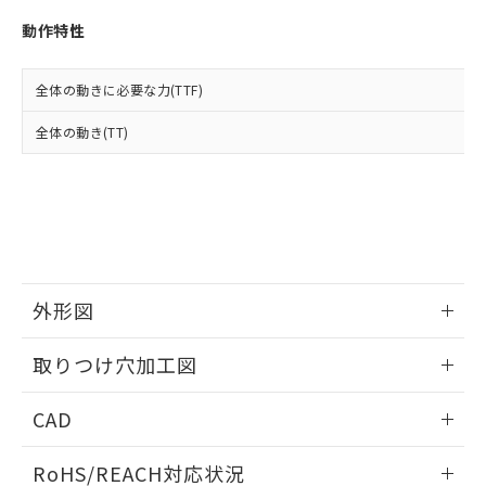
※3 非含有証明書ダウンロード
登録された部品リストについて、当社
動作特性
および当社の共同利用者が、当社の製
下記の非含有証明書をダウンロードするこ
品・サービスに関するお客様との取
とができます。
合意する
キャンセル
引・商談に必要な範囲で利用すること
全体の動きに必要な力(TTF)
をご了承ください。
EU RoHS指令（10物質）の非含有証明書
※当社の共同利用者とは、
"個人情報
全体の動き(TT)
51物質の非含有証明書（当社基準）
の共同利用に関して"
の「1.共同利
※本証明書は発行日時点で非含有を証明す
用者の範囲」に記載されている法人を
るもので、過去に遡って非含有を証明する
指します。
ものではありません。
また、RoHS指令のフタル酸エステル類４
物質の対応では、対応完了までの期間は出
荷製品に未対応品が混在することから備考
欄に対応日を記載しておりました。
外形図
既に当社にて対応品への在庫切替を完了
していることから、特段のことがない限
情報更新：2026/05/21
取りつけ穴加工図
り、2022年1月12日より割愛しておりま
す。
情報更新：2026/05/21
CAD
ログイン/会員登録いただくと、CADデータをダウンロー
RoHS/REACH対応状況
ドすることができます。