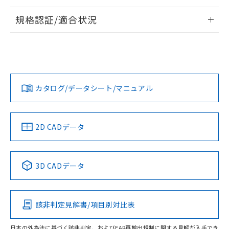
情報更新：2026/7/29
規格認証/適合状況
ログイン/会員登録
EU RoHS
注意事項・凡例
A30NL-MGA-TAA-G102-AEについての規格認証/適合状況に
ついては、「カスタマーサポートセンタ お客様相談室」また
は貴社担当オムロン営業員または販売店にお問い合わせくだ
対応状況
対応予定月
※1
※2
さい。
ダウンロードデータをご利用いただく前に、以下を必ずお読
みください。
カタログ/データシート/マニュアル
対応済み
ソフトウェアの使用条件
お問い合わせ
中国 RoHS
注意事項・凡例
2D CADデータ
中国 RoHS表
※1 ※2
3D CADデータ
Pb
Hg
Cd
Cr(VI)
該非判定見解書/項目別対比表
O
O
O
O
日本の外為法に基づく該非判定、およびEAR再輸出規制に関する見解が入手でき