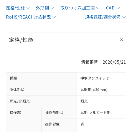
定格/性能
外形図
取りつけ穴加工図
CAD
RoHS/REACH対応状況
規格認証/適合状況
定格/性能
情報更新：2026/05/21
種類
押ボタンスイッチ
胴体形状
丸胴形(φ30mm)
照光/非照光
照光
操作部
操作部形状
丸形 フルガード形
操作部色
青