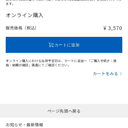
ます。
"対応済み"や非含有の記載がされた商品であっても、流通
在庫等で未対応品が混在する可能性があります。
オンライン購入
非含有品が必要な際は、弊社営業部門もしくは販売店へお
問い合わせください。
¥ 3,570
販売価格（税込）
この製品のRoHS/REACH対応状況ページへ
カートに追加
オンライン購入における出荷予定日は、カートに追加～「ご購入手続き：価
格・納期の確認」画面にてご確認ください。
カートをみる
ページ先頭へ戻る
お知らせ・最新情報