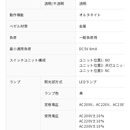
透明/不透明
透明
動作機能
オルタネイト
ベゼル材質
金属
負荷
一般負荷用
最小適用負荷
DC5V 6mA
スイッチユニット構成
ユニット位置1: NO
ユニット位置2: 点灯ユニット
ユニット位置3: NC
ランプ
照光部方式
LEDランプ
ランプ色
青
定格電圧
AC200V、AC220V、AC230V、
使用電圧
AC200V±10%
AC220V±10%
AC230V±10%