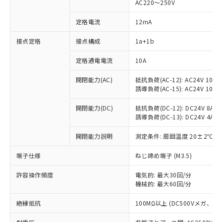
AC220～250V
定格電流
12mA
※1 対応状況
接点定格
接点構成
1a+1b
対応済み：EU RoHS指令（10物質）の
定格通電電流
10A
非含有に対応した製品が提供可能な商品で
開閉能力(AC)
抵抗負荷(AC-12): AC24V 10A/A
す。
誘導負荷(AC-15): AC24V 10A/AC
対応予定：EU RoHS指令（10物質）の非含
ご利用条件
有に対応した製品に切り替える予定のある
開閉能力(DC)
抵抗負荷(DC-12): DC24V 8A/DC
商品です。
誘導負荷(DC-13): DC24V 4A/DC
対応予定なし：EU RoHS指令（10物質）の
以下の条件をお読みいただき、同意のうえ
非含有に非対応の商品で、対応品を出す予
開閉能力説明
測定条件: 周囲温度 20±2℃、
ご利用ください。
定はありません。
調査・確認中：EU RoHS指令（10物質）の
端子仕様
ねじ締め端子 (M3.5)
本サービスは、当社制御機器事業取扱
※1 中国RoHS○×表
非含有の対応状況を調査中または確認中の
商品の当社在庫状況および標準価格
商品です。
許容操作頻度
電気的: 最大30回/分
(税抜)を提供させていただくもので
「○」：最大均質材料含有率が中国RoHSの
機械的: 最大60回/分
非該当品：ライセンス料など無形物で、有
す。
基準値以下であることを示します。
害物質有無と関係のない商品です。
当社制御機器事業取扱商品の中には、
絶縁抵抗
100MΩ以上 (DC500Vメガ、
「×」：最大均質材料含有率が中国RoHSの
仕入先様の事情により、非含有部品として
本サービスの対象外となる商品もある
基準値を超えていることを示します。
いたものが、含有品と判明した場合などや
当社は、これら貴社製品のうち、外国
ことをご了承ください。