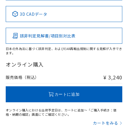
中国 RoHS表
※1 ※2
3D CADデータ
Pb
Hg
Cd
Cr(VI)
該非判定見解書/項目別対比表
X
O
O
O
日本の外為法に基づく該非判定、およびEAR再輸出規制に関する見解が入手でき
ます。
"対応済み"や非含有の記載がされた商品であっても、流通
在庫等で未対応品が混在する可能性があります。
オンライン購入
非含有品が必要な際は、弊社営業部門もしくは販売店へお
問い合わせください。
¥ 3,240
販売価格（税込）
この製品のRoHS/REACH対応状況ページへ
カートに追加
オンライン購入における出荷予定日は、カートに追加～「ご購入手続き：価
格・納期の確認」画面にてご確認ください。
カートをみる