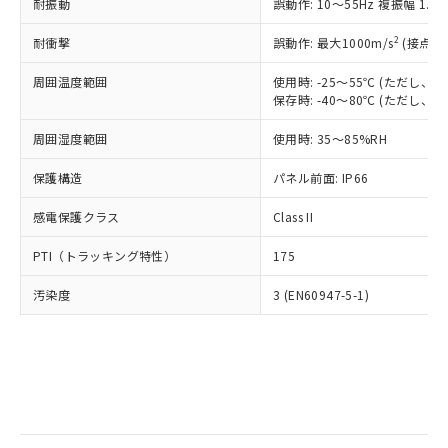
当社は規制貨物を破棄する場合は、完
耐振動
ル) (DEHP)(別名：DOP) 1000ppm以下、フタル酸ブチ
誤動作: 10～55Hz 複振幅 1.
正式な納期状況および標準価格はお客
ル類) : 1000ppm、
ルベンジル（BBP） 1000ppm以下、フタル酸ジブチル
全に破砕するなど、違法に輸出されな
DBP(フタル酸ジブチル) : 1000ppm、 DIBP(フタル酸ジ
様のお取引先、またはお客様担当のオ
（DBP） 1000ppm以下、フタル酸ジイソブチル
イソブチル) : 1000ppm、 BBP(フタル酸ブチルベンジ
△
一定数には満たないが在庫あり
いよう必要な手段を講じます。
2
耐衝撃
誤動作: 最大1000m/s
(接点開
ムロン制御機器販売店・当社販売員に
(DIBP) 1000ppm以下
ル) : 1000ppm、
当社は貴社製品を、核兵器、ミサイ
但し、RoHS指令で産業用監視および制御機器に対する
DEHP(フタル酸ビス(2-エチルヘキシル)) : 1000ppm
ご相談ください。
適用除外項目は除く。
周囲温度範囲
使用時: -25～55℃ (ただし
ル、化学兵器、生物兵器またはその他
－
在庫なし(最新の在庫状況につ
オムロン制御機器販売店や当社販売拠
フタル酸エステル類の４物質については閾値を超える意
保存時: -40～80℃ (ただし
武器並びにこれらの製造装置等に一切
いては、お客様のお取引先、ま
図的な使用がないことを確認しています。
点は「
販売ネットワーク
」をご確認
※2 環境保護使用期限
使用いたしません。
たはお客様担当のオムロン制御
ください。
周囲湿度範囲
使用時: 35～85%RH
当社は、貴社製品を第三者に販売する
機器販売店・当社販売員にご確
在庫状況および標準価格結果を当社の
※2 対応予定月
「ｅ」：有害物質（10物質）のすべてが基
場合は、上記1、2および3の内容を当
認ください)
事前の承諾なく第三者に漏洩または開
保護構造
パネル前面: IP66
準値以下であることを示します。
該第三者に通知します。また当社は、
示しないようお願いします。
部品在庫の切り替え状況などにより、予定
「10」：通常の使用状況下において有害物
販売先および販売に係わる関係者が違
マイパーツ機能（部品リスト作成サー
感電保護クラス
Class II
空
受注生産機種、また在庫状況の
月が前後することがあります。
質が外部に漏えいし、環境に深刻な影響を
法に輸出するおそれがある場合は、取
ビス）をご利用いただくには、I-Web
白
情報を公開していない機種
及ぼさない年数を意味します。
り引きをいたしません。
PTI（トラッキング特性）
175
メンバーズにご登録されている必要が
「－」：未確認です。当社販売部門へお問
あります。
い合わせください。
汚染度
3 (EN60947-5-1)
お客様が当ウェブサイト上で当社にご
※3 非含有証明書ダウンロード
登録された部品リストについて、当社
および当社の共同利用者が、当社の製
下記の非含有証明書をダウンロードするこ
品・サービスに関するお客様との取
とができます。
合意する
キャンセル
引・商談に必要な範囲で利用すること
をご了承ください。
EU RoHS指令（10物質）の非含有証明書
※当社の共同利用者とは、
"個人情報
51物質の非含有証明書（当社基準）