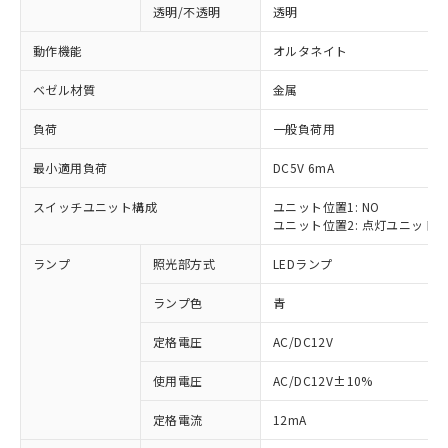
透明/不透明
透明
動作機能
オルタネイト
ベゼル材質
金属
負荷
一般負荷用
最小適用負荷
DC5V 6mA
スイッチユニット構成
ユニット位置1: NO
ユニット位置2: 点灯ユニット
ランプ
照光部方式
LEDランプ
ランプ色
青
定格電圧
AC/DC12V
使用電圧
AC/DC12V±10%
※1 対応状況
定格電流
12mA
対応済み：EU RoHS指令（10物質）の