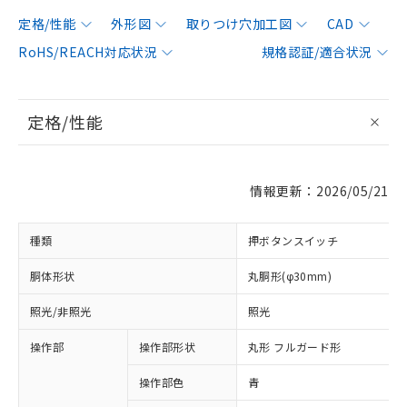
定格/性能
外形図
取りつけ穴加工図
CAD
RoHS/REACH対応状況
規格認証/適合状況
定格/性能
情報更新：2026/05/21
種類
押ボタンスイッチ
胴体形状
丸胴形(φ30mm)
照光/非照光
照光
操作部
操作部形状
丸形 フルガード形
操作部色
青