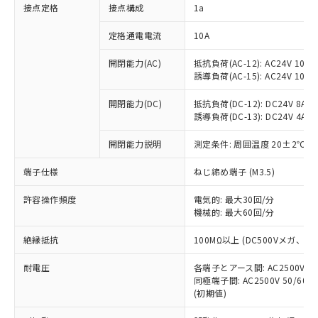
非含有に対応した製品が提供可能な商品で
接点定格
接点構成
1a
す。
対応予定：EU RoHS指令（10物質）の非含
定格通電電流
10A
ご利用条件
有に対応した製品に切り替える予定のある
商品です。
開閉能力(AC)
抵抗負荷(AC-12): AC24V 10A/A
誘導負荷(AC-15): AC24V 10A/AC
対応予定なし：EU RoHS指令（10物質）の
以下の条件をお読みいただき、同意のうえ
非含有に非対応の商品で、対応品を出す予
ご利用ください。
開閉能力(DC)
抵抗負荷(DC-12): DC24V 8A/DC
定はありません。
誘導負荷(DC-13): DC24V 4A/DC
調査・確認中：EU RoHS指令（10物質）の
本サービスは、当社制御機器事業取扱
※1 中国RoHS○×表
非含有の対応状況を調査中または確認中の
商品の当社在庫状況および標準価格
開閉能力説明
測定条件: 周囲温度 20±2℃、
商品です。
(税抜)を提供させていただくもので
「○」：最大均質材料含有率が中国RoHSの
非該当品：ライセンス料など無形物で、有
端子仕様
ねじ締め端子 (M3.5)
す。
基準値以下であることを示します。
害物質有無と関係のない商品です。
当社制御機器事業取扱商品の中には、
「×」：最大均質材料含有率が中国RoHSの
仕入先様の事情により、非含有部品として
許容操作頻度
電気的: 最大30回/分
本サービスの対象外となる商品もある
基準値を超えていることを示します。
いたものが、含有品と判明した場合などや
機械的: 最大60回/分
当社は、これら貴社製品のうち、外国
ことをご了承ください。
「－」：未確認です。当社販売部門へお問
むを得ず変更することがあります。
為替および外国貿易法に定める商品
在庫状況および標準価格照会結果は、
い合わせください。
絶縁抵抗
100MΩ以上 (DC500Vメガ、
（以下｢規制貨物等」という）を輸出
記載している更新日時点での社内デー
*EU RoHS指令（10物質）：
または国外への提供する場合は、日本
記
タに基づき作成されるものであり、閲
説明
耐電圧
鉛(Pb) 1000ppm以下、 水銀(Hg) 1000ppm以下、 カド
各端子とアース間: AC2500V 50/
*中国RoHS10物質の基準値 (GB/T26572)：
国政府の輸出許可(または役務取引許
号
覧された時点での実際の在庫および標
ミウム(Cd) 100ppm以下、
Pb(鉛) :1000ppm、 Hg(水銀) : 1000ppm、 Cd(カドミウ
同極端子間: AC2500V 50/60
可)を取得するなどの必要な手続きを
六価クロム(Cr(Ⅵ)) 1000ppm以下、ポリ臭化ビフェニル
ム) : 100ppm、
準価格とは異なる場合があることをご
(初期値)
類(PBB) 1000ppm以下、ポリ臭化ジフェニルエーテル類
Cr(Ⅵ)(六価クロム) : 1000ppm、 PBBs(ポリ臭化ビフェ
とります。
了承ください。
(PBDE) 1000ppm以下、フタル酸ビス(2-エチルヘキシ
○
一定数以上の在庫あり
ニル類) : 1000ppm、 PBDEs(ポリ臭化ジフェニルエーテ