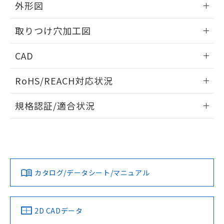
の共同利用に関して"
の「1.共同利
外形図
※本証明書は発行日時点で非含有を証明す
用者の範囲」に記載されている法人を
るもので、過去に遡って非含有を証明する
指します。
情報更新：2026/05/21
ものではありません。
取りつけ穴加工図
また、RoHS指令のフタル酸エステル類４
物質の対応では、対応完了までの期間は出
情報更新：2026/05/21
CAD
荷製品に未対応品が混在することから備考
欄に対応日を記載しておりました。
ログイン/会員登録いただくと、CADデータをダウンロー
RoHS/REACH対応状況
既に当社にて対応品への在庫切替を完了
ドすることができます。
していることから、特段のことがない限
情報更新：2026/7/29
り、2022年1月12日より割愛しておりま
規格認証/適合状況
す。
ログイン/会員登録
EU RoHS
注意事項・凡例
A30NL-MGA-TAA-G100-ABについての規格認証/適合状況に
ついては、「カスタマーサポートセンタ お客様相談室」また
は貴社担当オムロン営業員または販売店にお問い合わせくだ
対応状況
対応予定月
※1
※2
さい。
ダウンロードデータをご利用いただく前に、以下を必ずお読
みください。
カタログ/データシート/マニュアル
対応済み
ソフトウェアの使用条件
お問い合わせ
中国 RoHS
注意事項・凡例
2D CADデータ