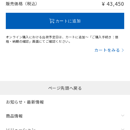
¥ 43,450
販売価格（税込）
"対応済み"や非含有の記載がされた商品であっても、流通
在庫等で未対応品が混在する可能性があります。
カートに追加
非含有品が必要な際は、弊社営業部門もしくは販売店へお
問い合わせください。
オンライン購入における出荷予定日は、カートに追加～「ご購入手続き：価
格・納期の確認」画面にてご確認ください。
この製品のRoHS/REACH対応状況ページへ
カートをみる
ページ先頭へ戻る
お知らせ・最新情報
商品情報
ソリューション