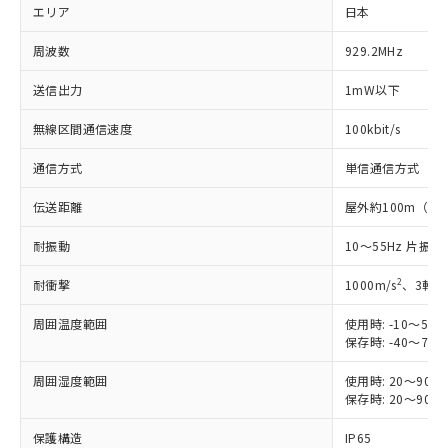
エリア
日本
※1 対応状況
周波数
929.2MHz
対応済み：EU RoHS指令（10物質）の
送信出力
1mW以下
非含有に対応した製品が提供可能な商品で
す。
無線区間通信速度
100kbit/s
対応予定：EU RoHS指令（10物質）の非含
ご利用条件
有に対応した製品に切り替える予定のある
通信方式
単信通信方式
商品です。
対応予定なし：EU RoHS指令（10物質）の
伝送距離
屋外約100m（
以下の条件をお読みいただき、同意のうえ
非含有に非対応の商品で、対応品を出す予
ご利用ください。
定はありません。
耐振動
10～55Hz 片振幅 
調査・確認中：EU RoHS指令（10物質）の
本サービスは、当社制御機器事業取扱
※1 中国RoHS○×表
2
耐衝撃
1000m/s
、3軸6
非含有の対応状況を調査中または確認中の
商品の当社在庫状況および標準価格
商品です。
(税抜)を提供させていただくもので
周囲温度範囲
使用時: -10～5
「○」：最大均質材料含有率が中国RoHSの
非該当品：ライセンス料など無形物で、有
す。
保存時: -40～7
基準値以下であることを示します。
害物質有無と関係のない商品です。
当社制御機器事業取扱商品の中には、
「×」：最大均質材料含有率が中国RoHSの
仕入先様の事情により、非含有部品として
周囲湿度範囲
本サービスの対象外となる商品もある
使用時: 20～90
基準値を超えていることを示します。
いたものが、含有品と判明した場合などや
当社は、これら貴社製品のうち、外国
保存時: 20～90
ことをご了承ください。
「－」：未確認です。当社販売部門へお問
むを得ず変更することがあります。
為替および外国貿易法に定める商品
在庫状況および標準価格照会結果は、
い合わせください。
保護構造
（以下｢規制貨物等」という）を輸出
IP65
記載している更新日時点での社内デー