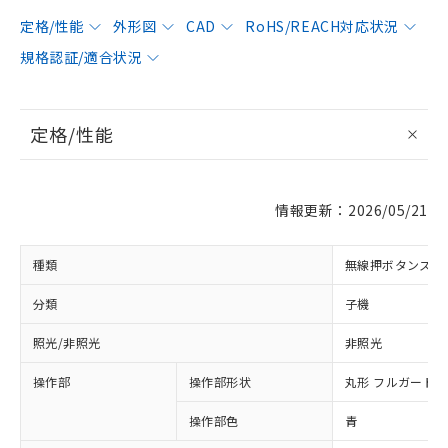
定格/性能
外形図
CAD
RoHS/REACH対応状況
規格認証/適合状況
定格/性能
情報更新：2026/05/21
種類
無線押ボタンスイ
分類
子機
照光/非照光
非照光
操作部
操作部形状
丸形 フルガード形
操作部色
青