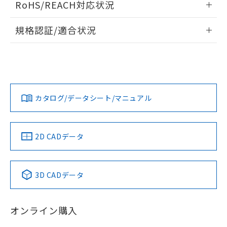
下記の非含有証明書をダウンロードするこ
RoHS/REACH対応状況
品・サービスに関するお客様との取
ドすることができます。
とができます。
合意する
キャンセル
引・商談に必要な範囲で利用すること
情報更新：2026/7/29
をご了承ください。
規格認証/適合状況
EU RoHS指令（10物質）の非含有証明書
※当社の共同利用者とは、
"個人情報
ログイン/会員登録
51物質の非含有証明書（当社基準）
EU RoHS
注意事項・凡例
の共同利用に関して"
の「1.共同利
UL認証
CSA認証
CEマーキング
※本証明書は発行日時点で非含有を証明す
用者の範囲」に記載されている法人を
るもので、過去に遡って非含有を証明する
指します。
No
No
No
ものではありません。
対応状況
対応予定月
※1
※2
ダウンロードデータをご利用いただく前に、以下を必ずお読
また、RoHS指令のフタル酸エステル類４
みください。
物質の対応では、対応完了までの期間は出
カタログ/データシート/マニュアル
対応済み
ソフトウェアの使用条件
荷製品に未対応品が混在することから備考
LR型式承認
DNV型式承認
BV型式承認
KR型式承
欄に対応日を記載しておりました。
（イギリス
（ノルウェー
（フランス
（韓国
既に当社にて対応品への在庫切替を完了
船舶規格）
船舶規格）
船舶規格）
船舶規格
中国 RoHS
注意事項・凡例
2D CADデータ
していることから、特段のことがない限
り、2022年1月12日より割愛しておりま
No
No
No
No
す。
中国 RoHS表
※1 ※2
3D CADデータ
この製品の規格認証/適合状況ページへ
Pb
Hg
Cd
Cr(VI)
その他の認証はこちらのページからご検索ください
オンライン購入
X
O
O
O