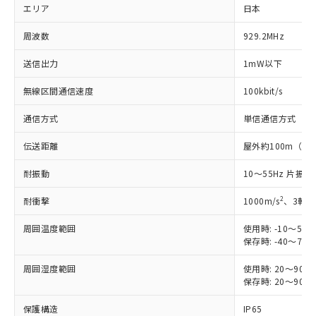
エリア
日本
※1 対応状況
周波数
929.2MHz
対応済み：EU RoHS指令（10物質）の
送信出力
1mW以下
非含有に対応した製品が提供可能な商品で
す。
無線区間通信速度
100kbit/s
対応予定：EU RoHS指令（10物質）の非含
ご利用条件
有に対応した製品に切り替える予定のある
通信方式
単信通信方式
商品です。
対応予定なし：EU RoHS指令（10物質）の
伝送距離
屋外約100m（
以下の条件をお読みいただき、同意のうえ
非含有に非対応の商品で、対応品を出す予
ご利用ください。
定はありません。
耐振動
10～55Hz 片振幅 
調査・確認中：EU RoHS指令（10物質）の
本サービスは、当社制御機器事業取扱
※1 中国RoHS○×表
2
耐衝撃
1000m/s
、3軸6
非含有の対応状況を調査中または確認中の
商品の当社在庫状況および標準価格
商品です。
(税抜)を提供させていただくもので
周囲温度範囲
使用時: -10～5
「○」：最大均質材料含有率が中国RoHSの
非該当品：ライセンス料など無形物で、有
す。
保存時: -40～7
基準値以下であることを示します。
害物質有無と関係のない商品です。
当社制御機器事業取扱商品の中には、
「×」：最大均質材料含有率が中国RoHSの
仕入先様の事情により、非含有部品として
周囲湿度範囲
本サービスの対象外となる商品もある
使用時: 20～90
基準値を超えていることを示します。
いたものが、含有品と判明した場合などや
当社は、これら貴社製品のうち、外国
保存時: 20～90
ことをご了承ください。
「－」：未確認です。当社販売部門へお問
むを得ず変更することがあります。
為替および外国貿易法に定める商品
在庫状況および標準価格照会結果は、
い合わせください。
保護構造
（以下｢規制貨物等」という）を輸出
IP65
記載している更新日時点での社内デー