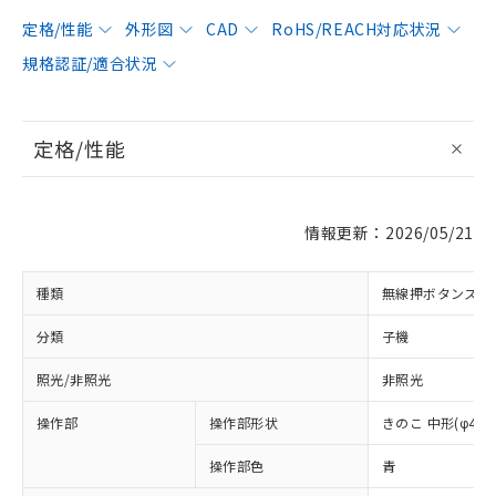
定格/性能
外形図
CAD
RoHS/REACH対応状況
規格認証/適合状況
定格/性能
情報更新：2026/05/21
種類
無線押ボタンスイ
分類
子機
照光/非照光
非照光
操作部
操作部形状
きのこ 中形(φ40m
操作部色
青