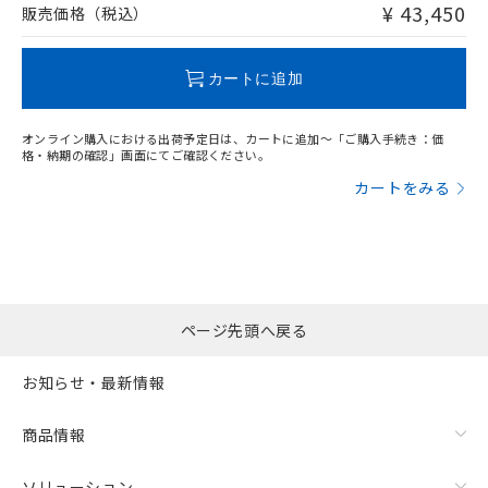
¥ 43,450
販売価格（税込）
"対応済み"や非含有の記載がされた商品であっても、流通
在庫等で未対応品が混在する可能性があります。
カートに追加
非含有品が必要な際は、弊社営業部門もしくは販売店へお
問い合わせください。
オンライン購入における出荷予定日は、カートに追加～「ご購入手続き：価
格・納期の確認」画面にてご確認ください。
この製品のRoHS/REACH対応状況ページへ
カートをみる
ページ先頭へ戻る
お知らせ・最新情報
商品情報
ソリューション