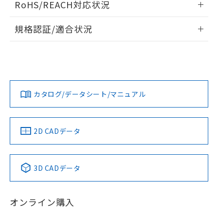
下記の非含有証明書をダウンロードするこ
RoHS/REACH対応状況
品・サービスに関するお客様との取
ドすることができます。
とができます。
合意する
キャンセル
引・商談に必要な範囲で利用すること
情報更新：2026/7/29
をご了承ください。
規格認証/適合状況
EU RoHS指令（10物質）の非含有証明書
※当社の共同利用者とは、
"個人情報
ログイン/会員登録
51物質の非含有証明書（当社基準）
EU RoHS
注意事項・凡例
の共同利用に関して"
の「1.共同利
UL認証
CSA認証
CEマーキング
※本証明書は発行日時点で非含有を証明す
用者の範囲」に記載されている法人を
るもので、過去に遡って非含有を証明する
指します。
No
No
No
ものではありません。
対応状況
対応予定月
※1
※2
ダウンロードデータをご利用いただく前に、以下を必ずお読
また、RoHS指令のフタル酸エステル類４
みください。
物質の対応では、対応完了までの期間は出
カタログ/データシート/マニュアル
対応済み
ソフトウェアの使用条件
荷製品に未対応品が混在することから備考
LR型式承認
DNV型式承認
BV型式承認
KR型式承
欄に対応日を記載しておりました。
（イギリス
（ノルウェー
（フランス
（韓国
既に当社にて対応品への在庫切替を完了
船舶規格）
船舶規格）
船舶規格）
船舶規格
中国 RoHS
注意事項・凡例
2D CADデータ
していることから、特段のことがない限
り、2022年1月12日より割愛しておりま
No
No
No
No
す。
中国 RoHS表
※1 ※2
3D CADデータ
この製品の規格認証/適合状況ページへ
Pb
Hg
Cd
Cr(VI)
その他の認証はこちらのページからご検索ください
オンライン購入
X
O
O
O