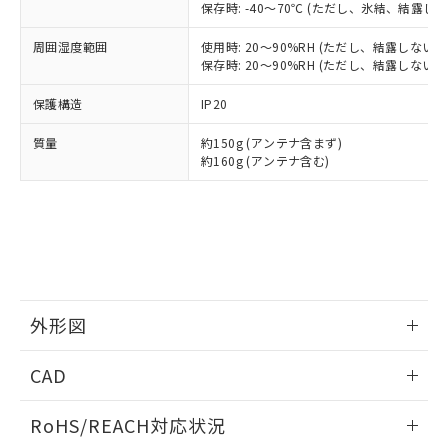
記
タに基づき作成されるものであり、閲
説明
鉛(Pb) 1000ppm以下、 水銀(Hg) 1000ppm以下、 カド
保存時: -40～70℃ (ただし、氷結、結露し
*中国RoHS10物質の基準値 (GB/T26572)：
国政府の輸出許可(または役務取引許
号
覧された時点での実際の在庫および標
ミウム(Cd) 100ppm以下、
Pb(鉛) :1000ppm、 Hg(水銀) : 1000ppm、 Cd(カドミウ
可)を取得するなどの必要な手続きを
六価クロム(Cr(Ⅵ)) 1000ppm以下、ポリ臭化ビフェニル
ム) : 100ppm、
準価格とは異なる場合があることをご
周囲湿度範囲
使用時: 20～90%RH (ただし、結露しないこ
類(PBB) 1000ppm以下、ポリ臭化ジフェニルエーテル類
Cr(Ⅵ)(六価クロム) : 1000ppm、 PBBs(ポリ臭化ビフェ
とります。
了承ください。
保存時: 20～90%RH (ただし、結露しないこ
(PBDE) 1000ppm以下、フタル酸ビス(2-エチルヘキシ
○
一定数以上の在庫あり
ニル類) : 1000ppm、 PBDEs(ポリ臭化ジフェニルエーテ
当社は規制貨物を破棄する場合は、完
ル) (DEHP)(別名：DOP) 1000ppm以下、フタル酸ブチ
正式な納期状況および標準価格はお客
ル類) : 1000ppm、
ルベンジル（BBP） 1000ppm以下、フタル酸ジブチル
全に破砕するなど、違法に輸出されな
DBP(フタル酸ジブチル) : 1000ppm、 DIBP(フタル酸ジ
保護構造
IP20
様のお取引先、またはお客様担当のオ
（DBP） 1000ppm以下、フタル酸ジイソブチル
イソブチル) : 1000ppm、 BBP(フタル酸ブチルベンジ
△
一定数には満たないが在庫あり
いよう必要な手段を講じます。
ムロン制御機器販売店・当社販売員に
(DIBP) 1000ppm以下
ル) : 1000ppm、
当社は貴社製品を、核兵器、ミサイ
質量
但し、RoHS指令で産業用監視および制御機器に対する
約150g (アンテナ含まず)
DEHP(フタル酸ビス(2-エチルヘキシル)) : 1000ppm
ご相談ください。
適用除外項目は除く。
約160g (アンテナ含む)
ル、化学兵器、生物兵器またはその他
－
在庫なし(最新の在庫状況につ
オムロン制御機器販売店や当社販売拠
フタル酸エステル類の４物質については閾値を超える意
武器並びにこれらの製造装置等に一切
いては、お客様のお取引先、ま
図的な使用がないことを確認しています。
点は「
販売ネットワーク
」をご確認
※2 環境保護使用期限
使用いたしません。
たはお客様担当のオムロン制御
ください。
当社は、貴社製品を第三者に販売する
機器販売店・当社販売員にご確
在庫状況および標準価格結果を当社の
※2 対応予定月
「ｅ」：有害物質（10物質）のすべてが基
場合は、上記1、2および3の内容を当
認ください)
事前の承諾なく第三者に漏洩または開
準値以下であることを示します。
該第三者に通知します。また当社は、
示しないようお願いします。
部品在庫の切り替え状況などにより、予定
「10」：通常の使用状況下において有害物
販売先および販売に係わる関係者が違
マイパーツ機能（部品リスト作成サー
空
受注生産機種、また在庫状況の
月が前後することがあります。
質が外部に漏えいし、環境に深刻な影響を
法に輸出するおそれがある場合は、取
ビス）をご利用いただくには、I-Web
白
情報を公開していない機種
外形図
及ぼさない年数を意味します。
り引きをいたしません。
メンバーズにご登録されている必要が
「－」：未確認です。当社販売部門へお問
あります。
情報更新：2026/05/21
い合わせください。
CAD
お客様が当ウェブサイト上で当社にご
※3 非含有証明書ダウンロード
登録された部品リストについて、当社
ログイン/会員登録いただくと、CADデータをダウンロー
RoHS/REACH対応状況
および当社の共同利用者が、当社の製
ドすることができます。
下記の非含有証明書をダウンロードするこ
品・サービスに関するお客様との取