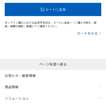
"対応済み"や非含有の記載がされた商品であっても、流通
在庫等で未対応品が混在する可能性があります。
カートに追加
非含有品が必要な際は、弊社営業部門もしくは販売店へお
問い合わせください。
オンライン購入における出荷予定日は、カートに追加～「ご購入手続き：価
格・納期の確認」画面にてご確認ください。
この製品のRoHS/REACH対応状況ページへ
カートをみる
ページ先頭へ戻る
お知らせ・最新情報
商品情報
ソリューション