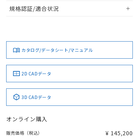
とができます。
情報更新：2026/7/29
合意する
キャンセル
引・商談に必要な範囲で利用すること
規格認証/適合状況
をご了承ください。
EU RoHS指令（10物質）の非含有証明書
ログイン/会員登録
EU RoHS
注意事項・凡例
※当社の共同利用者とは、
"個人情報
51物質の非含有証明書（当社基準）
UL認証
CSA認証
CEマーキング
の共同利用に関して"
の「1.共同利
※本証明書は発行日時点で非含有を証明す
用者の範囲」に記載されている法人を
No
るもので、過去に遡って非含有を証明する
No
No
指します。
対応状況
対応予定月
※1
※2
ダウンロードデータをご利用いただく前に、以下を必ずお読
ものではありません。
みください。
また、RoHS指令のフタル酸エステル類４
カタログ/データシート/マニュアル
対応済み
ソフトウェアの使用条件
物質の対応では、対応完了までの期間は出
LR型式承認
DNV型式承認
BV型式承認
KR型式承
荷製品に未対応品が混在することから備考
（イギリス
（ノルウェー
（フランス
（韓国
欄に対応日を記載しておりました。
船舶規格）
船舶規格）
船舶規格）
船舶規格
中国 RoHS
注意事項・凡例
2D CADデータ
既に当社にて対応品への在庫切替を完了
していることから、特段のことがない限
No
No
No
No
り、2022年1月12日より割愛しておりま
中国 RoHS表
※1 ※2
す。
3D CADデータ
この製品の規格認証/適合状況ページへ
Pb
Hg
Cd
Cr(VI)
その他の認証はこちらのページからご検索ください
オンライン購入
X
O
O
O
¥ 145,200
販売価格（税込）