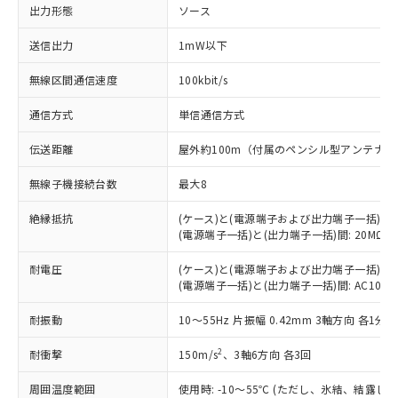
出力形態
ソース
※1 対応状況
送信出力
1mW以下
対応済み：EU RoHS指令（10物質）の
非含有に対応した製品が提供可能な商品で
無線区間通信速度
100kbit/s
す。
対応予定：EU RoHS指令（10物質）の非含
通信方式
単信通信方式
ご利用条件
有に対応した製品に切り替える予定のある
商品です。
伝送距離
屋外約100m（付属のペンシル型アンテナに
対応予定なし：EU RoHS指令（10物質）の
以下の条件をお読みいただき、同意のうえ
無線子機接続台数
最大8
非含有に非対応の商品で、対応品を出す予
ご利用ください。
定はありません。
絶縁抵抗
(ケース)と(電源端子および出力端子一括)間: 20
調査・確認中：EU RoHS指令（10物質）の
本サービスは、当社制御機器事業取扱
(電源端子一括)と(出力端子一括)間: 20MΩ以上 
※1 中国RoHS○×表
非含有の対応状況を調査中または確認中の
商品の当社在庫状況および標準価格
商品です。
(税抜)を提供させていただくもので
耐電圧
(ケース)と(電源端子および出力端子一括)間: AC10
「○」：最大均質材料含有率が中国RoHSの
非該当品：ライセンス料など無形物で、有
(電源端子一括)と(出力端子一括)間: AC1000V 5
す。
基準値以下であることを示します。
害物質有無と関係のない商品です。
当社制御機器事業取扱商品の中には、
「×」：最大均質材料含有率が中国RoHSの
仕入先様の事情により、非含有部品として
耐振動
10～55Hz 片振幅 0.42mm 3軸方向 各1分
本サービスの対象外となる商品もある
基準値を超えていることを示します。
いたものが、含有品と判明した場合などや
当社は、これら貴社製品のうち、外国
ことをご了承ください。
「－」：未確認です。当社販売部門へお問
むを得ず変更することがあります。
2
耐衝撃
150m/s
、3軸6方向 各3回
為替および外国貿易法に定める商品
在庫状況および標準価格照会結果は、
い合わせください。
（以下｢規制貨物等」という）を輸出
記載している更新日時点での社内デー
周囲温度範囲
使用時: -10～55℃ (ただし、氷結、結露し
*EU RoHS指令（10物質）：
または国外への提供する場合は、日本