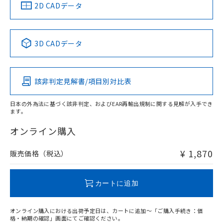
船舶規格）
部品在庫の切り替え状況などにより、予定
「10」：通常の使用状況下において有害物
船舶規格）
船舶規格）
船舶規格
販売先および販売に係わる関係者が違
中国 RoHS
注意事項・凡例
2D CADデータ
マイパーツ機能（部品リスト作成サー
空
受注生産機種、また在庫状況の
月が前後することがあります。
質が外部に漏えいし、環境に深刻な影響を
法に輸出するおそれがある場合は、取
ビス）をご利用いただくには、I-Web
白
情報を公開していない機種
No
No
No
No
及ぼさない年数を意味します。
り引きをいたしません。
メンバーズにご登録されている必要が
「－」：未確認です。当社販売部門へお問
中国 RoHS表
※1 ※2
あります。
3D CADデータ
い合わせください。
お客様が当ウェブサイト上で当社にご
※3 非含有証明書ダウンロード
この製品の規格認証/適合状況ページへ
Pb
Hg
Cd
Cr(VI)
登録された部品リストについて、当社
その他の認証はこちらのページからご検索ください
および当社の共同利用者が、当社の製
下記の非含有証明書をダウンロードするこ
品・サービスに関するお客様との取
該非判定見解書/項目別対比表
O
O
O
O
とができます。
合意する
キャンセル
引・商談に必要な範囲で利用すること
をご了承ください。
日本の外為法に基づく該非判定、およびEAR再輸出規制に関する見解が入手でき
EU RoHS指令（10物質）の非含有証明書
※当社の共同利用者とは、
"個人情報
ます。
51物質の非含有証明書（当社基準）
"対応済み"や非含有の記載がされた商品であっても、流通
の共同利用に関して"
の「1.共同利
※本証明書は発行日時点で非含有を証明す
在庫等で未対応品が混在する可能性があります。
オンライン購入
用者の範囲」に記載されている法人を
るもので、過去に遡って非含有を証明する
非含有品が必要な際は、弊社営業部門もしくは販売店へお
指します。
ものではありません。
問い合わせください。
¥ 1,870
販売価格（税込）
また、RoHS指令のフタル酸エステル類４
物質の対応では、対応完了までの期間は出
この製品のRoHS/REACH対応状況ページへ
荷製品に未対応品が混在することから備考
カートに追加
欄に対応日を記載しておりました。
既に当社にて対応品への在庫切替を完了
していることから、特段のことがない限
オンライン購入における出荷予定日は、カートに追加～「ご購入手続き：価
格・納期の確認」画面にてご確認ください。
り、2022年1月12日より割愛しておりま