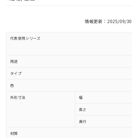
情報更新：2025/09/30
代表使用シリーズ
※1 対応状況
用途
対応済み：EU RoHS指令（10物質）の
タイプ
非含有に対応した製品が提供可能な商品で
す。
色
対応予定：EU RoHS指令（10物質）の非含
ご利用条件
有に対応した製品に切り替える予定のある
外形寸法
幅
商品です。
対応予定なし：EU RoHS指令（10物質）の
高さ
以下の条件をお読みいただき、同意のうえ
非含有に非対応の商品で、対応品を出す予
ご利用ください。
定はありません。
奥行
調査・確認中：EU RoHS指令（10物質）の
本サービスは、当社制御機器事業取扱
※1 中国RoHS○×表
材質
非含有の対応状況を調査中または確認中の
商品の当社在庫状況および標準価格