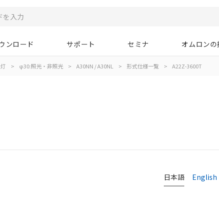
ウンロード
サポート
セミナ
オムロンの
示灯
>
φ30:照光・非照光
>
A30NN / A30NL
>
形式仕様一覧
>
A22Z-3600T
日本語
English