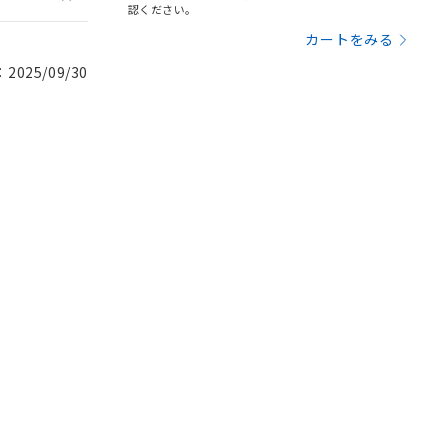
認ください。
を得ず変更すること
カートをみる
025/09/30
を提供させていただ
規制貨物等」とい
引許可)を取得する
BDE) 1000ppm以下、
をご了承ください。
0ppm以下、フタル酸ジブチ
基づき作成されるも
う必要な手段を講じ
ことをご了承くださ
) : 1000ppm、
 1000ppm、
びにこれらの製造装
ン制御機器販売店・
三者に通知します。
さい。
合は、取り引きをい
ないようお願いしま
のオムロン制御
バーズにご登録され
及ぼさない年数を意
び当社の共同利用者
ることをご了承くだ
範囲」に記載されて