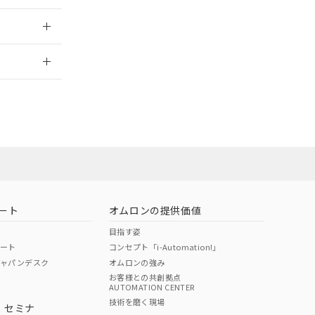
のではありません。
荷製品に未対応品が
2026/7/29
22年1月12日よ
ート
オムロンの提供価値
目指す姿
ポート
コンセプト「i-Automation!」
ジャパンデスク
オムロンの強み
お客様との共創拠点
AUTOMATION CENTER
DIBP
BBP
DEHP
環境保護
技術を磨く現場
・セミナ
状況ページへ
使用期限