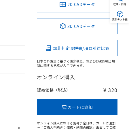
2D CADデータ
在庫・価格
無料テスト機
3D CADデータ
該非判定見解書/項目別対比表
日本の外為法に基づく該非判定、およびEAR再輸出規
制に関する見解が入手できます。
オンライン購入
¥ 320
販売価格（税込）
。
カートに追加
商品です。
定はありません。
商品です。
オンライン購入における出荷予定日は、カートに追加
～「ご購入手続き：価格・納期の確認」画面にてご確