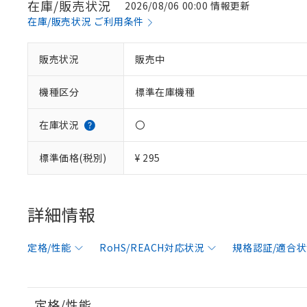
在庫/販売状況
2026/08/06 00:00 情報更新
在庫/販売状況 ご利用条件
販売状況
販売中
機種区分
標準在庫機種
在庫状況
〇
標準価格(税別)
¥ 295
詳細情報
※1 対応状況
対応済み：EU
定格/性能
RoHS/REACH対応状況
規格認証/適合
対応予定：EU R
対応予定なし：EU
調査・確認中：EU
ご利用条件
定格/性能
非該当品：ライセ