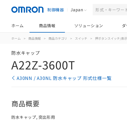
制御機器
Japan
ホーム
商品情報
ソリューション
ダ
ホーム
>
商品情報
>
商品カテゴリ
>
スイッチ
>
押ボタンスイッチ/表
防水キャップ
A22Z-3600T
A30NN / A30NL 防水キャップ 形式仕様一覧
商品概要
防水キャップ, 突出形用