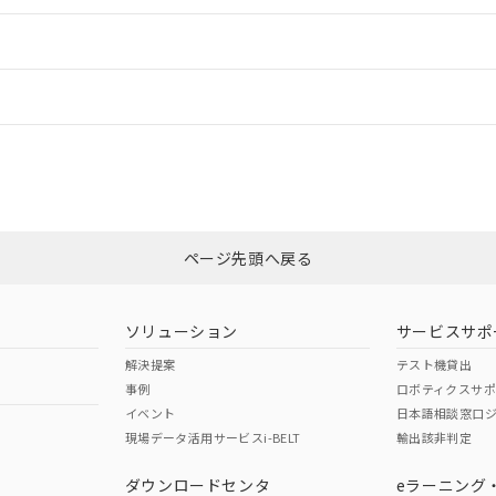
明書（当社基準）
日時点で非含有を証明するもので、過去に遡って非含有を証明するも
令のフタル酸エステル類４物質の対応では、対応完了までの期間は出
備考欄に対応日を記載しておりました。
情報更新：
品への在庫切替を完了していることから、特段のことがない限り、20
す。
CCC認証
電波法
N/A
N/A
非含有証明書
※3
ページ先頭へ戻る
ダウンロードはこちら
型式承認
NK型式承認
ABS型式承認
韓国
（日本
（アメリカ
ソリューション
サービスサポ
舶規格）
船舶規格）
船舶規格）
解決提案
テスト機貸出
事例
ロボティクスサ
No
No
イベント
日本語相談窓口
現場データ活用サービスi-BELT
輸出該非判定
I)
PBBs
PBDEs
DBP
ダウンロードセンタ
eラーニング
この製品の規格認証/適合