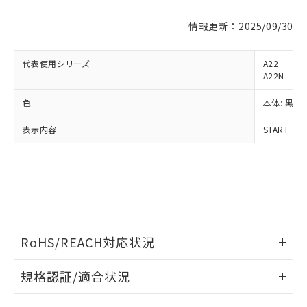
※1 対応状況
情報更新：2025/09/30
対応済み：EU RoHS指令（10物質）の
代表使用シリーズ
A22
非含有に対応した製品が提供可能な商品で
A22N
す。
対応予定：EU RoHS指令（10物質）の非含
色
本体: 黒地
ご利用条件
有に対応した製品に切り替える予定のある
商品です。
表示内容
START
対応予定なし：EU RoHS指令（10物質）の
以下の条件をお読みいただき、同意のうえ
非含有に非対応の商品で、対応品を出す予
ご利用ください。
定はありません。
調査・確認中：EU RoHS指令（10物質）の
本サービスは、当社制御機器事業取扱
※1 中国RoHS○×表
非含有の対応状況を調査中または確認中の
商品の当社在庫状況および標準価格
商品です。
(税抜)を提供させていただくもので
「○」：最大均質材料含有率が中国RoHSの
非該当品：ライセンス料など無形物で、有
す。
基準値以下であることを示します。
RoHS/REACH対応状況
害物質有無と関係のない商品です。
当社制御機器事業取扱商品の中には、
「×」：最大均質材料含有率が中国RoHSの
仕入先様の事情により、非含有部品として
本サービスの対象外となる商品もある
情報更新：2026/7/29
基準値を超えていることを示します。
いたものが、含有品と判明した場合などや
当社は、これら貴社製品のうち、外国
規格認証/適合状況
ことをご了承ください。
「－」：未確認です。当社販売部門へお問
むを得ず変更することがあります。
為替および外国貿易法に定める商品
在庫状況および標準価格照会結果は、
EU RoHS
い合わせください。
注意事項・凡例
（以下｢規制貨物等」という）を輸出
記載している更新日時点での社内デー