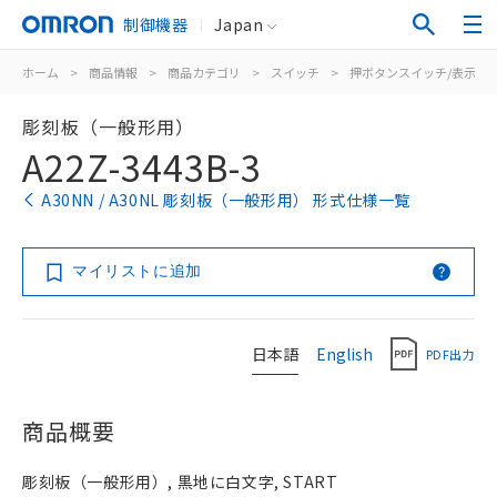
制御機器
Japan
ホーム
>
商品情報
>
商品カテゴリ
>
スイッチ
>
押ボタンスイッチ/表示灯
彫刻板（一般形用）
A22Z-3443B-3
A30NN / A30NL 彫刻板（一般形用） 形式仕様一覧
マイリストに追加
日本語
English
PDF出力
商品概要
彫刻板（一般形用）, 黒地に白文字, START