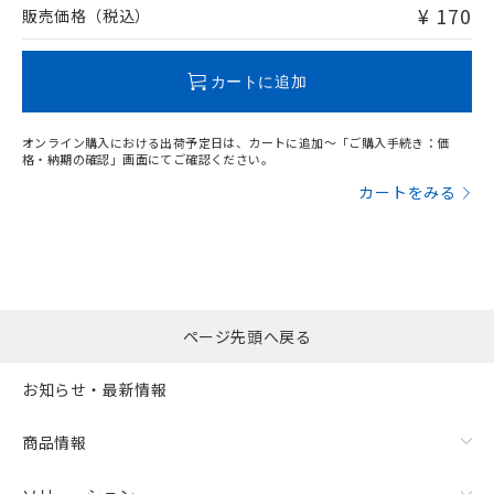
下記の非含有証明書をダウンロードするこ
問い合わせください。
¥ 170
品・サービスに関するお客様との取
販売価格（税込）
とができます。
合意する
キャンセル
引・商談に必要な範囲で利用すること
をご了承ください。
この製品のRoHS/REACH対応状況ページへ
EU RoHS指令（10物質）の非含有証明書
※当社の共同利用者とは、
"個人情報
カートに追加
51物質の非含有証明書（当社基準）
の共同利用に関して"
の「1.共同利
※本証明書は発行日時点で非含有を証明す
用者の範囲」に記載されている法人を
るもので、過去に遡って非含有を証明する
オンライン購入における出荷予定日は、カートに追加～「ご購入手続き：価
指します。
格・納期の確認」画面にてご確認ください。
ものではありません。
また、RoHS指令のフタル酸エステル類４
カートをみる
物質の対応では、対応完了までの期間は出
荷製品に未対応品が混在することから備考
欄に対応日を記載しておりました。
既に当社にて対応品への在庫切替を完了
していることから、特段のことがない限
り、2022年1月12日より割愛しておりま
ページ先頭へ戻る
す。
お知らせ・最新情報
商品情報