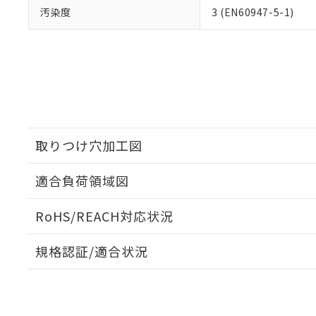
汚染度
3 (EN60947-5-1)
取りつけ穴加工図
適合負荷領域図
RoHS/REACH対応状況
規格認証/適合状況
EU RoHS
注意事項・凡例
UL認証
CSA認証
CEマーキング