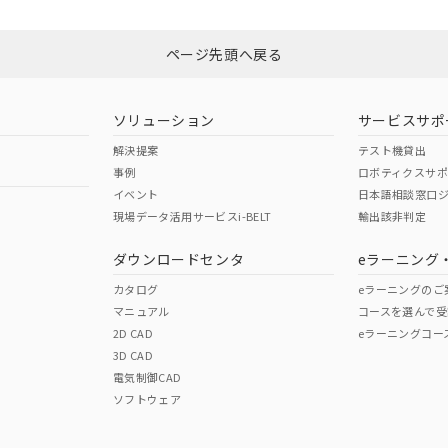
Yes
N/A
非含有証明書
※3
ページ先頭へ戻る
ダウンロードはこちら
型式承認
NK型式承認
ABS型式承認
韓国
（日本
（アメリカ
ソリューション
サービスサポ
舶規格）
船舶規格）
船舶規格）
解決提案
テスト機貸出
事例
ロボティクスサ
No
No
イベント
日本語相談窓口
現場データ活用サービスi-BELT
輸出該非判定
I)
PBBs
PBDEs
DBP
ダウンロードセンタ
eラーニング
この製品の規格認証/適合
その他の認証はこちらのページからご
カタログ
eラーニングのご
マニュアル
コースを選んで受
O
O
O
2D CAD
eラーニングコー
3D CAD
電気制御CAD
在庫等で未対応品が混在する可能性があります。
ソフトウェア
問い合わせください。