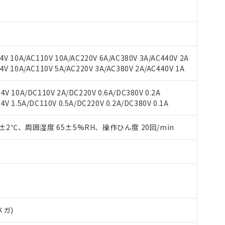
 RoHS指令（10物質）の非含有に対応した製品が提供可能な商品です
oHS指令（10物質）の非含有に対応した製品に切り替える予定のある
 RoHS指令（10物質）の非含有に非対応の商品で、対応品を出す予
 RoHS指令（10物質）の非含有の対応状況を調査中または確認中の
V 10A/AC110V 10A/AC220V 6A/AC380V 3A/AC440V 2A
ンス料など無形物で、有害物質有無と関係のない商品です。
V 10A/AC110V 5A/AC220V 3A/AC380V 2A/AC440V 1A
○×表
より、非含有部品としていたものが、含有品と判明した場合などやむ
みいただき、同意のうえご利用ください。
V 10A/DC110V 2A/DC220V 0.6A/DC380V 0.2A
材料含有率が中国RoHSの基準値以下であることを示します。
 1.5A/DC110V 0.5A/DC220V 0.2A/DC380V 0.1A
材料含有率が中国RoHSの基準値を超えていることを示します。
、当社制御機器事業取扱商品の当社在庫状況および標準価格(税抜)
ら貴社製品のうち、外国為替および外国貿易法に定める商品（以下｢
質）：
す。当社販売部門へお問い合わせください。
 水銀(Hg) 1000ppm以下、 カドミウム(Cd) 100ppm以下、
たは国外への提供する場合は、日本国政府の輸出許可(または役務取
000ppm以下、ポリ臭化ビフェニル類(PBB) 1000ppm以下、ポリ臭化ジフェニルエーテル類(P
0±2℃、周囲湿度 65±5%RH、操作ひん度 20回/min
事業取扱商品の中には、本サービスの対象外となる商品もあること
手続きをとります。
キシル) (DEHP)(別名：DOP) 1000ppm以下、フタル酸ブチルベンジル（BBP） 100
(GB/T26572)：
以下、フタル酸ジイソブチル (DIBP) 1000ppm以下
び標準価格照会結果は、記載している更新日時点での社内データに
物を破棄する場合は、完全に破砕するなど、違法に輸出されないよ
(水銀) : 1000ppm、 Cd(カドミウム) : 100ppm、
業用監視および制御機器に対する適用除外項目は除く。
覧された時点での実際の在庫および標準価格とは異なる場合がある
1000ppm、 PBBs(ポリ臭化ビフェニル類) : 1000ppm、 PBDEs(ポリ臭化ジフェニルエーテル類
物質については閾値を超える意図的な使用がないことを確認しています。
上の在庫あり
 1000ppm、 DIBP(フタル酸ジイソブチル) : 1000ppm、 BBP(フタル酸ブチルベンジル) :
品を、核兵器、ミサイル、化学兵器、生物兵器またはその他武器並
チルヘキシル)) : 1000ppm
況および標準価格はお客様のお取引先、またはお客様担当のオムロ
用いたしません。
ご相談ください。
は満たないが在庫あり
製品を第三者に販売する場合は、上記1、2および3の内容を当該第
機器販売店や当社販売拠点は「
販売ネットワーク
」をご確認くだ
販売先および販売に係わる関係者が違法に輸出するおそれがある場
用期限
び標準価格結果を当社の事前の承諾なく第三者に漏洩または開示し
え状況などにより、予定月が前後することがあります。
(最新の在庫状況については、お客様のお取引先、またはお客様担当
メガ)
（10物質）のすべてが基準値以下であることを示します。
店・当社販売員にご確認ください)
能（部品リスト作成サービス）をご利用いただくには、I-Webメン