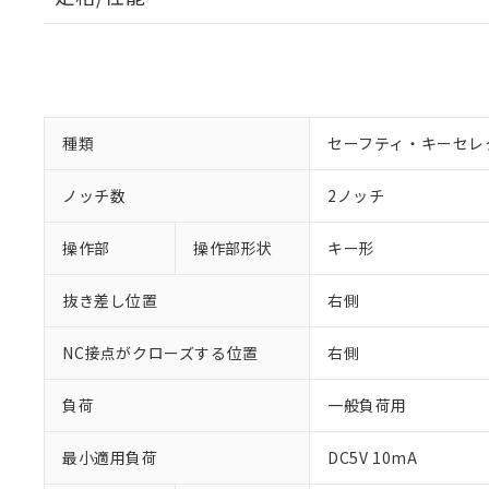
種類
セーフティ・キーセレ
ノッチ数
2ノッチ
操作部
操作部形状
キー形
抜き差し位置
右側
NC接点がクローズする位置
右側
負荷
一般負荷用
最小適用負荷
DC5V 10mA