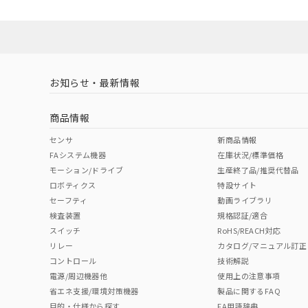
Yes
Yes
Yes
対応状況
対応予定月
※1
※2
対応済み
LR型式承認
DNV型式承認
BV型式承認
KR
（イギリス
（ノルウェー
（フランス
（
お知らせ・最新情報
中国 RoHS
注意事項・凡例
船舶規格）
船舶規格）
船舶規格）
船
商品情報
No
No
No
No
中国 RoHS表
※1 ※2
センサ
新商品情報
FAシステム機器
在庫状況/標準価格
Pb
Hg
Cd
Cr(V
モーション/ドライブ
生産終了品/推奨代替品
ロボティクス
特設サイト
セーフティ
動画ライブラリ
検査装置
規格認証/適合
X
O
O
O
スイッチ
RoHS/REACH対応
リレー
カタログ/マニュアル訂正
コントロール
技術解説
"対応済み"や非含有の記載がされた商品であっても、流通
電源/周辺機器他
使用上の注意事項
非含有品が必要な際は、弊社営業部門もしくは販売店へお
省エネ支援/環境対策機器
製品に関するFAQ
目的・仕様から探す
FA用語辞典