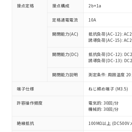
※1 対応状況
接点定格
接点構成
2b+1a
対応済み：EU
対応予定：EU R
定格通電電流
10A
対応予定なし：EU
調査・確認中：EU
ご利用条件
開閉能力(AC)
抵抗負荷(AC-12): AC24
非該当品：ライセ
誘導負荷(AC-15): AC24
※1 中国RoHS
仕入先様の事情に
があります。
以下の条件をお読
開閉能力(DC)
抵抗負荷(DC-12): DC24
「○」：最大均質
誘導負荷(DC-13): DC24V
「×」：最大均質
本サービスは
当社は、これ
*EU RoHS指令（10物
「－」：未確認で
鉛(Pb) 1000ppm以下、
くものです。
う）を輸出ま
記
説明
六価クロム(Cr(Ⅵ)) 1
開閉能力説明
測定条件: 周囲温度 2
当社制御機器
などの必要な
フタル酸ビス(2-エチルヘ
号
*中国RoHS10物質の基準値 
ル（DBP） 1000ppm
在庫状況およ
当社は規制貨
Pb(鉛) :1000ppm、 Hg
但し、RoHS指令で産
のであり、閲
ます。
Cr(Ⅵ)(六価クロム) : 
端子仕様
ねじ締め端子 (M3.5)
フタル酸エステル類の４
○
一定数以
DBP(フタル酸ジブチル) :
い。
当社は貴社製
DEHP(フタル酸ビス(2-エ
正式な納期状
置等に一切使
許容操作頻度
電気的: 30回/分
当社販売員に
※2 対応予定月
△
一定数に
当社は、貴社
機械的: 30回/分
オムロン制御
また当社は、
※2 環境保護使
在庫状況およ
部品在庫の切り替
たしません。
－
在庫なし
絶縁抵抗
100MΩ以上 (DC500V
す。
「ｅ」：有害物質
機器販売
マイパーツ機