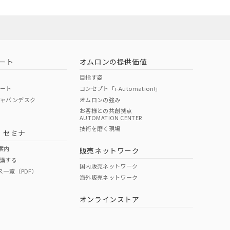
ート
オムロンの提供価値
目指す姿
ポート
コンセプト「i-Automation!」
ジャパンデスク
オムロンの強み
お客様との共創拠点
AUTOMATION CENTER
DIBP
BBP
DEHP
環境保護
技術を磨く現場
・セミナ
状況ページへ
使用期限
検索ください
案内
販売ネットワーク
講する
O
O
O
10
国内販売ネットワーク
ス一覧（PDF）
海外販売ネットワーク
オンラインストア