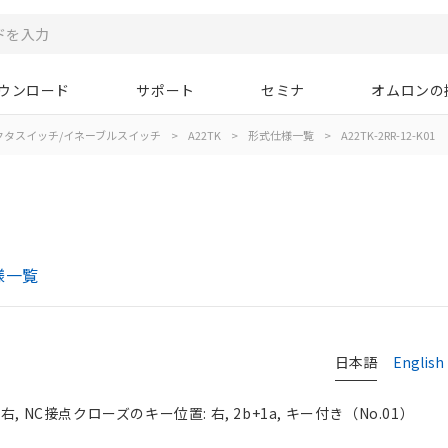
ウンロード
サポート
セミナ
オムロンの
クタスイッチ/イネーブルスイッチ
>
A22TK
>
形式仕様一覧
>
A22TK-2RR-12-K01
様一覧
日本語
English
 NC接点クローズのキー位置: 右, 2b+1a, キー付き（No.01）