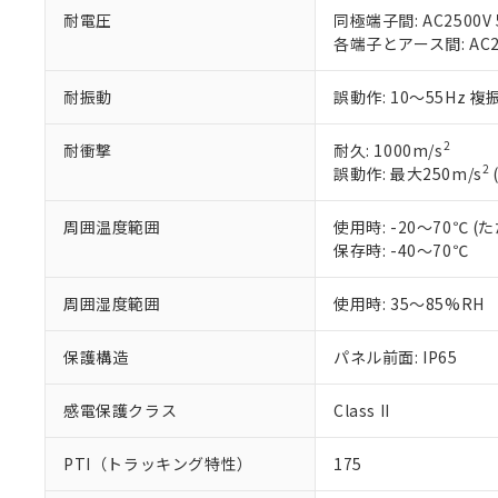
「10」：通常の
ている必要が
耐電圧
同極端子間: AC2500V 5
味します。
空
受注生産
お客様が当ウ
※3 非含有証明
各端子とアース間: AC250
「－」：未確認で
白
が、当社の製
さい。
下記の非含有証明
耐振動
誤動作: 10～55Hz 複
※当社の共同
いる法人を指
EU RoHS指令（
2
耐衝撃
耐久: 1000m/s
51物質の非含有証
2
誤動作: 最大250m/s
※本証明書は発行
また、RoHS指
周囲温度範囲
使用時: -20～70℃
混在することから
保存時: -40～70℃
既に当社にて対応
り割愛しておりま
周囲湿度範囲
使用時: 35～85%RH
保護構造
パネル前面: IP65
感電保護クラス
Class II
PTI（トラッキング特性）
175