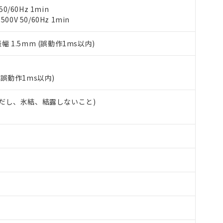
使用状況下において有害物質が外部に漏えいし、環境に深刻な影響を
あります。
0/60Hz 1min
機種、また在庫状況の情報を公開していない機種
ェブサイト上で当社にご登録された部品リストについて、当社およ
書ダウンロード
0V 50/60Hz 1min
す。当社販売部門へお問い合わせください。
品・サービスに関するお客様との取引・商談に必要な範囲で利用す
合意する
キャンセル
書をダウンロードすることができます。
振幅 1.5mm (誤動作1ms以内)
利用者とは、
"個人情報の共同利用に関して"
の「1.共同利用者の
します。
10物質）の非含有証明書
明書（当社基準）
(誤動作1ms以内)
日時点で非含有を証明するもので、過去に遡って非含有を証明するも
令のフタル酸エステル類４物質の対応では、対応完了までの期間は出
 (ただし、氷結、結露しないこと)
備考欄に対応日を記載しておりました。
品への在庫切替を完了していることから、特段のことがない限り、20
す。