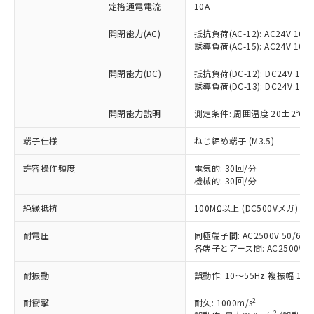
定格通電電流
10A
開閉能力(AC)
抵抗負荷(AC-12): AC24V 10A/A
誘導負荷(AC-15): AC24V 10A/A
開閉能力(DC)
抵抗負荷(DC-12): DC24V 10A/D
※1 対応状況
誘導負荷(DC-13): DC24V 1.5A/
対応済み：EU RoHS指令（10物質）の
開閉能力説明
測定条件: 周囲温度 20±2℃、
非含有に対応した製品が提供可能な商品で
端子仕様
ねじ締め端子 (M3.5)
す。
対応予定：EU RoHS指令（10物質）の非含
ご利用条件
許容操作頻度
電気的: 30回/分
有に対応した製品に切り替える予定のある
機械的: 30回/分
商品です。
対応予定なし：EU RoHS指令（10物質）の
絶縁抵抗
100MΩ以上 (DC500Vメガ)
以下の条件をお読みいただき、同意のうえ
非含有に非対応の商品で、対応品を出す予
ご利用ください。
定はありません。
耐電圧
同極端子間: AC2500V 50/60Hz
調査・確認中：EU RoHS指令（10物質）の
各端子とアース間: AC2500V 50/
本サービスは、当社制御機器事業取扱
※1 中国RoHS○×表
非含有の対応状況を調査中または確認中の
商品の当社在庫状況および標準価格
商品です。
耐振動
誤動作: 10～55Hz 複振幅 1.
(税抜)を提供させていただくもので
「○」：最大均質材料含有率が中国RoHSの
非該当品：ライセンス料など無形物で、有
す。
基準値以下であることを示します。
2
耐衝撃
耐久: 1000m/s
害物質有無と関係のない商品です。
当社制御機器事業取扱商品の中には、
2