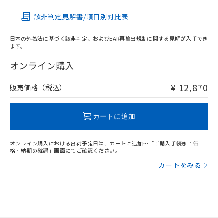
その他の認証はこちらのページからご検索ください
該非判定見解書/項目別対比表
X
O
O
O
日本の外為法に基づく該非判定、およびEAR再輸出規制に関する見解が入手でき
ます。
"対応済み"や非含有の記載がされた商品であっても、流通
在庫等で未対応品が混在する可能性があります。
オンライン購入
非含有品が必要な際は、弊社営業部門もしくは販売店へお
問い合わせください。
¥ 12,870
販売価格（税込）
この製品のRoHS/REACH対応状況ページへ
カートに追加
オンライン購入における出荷予定日は、カートに追加～「ご購入手続き：価
格・納期の確認」画面にてご確認ください。
カートをみる