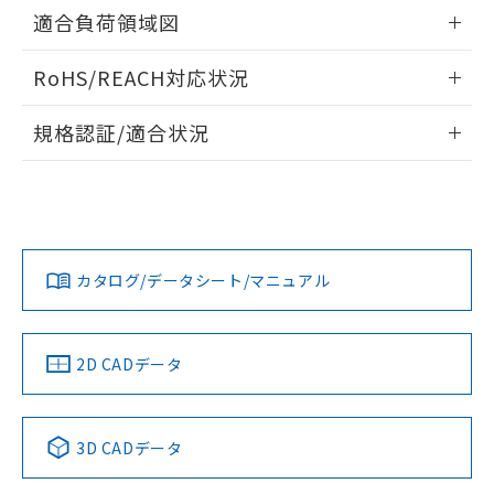
「－」：未確認です。当社販売部門へお問
情報更新：2026/05/21
あります。
適合負荷領域図
い合わせください。
お客様が当ウェブサイト上で当社にご
※3 非含有証明書ダウンロード
登録された部品リストについて、当社
情報更新：2026/05/21
RoHS/REACH対応状況
および当社の共同利用者が、当社の製
下記の非含有証明書をダウンロードするこ
品・サービスに関するお客様との取
情報更新：2026/7/29
とができます。
合意する
キャンセル
引・商談に必要な範囲で利用すること
規格認証/適合状況
をご了承ください。
EU RoHS指令（10物質）の非含有証明書
EU RoHS
注意事項・凡例
※当社の共同利用者とは、
"個人情報
UL認証
CSA認証
CEマーキング
51物質の非含有証明書（当社基準）
の共同利用に関して"
の「1.共同利
※本証明書は発行日時点で非含有を証明す
用者の範囲」に記載されている法人を
Yes
Yes
Yes
るもので、過去に遡って非含有を証明する
対応状況
対応予定月
※1
※2
指します。
ものではありません。
カタログ/データシート/マニュアル
また、RoHS指令のフタル酸エステル類４
対応済み
物質の対応では、対応完了までの期間は出
LR型式承認
DNV型式承認
BV型式承認
KR型式承
荷製品に未対応品が混在することから備考
（イギリス
（ノルウェー
（フランス
（韓国
欄に対応日を記載しておりました。
船舶規格）
船舶規格）
船舶規格）
船舶規格
中国 RoHS
注意事項・凡例
2D CADデータ
既に当社にて対応品への在庫切替を完了
していることから、特段のことがない限
No
No
No
No
り、2022年1月12日より割愛しておりま
中国 RoHS表
※1 ※2
す。
3D CADデータ
この製品の規格認証/適合状況ページへ
Pb
Hg
Cd
Cr(VI)