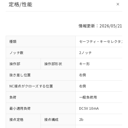
定格/性能
情報更新：2026/05/21
種類
セーフティ・キーセレクタス
ノッチ数
2ノッチ
操作部
操作部形状
キー形
抜き差し位置
右側
NC接点がクローズする位置
右側
負荷
一般負荷用
最小適用負荷
DC5V 10mA
接点定格
接点構成
2b