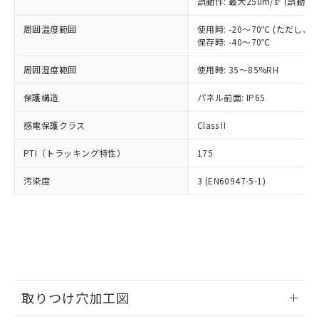
誤動作: 最大250m/s
(誤動作1
「×」：最大均質材料含有率が中国RoHSの
仕入先様の事情により、非含有部品として
本サービスの対象外となる商品もある
基準値を超えていることを示します。
いたものが、含有品と判明した場合などや
当社は、これら貴社製品のうち、外国
ことをご了承ください。
周囲温度範囲
使用時: -20～70℃ (ただし
「－」：未確認です。当社販売部門へお問
むを得ず変更することがあります。
為替および外国貿易法に定める商品
在庫状況および標準価格照会結果は、
保存時: -40～70℃
い合わせください。
（以下｢規制貨物等」という）を輸出
記載している更新日時点での社内デー
*EU RoHS指令（10物質）：
または国外への提供する場合は、日本
周囲湿度範囲
使用時: 35～85%RH
記
タに基づき作成されるものであり、閲
説明
鉛(Pb) 1000ppm以下、 水銀(Hg) 1000ppm以下、 カド
*中国RoHS10物質の基準値 (GB/T26572)：
国政府の輸出許可(または役務取引許
号
覧された時点での実際の在庫および標
ミウム(Cd) 100ppm以下、
Pb(鉛) :1000ppm、 Hg(水銀) : 1000ppm、 Cd(カドミウ
可)を取得するなどの必要な手続きを
保護構造
パネル前面: IP65
六価クロム(Cr(Ⅵ)) 1000ppm以下、ポリ臭化ビフェニル
ム) : 100ppm、
準価格とは異なる場合があることをご
類(PBB) 1000ppm以下、ポリ臭化ジフェニルエーテル類
Cr(Ⅵ)(六価クロム) : 1000ppm、 PBBs(ポリ臭化ビフェ
とります。
了承ください。
(PBDE) 1000ppm以下、フタル酸ビス(2-エチルヘキシ
○
一定数以上の在庫あり
ニル類) : 1000ppm、 PBDEs(ポリ臭化ジフェニルエーテ
感電保護クラス
Class II
当社は規制貨物を破棄する場合は、完
ル) (DEHP)(別名：DOP) 1000ppm以下、フタル酸ブチ
正式な納期状況および標準価格はお客
ル類) : 1000ppm、
ルベンジル（BBP） 1000ppm以下、フタル酸ジブチル
全に破砕するなど、違法に輸出されな
DBP(フタル酸ジブチル) : 1000ppm、 DIBP(フタル酸ジ
様のお取引先、またはお客様担当のオ
（DBP） 1000ppm以下、フタル酸ジイソブチル
PTI（トラッキング特性）
175
イソブチル) : 1000ppm、 BBP(フタル酸ブチルベンジ
△
一定数には満たないが在庫あり
いよう必要な手段を講じます。
ムロン制御機器販売店・当社販売員に
(DIBP) 1000ppm以下
ル) : 1000ppm、
当社は貴社製品を、核兵器、ミサイ
但し、RoHS指令で産業用監視および制御機器に対する
DEHP(フタル酸ビス(2-エチルヘキシル)) : 1000ppm
ご相談ください。
汚染度
3 (EN60947-5-1)
適用除外項目は除く。
ル、化学兵器、生物兵器またはその他
－
在庫なし(最新の在庫状況につ
オムロン制御機器販売店や当社販売拠
フタル酸エステル類の４物質については閾値を超える意
武器並びにこれらの製造装置等に一切
いては、お客様のお取引先、ま
図的な使用がないことを確認しています。
点は「
販売ネットワーク
」をご確認
※2 環境保護使用期限
使用いたしません。
たはお客様担当のオムロン制御
ください。
当社は、貴社製品を第三者に販売する
機器販売店・当社販売員にご確
在庫状況および標準価格結果を当社の
※2 対応予定月
「ｅ」：有害物質（10物質）のすべてが基
場合は、上記1、2および3の内容を当
認ください)
事前の承諾なく第三者に漏洩または開
準値以下であることを示します。
該第三者に通知します。また当社は、
示しないようお願いします。
部品在庫の切り替え状況などにより、予定
「10」：通常の使用状況下において有害物
販売先および販売に係わる関係者が違
マイパーツ機能（部品リスト作成サー
空
受注生産機種、また在庫状況の
月が前後することがあります。
質が外部に漏えいし、環境に深刻な影響を
法に輸出するおそれがある場合は、取
取りつけ穴加工図
ビス）をご利用いただくには、I-Web
白
情報を公開していない機種
及ぼさない年数を意味します。
り引きをいたしません。
メンバーズにご登録されている必要が