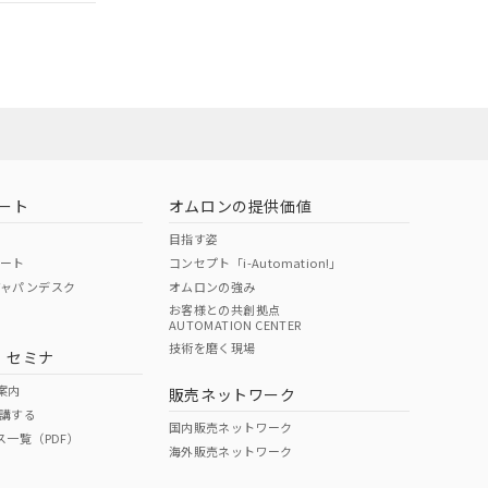
ート
オムロンの提供価値
目指す姿
ポート
コンセプト「i-Automation!」
ジャパンデスク
オムロンの強み
お客様との共創拠点
AUTOMATION CENTER
DIBP
BBP
DEHP
環境保護
技術を磨く現場
・セミナ
状況ページへ
使用期限
検索ください
案内
販売ネットワーク
講する
O
O
O
10
国内販売ネットワーク
ス一覧（PDF）
海外販売ネットワーク