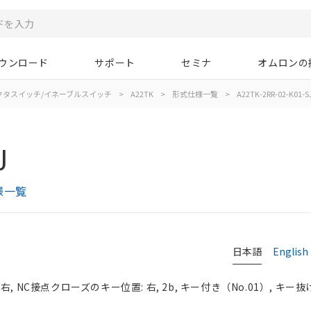
ウンロード
サポート
セミナ
オムロンの
クタスイッチ/イネーブルスイッチ
>
A22TK
>
形式仕様一覧
>
A22TK-2RR-02-K01-S
J
様一覧
日本語
English
, NC接点クローズのキー位置: 右, 2b, キー付き（No.01）, キー