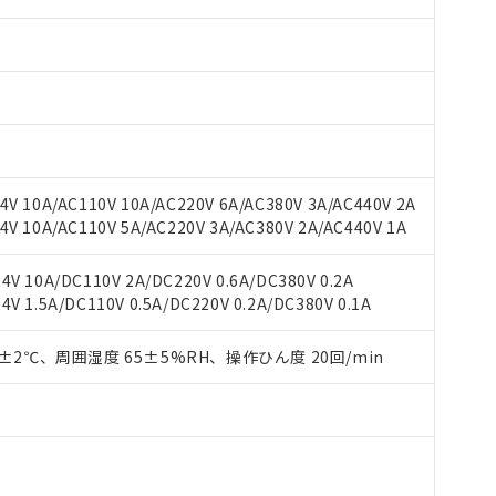
 RoHS指令（10物質）の非含有に対応した製品が提供可能な商品です
oHS指令（10物質）の非含有に対応した製品に切り替える予定のある
 RoHS指令（10物質）の非含有に非対応の商品で、対応品を出す予
 RoHS指令（10物質）の非含有の対応状況を調査中または確認中の
ンス料など無形物で、有害物質有無と関係のない商品です。
○×表
V 10A/AC110V 10A/AC220V 6A/AC380V 3A/AC440V 2A
より、非含有部品としていたものが、含有品と判明した場合などやむ
V 10A/AC110V 5A/AC220V 3A/AC380V 2A/AC440V 1A
みいただき、同意のうえご利用ください。
材料含有率が中国RoHSの基準値以下であることを示します。
材料含有率が中国RoHSの基準値を超えていることを示します。
、当社制御機器事業取扱商品の当社在庫状況および標準価格(税抜)
ら貴社製品のうち、外国為替および外国貿易法に定める商品（以下｢
質）：
V 10A/DC110V 2A/DC220V 0.6A/DC380V 0.2A
す。当社販売部門へお問い合わせください。
 水銀(Hg) 1000ppm以下、 カドミウム(Cd) 100ppm以下、
たは国外への提供する場合は、日本国政府の輸出許可(または役務取
 1.5A/DC110V 0.5A/DC220V 0.2A/DC380V 0.1A
000ppm以下、ポリ臭化ビフェニル類(PBB) 1000ppm以下、ポリ臭化ジフェニルエーテル類(P
事業取扱商品の中には、本サービスの対象外となる商品もあること
手続きをとります。
キシル) (DEHP)(別名：DOP) 1000ppm以下、フタル酸ブチルベンジル（BBP） 100
(GB/T26572)：
以下、フタル酸ジイソブチル (DIBP) 1000ppm以下
び標準価格照会結果は、記載している更新日時点での社内データに
物を破棄する場合は、完全に破砕するなど、違法に輸出されないよ
(水銀) : 1000ppm、 Cd(カドミウム) : 100ppm、
0±2℃、周囲湿度 65±5%RH、操作ひん度 20回/min
業用監視および制御機器に対する適用除外項目は除く。
覧された時点での実際の在庫および標準価格とは異なる場合がある
1000ppm、 PBBs(ポリ臭化ビフェニル類) : 1000ppm、 PBDEs(ポリ臭化ジフェニルエーテル類
物質については閾値を超える意図的な使用がないことを確認しています。
上の在庫あり
 1000ppm、 DIBP(フタル酸ジイソブチル) : 1000ppm、 BBP(フタル酸ブチルベンジル) :
品を、核兵器、ミサイル、化学兵器、生物兵器またはその他武器並
チルヘキシル)) : 1000ppm
況および標準価格はお客様のお取引先、またはお客様担当のオムロ
用いたしません。
ご相談ください。
は満たないが在庫あり
製品を第三者に販売する場合は、上記1、2および3の内容を当該第
機器販売店や当社販売拠点は「
販売ネットワーク
」をご確認くだ
販売先および販売に係わる関係者が違法に輸出するおそれがある場
用期限
び標準価格結果を当社の事前の承諾なく第三者に漏洩または開示し
え状況などにより、予定月が前後することがあります。
(最新の在庫状況については、お客様のお取引先、またはお客様担当