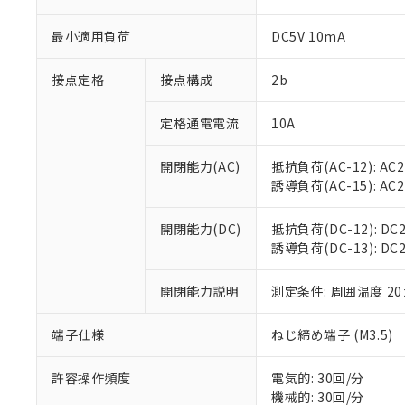
※1 対応状況
最小適用負荷
DC5V 10mA
対応済み：EU
接点定格
接点構成
2b
対応予定：EU R
対応予定なし：EU
定格通電電流
10A
調査・確認中：EU
ご利用条件
非該当品：ライセ
※1 中国RoHS
開閉能力(AC)
抵抗負荷(AC-12): AC24
仕入先様の事情に
誘導負荷(AC-15): AC24
があります。
以下の条件をお読
「○」：最大均質
「×」：最大均質
本サービスは
当社は、これ
*EU RoHS指令（10物
開閉能力(DC)
抵抗負荷(DC-12): DC24
「－」：未確認で
鉛(Pb) 1000ppm以下、
くものです。
う）を輸出ま
誘導負荷(DC-13): DC24V
記
説明
六価クロム(Cr(Ⅵ)) 1
当社制御機器
などの必要な
フタル酸ビス(2-エチルヘ
号
*中国RoHS10物質の基準値 
ル（DBP） 1000ppm
在庫状況およ
当社は規制貨
Pb(鉛) :1000ppm、 Hg
開閉能力説明
測定条件: 周囲温度 2
但し、RoHS指令で産
のであり、閲
ます。
Cr(Ⅵ)(六価クロム) : 
フタル酸エステル類の４
○
一定数以
DBP(フタル酸ジブチル) :
い。
当社は貴社製
DEHP(フタル酸ビス(2-エ
端子仕様
ねじ締め端子 (M3.5)
正式な納期状
置等に一切使
当社販売員に
※2 対応予定月
△
一定数に
当社は、貴社
オムロン制御
また当社は、
許容操作頻度
電気的: 30回/分
※2 環境保護使
在庫状況およ
部品在庫の切り替
たしません。
機械的: 30回/分
－
在庫なし