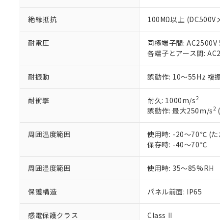
す。
「ｅ」：有害物質
機器販売
マイパーツ機
「10」：通常の
絶縁抵抗
100MΩ以上 (DC500V
ている必要が
味します。
空
受注生産
お客様が当ウ
※3 非含有証明
「－」：未確認で
白
耐電圧
同極端子間: AC2500V 5
が、当社の製
各端子とアース間: AC250
さい。
下記の非含有証明
※当社の共同
いる法人を指
耐振動
誤動作: 10～55Hz 複
EU RoHS指令（
51物質の非含有証
※本証明書は発行
2
耐衝撃
耐久: 1000m/s
また、RoHS指
2
誤動作: 最大250m/s
混在することから
既に当社にて対応
周囲温度範囲
使用時: -20～70℃
り割愛しておりま
保存時: -40～70℃
周囲湿度範囲
使用時: 35～85%RH
保護構造
パネル前面: IP65
感電保護クラス
Class II