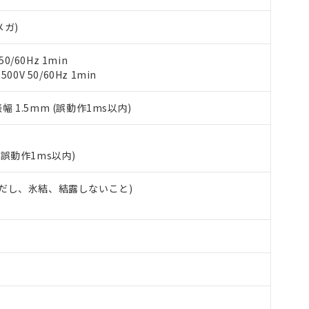
（10物質）のすべてが基準値以下であることを示します。
店・当社販売員にご確認ください)
能（部品リスト作成サービス）をご利用いただくには、I-Webメン
使用状況下において有害物質が外部に漏えいし、環境に深刻な影響を
メガ)
あります。
機種、また在庫状況の情報を公開していない機種
ェブサイト上で当社にご登録された部品リストについて、当社およ
書ダウンロード
す。当社販売部門へお問い合わせください。
0/60Hz 1min
品・サービスに関するお客様との取引・商談に必要な範囲で利用す
合意する
キャンセル
0V 50/60Hz 1min
書をダウンロードすることができます。
利用者とは、
"個人情報の共同利用に関して"
の「1.共同利用者の
します。
振幅 1.5mm (誤動作1ms以内)
10物質）の非含有証明書
明書（当社基準）
日時点で非含有を証明するもので、過去に遡って非含有を証明するも
令のフタル酸エステル類４物質の対応では、対応完了までの期間は出
(誤動作1ms以内)
備考欄に対応日を記載しておりました。
品への在庫切替を完了していることから、特段のことがない限り、20
 (ただし、氷結、結露しないこと)
す。