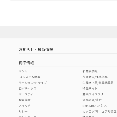
EU RoHS
注意事項・凡例
UL認証
CSA認証
CEマーキング
Yes
Yes
Yes
対応状況
対応予定月
※1
※2
対応済み
LR型式承認
DNV型式承認
BV型式承認
KR
（イギリス
（ノルウェー
（フランス
（
お知らせ・最新情報
中国 RoHS
注意事項・凡例
船舶規格）
船舶規格）
船舶規格）
船
商品情報
No
No
No
No
中国 RoHS表
※1 ※2
センサ
新商品情報
FAシステム機器
在庫状況/標準価格
Pb
Hg
Cd
Cr(V
モーション/ドライブ
生産終了品/推奨代替品
ロボティクス
特設サイト
セーフティ
動画ライブラリ
検査装置
規格認証/適合
X
O
O
O
スイッチ
RoHS/REACH対応
リレー
カタログ/マニュアル訂正