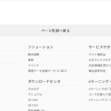
CCC認証
電波法
Yes
N/A
非含有証明書
※3
ページ先頭へ戻る
ダウンロードはこちら
型式承認
NK型式承認
ABS型式承認
韓国
（日本
（アメリカ
ソリューション
サービスサポ
舶規格）
船舶規格）
船舶規格）
解決提案
テスト機貸出
事例
ロボティクスサ
No
No
イベント
日本語相談窓口
現場データ活用サービスi-BELT
輸出該非判定
I)
PBBs
PBDEs
DBP
ダウンロードセンタ
eラーニング
この製品の規格認証/適合
その他の認証はこちらのページからご
カタログ
eラーニングのご
マニュアル
コースを選んで受
O
O
O
2D CAD
eラーニングコー
3D CAD
電気制御CAD