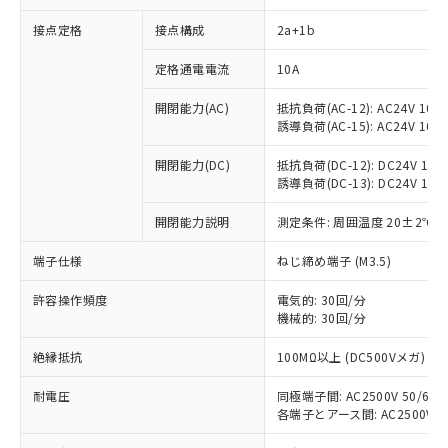
接点定格
接点構成
2a+1b
定格通電電流
10A
開閉能力(AC)
抵抗負荷(AC-12): AC24V 10A/A
誘導負荷(AC-15): AC24V 10A/A
開閉能力(DC)
抵抗負荷(DC-12): DC24V 10A/D
誘導負荷(DC-13): DC24V 1.5A/
※1 対応状況
開閉能力説明
測定条件: 周囲温度 20±2℃、
対応済み：EU RoHS指令（10物質）の
端子仕様
ねじ締め端子 (M3.5)
非含有に対応した製品が提供可能な商品で
す。
許容操作頻度
電気的: 30回/分
対応予定：EU RoHS指令（10物質）の非含
ご利用条件
機械的: 30回/分
有に対応した製品に切り替える予定のある
商品です。
絶縁抵抗
100MΩ以上 (DC500Vメガ)
対応予定なし：EU RoHS指令（10物質）の
以下の条件をお読みいただき、同意のうえ
非含有に非対応の商品で、対応品を出す予
耐電圧
同極端子間: AC2500V 50/60Hz
ご利用ください。
定はありません。
各端子とアース間: AC2500V 50/
調査・確認中：EU RoHS指令（10物質）の
本サービスは、当社制御機器事業取扱