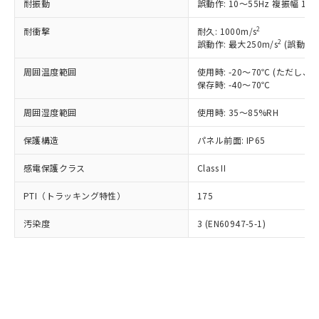
※1 中国RoHS○×表
非含有の対応状況を調査中または確認中の
耐振動
誤動作: 10～55Hz 複振幅 1.
商品の当社在庫状況および標準価格
商品です。
(税抜)を提供させていただくもので
「○」：最大均質材料含有率が中国RoHSの
2
耐衝撃
耐久: 1000m/s
非該当品：ライセンス料など無形物で、有
す。
2
誤動作: 最大250m/s
(誤動作1
基準値以下であることを示します。
害物質有無と関係のない商品です。
当社制御機器事業取扱商品の中には、
「×」：最大均質材料含有率が中国RoHSの
仕入先様の事情により、非含有部品として
本サービスの対象外となる商品もある
周囲温度範囲
使用時: -20～70℃ (ただし
基準値を超えていることを示します。
いたものが、含有品と判明した場合などや
当社は、これら貴社製品のうち、外国
ことをご了承ください。
保存時: -40～70℃
「－」：未確認です。当社販売部門へお問
むを得ず変更することがあります。
為替および外国貿易法に定める商品
在庫状況および標準価格照会結果は、
い合わせください。
（以下｢規制貨物等」という）を輸出
周囲湿度範囲
使用時: 35～85%RH
記載している更新日時点での社内デー
*EU RoHS指令（10物質）：
または国外への提供する場合は、日本
記
タに基づき作成されるものであり、閲
説明
鉛(Pb) 1000ppm以下、 水銀(Hg) 1000ppm以下、 カド
*中国RoHS10物質の基準値 (GB/T26572)：
国政府の輸出許可(または役務取引許
保護構造
パネル前面: IP65
号
覧された時点での実際の在庫および標
ミウム(Cd) 100ppm以下、
Pb(鉛) :1000ppm、 Hg(水銀) : 1000ppm、 Cd(カドミウ
可)を取得するなどの必要な手続きを
六価クロム(Cr(Ⅵ)) 1000ppm以下、ポリ臭化ビフェニル
ム) : 100ppm、
準価格とは異なる場合があることをご
類(PBB) 1000ppm以下、ポリ臭化ジフェニルエーテル類
Cr(Ⅵ)(六価クロム) : 1000ppm、 PBBs(ポリ臭化ビフェ
感電保護クラス
Class II
とります。
了承ください。
(PBDE) 1000ppm以下、フタル酸ビス(2-エチルヘキシ
○
一定数以上の在庫あり
ニル類) : 1000ppm、 PBDEs(ポリ臭化ジフェニルエーテ
当社は規制貨物を破棄する場合は、完
ル) (DEHP)(別名：DOP) 1000ppm以下、フタル酸ブチ
正式な納期状況および標準価格はお客
ル類) : 1000ppm、
PTI（トラッキング特性）
175
ルベンジル（BBP） 1000ppm以下、フタル酸ジブチル
全に破砕するなど、違法に輸出されな
DBP(フタル酸ジブチル) : 1000ppm、 DIBP(フタル酸ジ
様のお取引先、またはお客様担当のオ
（DBP） 1000ppm以下、フタル酸ジイソブチル
イソブチル) : 1000ppm、 BBP(フタル酸ブチルベンジ
△
一定数には満たないが在庫あり
いよう必要な手段を講じます。
ムロン制御機器販売店・当社販売員に
(DIBP) 1000ppm以下
ル) : 1000ppm、
汚染度
3 (EN60947-5-1)
当社は貴社製品を、核兵器、ミサイ
但し、RoHS指令で産業用監視および制御機器に対する
DEHP(フタル酸ビス(2-エチルヘキシル)) : 1000ppm
ご相談ください。
適用除外項目は除く。
ル、化学兵器、生物兵器またはその他
－
在庫なし(最新の在庫状況につ
オムロン制御機器販売店や当社販売拠
フタル酸エステル類の４物質については閾値を超える意
武器並びにこれらの製造装置等に一切
いては、お客様のお取引先、ま
図的な使用がないことを確認しています。
点は「
販売ネットワーク
」をご確認
※2 環境保護使用期限
使用いたしません。
たはお客様担当のオムロン制御
ください。
当社は、貴社製品を第三者に販売する
機器販売店・当社販売員にご確
在庫状況および標準価格結果を当社の
※2 対応予定月
「ｅ」：有害物質（10物質）のすべてが基
場合は、上記1、2および3の内容を当
認ください)
事前の承諾なく第三者に漏洩または開
準値以下であることを示します。