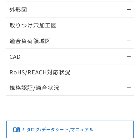
該第三者に通知します。また当社は、
示しないようお願いします。
部品在庫の切り替え状況などにより、予定
「10」：通常の使用状況下において有害物
販売先および販売に係わる関係者が違
外形図
マイパーツ機能（部品リスト作成サー
空
受注生産機種、また在庫状況の
月が前後することがあります。
質が外部に漏えいし、環境に深刻な影響を
法に輸出するおそれがある場合は、取
ビス）をご利用いただくには、I-Web
白
情報を公開していない機種
及ぼさない年数を意味します。
り引きをいたしません。
情報更新：2026/05/21
メンバーズにご登録されている必要が
取りつけ穴加工図
「－」：未確認です。当社販売部門へお問
あります。
い合わせください。
お客様が当ウェブサイト上で当社にご
情報更新：2026/05/21
※3 非含有証明書ダウンロード
適合負荷領域図
登録された部品リストについて、当社
および当社の共同利用者が、当社の製
情報更新：2026/05/21
下記の非含有証明書をダウンロードするこ
品・サービスに関するお客様との取
CAD
とができます。
合意する
キャンセル
引・商談に必要な範囲で利用すること
ログイン/会員登録いただくと、CADデータをダウンロー
をご了承ください。
RoHS/REACH対応状況
EU RoHS指令（10物質）の非含有証明書
ドすることができます。
※当社の共同利用者とは、
"個人情報
51物質の非含有証明書（当社基準）
の共同利用に関して"
の「1.共同利
情報更新：2026/7/29
※本証明書は発行日時点で非含有を証明す
規格認証/適合状況
用者の範囲」に記載されている法人を
るもので、過去に遡って非含有を証明する
指します。
ログイン/会員登録
EU RoHS
注意事項・凡例
ものではありません。
UL認証
CSA認証
CEマーキング
また、RoHS指令のフタル酸エステル類４
物質の対応では、対応完了までの期間は出
Yes
Yes
Yes
対応状況
対応予定月
荷製品に未対応品が混在することから備考
※1
※2
ダウンロードデータをご利用いただく前に、以下を必ずお読
欄に対応日を記載しておりました。
みください。
カタログ/データシート/マニュアル
対応済み
既に当社にて対応品への在庫切替を完了
ソフトウェアの使用条件
していることから、特段のことがない限
LR型式承認
DNV型式承認
BV型式承認
KR型式承