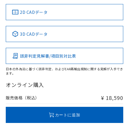
り、2022年1月12日より割愛しておりま
（イギリス
（ノルウェー
（フランス
（韓国
す。
船舶規格）
船舶規格）
船舶規格）
船舶規格
中国 RoHS
注意事項・凡例
2D CADデータ
No
No
No
No
中国 RoHS表
※1 ※2
3D CADデータ
この製品の規格認証/適合状況ページへ
Pb
Hg
Cd
Cr(VI)
その他の認証はこちらのページからご検索ください
該非判定見解書/項目別対比表
X
O
O
O
日本の外為法に基づく該非判定、およびEAR再輸出規制に関する見解が入手でき
ます。
"対応済み"や非含有の記載がされた商品であっても、流通
在庫等で未対応品が混在する可能性があります。
オンライン購入
非含有品が必要な際は、弊社営業部門もしくは販売店へお
問い合わせください。
¥ 18,590
販売価格（税込）
この製品のRoHS/REACH対応状況ページへ
カートに追加