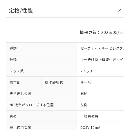
定格/性能
情報更新：2026/05/21
種類
セーフティ・キーセレクタス
分類
キー抜け防止機能付きタイプ
ノッチ数
2ノッチ
操作部
操作部形状
キー形
抜き差し位置
右側
NC接点がクローズする位置
左側
負荷
一般負荷用
最小適用負荷
DC5V 10mA