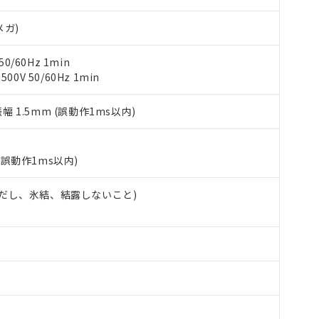
（10物質）のすべてが基準値以下であることを示します。
店・当社販売員にご確認ください)
能（部品リスト作成サービス）をご利用いただくには、I-Webメン
使用状況下において有害物質が外部に漏えいし、環境に深刻な影響を
メガ)
あります。
機種、また在庫状況の情報を公開していない機種
ェブサイト上で当社にご登録された部品リストについて、当社およ
書ダウンロード
す。当社販売部門へお問い合わせください。
0/60Hz 1min
品・サービスに関するお客様との取引・商談に必要な範囲で利用す
合意する
キャンセル
0V 50/60Hz 1min
書をダウンロードすることができます。
利用者とは、
"個人情報の共同利用に関して"
の「1.共同利用者の
します。
振幅 1.5mm (誤動作1ms以内)
10物質）の非含有証明書
明書（当社基準）
日時点で非含有を証明するもので、過去に遡って非含有を証明するも
令のフタル酸エステル類４物質の対応では、対応完了までの期間は出
(誤動作1ms以内)
備考欄に対応日を記載しておりました。
品への在庫切替を完了していることから、特段のことがない限り、20
 (ただし、氷結、結露しないこと)
す。