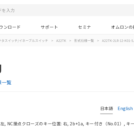
ウンロード
サポート
セミナ
オムロンの
クタスイッチ/イネーブルスイッチ
>
A22TK
>
形式仕様一覧
>
A22TK-2LR-12-K01-S
J
様一覧
日本語
English
 NC接点クローズのキー位置: 右, 2b+1a, キー付き（No.01）, 