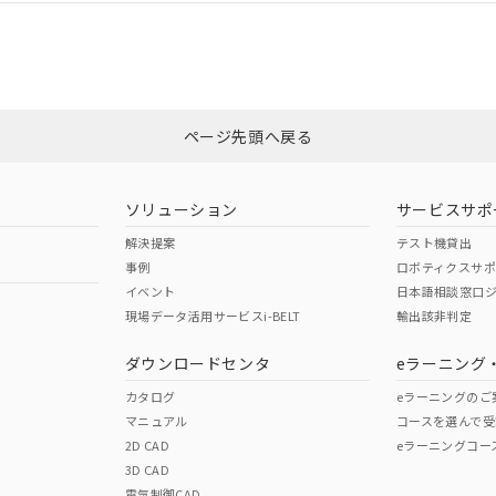
CCC認証
電波法
Yes
N/A
非含有証明書
※3
ページ先頭へ戻る
ダウンロードはこちら
型式承認
NK型式承認
ABS型式承認
韓国
（日本
（アメリカ
ソリューション
サービスサポ
舶規格）
船舶規格）
船舶規格）
解決提案
テスト機貸出
事例
ロボティクスサ
No
No
イベント
日本語相談窓口
現場データ活用サービスi-BELT
輸出該非判定
I)
PBBs
PBDEs
DBP
ダウンロードセンタ
eラーニング
この製品の規格認証/適合
その他の認証はこちらのページからご
カタログ
eラーニングのご
マニュアル
コースを選んで受
O
O
O
2D CAD
eラーニングコー
3D CAD
電気制御CAD