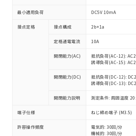
※1 対応状況
最小適用負荷
DC5V 10mA
対応済み：EU
接点定格
接点構成
2b+1a
対応予定：EU R
対応予定なし：EU
定格通電電流
10A
調査・確認中：EU
ご利用条件
非該当品：ライセ
※1 中国RoHS
開閉能力(AC)
抵抗負荷(AC-12): AC24
仕入先様の事情に
誘導負荷(AC-15): AC24
があります。
以下の条件をお読
「○」：最大均質
「×」：最大均質
本サービスは
当社は、これ
*EU RoHS指令（10物
開閉能力(DC)
抵抗負荷(DC-12): DC24
「－」：未確認で
鉛(Pb) 1000ppm以下、
くものです。
う）を輸出ま
誘導負荷(DC-13): DC24V
記
説明
六価クロム(Cr(Ⅵ)) 1
当社制御機器
などの必要な
フタル酸ビス(2-エチルヘ
号
*中国RoHS10物質の基準値 
ル（DBP） 1000ppm
在庫状況およ
当社は規制貨
Pb(鉛) :1000ppm、 Hg
開閉能力説明
測定条件: 周囲温度 2
但し、RoHS指令で産
のであり、閲
ます。
Cr(Ⅵ)(六価クロム) : 
フタル酸エステル類の４
○
一定数以
DBP(フタル酸ジブチル) :
い。
当社は貴社製
DEHP(フタル酸ビス(2-エ
端子仕様
ねじ締め端子 (M3.5)
正式な納期状
置等に一切使
当社販売員に
※2 対応予定月
△
一定数に
当社は、貴社
オムロン制御
また当社は、
許容操作頻度
電気的: 30回/分
※2 環境保護使
在庫状況およ
部品在庫の切り替
たしません。
機械的: 30回/分
－
在庫なし