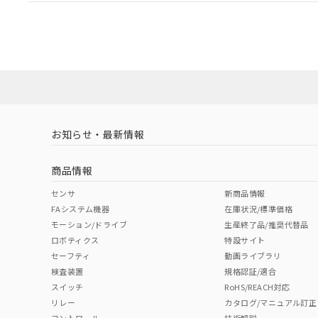
EU RoHS
注意事項・凡例
UL認証
CSA認証
CEマーキング
Yes
Yes
Yes
対応状況
対応予定月
※1
※2
対応済み
LR型式承認
DNV型式承認
BV型式承認
KR
（イギリス
（ノルウェー
（フランス
（
お知らせ・最新情報
中国 RoHS
注意事項・凡例
船舶規格）
船舶規格）
船舶規格）
船
商品情報
No
No
No
No
中国 RoHS表
※1 ※2
センサ
新商品情報
FAシステム機器
在庫状況/標準価格
Pb
Hg
Cd
Cr(V
モーション/ドライブ
生産終了品/推奨代替品
ロボティクス
特設サイト
セーフティ
動画ライブラリ
検査装置
規格認証/適合
X
O
O
O
スイッチ
RoHS/REACH対応
リレー
カタログ/マニュアル訂正