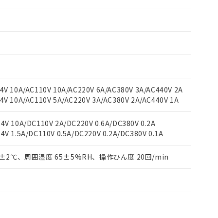
 RoHS指令（10物質）の非含有に対応した製品が提供可能な商品です
oHS指令（10物質）の非含有に対応した製品に切り替える予定のある
 RoHS指令（10物質）の非含有に非対応の商品で、対応品を出す予
 RoHS指令（10物質）の非含有の対応状況を調査中または確認中の
ンス料など無形物で、有害物質有無と関係のない商品です。
○×表
V 10A/AC110V 10A/AC220V 6A/AC380V 3A/AC440V 2A
より、非含有部品としていたものが、含有品と判明した場合などやむ
V 10A/AC110V 5A/AC220V 3A/AC380V 2A/AC440V 1A
みいただき、同意のうえご利用ください。
材料含有率が中国RoHSの基準値以下であることを示します。
材料含有率が中国RoHSの基準値を超えていることを示します。
、当社制御機器事業取扱商品の当社在庫状況および標準価格(税抜)
ら貴社製品のうち、外国為替および外国貿易法に定める商品（以下｢
質）：
V 10A/DC110V 2A/DC220V 0.6A/DC380V 0.2A
す。当社販売部門へお問い合わせください。
 水銀(Hg) 1000ppm以下、 カドミウム(Cd) 100ppm以下、
たは国外への提供する場合は、日本国政府の輸出許可(または役務取
 1.5A/DC110V 0.5A/DC220V 0.2A/DC380V 0.1A
000ppm以下、ポリ臭化ビフェニル類(PBB) 1000ppm以下、ポリ臭化ジフェニルエーテル類(P
事業取扱商品の中には、本サービスの対象外となる商品もあること
手続きをとります。
キシル) (DEHP)(別名：DOP) 1000ppm以下、フタル酸ブチルベンジル（BBP） 100
(GB/T26572)：
以下、フタル酸ジイソブチル (DIBP) 1000ppm以下
び標準価格照会結果は、記載している更新日時点での社内データに
物を破棄する場合は、完全に破砕するなど、違法に輸出されないよ
(水銀) : 1000ppm、 Cd(カドミウム) : 100ppm、
0±2℃、周囲湿度 65±5%RH、操作ひん度 20回/min
業用監視および制御機器に対する適用除外項目は除く。
覧された時点での実際の在庫および標準価格とは異なる場合がある
1000ppm、 PBBs(ポリ臭化ビフェニル類) : 1000ppm、 PBDEs(ポリ臭化ジフェニルエーテル類
物質については閾値を超える意図的な使用がないことを確認しています。
上の在庫あり
 1000ppm、 DIBP(フタル酸ジイソブチル) : 1000ppm、 BBP(フタル酸ブチルベンジル) :
品を、核兵器、ミサイル、化学兵器、生物兵器またはその他武器並
チルヘキシル)) : 1000ppm
況および標準価格はお客様のお取引先、またはお客様担当のオムロ
用いたしません。
ご相談ください。
は満たないが在庫あり
製品を第三者に販売する場合は、上記1、2および3の内容を当該第
機器販売店や当社販売拠点は「
販売ネットワーク
」をご確認くだ
販売先および販売に係わる関係者が違法に輸出するおそれがある場
用期限
び標準価格結果を当社の事前の承諾なく第三者に漏洩または開示し
え状況などにより、予定月が前後することがあります。
(最新の在庫状況については、お客様のお取引先、またはお客様担当