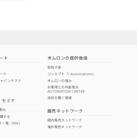
ート
オムロンの提供価値
目指す姿
ポート
コンセプト「i-Automation!」
ジャパンデスク
オムロンの強み
お客様との共創拠点
AUTOMATION CENTER
DIBP
BBP
DEHP
環境保護
技術を磨く現場
・セミナ
状況ページへ
使用期限
検索ください
案内
販売ネットワーク
講する
O
O
O
10
国内販売ネットワーク
ス一覧（PDF）
海外販売ネットワーク