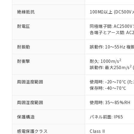
す。
「ｅ」：有害物質
機器販売
マイパーツ機
「10」：通常の
絶縁抵抗
100MΩ以上 (DC500V
ている必要が
味します。
空
受注生産
お客様が当ウ
※3 非含有証明
「－」：未確認で
白
耐電圧
同極端子間: AC2500V 5
が、当社の製
各端子とアース間: AC250
さい。
下記の非含有証明
※当社の共同
いる法人を指
耐振動
誤動作: 10～55Hz 複
EU RoHS指令（
51物質の非含有証
※本証明書は発行
2
耐衝撃
耐久: 1000m/s
また、RoHS指
2
誤動作: 最大250m/s
混在することから
既に当社にて対応
周囲温度範囲
使用時: -20～70℃
り割愛しておりま
保存時: -40～70℃
周囲湿度範囲
使用時: 35～85%RH
保護構造
パネル前面: IP65
感電保護クラス
Class II