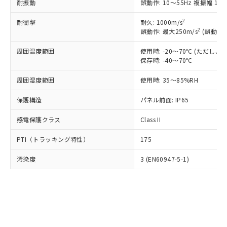
す。
耐振動
誤動作: 10～55Hz 複振幅 1.
基準値以下であることを示します。
害物質有無と関係のない商品です。
当社制御機器事業取扱商品の中には、
「×」：最大均質材料含有率が中国RoHSの
仕入先様の事情により、非含有部品として
2
耐衝撃
耐久: 1000m/s
本サービスの対象外となる商品もある
基準値を超えていることを示します。
いたものが、含有品と判明した場合などや
2
当社は、これら貴社製品のうち、外国
誤動作: 最大250m/s
(誤動作1
ことをご了承ください。
「－」：未確認です。当社販売部門へお問
むを得ず変更することがあります。
為替および外国貿易法に定める商品
在庫状況および標準価格照会結果は、
い合わせください。
周囲温度範囲
使用時: -20～70℃ (ただし
（以下｢規制貨物等」という）を輸出
記載している更新日時点での社内デー
保存時: -40～70℃
*EU RoHS指令（10物質）：
または国外への提供する場合は、日本
記
タに基づき作成されるものであり、閲
説明
鉛(Pb) 1000ppm以下、 水銀(Hg) 1000ppm以下、 カド
*中国RoHS10物質の基準値 (GB/T26572)：
国政府の輸出許可(または役務取引許
号
覧された時点での実際の在庫および標
ミウム(Cd) 100ppm以下、
Pb(鉛) :1000ppm、 Hg(水銀) : 1000ppm、 Cd(カドミウ
周囲湿度範囲
使用時: 35～85%RH
可)を取得するなどの必要な手続きを
六価クロム(Cr(Ⅵ)) 1000ppm以下、ポリ臭化ビフェニル
ム) : 100ppm、
準価格とは異なる場合があることをご
類(PBB) 1000ppm以下、ポリ臭化ジフェニルエーテル類
Cr(Ⅵ)(六価クロム) : 1000ppm、 PBBs(ポリ臭化ビフェ
とります。
了承ください。
保護構造
パネル前面: IP65
(PBDE) 1000ppm以下、フタル酸ビス(2-エチルヘキシ
○
一定数以上の在庫あり
ニル類) : 1000ppm、 PBDEs(ポリ臭化ジフェニルエーテ
当社は規制貨物を破棄する場合は、完
ル) (DEHP)(別名：DOP) 1000ppm以下、フタル酸ブチ
正式な納期状況および標準価格はお客
ル類) : 1000ppm、
ルベンジル（BBP） 1000ppm以下、フタル酸ジブチル
全に破砕するなど、違法に輸出されな
DBP(フタル酸ジブチル) : 1000ppm、 DIBP(フタル酸ジ
様のお取引先、またはお客様担当のオ
感電保護クラス
Class II
（DBP） 1000ppm以下、フタル酸ジイソブチル
イソブチル) : 1000ppm、 BBP(フタル酸ブチルベンジ
△
一定数には満たないが在庫あり
いよう必要な手段を講じます。
ムロン制御機器販売店・当社販売員に
(DIBP) 1000ppm以下
ル) : 1000ppm、
当社は貴社製品を、核兵器、ミサイ
但し、RoHS指令で産業用監視および制御機器に対する
PTI（トラッキング特性）
175
DEHP(フタル酸ビス(2-エチルヘキシル)) : 1000ppm
ご相談ください。
適用除外項目は除く。
ル、化学兵器、生物兵器またはその他
－
在庫なし(最新の在庫状況につ
オムロン制御機器販売店や当社販売拠
フタル酸エステル類の４物質については閾値を超える意
武器並びにこれらの製造装置等に一切
汚染度
3 (EN60947-5-1)
いては、お客様のお取引先、ま
図的な使用がないことを確認しています。
点は「
販売ネットワーク
」をご確認
※2 環境保護使用期限
使用いたしません。
たはお客様担当のオムロン制御
ください。
当社は、貴社製品を第三者に販売する
機器販売店・当社販売員にご確
在庫状況および標準価格結果を当社の
※2 対応予定月
「ｅ」：有害物質（10物質）のすべてが基
場合は、上記1、2および3の内容を当
認ください)
事前の承諾なく第三者に漏洩または開
準値以下であることを示します。
該第三者に通知します。また当社は、
示しないようお願いします。
部品在庫の切り替え状況などにより、予定
「10」：通常の使用状況下において有害物
販売先および販売に係わる関係者が違
マイパーツ機能（部品リスト作成サー
空
受注生産機種、また在庫状況の
月が前後することがあります。
質が外部に漏えいし、環境に深刻な影響を
法に輸出するおそれがある場合は、取
ビス）をご利用いただくには、I-Web