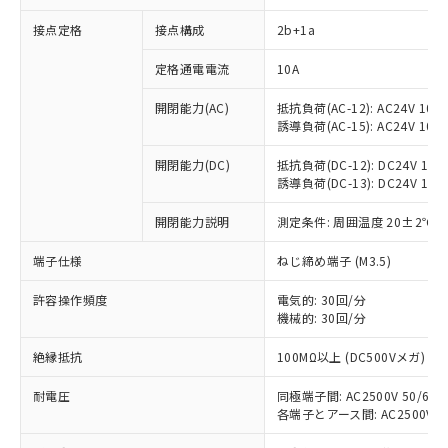
接点定格
接点構成
2b+1a
定格通電電流
10A
開閉能力(AC)
抵抗負荷(AC-12): AC24V 10A/A
誘導負荷(AC-15): AC24V 10A/A
※1 対応状況
開閉能力(DC)
抵抗負荷(DC-12): DC24V 10A/D
誘導負荷(DC-13): DC24V 1.5A/
対応済み：EU RoHS指令（10物質）の
非含有に対応した製品が提供可能な商品で
開閉能力説明
測定条件: 周囲温度 20±2℃、
す。
対応予定：EU RoHS指令（10物質）の非含
端子仕様
ねじ締め端子 (M3.5)
ご利用条件
有に対応した製品に切り替える予定のある
商品です。
許容操作頻度
電気的: 30回/分
対応予定なし：EU RoHS指令（10物質）の
機械的: 30回/分
以下の条件をお読みいただき、同意のうえ
非含有に非対応の商品で、対応品を出す予
ご利用ください。
絶縁抵抗
100MΩ以上 (DC500Vメガ)
定はありません。
調査・確認中：EU RoHS指令（10物質）の
本サービスは、当社制御機器事業取扱
耐電圧
同極端子間: AC2500V 50/60Hz
※1 中国RoHS○×表
非含有の対応状況を調査中または確認中の
商品の当社在庫状況および標準価格
各端子とアース間: AC2500V 50/
商品です。
(税抜)を提供させていただくもので
「○」：最大均質材料含有率が中国RoHSの
非該当品：ライセンス料など無形物で、有