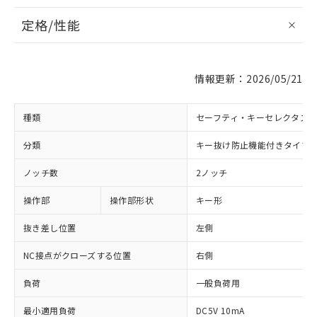
定格/性能
情報更新：2026/05/21
種類
セーフティ・キーセレクタス
分類
キー抜け防止機能付きタイプ
ノッチ数
2ノッチ
操作部
操作部形状
キー形
抜き差し位置
左側
NC接点がクローズする位置
右側
負荷
一般負荷用
最小適用負荷
DC5V 10mA