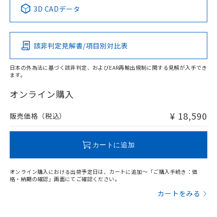
中国 RoHS表
※1 ※2
3D CADデータ
この製品の規格認証/適合状況ページへ
Pb
Hg
Cd
Cr(VI)
その他の認証はこちらのページからご検索ください
該非判定見解書/項目別対比表
X
O
O
O
日本の外為法に基づく該非判定、およびEAR再輸出規制に関する見解が入手でき
ます。
"対応済み"や非含有の記載がされた商品であっても、流通
在庫等で未対応品が混在する可能性があります。
オンライン購入
非含有品が必要な際は、弊社営業部門もしくは販売店へお
問い合わせください。
¥ 18,590
販売価格（税込）
この製品のRoHS/REACH対応状況ページへ
カートに追加
オンライン購入における出荷予定日は、カートに追加～「ご購入手続き：価
格・納期の確認」画面にてご確認ください。
カートをみる