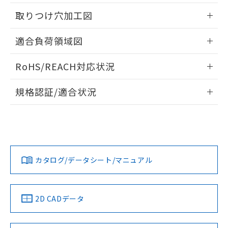
白
情報を公開していない機種
及ぼさない年数を意味します。
り引きをいたしません。
メンバーズにご登録されている必要が
取りつけ穴加工図
「－」：未確認です。当社販売部門へお問
あります。
い合わせください。
お客様が当ウェブサイト上で当社にご
情報更新：2026/05/21
※3 非含有証明書ダウンロード
適合負荷領域図
登録された部品リストについて、当社
および当社の共同利用者が、当社の製
情報更新：2026/05/21
下記の非含有証明書をダウンロードするこ
品・サービスに関するお客様との取
RoHS/REACH対応状況
とができます。
合意する
キャンセル
引・商談に必要な範囲で利用すること
情報更新：2026/7/29
をご了承ください。
規格認証/適合状況
EU RoHS指令（10物質）の非含有証明書
※当社の共同利用者とは、
"個人情報
51物質の非含有証明書（当社基準）
の共同利用に関して"
の「1.共同利
EU RoHS
注意事項・凡例
※本証明書は発行日時点で非含有を証明す
UL認証
CSA認証
CEマーキング
用者の範囲」に記載されている法人を
るもので、過去に遡って非含有を証明する
指します。
ものではありません。
Yes
Yes
Yes
対応状況
対応予定月
※1
※2
また、RoHS指令のフタル酸エステル類４
物質の対応では、対応完了までの期間は出
カタログ/データシート/マニュアル
対応済み
荷製品に未対応品が混在することから備考
LR型式承認
DNV型式承認
BV型式承認
KR型式承
欄に対応日を記載しておりました。
（イギリス
（ノルウェー
（フランス
（韓国
既に当社にて対応品への在庫切替を完了
船舶規格）
船舶規格）
船舶規格）
船舶規格
中国 RoHS
注意事項・凡例
していることから、特段のことがない限
2D CADデータ
り、2022年1月12日より割愛しておりま
No
No
No
No
す。