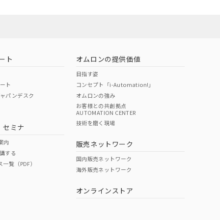
ート
オムロンの提供価値
目指す姿
ポート
コンセプト「i-Automation!」
ジャパンデスク
オムロンの強み
お客様との共創拠点
AUTOMATION CENTER
DIBP
BBP
DEHP
環境保護
技術を磨く現場
・セミナ
状況ページへ
使用期限
検索ください
案内
販売ネットワーク
講する
O
O
O
10
国内販売ネットワーク
ス一覧（PDF）
海外販売ネットワーク
オンラインストア