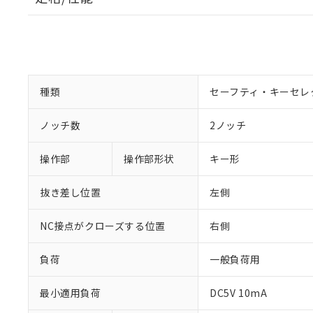
種類
セーフティ・キーセレ
ノッチ数
2ノッチ
操作部
操作部形状
キー形
抜き差し位置
左側
NC接点がクローズする位置
右側
負荷
一般負荷用
最小適用負荷
DC5V 10mA