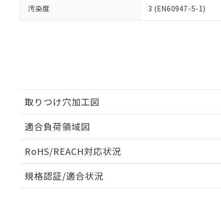
汚染度
3 (EN60947-5-1)
取りつけ穴加工図
適合負荷領域図
RoHS/REACH対応状況
規格認証/適合状況
EU RoHS
注意事項・凡例
UL認証
CSA認証
CEマーキング