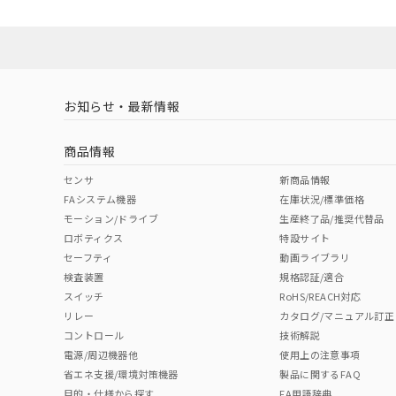
Yes
Yes
Yes
対応状況
対応予定月
※1
※2
対応済み
LR型式承認
DNV型式承認
BV型式承認
KR
（イギリス
（ノルウェー
（フランス
（
お知らせ・最新情報
中国 RoHS
注意事項・凡例
船舶規格）
船舶規格）
船舶規格）
船
商品情報
No
No
No
No
中国 RoHS表
※1 ※2
センサ
新商品情報
FAシステム機器
在庫状況/標準価格
Pb
Hg
Cd
Cr(V
モーション/ドライブ
生産終了品/推奨代替品
ロボティクス
特設サイト
セーフティ
動画ライブラリ
検査装置
規格認証/適合
X
O
O
O
スイッチ
RoHS/REACH対応
リレー
カタログ/マニュアル訂正
コントロール
技術解説
"対応済み"や非含有の記載がされた商品であっても、流通
電源/周辺機器他
使用上の注意事項
非含有品が必要な際は、弊社営業部門もしくは販売店へお
省エネ支援/環境対策機器
製品に関するFAQ
目的・仕様から探す
FA用語辞典