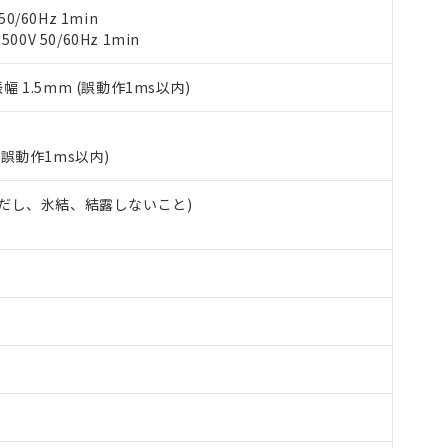
使用状況下において有害物質が外部に漏えいし、環境に深刻な影響を
あります。
0/60Hz 1min
機種、また在庫状況の情報を公開していない機種
ェブサイト上で当社にご登録された部品リストについて、当社およ
書ダウンロード
0V 50/60Hz 1min
す。当社販売部門へお問い合わせください。
品・サービスに関するお客様との取引・商談に必要な範囲で利用す
合意する
キャンセル
書をダウンロードすることができます。
振幅 1.5mm (誤動作1ms以内)
利用者とは、
"個人情報の共同利用に関して"
の「1.共同利用者の
します。
10物質）の非含有証明書
明書（当社基準）
(誤動作1ms以内)
日時点で非含有を証明するもので、過去に遡って非含有を証明するも
令のフタル酸エステル類４物質の対応では、対応完了までの期間は出
 (ただし、氷結、結露しないこと)
備考欄に対応日を記載しておりました。
品への在庫切替を完了していることから、特段のことがない限り、20
す。