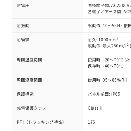
「10」：通常の
ている必要が
耐電圧
同極端子間: AC2500V 5
味します。
空
受注生産
お客様が当ウ
※3 非含有証明
各端子とアース間: AC250
「－」：未確認で
白
が、当社の製
さい。
下記の非含有証明
耐振動
誤動作: 10～55Hz 複
※当社の共同
いる法人を指
EU RoHS指令（
2
耐衝撃
耐久: 1000m/s
51物質の非含有証
2
誤動作: 最大250m/s
※本証明書は発行
また、RoHS指
周囲温度範囲
使用時: -20～70℃
混在することから
保存時: -40～70℃
既に当社にて対応
り割愛しておりま
周囲湿度範囲
使用時: 35～85%RH
保護構造
パネル前面: IP65
感電保護クラス
Class II
PTI（トラッキング特性）
175