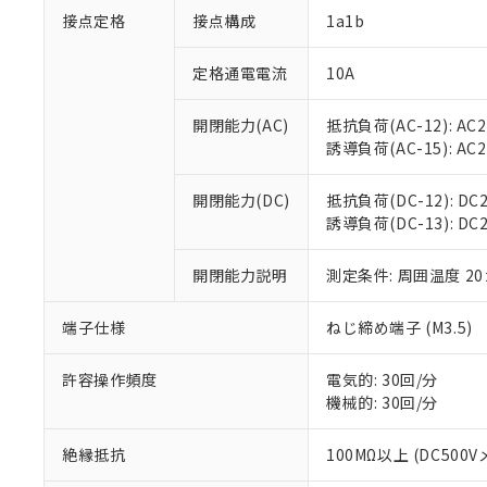
※1 対応状況
接点定格
接点構成
1a1b
対応済み：EU
対応予定：EU R
定格通電電流
10A
対応予定なし：EU
調査・確認中：EU
ご利用条件
開閉能力(AC)
抵抗負荷(AC-12): AC24
非該当品：ライセ
誘導負荷(AC-15): AC24
※1 中国RoHS
仕入先様の事情に
があります。
以下の条件をお読
開閉能力(DC)
抵抗負荷(DC-12): DC24
「○」：最大均質
誘導負荷(DC-13): DC24V
「×」：最大均質
本サービスは
当社は、これ
*EU RoHS指令（10物
「－」：未確認で
鉛(Pb) 1000ppm以下、
くものです。
う）を輸出ま
記
説明
六価クロム(Cr(Ⅵ)) 1
開閉能力説明
測定条件: 周囲温度 2
当社制御機器
などの必要な
フタル酸ビス(2-エチルヘ
号
*中国RoHS10物質の基準値 
ル（DBP） 1000ppm
在庫状況およ
当社は規制貨
Pb(鉛) :1000ppm、 Hg
但し、RoHS指令で産
のであり、閲
ます。
Cr(Ⅵ)(六価クロム) : 
端子仕様
ねじ締め端子 (M3.5)
フタル酸エステル類の４
○
一定数以
DBP(フタル酸ジブチル) :
い。
当社は貴社製
DEHP(フタル酸ビス(2-エ
正式な納期状
置等に一切使
許容操作頻度
電気的: 30回/分
当社販売員に
※2 対応予定月
△
一定数に
当社は、貴社
機械的: 30回/分
オムロン制御
また当社は、
※2 環境保護使
在庫状況およ
部品在庫の切り替
たしません。
－
在庫なし
絶縁抵抗
100MΩ以上 (DC500V
す。
「ｅ」：有害物質
機器販売
マイパーツ機