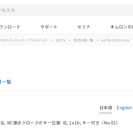
ウンロード
サポート
セミナ
オムロンの
クタスイッチ/イネーブルスイッチ
>
A22TK
>
形式仕様一覧
>
A22TK-2LR-11-K01
様一覧
日本語
English
 NC接点クローズのキー位置: 右, 1a1b, キー付き（No.01）