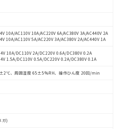
 RoHS指令（10物質）の非含有に対応した製品が提供可能な商品です
oHS指令（10物質）の非含有に対応した製品に切り替える予定のある
 RoHS指令（10物質）の非含有に非対応の商品で、対応品を出す予
 RoHS指令（10物質）の非含有の対応状況を調査中または確認中の
V 10A/AC110V 10A/AC220V 6A/AC380V 3A/AC440V 2A
ンス料など無形物で、有害物質有無と関係のない商品です。
V 10A/AC110V 5A/AC220V 3A/AC380V 2A/AC440V 1A
○×表
より、非含有部品としていたものが、含有品と判明した場合などやむ
みいただき、同意のうえご利用ください。
V 10A/DC110V 2A/DC220V 0.6A/DC380V 0.2A
材料含有率が中国RoHSの基準値以下であることを示します。
 1.5A/DC110V 0.5A/DC220V 0.2A/DC380V 0.1A
材料含有率が中国RoHSの基準値を超えていることを示します。
、当社制御機器事業取扱商品の当社在庫状況および標準価格(税抜)
ら貴社製品のうち、外国為替および外国貿易法に定める商品（以下｢
質）：
す。当社販売部門へお問い合わせください。
 水銀(Hg) 1000ppm以下、 カドミウム(Cd) 100ppm以下、
たは国外への提供する場合は、日本国政府の輸出許可(または役務取
000ppm以下、ポリ臭化ビフェニル類(PBB) 1000ppm以下、ポリ臭化ジフェニルエーテル類(P
0±2℃、周囲湿度 65±5%RH、操作ひん度 20回/min
事業取扱商品の中には、本サービスの対象外となる商品もあること
手続きをとります。
キシル) (DEHP)(別名：DOP) 1000ppm以下、フタル酸ブチルベンジル（BBP） 100
(GB/T26572)：
以下、フタル酸ジイソブチル (DIBP) 1000ppm以下
び標準価格照会結果は、記載している更新日時点での社内データに
物を破棄する場合は、完全に破砕するなど、違法に輸出されないよ
(水銀) : 1000ppm、 Cd(カドミウム) : 100ppm、
業用監視および制御機器に対する適用除外項目は除く。
覧された時点での実際の在庫および標準価格とは異なる場合がある
1000ppm、 PBBs(ポリ臭化ビフェニル類) : 1000ppm、 PBDEs(ポリ臭化ジフェニルエーテル類
物質については閾値を超える意図的な使用がないことを確認しています。
上の在庫あり
 1000ppm、 DIBP(フタル酸ジイソブチル) : 1000ppm、 BBP(フタル酸ブチルベンジル) :
品を、核兵器、ミサイル、化学兵器、生物兵器またはその他武器並
チルヘキシル)) : 1000ppm
況および標準価格はお客様のお取引先、またはお客様担当のオムロ
用いたしません。
ご相談ください。
は満たないが在庫あり
製品を第三者に販売する場合は、上記1、2および3の内容を当該第
機器販売店や当社販売拠点は「
販売ネットワーク
」をご確認くだ
販売先および販売に係わる関係者が違法に輸出するおそれがある場
用期限
び標準価格結果を当社の事前の承諾なく第三者に漏洩または開示し
え状況などにより、予定月が前後することがあります。
(最新の在庫状況については、お客様のお取引先、またはお客様担当
メガ)
（10物質）のすべてが基準値以下であることを示します。
店・当社販売員にご確認ください)
能（部品リスト作成サービス）をご利用いただくには、I-Webメン