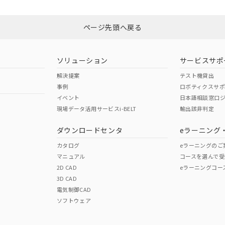
Yes
N/A
非含有証明書
※3
ページ先頭へ戻る
ダウンロードはこちら
型式承認
NK型式承認
ABS型式承認
韓国
（日本
（アメリカ
ソリューション
サービスサポ
舶規格）
船舶規格）
船舶規格）
解決提案
テスト機貸出
事例
ロボティクスサ
No
No
イベント
日本語相談窓口
現場データ活用サービスi-BELT
輸出該非判定
I)
PBBs
PBDEs
DBP
ダウンロードセンタ
eラーニング
この製品の規格認証/適合
その他の認証はこちらのページからご
カタログ
eラーニングのご
マニュアル
コースを選んで受
O
O
O
2D CAD
eラーニングコー
3D CAD
電気制御CAD
在庫等で未対応品が混在する可能性があります。
ソフトウェア
問い合わせください。