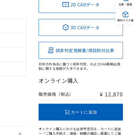
2D CADデータ
在庫・価格
無料テスト機
3D CADデータ
該非判定見解書/項目別対比表
日本の外為法に基づく該非判定、およびEAR再輸出規
制に関する見解が入手できます。
オンライン購入
¥ 12,870
販売価格（税込）
カートに追加
オンライン購入における出荷予定日は、カートに追加
～「ご購入手続き：価格・納期の確認」画面にてご確