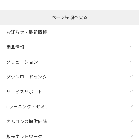
るもので、過去に遡って非含有を証明する
指します。
ものではありません。
また、RoHS指令のフタル酸エステル類４
ページ先頭へ戻る
物質の対応では、対応完了までの期間は出
荷製品に未対応品が混在することから備考
お知らせ・最新情報
欄に対応日を記載しておりました。
既に当社にて対応品への在庫切替を完了
商品情報
していることから、特段のことがない限
り、2022年1月12日より割愛しておりま
す。
ソリューション
ダウンロードセンタ
サービスサポート
eラーニング・セミナ
オムロンの提供価値
販売ネットワーク