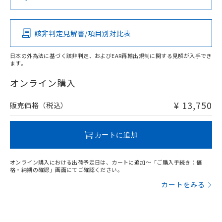
（DBP） 1000ppm以下、フタル酸ジイソブチル
イソブチル) : 1000ppm、 BBP(フタル酸ブチルベンジ
△
一定数には満たないが在庫あり
いよう必要な手段を講じます。
Pb
Hg
Cd
Cr(VI)
ムロン制御機器販売店・当社販売員に
(DIBP) 1000ppm以下
ル) : 1000ppm、
当社は貴社製品を、核兵器、ミサイ
但し、RoHS指令で産業用監視および制御機器に対する
DEHP(フタル酸ビス(2-エチルヘキシル)) : 1000ppm
ご相談ください。
適用除外項目は除く。
ル、化学兵器、生物兵器またはその他
－
在庫なし(最新の在庫状況につ
オムロン制御機器販売店や当社販売拠
フタル酸エステル類の４物質については閾値を超える意
該非判定見解書/項目別対比表
X
O
O
O
武器並びにこれらの製造装置等に一切
いては、お客様のお取引先、ま
図的な使用がないことを確認しています。
点は「
販売ネットワーク
」をご確認
※2 環境保護使用期限
使用いたしません。
たはお客様担当のオムロン制御
ください。
日本の外為法に基づく該非判定、およびEAR再輸出規制に関する見解が入手でき
当社は、貴社製品を第三者に販売する
機器販売店・当社販売員にご確
在庫状況および標準価格結果を当社の
ます。
※2 対応予定月
「ｅ」：有害物質（10物質）のすべてが基
場合は、上記1、2および3の内容を当
"対応済み"や非含有の記載がされた商品であっても、流通
認ください)
事前の承諾なく第三者に漏洩または開
準値以下であることを示します。
該第三者に通知します。また当社は、
在庫等で未対応品が混在する可能性があります。
オンライン購入
示しないようお願いします。
部品在庫の切り替え状況などにより、予定
「10」：通常の使用状況下において有害物
販売先および販売に係わる関係者が違
非含有品が必要な際は、弊社営業部門もしくは販売店へお
マイパーツ機能（部品リスト作成サー
空
受注生産機種、また在庫状況の
月が前後することがあります。
質が外部に漏えいし、環境に深刻な影響を
法に輸出するおそれがある場合は、取
問い合わせください。
ビス）をご利用いただくには、I-Web
¥ 13,750
販売価格（税込）
白
情報を公開していない機種
及ぼさない年数を意味します。
り引きをいたしません。
メンバーズにご登録されている必要が
「－」：未確認です。当社販売部門へお問
あります。
この製品のRoHS/REACH対応状況ページへ
い合わせください。
お客様が当ウェブサイト上で当社にご
カートに追加
※3 非含有証明書ダウンロード
登録された部品リストについて、当社
および当社の共同利用者が、当社の製
下記の非含有証明書をダウンロードするこ
オンライン購入における出荷予定日は、カートに追加～「ご購入手続き：価
品・サービスに関するお客様との取
格・納期の確認」画面にてご確認ください。
とができます。
合意する
キャンセル
引・商談に必要な範囲で利用すること
カートをみる
をご了承ください。
EU RoHS指令（10物質）の非含有証明書
※当社の共同利用者とは、
"個人情報
51物質の非含有証明書（当社基準）
の共同利用に関して"
の「1.共同利
※本証明書は発行日時点で非含有を証明す
用者の範囲」に記載されている法人を