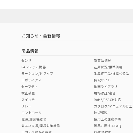
Yes
Yes
Yes
対応状況
対応予定月
※1
※2
対応済み
LR型式承認
DNV型式承認
BV型式承認
KR
（イギリス
（ノルウェー
（フランス
（
お知らせ・最新情報
中国 RoHS
注意事項・凡例
船舶規格）
船舶規格）
船舶規格）
船
商品情報
No
No
No
No
中国 RoHS表
※1 ※2
センサ
新商品情報
FAシステム機器
在庫状況/標準価格
Pb
Hg
Cd
Cr(V
モーション/ドライブ
生産終了品/推奨代替品
ロボティクス
特設サイト
セーフティ
動画ライブラリ
検査装置
規格認証/適合
X
O
O
O
スイッチ
RoHS/REACH対応
リレー
カタログ/マニュアル訂正
コントロール
技術解説
"対応済み"や非含有の記載がされた商品であっても、流通
電源/周辺機器他
使用上の注意事項
非含有品が必要な際は、弊社営業部門もしくは販売店へお
省エネ支援/環境対策機器
製品に関するFAQ
目的・仕様から探す
FA用語辞典