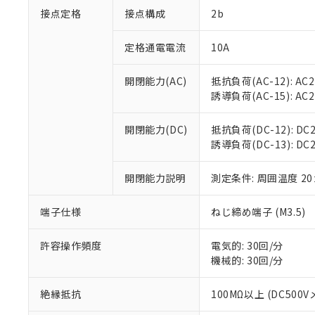
※1 対応状況
接点定格
接点構成
2b
対応済み：EU
対応予定：EU R
定格通電電流
10A
対応予定なし：EU
調査・確認中：EU
ご利用条件
開閉能力(AC)
抵抗負荷(AC-12): AC24
非該当品：ライセ
誘導負荷(AC-15): AC24
※1 中国RoHS
仕入先様の事情に
があります。
以下の条件をお読
開閉能力(DC)
抵抗負荷(DC-12): DC24
「○」：最大均質
誘導負荷(DC-13): DC24V
「×」：最大均質
本サービスは
当社は、これ
*EU RoHS指令（10物
「－」：未確認で
鉛(Pb) 1000ppm以下、
くものです。
う）を輸出ま
記
説明
六価クロム(Cr(Ⅵ)) 1
開閉能力説明
測定条件: 周囲温度 2
当社制御機器
などの必要な
フタル酸ビス(2-エチルヘ
号
*中国RoHS10物質の基準値 
ル（DBP） 1000ppm
在庫状況およ
当社は規制貨
Pb(鉛) :1000ppm、 Hg
但し、RoHS指令で産
のであり、閲
ます。
Cr(Ⅵ)(六価クロム) : 
端子仕様
ねじ締め端子 (M3.5)
フタル酸エステル類の４
○
一定数以
DBP(フタル酸ジブチル) :
い。
当社は貴社製
DEHP(フタル酸ビス(2-エ
正式な納期状
置等に一切使
許容操作頻度
電気的: 30回/分
当社販売員に
※2 対応予定月
△
一定数に
当社は、貴社
機械的: 30回/分
オムロン制御
また当社は、
※2 環境保護使
在庫状況およ
部品在庫の切り替
たしません。
－
在庫なし
絶縁抵抗
100MΩ以上 (DC500V
す。
「ｅ」：有害物質
機器販売
マイパーツ機