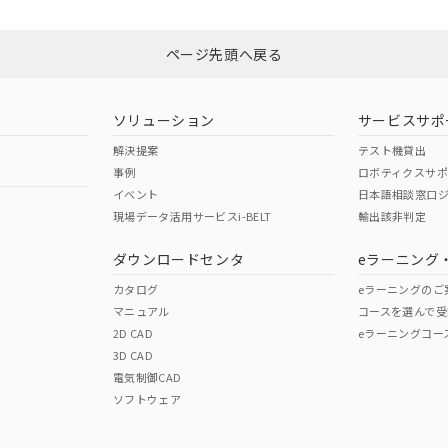
Yes
N/A
非含有証明書
※3
ページ先頭へ戻る
ダウンロードはこちら
型式承認
NK型式承認
ABS型式承認
韓国
（日本
（アメリカ
ソリューション
サービスサポ
舶規格）
船舶規格）
船舶規格）
解決提案
テスト機貸出
事例
ロボティクスサ
No
No
イベント
日本語相談窓口
現場データ活用サービスi-BELT
輸出該非判定
I)
PBBs
PBDEs
DBP
ダウンロードセンタ
eラーニング
この製品の規格認証/適合
その他の認証はこちらのページからご
カタログ
eラーニングのご
マニュアル
コースを選んで受
O
O
O
2D CAD
eラーニングコー
3D CAD
電気制御CAD
在庫等で未対応品が混在する可能性があります。
ソフトウェア
問い合わせください。