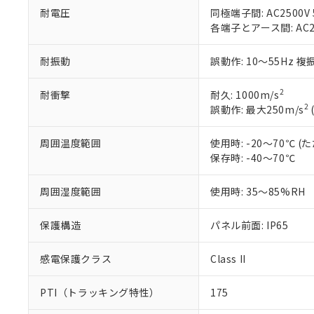
「10」：通常の
ている必要が
耐電圧
同極端子間: AC2500V 5
味します。
空
受注生産
お客様が当ウ
※3 非含有証明
各端子とアース間: AC250
「－」：未確認で
白
が、当社の製
さい。
下記の非含有証明
耐振動
誤動作: 10～55Hz 複
※当社の共同
いる法人を指
EU RoHS指令（
2
耐衝撃
耐久: 1000m/s
51物質の非含有証
2
誤動作: 最大250m/s
※本証明書は発行
また、RoHS指
周囲温度範囲
使用時: -20～70℃
混在することから
保存時: -40～70℃
既に当社にて対応
り割愛しておりま
周囲湿度範囲
使用時: 35～85%RH
保護構造
パネル前面: IP65
感電保護クラス
Class II
PTI（トラッキング特性）
175