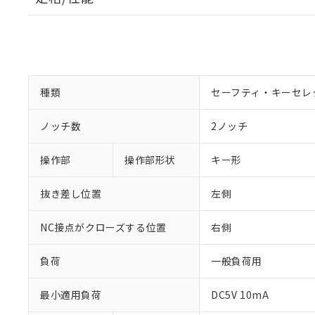
種類
セーフティ・キーセレ
ノッチ数
2ノッチ
操作部
操作部形状
キー形
抜き差し位置
左側
NC接点がクローズする位置
右側
負荷
一般負荷用
最小適用負荷
DC5V 10mA