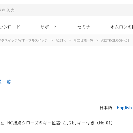
ウンロード
サポート
セミナ
オムロンの
クタスイッチ/イネーブルスイッチ
>
A22TK
>
形式仕様一覧
>
A22TK-2LR-02-K01
様一覧
日本語
English
 NC接点クローズのキー位置: 右, 2b, キー付き（No.01）