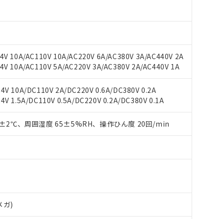
 RoHS指令（10物質）の非含有に対応した製品が提供可能な商品です
oHS指令（10物質）の非含有に対応した製品に切り替える予定のある
 RoHS指令（10物質）の非含有に非対応の商品で、対応品を出す予
 RoHS指令（10物質）の非含有の対応状況を調査中または確認中の
V 10A/AC110V 10A/AC220V 6A/AC380V 3A/AC440V 2A
ンス料など無形物で、有害物質有無と関係のない商品です。
V 10A/AC110V 5A/AC220V 3A/AC380V 2A/AC440V 1A
○×表
より、非含有部品としていたものが、含有品と判明した場合などやむ
みいただき、同意のうえご利用ください。
V 10A/DC110V 2A/DC220V 0.6A/DC380V 0.2A
材料含有率が中国RoHSの基準値以下であることを示します。
 1.5A/DC110V 0.5A/DC220V 0.2A/DC380V 0.1A
材料含有率が中国RoHSの基準値を超えていることを示します。
、当社制御機器事業取扱商品の当社在庫状況および標準価格(税抜)
ら貴社製品のうち、外国為替および外国貿易法に定める商品（以下｢
質）：
す。当社販売部門へお問い合わせください。
 水銀(Hg) 1000ppm以下、 カドミウム(Cd) 100ppm以下、
たは国外への提供する場合は、日本国政府の輸出許可(または役務取
000ppm以下、ポリ臭化ビフェニル類(PBB) 1000ppm以下、ポリ臭化ジフェニルエーテル類(P
0±2℃、周囲湿度 65±5%RH、操作ひん度 20回/min
事業取扱商品の中には、本サービスの対象外となる商品もあること
手続きをとります。
キシル) (DEHP)(別名：DOP) 1000ppm以下、フタル酸ブチルベンジル（BBP） 100
(GB/T26572)：
以下、フタル酸ジイソブチル (DIBP) 1000ppm以下
び標準価格照会結果は、記載している更新日時点での社内データに
物を破棄する場合は、完全に破砕するなど、違法に輸出されないよ
(水銀) : 1000ppm、 Cd(カドミウム) : 100ppm、
業用監視および制御機器に対する適用除外項目は除く。
覧された時点での実際の在庫および標準価格とは異なる場合がある
1000ppm、 PBBs(ポリ臭化ビフェニル類) : 1000ppm、 PBDEs(ポリ臭化ジフェニルエーテル類
物質については閾値を超える意図的な使用がないことを確認しています。
上の在庫あり
 1000ppm、 DIBP(フタル酸ジイソブチル) : 1000ppm、 BBP(フタル酸ブチルベンジル) :
品を、核兵器、ミサイル、化学兵器、生物兵器またはその他武器並
チルヘキシル)) : 1000ppm
況および標準価格はお客様のお取引先、またはお客様担当のオムロ
用いたしません。
ご相談ください。
は満たないが在庫あり
製品を第三者に販売する場合は、上記1、2および3の内容を当該第
機器販売店や当社販売拠点は「
販売ネットワーク
」をご確認くだ
販売先および販売に係わる関係者が違法に輸出するおそれがある場
用期限
び標準価格結果を当社の事前の承諾なく第三者に漏洩または開示し
え状況などにより、予定月が前後することがあります。
(最新の在庫状況については、お客様のお取引先、またはお客様担当
メガ)
（10物質）のすべてが基準値以下であることを示します。
店・当社販売員にご確認ください)
能（部品リスト作成サービス）をご利用いただくには、I-Webメン