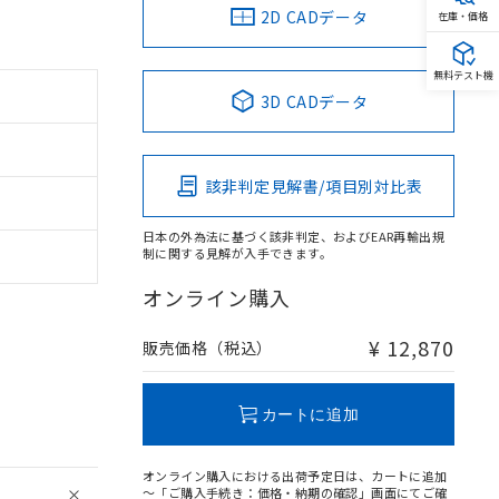
2D CADデータ
在庫・価格
無料テスト機
3D CADデータ
該非判定見解書/項目別対比表
日本の外為法に基づく該非判定、およびEAR再輸出規
制に関する見解が入手できます。
オンライン購入
¥ 12,870
販売価格（税込）
カートに追加
オンライン購入における出荷予定日は、カートに追加
～「ご購入手続き：価格・納期の確認」画面にてご確