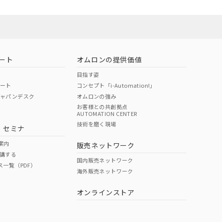
ート
オムロンの提供価値
目指す姿
ポート
コンセプト「i-Automation!」
ジャパンデスク
オムロンの強み
お客様との共創拠点
AUTOMATION CENTER
DIBP
BBP
DEHP
環境保護
技術を磨く現場
・セミナ
状況ページへ
使用期限
検索ください
案内
販売ネットワーク
講する
O
O
O
10
国内販売ネットワーク
ス一覧（PDF）
海外販売ネットワーク
オンラインストア