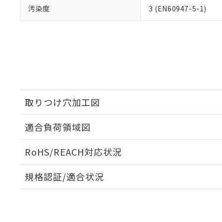
汚染度
3 (EN60947-5-1)
取りつけ穴加工図
適合負荷領域図
RoHS/REACH対応状況
規格認証/適合状況
EU RoHS
注意事項・凡例
UL認証
CSA認証
CEマーキング