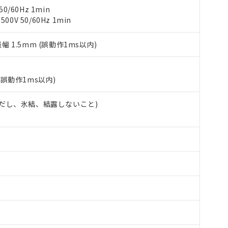
使用状況下において有害物質が外部に漏えいし、環境に深刻な影響を
あります。
0/60Hz 1min
機種、また在庫状況の情報を公開していない機種
ェブサイト上で当社にご登録された部品リストについて、当社およ
書ダウンロード
0V 50/60Hz 1min
す。当社販売部門へお問い合わせください。
品・サービスに関するお客様との取引・商談に必要な範囲で利用す
合意する
キャンセル
書をダウンロードすることができます。
振幅 1.5mm (誤動作1ms以内)
利用者とは、
"個人情報の共同利用に関して"
の「1.共同利用者の
します。
10物質）の非含有証明書
明書（当社基準）
(誤動作1ms以内)
日時点で非含有を証明するもので、過去に遡って非含有を証明するも
令のフタル酸エステル類４物質の対応では、対応完了までの期間は出
 (ただし、氷結、結露しないこと)
備考欄に対応日を記載しておりました。
品への在庫切替を完了していることから、特段のことがない限り、20
す。