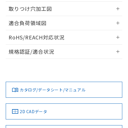
白
情報を公開していない機種
及ぼさない年数を意味します。
り引きをいたしません。
メンバーズにご登録されている必要が
取りつけ穴加工図
「－」：未確認です。当社販売部門へお問
あります。
い合わせください。
お客様が当ウェブサイト上で当社にご
情報更新：2026/05/21
※3 非含有証明書ダウンロード
適合負荷領域図
登録された部品リストについて、当社
および当社の共同利用者が、当社の製
情報更新：2026/05/21
下記の非含有証明書をダウンロードするこ
品・サービスに関するお客様との取
RoHS/REACH対応状況
とができます。
合意する
キャンセル
引・商談に必要な範囲で利用すること
情報更新：2026/7/29
をご了承ください。
規格認証/適合状況
EU RoHS指令（10物質）の非含有証明書
※当社の共同利用者とは、
"個人情報
51物質の非含有証明書（当社基準）
の共同利用に関して"
の「1.共同利
EU RoHS
注意事項・凡例
※本証明書は発行日時点で非含有を証明す
UL認証
CSA認証
CEマーキング
用者の範囲」に記載されている法人を
るもので、過去に遡って非含有を証明する
指します。
ものではありません。
Yes
Yes
Yes
対応状況
対応予定月
※1
※2
また、RoHS指令のフタル酸エステル類４
物質の対応では、対応完了までの期間は出
カタログ/データシート/マニュアル
対応済み
荷製品に未対応品が混在することから備考
LR型式承認
DNV型式承認
BV型式承認
KR型式承
欄に対応日を記載しておりました。
（イギリス
（ノルウェー
（フランス
（韓国
既に当社にて対応品への在庫切替を完了
船舶規格）
船舶規格）
船舶規格）
船舶規格
中国 RoHS
注意事項・凡例
していることから、特段のことがない限
2D CADデータ
り、2022年1月12日より割愛しておりま
No
No
No
No
す。