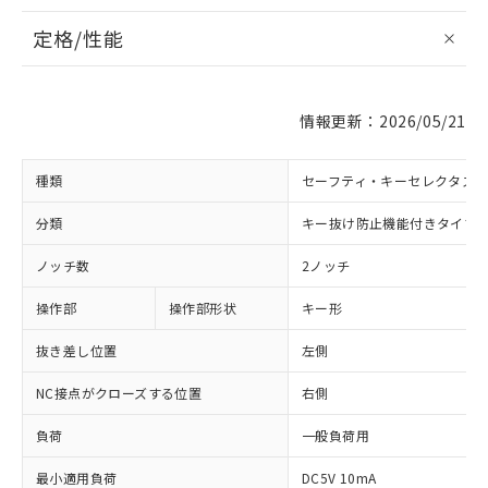
定格/性能
情報更新：2026/05/21
種類
セーフティ・キーセレクタス
分類
キー抜け防止機能付きタイプ
ノッチ数
2ノッチ
操作部
操作部形状
キー形
抜き差し位置
左側
NC接点がクローズする位置
右側
負荷
一般負荷用
最小適用負荷
DC5V 10mA