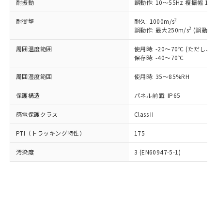
す。
耐振動
誤動作: 10～55Hz 複振幅 1.
基準値以下であることを示します。
害物質有無と関係のない商品です。
当社制御機器事業取扱商品の中には、
「×」：最大均質材料含有率が中国RoHSの
仕入先様の事情により、非含有部品として
2
耐衝撃
耐久: 1000m/s
本サービスの対象外となる商品もある
基準値を超えていることを示します。
いたものが、含有品と判明した場合などや
2
当社は、これら貴社製品のうち、外国
誤動作: 最大250m/s
(誤動作1
ことをご了承ください。
「－」：未確認です。当社販売部門へお問
むを得ず変更することがあります。
為替および外国貿易法に定める商品
在庫状況および標準価格照会結果は、
い合わせください。
周囲温度範囲
使用時: -20～70℃ (ただし
（以下｢規制貨物等」という）を輸出
記載している更新日時点での社内デー
保存時: -40～70℃
*EU RoHS指令（10物質）：
または国外への提供する場合は、日本
記
タに基づき作成されるものであり、閲
説明
鉛(Pb) 1000ppm以下、 水銀(Hg) 1000ppm以下、 カド
*中国RoHS10物質の基準値 (GB/T26572)：
国政府の輸出許可(または役務取引許
号
覧された時点での実際の在庫および標
ミウム(Cd) 100ppm以下、
Pb(鉛) :1000ppm、 Hg(水銀) : 1000ppm、 Cd(カドミウ
周囲湿度範囲
使用時: 35～85%RH
可)を取得するなどの必要な手続きを
六価クロム(Cr(Ⅵ)) 1000ppm以下、ポリ臭化ビフェニル
ム) : 100ppm、
準価格とは異なる場合があることをご
類(PBB) 1000ppm以下、ポリ臭化ジフェニルエーテル類
Cr(Ⅵ)(六価クロム) : 1000ppm、 PBBs(ポリ臭化ビフェ
とります。
了承ください。
保護構造
パネル前面: IP65
(PBDE) 1000ppm以下、フタル酸ビス(2-エチルヘキシ
○
一定数以上の在庫あり
ニル類) : 1000ppm、 PBDEs(ポリ臭化ジフェニルエーテ
当社は規制貨物を破棄する場合は、完
ル) (DEHP)(別名：DOP) 1000ppm以下、フタル酸ブチ
正式な納期状況および標準価格はお客
ル類) : 1000ppm、
ルベンジル（BBP） 1000ppm以下、フタル酸ジブチル
全に破砕するなど、違法に輸出されな
DBP(フタル酸ジブチル) : 1000ppm、 DIBP(フタル酸ジ
様のお取引先、またはお客様担当のオ
感電保護クラス
Class II
（DBP） 1000ppm以下、フタル酸ジイソブチル
イソブチル) : 1000ppm、 BBP(フタル酸ブチルベンジ
△
一定数には満たないが在庫あり
いよう必要な手段を講じます。
ムロン制御機器販売店・当社販売員に
(DIBP) 1000ppm以下
ル) : 1000ppm、
当社は貴社製品を、核兵器、ミサイ
但し、RoHS指令で産業用監視および制御機器に対する
PTI（トラッキング特性）
175
DEHP(フタル酸ビス(2-エチルヘキシル)) : 1000ppm
ご相談ください。
適用除外項目は除く。
ル、化学兵器、生物兵器またはその他
－
在庫なし(最新の在庫状況につ
オムロン制御機器販売店や当社販売拠
フタル酸エステル類の４物質については閾値を超える意
武器並びにこれらの製造装置等に一切
汚染度
3 (EN60947-5-1)
いては、お客様のお取引先、ま
図的な使用がないことを確認しています。
点は「
販売ネットワーク
」をご確認
※2 環境保護使用期限
使用いたしません。
たはお客様担当のオムロン制御
ください。
当社は、貴社製品を第三者に販売する
機器販売店・当社販売員にご確
在庫状況および標準価格結果を当社の
※2 対応予定月
「ｅ」：有害物質（10物質）のすべてが基
場合は、上記1、2および3の内容を当
認ください)
事前の承諾なく第三者に漏洩または開
準値以下であることを示します。
該第三者に通知します。また当社は、
示しないようお願いします。
部品在庫の切り替え状況などにより、予定
「10」：通常の使用状況下において有害物
販売先および販売に係わる関係者が違
マイパーツ機能（部品リスト作成サー
空
受注生産機種、また在庫状況の
月が前後することがあります。
質が外部に漏えいし、環境に深刻な影響を
法に輸出するおそれがある場合は、取
ビス）をご利用いただくには、I-Web