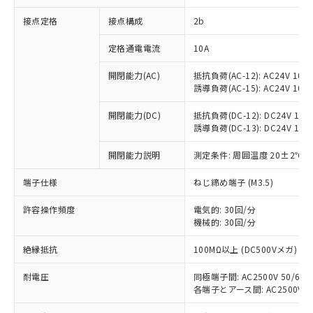
接点定格
接点構成
2b
定格通電電流
10A
開閉能力(AC)
抵抗負荷(AC-12): AC24V 10A/A
誘導負荷(AC-15): AC24V 10A/A
※1 対応状況
開閉能力(DC)
抵抗負荷(DC-12): DC24V 10A/D
誘導負荷(DC-13): DC24V 1.5A/
対応済み：EU RoHS指令（10物質）の
非含有に対応した製品が提供可能な商品で
開閉能力説明
測定条件: 周囲温度 20±2℃、
す。
対応予定：EU RoHS指令（10物質）の非含
端子仕様
ねじ締め端子 (M3.5)
ご利用条件
有に対応した製品に切り替える予定のある
商品です。
許容操作頻度
電気的: 30回/分
対応予定なし：EU RoHS指令（10物質）の
機械的: 30回/分
以下の条件をお読みいただき、同意のうえ
非含有に非対応の商品で、対応品を出す予
ご利用ください。
絶縁抵抗
100MΩ以上 (DC500Vメガ)
定はありません。
調査・確認中：EU RoHS指令（10物質）の
本サービスは、当社制御機器事業取扱
耐電圧
同極端子間: AC2500V 50/60Hz
※1 中国RoHS○×表
非含有の対応状況を調査中または確認中の
商品の当社在庫状況および標準価格
各端子とアース間: AC2500V 50/
商品です。
(税抜)を提供させていただくもので
「○」：最大均質材料含有率が中国RoHSの
非該当品：ライセンス料など無形物で、有