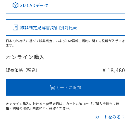
中国 RoHS表
※1 ※2
3D CADデータ
この製品の規格認証/適合状況ページへ
Pb
Hg
Cd
Cr(VI)
その他の認証はこちらのページからご検索ください
該非判定見解書/項目別対比表
X
O
O
O
日本の外為法に基づく該非判定、およびEAR再輸出規制に関する見解が入手でき
ます。
"対応済み"や非含有の記載がされた商品であっても、流通
在庫等で未対応品が混在する可能性があります。
オンライン購入
非含有品が必要な際は、弊社営業部門もしくは販売店へお
問い合わせください。
¥ 18,480
販売価格（税込）
この製品のRoHS/REACH対応状況ページへ
カートに追加
オンライン購入における出荷予定日は、カートに追加～「ご購入手続き：価
格・納期の確認」画面にてご確認ください。
カートをみる