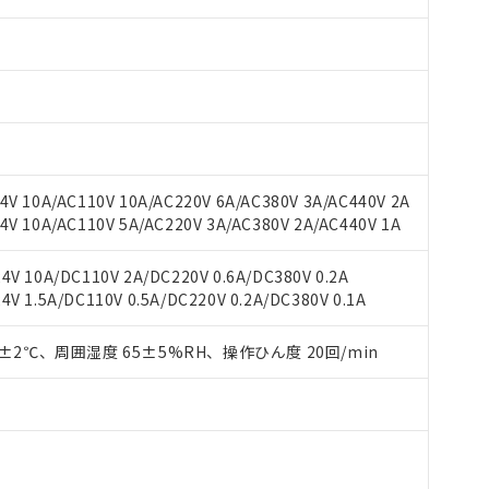
 RoHS指令（10物質）の非含有に対応した製品が提供可能な商品です
oHS指令（10物質）の非含有に対応した製品に切り替える予定のある
 RoHS指令（10物質）の非含有に非対応の商品で、対応品を出す予
 RoHS指令（10物質）の非含有の対応状況を調査中または確認中の
ンス料など無形物で、有害物質有無と関係のない商品です。
○×表
V 10A/AC110V 10A/AC220V 6A/AC380V 3A/AC440V 2A
より、非含有部品としていたものが、含有品と判明した場合などやむ
V 10A/AC110V 5A/AC220V 3A/AC380V 2A/AC440V 1A
みいただき、同意のうえご利用ください。
材料含有率が中国RoHSの基準値以下であることを示します。
材料含有率が中国RoHSの基準値を超えていることを示します。
、当社制御機器事業取扱商品の当社在庫状況および標準価格(税抜)
ら貴社製品のうち、外国為替および外国貿易法に定める商品（以下｢
質）：
V 10A/DC110V 2A/DC220V 0.6A/DC380V 0.2A
す。当社販売部門へお問い合わせください。
 水銀(Hg) 1000ppm以下、 カドミウム(Cd) 100ppm以下、
たは国外への提供する場合は、日本国政府の輸出許可(または役務取
 1.5A/DC110V 0.5A/DC220V 0.2A/DC380V 0.1A
000ppm以下、ポリ臭化ビフェニル類(PBB) 1000ppm以下、ポリ臭化ジフェニルエーテル類(P
事業取扱商品の中には、本サービスの対象外となる商品もあること
手続きをとります。
キシル) (DEHP)(別名：DOP) 1000ppm以下、フタル酸ブチルベンジル（BBP） 100
(GB/T26572)：
以下、フタル酸ジイソブチル (DIBP) 1000ppm以下
び標準価格照会結果は、記載している更新日時点での社内データに
物を破棄する場合は、完全に破砕するなど、違法に輸出されないよ
(水銀) : 1000ppm、 Cd(カドミウム) : 100ppm、
0±2℃、周囲湿度 65±5%RH、操作ひん度 20回/min
業用監視および制御機器に対する適用除外項目は除く。
覧された時点での実際の在庫および標準価格とは異なる場合がある
1000ppm、 PBBs(ポリ臭化ビフェニル類) : 1000ppm、 PBDEs(ポリ臭化ジフェニルエーテル類
物質については閾値を超える意図的な使用がないことを確認しています。
上の在庫あり
 1000ppm、 DIBP(フタル酸ジイソブチル) : 1000ppm、 BBP(フタル酸ブチルベンジル) :
品を、核兵器、ミサイル、化学兵器、生物兵器またはその他武器並
チルヘキシル)) : 1000ppm
況および標準価格はお客様のお取引先、またはお客様担当のオムロ
用いたしません。
ご相談ください。
は満たないが在庫あり
製品を第三者に販売する場合は、上記1、2および3の内容を当該第
機器販売店や当社販売拠点は「
販売ネットワーク
」をご確認くだ
販売先および販売に係わる関係者が違法に輸出するおそれがある場
用期限
び標準価格結果を当社の事前の承諾なく第三者に漏洩または開示し
え状況などにより、予定月が前後することがあります。
(最新の在庫状況については、お客様のお取引先、またはお客様担当