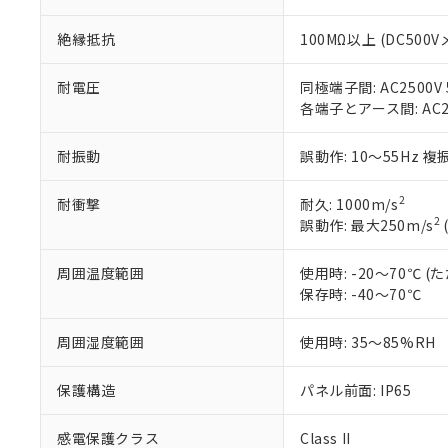
す。
「ｅ」：有害物質
機器販売
マイパーツ機
「10」：通常の
絶縁抵抗
100MΩ以上 (DC500V
ている必要が
味します。
空
受注生産
お客様が当ウ
※3 非含有証明
「－」：未確認で
白
耐電圧
同極端子間: AC2500V 5
が、当社の製
各端子とアース間: AC250
さい。
下記の非含有証明
※当社の共同
いる法人を指
耐振動
誤動作: 10～55Hz 複
EU RoHS指令（
51物質の非含有証
※本証明書は発行
2
耐衝撃
耐久: 1000m/s
また、RoHS指
2
誤動作: 最大250m/s
混在することから
既に当社にて対応
周囲温度範囲
使用時: -20～70℃
り割愛しておりま
保存時: -40～70℃
周囲湿度範囲
使用時: 35～85%RH
保護構造
パネル前面: IP65
感電保護クラス
Class II