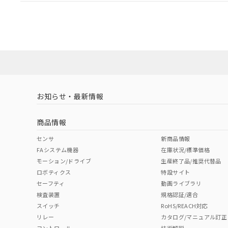
EU RoHS
注意事項・凡例
UL認証
CSA認証
CEマーキング
Yes
Yes
Yes
対応状況
対応予定月
※1
※2
対応済み
LR型式承認
DNV型式承認
BV型式承認
KR
（イギリス
（ノルウェー
（フランス
（
お知らせ・最新情報
中国 RoHS
注意事項・凡例
船舶規格）
船舶規格）
船舶規格）
船
商品情報
No
No
No
No
中国 RoHS表
※1 ※2
センサ
新商品情報
FAシステム機器
在庫状況/標準価格
Pb
Hg
Cd
Cr(V
モーション/ドライブ
生産終了品/推奨代替品
ロボティクス
特設サイト
セーフティ
動画ライブラリ
検査装置
規格認証/適合
X
O
O
O
スイッチ
RoHS/REACH対応
リレー
カタログ/マニュアル訂正