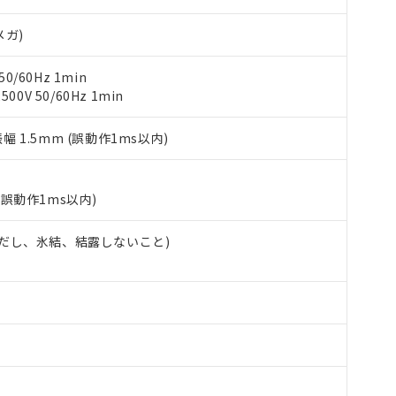
（10物質）のすべてが基準値以下であることを示します。
店・当社販売員にご確認ください)
能（部品リスト作成サービス）をご利用いただくには、I-Webメン
使用状況下において有害物質が外部に漏えいし、環境に深刻な影響を
メガ)
あります。
機種、また在庫状況の情報を公開していない機種
ェブサイト上で当社にご登録された部品リストについて、当社およ
書ダウンロード
す。当社販売部門へお問い合わせください。
0/60Hz 1min
品・サービスに関するお客様との取引・商談に必要な範囲で利用す
合意する
キャンセル
0V 50/60Hz 1min
書をダウンロードすることができます。
利用者とは、
"個人情報の共同利用に関して"
の「1.共同利用者の
します。
振幅 1.5mm (誤動作1ms以内)
10物質）の非含有証明書
明書（当社基準）
日時点で非含有を証明するもので、過去に遡って非含有を証明するも
令のフタル酸エステル類４物質の対応では、対応完了までの期間は出
(誤動作1ms以内)
備考欄に対応日を記載しておりました。
品への在庫切替を完了していることから、特段のことがない限り、20
 (ただし、氷結、結露しないこと)
す。