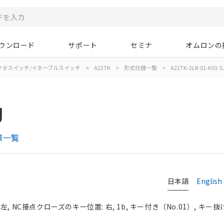
ウンロード
サポート
セミナ
オムロンの
クタスイッチ/イネーブルスイッチ
>
A22TK
>
形式仕様一覧
>
A22TK-2LR-01-K01-S
J
様一覧
日本語
English
, NC接点クローズのキー位置: 右, 1b, キー付き（No.01）, キー