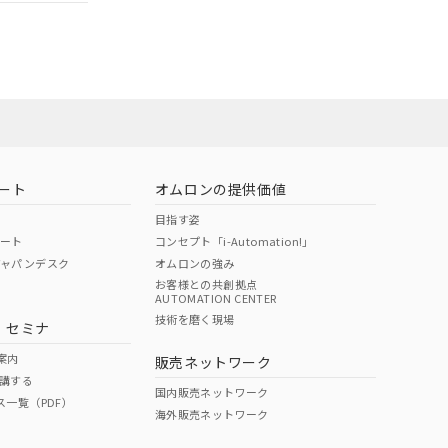
ート
オムロンの提供価値
目指す姿
ポート
コンセプト「i-Automation!」
ジャパンデスク
オムロンの強み
お客様との共創拠点
AUTOMATION CENTER
DIBP
BBP
DEHP
環境保護
技術を磨く現場
・セミナ
状況ページへ
使用期限
検索ください
案内
販売ネットワーク
講する
O
O
O
10
国内販売ネットワーク
ス一覧（PDF）
海外販売ネットワーク