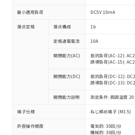
※1 対応状況
最小適用負荷
DC5V 10mA
対応済み：EU
接点定格
接点構成
1b
対応予定：EU R
対応予定なし：EU
定格通電電流
10A
調査・確認中：EU
ご利用条件
非該当品：ライセ
※1 中国RoHS
開閉能力(AC)
抵抗負荷(AC-12): AC24
仕入先様の事情に
誘導負荷(AC-15): AC24
があります。
以下の条件をお読
「○」：最大均質
「×」：最大均質
本サービスは
当社は、これ
*EU RoHS指令（10物
開閉能力(DC)
抵抗負荷(DC-12): DC24
「－」：未確認で
鉛(Pb) 1000ppm以下、
くものです。
う）を輸出ま
誘導負荷(DC-13): DC24V
記
説明
六価クロム(Cr(Ⅵ)) 1
当社制御機器
などの必要な
フタル酸ビス(2-エチルヘ
号
*中国RoHS10物質の基準値 
ル（DBP） 1000ppm
在庫状況およ
当社は規制貨
Pb(鉛) :1000ppm、 Hg
開閉能力説明
測定条件: 周囲温度 2
但し、RoHS指令で産
のであり、閲
ます。
Cr(Ⅵ)(六価クロム) : 
フタル酸エステル類の４
○
一定数以
DBP(フタル酸ジブチル) :
い。
当社は貴社製
DEHP(フタル酸ビス(2-エ
端子仕様
ねじ締め端子 (M3.5)
正式な納期状
置等に一切使
当社販売員に
※2 対応予定月
△
一定数に
当社は、貴社
オムロン制御
また当社は、
許容操作頻度
電気的: 30回/分
※2 環境保護使
在庫状況およ
部品在庫の切り替
たしません。
機械的: 30回/分
－
在庫なし