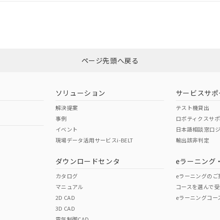
CCC認証
電波法
Yes
N/A
非含有証明書
※3
ページ先頭へ戻る
ダウンロードはこちら
型式承認
NK型式承認
ABS型式承認
韓国
（日本
（アメリカ
ソリューション
サービスサポ
舶規格）
船舶規格）
船舶規格）
解決提案
テスト機貸出
事例
ロボティクスサ
No
No
イベント
日本語相談窓口
現場データ活用サービスi-BELT
輸出該非判定
I)
PBBs
PBDEs
DBP
ダウンロードセンタ
eラーニング
この製品の規格認証/適合
その他の認証はこちらのページからご
カタログ
eラーニングのご
マニュアル
コースを選んで受
O
O
O
2D CAD
eラーニングコー
3D CAD
電気制御CAD