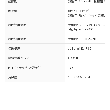
※1 中国RoHS○×表
非含有の対応状況を調査中または確認中の
耐振動
誤動作: 10～55Hz 複振幅 1.
商品の当社在庫状況および標準価格
商品です。
(税抜)を提供させていただくもので
「○」：最大均質材料含有率が中国RoHSの
2
耐衝撃
耐久: 1000m/s
非該当品：ライセンス料など無形物で、有
す。
2
誤動作: 最大250m/s
(誤動作1
基準値以下であることを示します。
害物質有無と関係のない商品です。
当社制御機器事業取扱商品の中には、
「×」：最大均質材料含有率が中国RoHSの
仕入先様の事情により、非含有部品として
本サービスの対象外となる商品もある
周囲温度範囲
使用時: -20～70℃ (ただし
基準値を超えていることを示します。
いたものが、含有品と判明した場合などや
当社は、これら貴社製品のうち、外国
ことをご了承ください。
保存時: -40～70℃
「－」：未確認です。当社販売部門へお問
むを得ず変更することがあります。
為替および外国貿易法に定める商品
在庫状況および標準価格照会結果は、
い合わせください。
（以下｢規制貨物等」という）を輸出
周囲湿度範囲
使用時: 35～85%RH
記載している更新日時点での社内デー
*EU RoHS指令（10物質）：
または国外への提供する場合は、日本
記
タに基づき作成されるものであり、閲
説明
鉛(Pb) 1000ppm以下、 水銀(Hg) 1000ppm以下、 カド
*中国RoHS10物質の基準値 (GB/T26572)：
国政府の輸出許可(または役務取引許
保護構造
パネル前面: IP65
号
覧された時点での実際の在庫および標
ミウム(Cd) 100ppm以下、
Pb(鉛) :1000ppm、 Hg(水銀) : 1000ppm、 Cd(カドミウ
可)を取得するなどの必要な手続きを
六価クロム(Cr(Ⅵ)) 1000ppm以下、ポリ臭化ビフェニル
ム) : 100ppm、
準価格とは異なる場合があることをご
類(PBB) 1000ppm以下、ポリ臭化ジフェニルエーテル類
Cr(Ⅵ)(六価クロム) : 1000ppm、 PBBs(ポリ臭化ビフェ
感電保護クラス
Class II
とります。
了承ください。
(PBDE) 1000ppm以下、フタル酸ビス(2-エチルヘキシ
○
一定数以上の在庫あり
ニル類) : 1000ppm、 PBDEs(ポリ臭化ジフェニルエーテ
当社は規制貨物を破棄する場合は、完
ル) (DEHP)(別名：DOP) 1000ppm以下、フタル酸ブチ
正式な納期状況および標準価格はお客
ル類) : 1000ppm、
PTI（トラッキング特性）
175
ルベンジル（BBP） 1000ppm以下、フタル酸ジブチル
全に破砕するなど、違法に輸出されな
DBP(フタル酸ジブチル) : 1000ppm、 DIBP(フタル酸ジ
様のお取引先、またはお客様担当のオ
（DBP） 1000ppm以下、フタル酸ジイソブチル
イソブチル) : 1000ppm、 BBP(フタル酸ブチルベンジ
△
一定数には満たないが在庫あり
いよう必要な手段を講じます。
ムロン制御機器販売店・当社販売員に
(DIBP) 1000ppm以下
ル) : 1000ppm、
汚染度
3 (EN60947-5-1)
当社は貴社製品を、核兵器、ミサイ
但し、RoHS指令で産業用監視および制御機器に対する
DEHP(フタル酸ビス(2-エチルヘキシル)) : 1000ppm
ご相談ください。
適用除外項目は除く。
ル、化学兵器、生物兵器またはその他
－
在庫なし(最新の在庫状況につ
オムロン制御機器販売店や当社販売拠
フタル酸エステル類の４物質については閾値を超える意
武器並びにこれらの製造装置等に一切
いては、お客様のお取引先、ま
図的な使用がないことを確認しています。
点は「
販売ネットワーク
」をご確認
※2 環境保護使用期限
使用いたしません。
たはお客様担当のオムロン制御
ください。
当社は、貴社製品を第三者に販売する
機器販売店・当社販売員にご確
在庫状況および標準価格結果を当社の
※2 対応予定月
「ｅ」：有害物質（10物質）のすべてが基
場合は、上記1、2および3の内容を当
認ください)
事前の承諾なく第三者に漏洩または開
準値以下であることを示します。