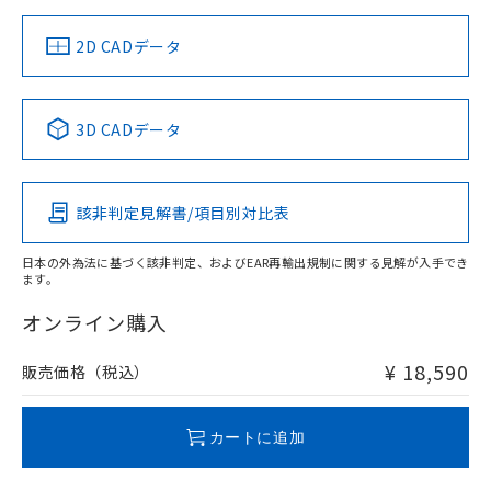
り、2022年1月12日より割愛しておりま
（イギリス
（ノルウェー
（フランス
（韓国
す。
船舶規格）
船舶規格）
船舶規格）
船舶規格
中国 RoHS
注意事項・凡例
2D CADデータ
No
No
No
No
中国 RoHS表
※1 ※2
3D CADデータ
この製品の規格認証/適合状況ページへ
Pb
Hg
Cd
Cr(VI)
その他の認証はこちらのページからご検索ください
該非判定見解書/項目別対比表
X
O
O
O
日本の外為法に基づく該非判定、およびEAR再輸出規制に関する見解が入手でき
ます。
"対応済み"や非含有の記載がされた商品であっても、流通
在庫等で未対応品が混在する可能性があります。
オンライン購入
非含有品が必要な際は、弊社営業部門もしくは販売店へお
問い合わせください。
¥ 18,590
販売価格（税込）
この製品のRoHS/REACH対応状況ページへ
カートに追加