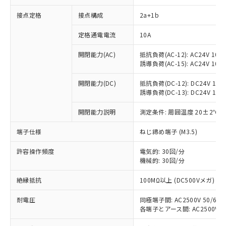
接点定格
接点構成
2a+1b
定格通電電流
10A
開閉能力(AC)
抵抗負荷(AC-12): AC24V 10A/A
誘導負荷(AC-15): AC24V 10A/A
開閉能力(DC)
抵抗負荷(DC-12): DC24V 10A/D
誘導負荷(DC-13): DC24V 1.5A/
※1 対応状況
開閉能力説明
測定条件: 周囲温度 20±2℃、
対応済み：EU RoHS指令（10物質）の
端子仕様
ねじ締め端子 (M3.5)
非含有に対応した製品が提供可能な商品で
す。
許容操作頻度
電気的: 30回/分
対応予定：EU RoHS指令（10物質）の非含
ご利用条件
機械的: 30回/分
有に対応した製品に切り替える予定のある
商品です。
絶縁抵抗
100MΩ以上 (DC500Vメガ)
対応予定なし：EU RoHS指令（10物質）の
以下の条件をお読みいただき、同意のうえ
非含有に非対応の商品で、対応品を出す予
耐電圧
同極端子間: AC2500V 50/60Hz
ご利用ください。
定はありません。
各端子とアース間: AC2500V 50/
調査・確認中：EU RoHS指令（10物質）の
本サービスは、当社制御機器事業取扱