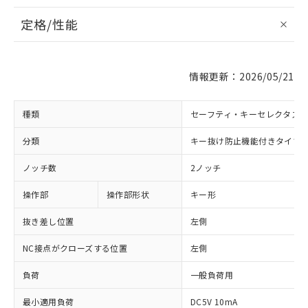
定格/性能
情報更新：2026/05/21
種類
セーフティ・キーセレクタス
分類
キー抜け防止機能付きタイプ
ノッチ数
2ノッチ
操作部
操作部形状
キー形
抜き差し位置
左側
NC接点がクローズする位置
左側
負荷
一般負荷用
最小適用負荷
DC5V 10mA