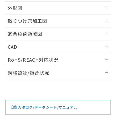
該第三者に通知します。また当社は、
示しないようお願いします。
部品在庫の切り替え状況などにより、予定
「10」：通常の使用状況下において有害物
販売先および販売に係わる関係者が違
外形図
マイパーツ機能（部品リスト作成サー
空
受注生産機種、また在庫状況の
月が前後することがあります。
質が外部に漏えいし、環境に深刻な影響を
法に輸出するおそれがある場合は、取
ビス）をご利用いただくには、I-Web
白
情報を公開していない機種
及ぼさない年数を意味します。
り引きをいたしません。
情報更新：2026/05/21
メンバーズにご登録されている必要が
取りつけ穴加工図
「－」：未確認です。当社販売部門へお問
あります。
い合わせください。
お客様が当ウェブサイト上で当社にご
情報更新：2026/05/21
※3 非含有証明書ダウンロード
適合負荷領域図
登録された部品リストについて、当社
および当社の共同利用者が、当社の製
情報更新：2026/05/21
下記の非含有証明書をダウンロードするこ
品・サービスに関するお客様との取
CAD
とができます。
合意する
キャンセル
引・商談に必要な範囲で利用すること
ログイン/会員登録いただくと、CADデータをダウンロー
をご了承ください。
RoHS/REACH対応状況
EU RoHS指令（10物質）の非含有証明書
ドすることができます。
※当社の共同利用者とは、
"個人情報
51物質の非含有証明書（当社基準）
の共同利用に関して"
の「1.共同利
情報更新：2026/7/29
※本証明書は発行日時点で非含有を証明す
規格認証/適合状況
用者の範囲」に記載されている法人を
るもので、過去に遡って非含有を証明する
指します。
ログイン/会員登録
EU RoHS
注意事項・凡例
ものではありません。
UL認証
CSA認証
CEマーキング
また、RoHS指令のフタル酸エステル類４
物質の対応では、対応完了までの期間は出
Yes
Yes
Yes
対応状況
対応予定月
荷製品に未対応品が混在することから備考
※1
※2
ダウンロードデータをご利用いただく前に、以下を必ずお読
欄に対応日を記載しておりました。
みください。
カタログ/データシート/マニュアル
対応済み
既に当社にて対応品への在庫切替を完了
ソフトウェアの使用条件
していることから、特段のことがない限
LR型式承認
DNV型式承認
BV型式承認
KR型式承