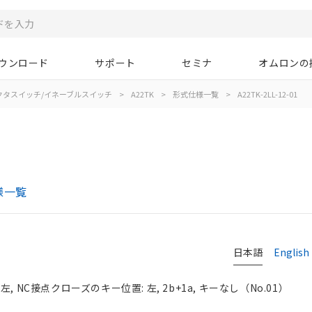
ウンロード
サポート
セミナ
オムロンの
クタスイッチ/イネーブルスイッチ
>
A22TK
>
形式仕様一覧
>
A22TK-2LL-12-01
様一覧
日本語
English
 NC接点クローズのキー位置: 左, 2b+1a, キーなし（No.01）