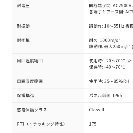
在庫状況およ
部品在庫の切り替
たしません。
－
在庫なし
耐電圧
同極端子間: AC2500V 5
す。
「ｅ」：有害物質
機器販売
各端子とアース間: AC250
マイパーツ機
「10」：通常の
ている必要が
味します。
空
受注生産
耐振動
誤動作: 10～55Hz 複
お客様が当ウ
※3 非含有証明
「－」：未確認で
白
が、当社の製
さい。
下記の非含有証明
2
耐衝撃
耐久: 1000m/s
※当社の共同
2
誤動作: 最大250m/s
いる法人を指
EU RoHS指令（
51物質の非含有証
周囲温度範囲
使用時: -20～70℃
※本証明書は発行
保存時: -40～70℃
また、RoHS指
混在することから
周囲湿度範囲
使用時: 35～85%RH
既に当社にて対応
り割愛しておりま
保護構造
パネル前面: IP65
感電保護クラス
Class II
PTI（トラッキング特性）
175