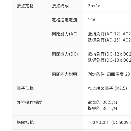
接点定格
接点構成
2b+1a
※1 対応状況
定格通電電流
10A
対応済み：EU
開閉能力(AC)
抵抗負荷(AC-12): AC24
対応予定：EU R
誘導負荷(AC-15): AC24
対応予定なし：EU
調査・確認中：EU
ご利用条件
非該当品：ライセ
開閉能力(DC)
抵抗負荷(DC-12): DC24
※1 中国RoHS
仕入先様の事情に
誘導負荷(DC-13): DC24V
があります。
以下の条件をお読
「○」：最大均質
開閉能力説明
測定条件: 周囲温度 2
「×」：最大均質
本サービスは
当社は、これ
*EU RoHS指令（10物
「－」：未確認で
鉛(Pb) 1000ppm以下、
くものです。
う）を輸出ま
記
説明
六価クロム(Cr(Ⅵ)) 1
端子仕様
ねじ締め端子 (M3.5)
当社制御機器
などの必要な
フタル酸ビス(2-エチルヘ
号
*中国RoHS10物質の基準値 
ル（DBP） 1000ppm
在庫状況およ
当社は規制貨
Pb(鉛) :1000ppm、 Hg
但し、RoHS指令で産
のであり、閲
ます。
許容操作頻度
電気的: 30回/分
Cr(Ⅵ)(六価クロム) : 
フタル酸エステル類の４
○
一定数以
DBP(フタル酸ジブチル) :
い。
当社は貴社製
機械的: 30回/分
DEHP(フタル酸ビス(2-エ
正式な納期状
置等に一切使
当社販売員に
※2 対応予定月
△
一定数に
当社は、貴社
絶縁抵抗
100MΩ以上 (DC500V
オムロン制御
また当社は、
※2 環境保護使