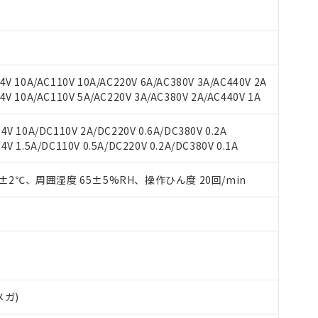
 RoHS指令（10物質）の非含有に対応した製品が提供可能な商品です
V 10A/AC110V 10A/AC220V 6A/AC380V 3A/AC440V 2A
oHS指令（10物質）の非含有に対応した製品に切り替える予定のある
V 10A/AC110V 5A/AC220V 3A/AC380V 2A/AC440V 1A
 RoHS指令（10物質）の非含有に非対応の商品で、対応品を出す予
 RoHS指令（10物質）の非含有の対応状況を調査中または確認中の
ンス料など無形物で、有害物質有無と関係のない商品です。
V 10A/DC110V 2A/DC220V 0.6A/DC380V 0.2A
○×表
より、非含有部品としていたものが、含有品と判明した場合などやむ
 1.5A/DC110V 0.5A/DC220V 0.2A/DC380V 0.1A
みいただき、同意のうえご利用ください。
材料含有率が中国RoHSの基準値以下であることを示します。
0±2℃、周囲湿度 65±5%RH、操作ひん度 20回/min
材料含有率が中国RoHSの基準値を超えていることを示します。
、当社制御機器事業取扱商品の当社在庫状況および標準価格(税抜)
ら貴社製品のうち、外国為替および外国貿易法に定める商品（以下｢
質）：
す。当社販売部門へお問い合わせください。
 水銀(Hg) 1000ppm以下、 カドミウム(Cd) 100ppm以下、
たは国外への提供する場合は、日本国政府の輸出許可(または役務取
000ppm以下、ポリ臭化ビフェニル類(PBB) 1000ppm以下、ポリ臭化ジフェニルエーテル類(P
事業取扱商品の中には、本サービスの対象外となる商品もあること
手続きをとります。
キシル) (DEHP)(別名：DOP) 1000ppm以下、フタル酸ブチルベンジル（BBP） 100
(GB/T26572)：
以下、フタル酸ジイソブチル (DIBP) 1000ppm以下
び標準価格照会結果は、記載している更新日時点での社内データに
物を破棄する場合は、完全に破砕するなど、違法に輸出されないよ
(水銀) : 1000ppm、 Cd(カドミウム) : 100ppm、
業用監視および制御機器に対する適用除外項目は除く。
覧された時点での実際の在庫および標準価格とは異なる場合がある
1000ppm、 PBBs(ポリ臭化ビフェニル類) : 1000ppm、 PBDEs(ポリ臭化ジフェニルエーテル類
物質については閾値を超える意図的な使用がないことを確認しています。
上の在庫あり
 1000ppm、 DIBP(フタル酸ジイソブチル) : 1000ppm、 BBP(フタル酸ブチルベンジル) :
品を、核兵器、ミサイル、化学兵器、生物兵器またはその他武器並
チルヘキシル)) : 1000ppm
況および標準価格はお客様のお取引先、またはお客様担当のオムロ
用いたしません。
ご相談ください。
は満たないが在庫あり
製品を第三者に販売する場合は、上記1、2および3の内容を当該第
メガ)
機器販売店や当社販売拠点は「
販売ネットワーク
」をご確認くだ
販売先および販売に係わる関係者が違法に輸出するおそれがある場
用期限