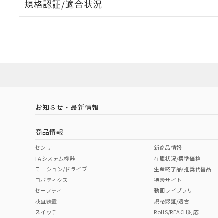
規格認証/適合状況
EU RoHS
注意事項・凡例
UL認証
CSA認証
CEマーキング
ダウンロードデータをご利用いただく前に、以下を必ずお読
Yes
Yes
Yes
対応状況
対応予定月
※1
※2
ソフトウェアの使用条件
対応済み
LR型式承認
DNV型式承認
BV型式承認
KR
（イギリス
（ノルウェー
（フランス
（
お知らせ・最新情報
中国 RoHS
注意事項・凡例
船舶規格）
船舶規格）
船舶規格）
船
商品情報
No
No
No
No
中国 RoHS表
※1 ※2
センサ
新商品情報
FAシステム機器
在庫状況/標準価格
Pb
Hg
Cd
Cr(V
モーション/ドライブ
生産終了品/推奨代替品
ロボティクス
特設サイト
セーフティ
動画ライブラリ
検査装置
規格認証/適合
X
O
O
O
スイッチ
RoHS/REACH対応