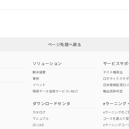
ログイン/会員登録
CCC認証
電波法
みください。
Yes
N/A
非含有証明書
※3
ページ先頭へ戻る
ダウンロードはこちら
型式承認
NK型式承認
ABS型式承認
韓国
（日本
（アメリカ
ソリューション
サービスサポ
舶規格）
船舶規格）
船舶規格）
解決提案
テスト機貸出
事例
ロボティクスサ
No
No
イベント
日本語相談窓口
現場データ活用サービスi-BELT
輸出該非判定
I)
PBBs
PBDEs
DBP
ダウンロードセンタ
eラーニング
この製品の規格認証/適合
その他の認証はこちらのページからご
カタログ
eラーニングのご
マニュアル
コースを選んで受
O
O
O
2D CAD
eラーニングコー