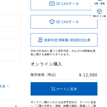
2D CADデータ
在庫・価格
無料テスト機
3D CADデータ
該非判定見解書/項目別対比表
日本の外為法に基づく該非判定、およびEAR再輸出規
制に関する見解が入手できます。
オンライン購入
¥ 12,980
販売価格（税込）
状況
カートに追加
オンライン購入における出荷予定日は、カートに追加
～「ご購入手続き：価格・納期の確認」画面にてご確