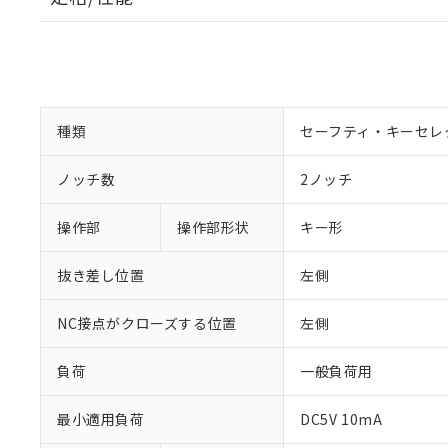
種類
セーフティ・キーセレ
ノッチ数
2ノッチ
操作部
操作部形状
キー形
抜き差し位置
左側
NC接点がクローズする位置
左側
負荷
一般負荷用
最小適用負荷
DC5V 10mA