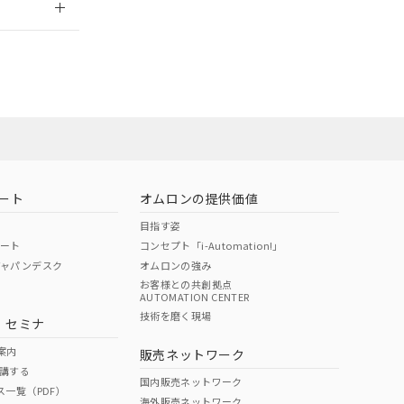
ート
オムロンの提供価値
目指す姿
ポート
コンセプト「i-Automation!」
ジャパンデスク
オムロンの強み
お客様との共創拠点
AUTOMATION CENTER
DIBP
BBP
DEHP
環境保護
技術を磨く現場
・セミナ
状況ページへ
使用期限
検索ください
案内
販売ネットワーク
講する
O
O
O
10
国内販売ネットワーク
ス一覧（PDF）
海外販売ネットワーク