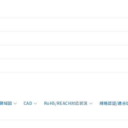
領域図
CAD
RoHS/REACH対応状況
規格認証/適合