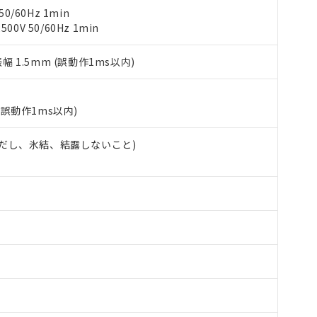
び標準価格結果を当社の事前の承諾なく第三者に漏洩または開示し
え状況などにより、予定月が前後することがあります。
(最新の在庫状況については、お客様のお取引先、またはお客様担当
0/60Hz 1min
（10物質）のすべてが基準値以下であることを示します。
店・当社販売員にご確認ください)
0V 50/60Hz 1min
能（部品リスト作成サービス）をご利用いただくには、I-Webメン
使用状況下において有害物質が外部に漏えいし、環境に深刻な影響を
あります。
機種、また在庫状況の情報を公開していない機種
振幅 1.5mm (誤動作1ms以内)
ェブサイト上で当社にご登録された部品リストについて、当社およ
書ダウンロード
す。当社販売部門へお問い合わせください。
品・サービスに関するお客様との取引・商談に必要な範囲で利用す
合意する
キャンセル
書をダウンロードすることができます。
利用者とは、
"個人情報の共同利用に関して"
の「1.共同利用者の
(誤動作1ms以内)
します。
10物質）の非含有証明書
明書（当社基準）
 (ただし、氷結、結露しないこと)
日時点で非含有を証明するもので、過去に遡って非含有を証明するも
令のフタル酸エステル類４物質の対応では、対応完了までの期間は出
備考欄に対応日を記載しておりました。
品への在庫切替を完了していることから、特段のことがない限り、20
す。