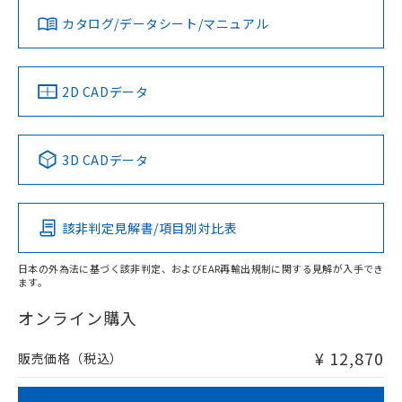
既に当社にて対応品への在庫切替を完了
みください。
していることから、特段のことがない限
カタログ/データシート/マニュアル
対応済み
ソフトウェアの使用条件
り、2022年1月12日より割愛しておりま
LR型式承認
DNV型式承認
BV型式承認
KR型式承
す。
（イギリス
（ノルウェー
（フランス
（韓国
船舶規格）
船舶規格）
船舶規格）
船舶規格
中国 RoHS
注意事項・凡例
2D CADデータ
No
No
No
No
中国 RoHS表
※1 ※2
3D CADデータ
この製品の規格認証/適合状況ページへ
Pb
Hg
Cd
Cr(VI)
その他の認証はこちらのページからご検索ください
該非判定見解書/項目別対比表
X
O
O
O
日本の外為法に基づく該非判定、およびEAR再輸出規制に関する見解が入手でき
ます。
"対応済み"や非含有の記載がされた商品であっても、流通
在庫等で未対応品が混在する可能性があります。
オンライン購入
非含有品が必要な際は、弊社営業部門もしくは販売店へお
問い合わせください。
¥ 12,870
販売価格（税込）
この製品のRoHS/REACH対応状況ページへ