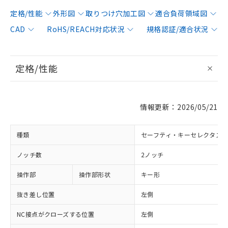
定格/性能
外形図
取りつけ穴加工図
適合負荷領域図
CAD
RoHS/REACH対応状況
規格認証/適合状況
定格/性能
情報更新：2026/05/21
種類
セーフティ・キーセレクタス
ノッチ数
2ノッチ
操作部
操作部形状
キー形
抜き差し位置
左側
NC接点がクローズする位置
左側