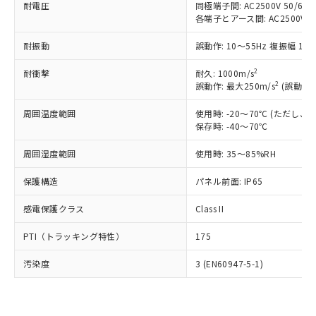
耐電圧
同極端子間: AC2500V 50/60Hz
調査・確認中：EU RoHS指令（10物質）の
本サービスは、当社制御機器事業取扱
各端子とアース間: AC2500V 50/
※1 中国RoHS○×表
非含有の対応状況を調査中または確認中の
商品の当社在庫状況および標準価格
商品です。
(税抜)を提供させていただくもので
耐振動
誤動作: 10～55Hz 複振幅 1.
「○」：最大均質材料含有率が中国RoHSの
非該当品：ライセンス料など無形物で、有
す。
基準値以下であることを示します。
害物質有無と関係のない商品です。
2
耐衝撃
耐久: 1000m/s
当社制御機器事業取扱商品の中には、
「×」：最大均質材料含有率が中国RoHSの
仕入先様の事情により、非含有部品として
2
誤動作: 最大250m/s
(誤動作1
本サービスの対象外となる商品もある
基準値を超えていることを示します。
いたものが、含有品と判明した場合などや
当社は、これら貴社製品のうち、外国
ことをご了承ください。
「－」：未確認です。当社販売部門へお問
むを得ず変更することがあります。
周囲温度範囲
使用時: -20～70℃ (ただし
為替および外国貿易法に定める商品
在庫状況および標準価格照会結果は、
い合わせください。
保存時: -40～70℃
（以下｢規制貨物等」という）を輸出
記載している更新日時点での社内デー
*EU RoHS指令（10物質）：
または国外への提供する場合は、日本
記
タに基づき作成されるものであり、閲
説明
鉛(Pb) 1000ppm以下、 水銀(Hg) 1000ppm以下、 カド
周囲湿度範囲
使用時: 35～85%RH
*中国RoHS10物質の基準値 (GB/T26572)：
国政府の輸出許可(または役務取引許
号
覧された時点での実際の在庫および標
ミウム(Cd) 100ppm以下、
Pb(鉛) :1000ppm、 Hg(水銀) : 1000ppm、 Cd(カドミウ
可)を取得するなどの必要な手続きを
六価クロム(Cr(Ⅵ)) 1000ppm以下、ポリ臭化ビフェニル
ム) : 100ppm、
準価格とは異なる場合があることをご
保護構造
パネル前面: IP65
類(PBB) 1000ppm以下、ポリ臭化ジフェニルエーテル類
Cr(Ⅵ)(六価クロム) : 1000ppm、 PBBs(ポリ臭化ビフェ
とります。
了承ください。
(PBDE) 1000ppm以下、フタル酸ビス(2-エチルヘキシ
○
一定数以上の在庫あり
ニル類) : 1000ppm、 PBDEs(ポリ臭化ジフェニルエーテ
当社は規制貨物を破棄する場合は、完
ル) (DEHP)(別名：DOP) 1000ppm以下、フタル酸ブチ
正式な納期状況および標準価格はお客
ル類) : 1000ppm、
感電保護クラス
Class II
ルベンジル（BBP） 1000ppm以下、フタル酸ジブチル
全に破砕するなど、違法に輸出されな
DBP(フタル酸ジブチル) : 1000ppm、 DIBP(フタル酸ジ
様のお取引先、またはお客様担当のオ
（DBP） 1000ppm以下、フタル酸ジイソブチル
イソブチル) : 1000ppm、 BBP(フタル酸ブチルベンジ
△
一定数には満たないが在庫あり
いよう必要な手段を講じます。
PTI（トラッキング特性）
175
ムロン制御機器販売店・当社販売員に
(DIBP) 1000ppm以下
ル) : 1000ppm、
当社は貴社製品を、核兵器、ミサイ
但し、RoHS指令で産業用監視および制御機器に対する
DEHP(フタル酸ビス(2-エチルヘキシル)) : 1000ppm
ご相談ください。
適用除外項目は除く。
ル、化学兵器、生物兵器またはその他
汚染度
3 (EN60947-5-1)
－
在庫なし(最新の在庫状況につ
オムロン制御機器販売店や当社販売拠
フタル酸エステル類の４物質については閾値を超える意
武器並びにこれらの製造装置等に一切
いては、お客様のお取引先、ま
図的な使用がないことを確認しています。
点は「
販売ネットワーク
」をご確認
※2 環境保護使用期限
使用いたしません。
たはお客様担当のオムロン制御
ください。
当社は、貴社製品を第三者に販売する
機器販売店・当社販売員にご確
在庫状況および標準価格結果を当社の