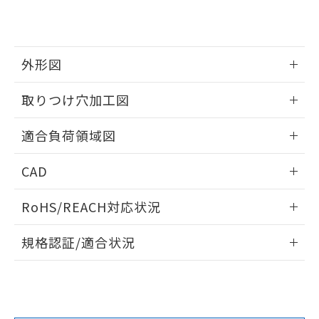
※2 対応予定月
「ｅ」：有害物質（10物質）のすべてが基
場合は、上記1、2および3の内容を当
認ください)
事前の承諾なく第三者に漏洩または開
準値以下であることを示します。
該第三者に通知します。また当社は、
示しないようお願いします。
部品在庫の切り替え状況などにより、予定
「10」：通常の使用状況下において有害物
販売先および販売に係わる関係者が違
マイパーツ機能（部品リスト作成サー
空
受注生産機種、また在庫状況の
月が前後することがあります。
質が外部に漏えいし、環境に深刻な影響を
法に輸出するおそれがある場合は、取
ビス）をご利用いただくには、I-Web
白
情報を公開していない機種
外形図
及ぼさない年数を意味します。
り引きをいたしません。
メンバーズにご登録されている必要が
「－」：未確認です。当社販売部門へお問
あります。
情報更新：2026/05/21
い合わせください。
取りつけ穴加工図
お客様が当ウェブサイト上で当社にご
※3 非含有証明書ダウンロード
登録された部品リストについて、当社
情報更新：2026/05/21
および当社の共同利用者が、当社の製
適合負荷領域図
下記の非含有証明書をダウンロードするこ
品・サービスに関するお客様との取
とができます。
合意する
キャンセル
引・商談に必要な範囲で利用すること
情報更新：2026/05/21
CAD
をご了承ください。
EU RoHS指令（10物質）の非含有証明書
※当社の共同利用者とは、
"個人情報
ログイン/会員登録いただくと、CADデータをダウンロー
51物質の非含有証明書（当社基準）
RoHS/REACH対応状況
の共同利用に関して"
の「1.共同利
ドすることができます。
※本証明書は発行日時点で非含有を証明す
用者の範囲」に記載されている法人を
るもので、過去に遡って非含有を証明する
情報更新：2026/7/29
指します。
規格認証/適合状況
ものではありません。
また、RoHS指令のフタル酸エステル類４
ログイン/会員登録
EU RoHS
注意事項・凡例
物質の対応では、対応完了までの期間は出
UL認証
CSA認証
CEマーキング
荷製品に未対応品が混在することから備考
Yes
Yes
Yes
欄に対応日を記載しておりました。
対応状況
対応予定月
※1
※2
ダウンロードデータをご利用いただく前に、以下を必ずお読