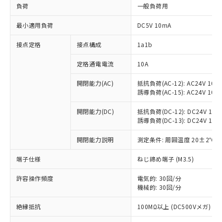
負荷
一般負荷用
最小適用負荷
DC5V 10mA
接点定格
接点構成
1a1b
定格通電電流
10A
開閉能力(AC)
抵抗負荷(AC-12): AC24V 10A/A
誘導負荷(AC-15): AC24V 10A/A
開閉能力(DC)
抵抗負荷(DC-12): DC24V 10A/D
※1 対応状況
誘導負荷(DC-13): DC24V 1.5A/
対応済み：EU RoHS指令（10物質）の
開閉能力説明
測定条件: 周囲温度 20±2℃、
非含有に対応した製品が提供可能な商品で
す。
端子仕様
ねじ締め端子 (M3.5)
対応予定：EU RoHS指令（10物質）の非含
ご利用条件
有に対応した製品に切り替える予定のある
許容操作頻度
電気的: 30回/分
商品です。
機械的: 30回/分
対応予定なし：EU RoHS指令（10物質）の
以下の条件をお読みいただき、同意のうえ
絶縁抵抗
100MΩ以上 (DC500Vメガ)
非含有に非対応の商品で、対応品を出す予
ご利用ください。
定はありません。