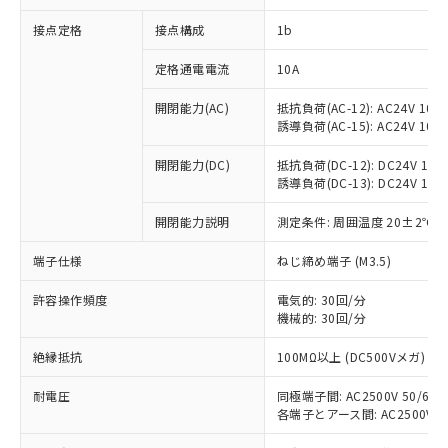
接点定格
接点構成
1b
定格通電電流
10A
開閉能力(AC)
抵抗負荷(AC-12): AC24V 10A/A
誘導負荷(AC-15): AC24V 10A/A
開閉能力(DC)
抵抗負荷(DC-12): DC24V 10A/D
誘導負荷(DC-13): DC24V 1.5A/
※1 対応状況
開閉能力説明
測定条件: 周囲温度 20±2℃、
対応済み：EU RoHS指令（10物質）の
端子仕様
ねじ締め端子 (M3.5)
非含有に対応した製品が提供可能な商品で
す。
許容操作頻度
電気的: 30回/分
対応予定：EU RoHS指令（10物質）の非含
ご利用条件
機械的: 30回/分
有に対応した製品に切り替える予定のある
商品です。
絶縁抵抗
100MΩ以上 (DC500Vメガ)
対応予定なし：EU RoHS指令（10物質）の
以下の条件をお読みいただき、同意のうえ
非含有に非対応の商品で、対応品を出す予
耐電圧
同極端子間: AC2500V 50/60Hz
ご利用ください。
定はありません。
各端子とアース間: AC2500V 50/
調査・確認中：EU RoHS指令（10物質）の
本サービスは、当社制御機器事業取扱