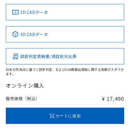
り、2022年1月12日より割愛しておりま
（イギリス
（ノルウェー
（フランス
（韓国
す。
船舶規格）
船舶規格）
船舶規格）
船舶規格
中国 RoHS
注意事項・凡例
2D CADデータ
No
No
No
No
中国 RoHS表
※1 ※2
3D CADデータ
この製品の規格認証/適合状況ページへ
Pb
Hg
Cd
Cr(VI)
その他の認証はこちらのページからご検索ください
該非判定見解書/項目別対比表
X
O
O
O
日本の外為法に基づく該非判定、およびEAR再輸出規制に関する見解が入手でき
ます。
"対応済み"や非含有の記載がされた商品であっても、流通
在庫等で未対応品が混在する可能性があります。
オンライン購入
非含有品が必要な際は、弊社営業部門もしくは販売店へお
問い合わせください。
¥ 17,490
販売価格（税込）
この製品のRoHS/REACH対応状況ページへ
カートに追加