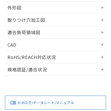
該第三者に通知します。また当社は、
示しないようお願いします。
部品在庫の切り替え状況などにより、予定
「10」：通常の使用状況下において有害物
販売先および販売に係わる関係者が違
外形図
マイパーツ機能（部品リスト作成サー
空
受注生産機種、また在庫状況の
月が前後することがあります。
質が外部に漏えいし、環境に深刻な影響を
法に輸出するおそれがある場合は、取
ビス）をご利用いただくには、I-Web
白
情報を公開していない機種
及ぼさない年数を意味します。
り引きをいたしません。
情報更新：2026/05/21
メンバーズにご登録されている必要が
取りつけ穴加工図
「－」：未確認です。当社販売部門へお問
あります。
い合わせください。
お客様が当ウェブサイト上で当社にご
情報更新：2026/05/21
※3 非含有証明書ダウンロード
適合負荷領域図
登録された部品リストについて、当社
および当社の共同利用者が、当社の製
情報更新：2026/05/21
下記の非含有証明書をダウンロードするこ
品・サービスに関するお客様との取
CAD
とができます。
合意する
キャンセル
引・商談に必要な範囲で利用すること
ログイン/会員登録いただくと、CADデータをダウンロー
をご了承ください。
RoHS/REACH対応状況
EU RoHS指令（10物質）の非含有証明書
ドすることができます。
※当社の共同利用者とは、
"個人情報
51物質の非含有証明書（当社基準）
の共同利用に関して"
の「1.共同利
情報更新：2026/7/29
※本証明書は発行日時点で非含有を証明す
規格認証/適合状況
用者の範囲」に記載されている法人を
るもので、過去に遡って非含有を証明する
指します。
ログイン/会員登録
EU RoHS
注意事項・凡例
ものではありません。
UL認証
CSA認証
CEマーキング
また、RoHS指令のフタル酸エステル類４
物質の対応では、対応完了までの期間は出
Yes
Yes
Yes
対応状況
対応予定月
荷製品に未対応品が混在することから備考
※1
※2
ダウンロードデータをご利用いただく前に、以下を必ずお読
欄に対応日を記載しておりました。
みください。
カタログ/データシート/マニュアル
対応済み
既に当社にて対応品への在庫切替を完了
ソフトウェアの使用条件
していることから、特段のことがない限
LR型式承認
DNV型式承認
BV型式承認
KR型式承