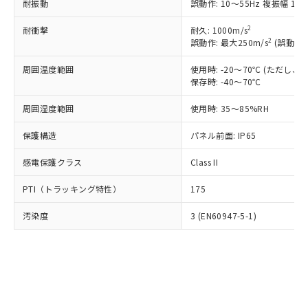
※1 中国RoHS○×表
非含有の対応状況を調査中または確認中の
耐振動
誤動作: 10～55Hz 複振幅 1.
商品の当社在庫状況および標準価格
商品です。
(税抜)を提供させていただくもので
「○」：最大均質材料含有率が中国RoHSの
2
耐衝撃
耐久: 1000m/s
非該当品：ライセンス料など無形物で、有
す。
2
誤動作: 最大250m/s
(誤動作1
基準値以下であることを示します。
害物質有無と関係のない商品です。
当社制御機器事業取扱商品の中には、
「×」：最大均質材料含有率が中国RoHSの
仕入先様の事情により、非含有部品として
本サービスの対象外となる商品もある
周囲温度範囲
使用時: -20～70℃ (ただし
基準値を超えていることを示します。
いたものが、含有品と判明した場合などや
当社は、これら貴社製品のうち、外国
ことをご了承ください。
保存時: -40～70℃
「－」：未確認です。当社販売部門へお問
むを得ず変更することがあります。
為替および外国貿易法に定める商品
在庫状況および標準価格照会結果は、
い合わせください。
（以下｢規制貨物等」という）を輸出
周囲湿度範囲
使用時: 35～85%RH
記載している更新日時点での社内デー
*EU RoHS指令（10物質）：
または国外への提供する場合は、日本
記
タに基づき作成されるものであり、閲
説明
鉛(Pb) 1000ppm以下、 水銀(Hg) 1000ppm以下、 カド
*中国RoHS10物質の基準値 (GB/T26572)：
国政府の輸出許可(または役務取引許
保護構造
パネル前面: IP65
号
覧された時点での実際の在庫および標
ミウム(Cd) 100ppm以下、
Pb(鉛) :1000ppm、 Hg(水銀) : 1000ppm、 Cd(カドミウ
可)を取得するなどの必要な手続きを
六価クロム(Cr(Ⅵ)) 1000ppm以下、ポリ臭化ビフェニル
ム) : 100ppm、
準価格とは異なる場合があることをご
類(PBB) 1000ppm以下、ポリ臭化ジフェニルエーテル類
Cr(Ⅵ)(六価クロム) : 1000ppm、 PBBs(ポリ臭化ビフェ
感電保護クラス
Class II
とります。
了承ください。
(PBDE) 1000ppm以下、フタル酸ビス(2-エチルヘキシ
○
一定数以上の在庫あり
ニル類) : 1000ppm、 PBDEs(ポリ臭化ジフェニルエーテ
当社は規制貨物を破棄する場合は、完
ル) (DEHP)(別名：DOP) 1000ppm以下、フタル酸ブチ
正式な納期状況および標準価格はお客
ル類) : 1000ppm、
PTI（トラッキング特性）
175
ルベンジル（BBP） 1000ppm以下、フタル酸ジブチル
全に破砕するなど、違法に輸出されな
DBP(フタル酸ジブチル) : 1000ppm、 DIBP(フタル酸ジ
様のお取引先、またはお客様担当のオ
（DBP） 1000ppm以下、フタル酸ジイソブチル
イソブチル) : 1000ppm、 BBP(フタル酸ブチルベンジ
△
一定数には満たないが在庫あり
いよう必要な手段を講じます。
ムロン制御機器販売店・当社販売員に
(DIBP) 1000ppm以下
ル) : 1000ppm、
汚染度
3 (EN60947-5-1)
当社は貴社製品を、核兵器、ミサイ
但し、RoHS指令で産業用監視および制御機器に対する
DEHP(フタル酸ビス(2-エチルヘキシル)) : 1000ppm
ご相談ください。
適用除外項目は除く。
ル、化学兵器、生物兵器またはその他
－
在庫なし(最新の在庫状況につ
オムロン制御機器販売店や当社販売拠
フタル酸エステル類の４物質については閾値を超える意
武器並びにこれらの製造装置等に一切
いては、お客様のお取引先、ま
図的な使用がないことを確認しています。
点は「
販売ネットワーク
」をご確認
※2 環境保護使用期限
使用いたしません。
たはお客様担当のオムロン制御
ください。
当社は、貴社製品を第三者に販売する
機器販売店・当社販売員にご確
在庫状況および標準価格結果を当社の
※2 対応予定月
「ｅ」：有害物質（10物質）のすべてが基
場合は、上記1、2および3の内容を当
認ください)
事前の承諾なく第三者に漏洩または開
準値以下であることを示します。