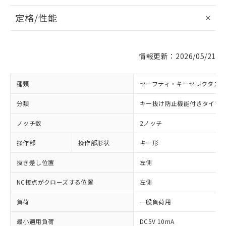
定格/性能
情報更新：2026/05/21
種類
セーフティ・キーセレクタス
分類
キー抜け防止機能付きタイプ
ノッチ数
2ノッチ
操作部
操作部形状
キー形
抜き差し位置
左側
NC接点がクローズする位置
左側
負荷
一般負荷用
最小適用負荷
DC5V 10mA