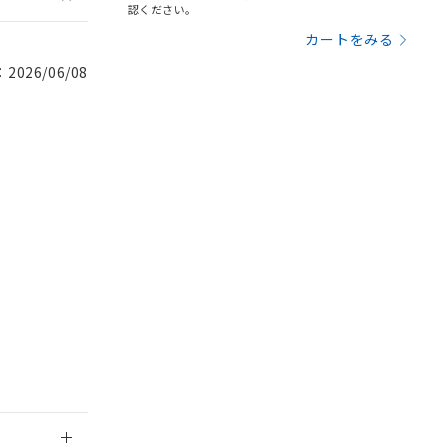
認ください。
カートをみる
を提供させていただ
規制貨物等」とい
026/06/08
引許可)を取得する
BDE) 1000ppm以下、
をご了承ください。
0ppm以下、フタル酸ジブチ
基づき作成されるも
う必要な手段を講じ
ことをご了承くださ
) : 1000ppm、
 1000ppm、
びにこれらの製造装
ン制御機器販売店・
三者に通知します。
さい。
合は、取り引きをい
ないようお願いしま
のオムロン制御
バーズにご登録され
及ぼさない年数を意
び当社の共同利用者
ることをご了承くだ
範囲」に記載されて