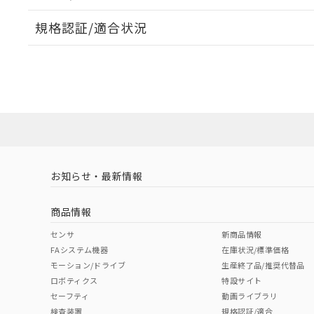
※本証明書は発行
また、RoHS指
規格認証/適合状況
混在することから
EU RoHS
注意事項・凡例
既に当社にて対応
UL認証
CSA認証
CEマーキング
り割愛しておりま
Yes
Yes
Yes
対応状況
対応予定月
※1
※2
対応済み
LR型式承認
DNV型式承認
BV型式承認
KR
（イギリス
（ノルウェー
（フランス
（
お知らせ・最新情報
中国 RoHS
注意事項・凡例
船舶規格）
船舶規格）
船舶規格）
船
商品情報
No
No
No
No
中国 RoHS表
※1 ※2
センサ
新商品情報
FAシステム機器
在庫状況/標準価格
Pb
Hg
Cd
Cr(V
モーション/ドライブ
生産終了品/推奨代替品
ロボティクス
特設サイト
セーフティ
動画ライブラリ
検査装置
規格認証/適合
O
O
O
O