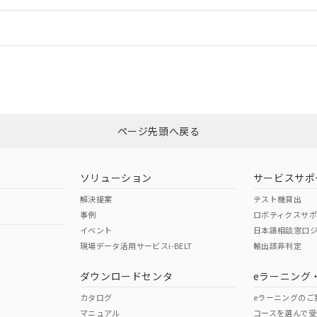
日時点で非含有を証明するもので、過去に遡って非含有を証明するも
情報更新：
令のフタル酸エステル類４物質の対応では、対応完了までの期間は出
備考欄に対応日を記載しておりました。
品への在庫切替を完了していることから、特段のことがない限り、20
CCC認証
電波法
す。
Yes
N/A
非含有証明書
※3
ページ先頭へ戻る
ダウンロードはこちら
型式承認
NK型式承認
ABS型式承認
韓国
（日本
（アメリカ
ソリューション
サービスサポ
舶規格）
船舶規格）
船舶規格）
解決提案
テスト機貸出
事例
ロボティクスサ
No
No
イベント
日本語相談窓口
現場データ活用サービスi-BELT
輸出該非判定
I)
PBBs
PBDEs
DBP
ダウンロードセンタ
eラーニング
この製品の規格認証/適合
その他の認証はこちらのページからご
カタログ
eラーニングのご
マニュアル
コースを選んで受
O
O
O