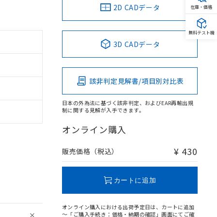
2D CADデータ
在庫・価格
無料テスト機
3D CADデータ
該非判定見解書/項目別対比表
日本の外為法に基づく該非判定、およびEAR再輸出規
制に関する見解が入手できます。
オンライン購入
¥ 430
販売価格（税込）
。
商品です。
カートに追加
定はありません。
商品です。
オンライン購入における出荷予定日は、カートに追加
を得ず変更すること
～「ご購入手続き：価格・納期の確認」画面にてご確