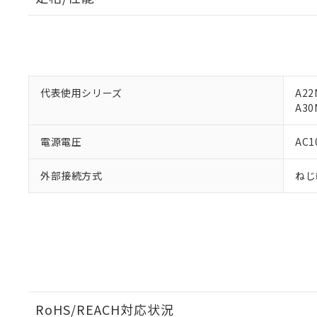
があります。
以下の条件をお読
「○」：最大均質
「×」：最大均質
本サービスは
当社は、これ
*EU RoHS指令（10物
「－」：未確認で
鉛(Pb) 1000ppm以下、
くものです。
う）を輸出ま
記
説明
六価クロム(Cr(Ⅵ)) 1
当社制御機器
などの必要な
フタル酸ビス(2-エチルヘ
号
*中国RoHS10物質の基準値 
ル（DBP） 1000ppm
在庫状況およ
当社は規制貨
Pb(鉛) :1000ppm、 Hg
代表使用シリーズ
但し、RoHS指令で産
A22
のであり、閲
ます。
Cr(Ⅵ)(六価クロム) : 
フタル酸エステル類の４
A30
○
一定数以
DBP(フタル酸ジブチル) :
い。
当社は貴社製
DEHP(フタル酸ビス(2-エ
正式な納期状
置等に一切使
電源電圧
AC1
当社販売員に
※2 対応予定月
△
一定数に
当社は、貴社
オムロン制御
また当社は、
※2 環境保護使
在庫状況およ
部品在庫の切り替
たしません。
外部接続方式
ねじ
－
在庫なし
す。
「ｅ」：有害物質
機器販売
マイパーツ機
「10」：通常の
ている必要が
味します。
空
受注生産
お客様が当ウ
※3 非含有証明
「－」：未確認で
白
が、当社の製
さい。
下記の非含有証明
※当社の共同
いる法人を指
EU RoHS指令（
RoHS/REACH対応状況
51物質の非含有証