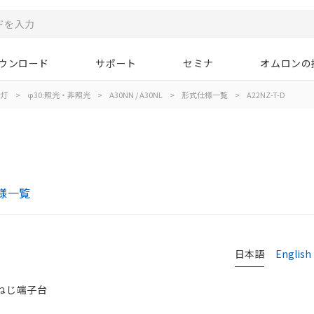
ウンロード
サポート
セミナ
オムロンの
示灯
>
φ30:照光・非照光
>
A30NN / A30NL
>
形式仕様一覧
>
A22NZ-T-D
仕様一覧
日本語
English
, ねじ端子台