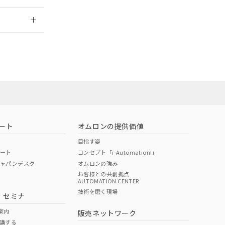
のではありません。
2026/7/29
荷製品に未対応品が
22年1月12日よ
ート
オムロンの提供価値
目指す姿
ポート
コンセプト「i-Automation!」
ジャパンデスク
オムロンの強み
お客様との共創拠点
AUTOMATION CENTER
DIBP
BBP
DEHP
環境保護
技術を磨く現場
・セミナ
状況ページへ
使用期限
検索ください
案内
販売ネットワーク
講する
O
O
O
e