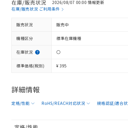
在庫/販売状況
2026/08/07 00:00 情報更新
在庫/販売状況 ご利用条件
販売状況
販売中
機種区分
標準在庫機種
在庫状況
〇
標準価格(税別)
¥ 395
※1 対応状況
詳細情報
対応済み：EU
対応予定：EU R
定格/性能
RoHS/REACH対応状況
規格認証/適合
対応予定なし：EU
調査・確認中：EU
ご利用条件
非該当品：ライセ
※1 中国RoHS
仕入先様の事情に
定格/性能