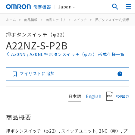
制御機器
Japan
ホーム
>
商品情報
>
商品カテゴリ
>
スイッチ
>
押ボタンスイッチ/表示灯
押ボタンスイッチ（φ22）
A22NZ-S-P2B
A30NN / A30NL 押ボタンスイッチ（φ22） 形式仕様一覧
マイリストに追加
日本語
English
PDF出力
商品概要
押ボタンスイッチ（φ22）, スイッチユニット, 2NC（赤）, プ