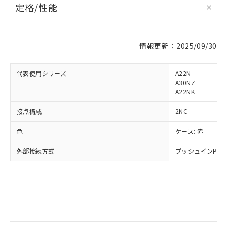
定格/性能
情報更新：2025/09/30
※1 対応状況
代表使用シリーズ
A22N
対応済み：EU RoHS指令（10物質）の
A30NZ
非含有に対応した製品が提供可能な商品で
A22NK
す。
接点構成
2NC
対応予定：EU RoHS指令（10物質）の非含
ご利用条件
有に対応した製品に切り替える予定のある
色
ケース: 赤
商品です。
対応予定なし：EU RoHS指令（10物質）の
外部接続方式
プッシュインPlu
以下の条件をお読みいただき、同意のうえ
非含有に非対応の商品で、対応品を出す予
ご利用ください。
定はありません。
調査・確認中：EU RoHS指令（10物質）の
本サービスは、当社制御機器事業取扱
※1 中国RoHS○×表
非含有の対応状況を調査中または確認中の
商品の当社在庫状況および標準価格
商品です。
(税抜)を提供させていただくもので
「○」：最大均質材料含有率が中国RoHSの
非該当品：ライセンス料など無形物で、有
す。
基準値以下であることを示します。
害物質有無と関係のない商品です。
当社制御機器事業取扱商品の中には、