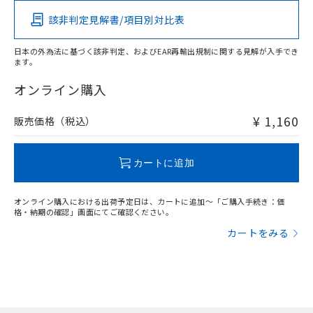
あります。
い合わせください。
該非判定見解書/項目別対比表
お客様が当ウェブサイト上で当社にご
O
O
O
O
※3 非含有証明書ダウンロード
登録された部品リストについて、当社
および当社の共同利用者が、当社の製
日本の外為法に基づく該非判定、およびEAR再輸出規制に関する見解が入手でき
下記の非含有証明書をダウンロードするこ
ます。
品・サービスに関するお客様との取
"対応済み"や非含有の記載がされた商品であっても、流通
とができます。
合意する
キャンセル
引・商談に必要な範囲で利用すること
在庫等で未対応品が混在する可能性があります。
オンライン購入
をご了承ください。
非含有品が必要な際は、弊社営業部門もしくは販売店へお
EU RoHS指令（10物質）の非含有証明書
※当社の共同利用者とは、
"個人情報
問い合わせください。
51物質の非含有証明書（当社基準）
¥ 1,160
販売価格（税込）
の共同利用に関して"
の「1.共同利
※本証明書は発行日時点で非含有を証明す
用者の範囲」に記載されている法人を
るもので、過去に遡って非含有を証明する
指します。
この製品のRoHS/REACH対応状況ページへ
ものではありません。
カートに追加
また、RoHS指令のフタル酸エステル類４
物質の対応では、対応完了までの期間は出
オンライン購入における出荷予定日は、カートに追加～「ご購入手続き：価
荷製品に未対応品が混在することから備考
格・納期の確認」画面にてご確認ください。
欄に対応日を記載しておりました。
カートをみる
既に当社にて対応品への在庫切替を完了
していることから、特段のことがない限
り、2022年1月12日より割愛しておりま
す。