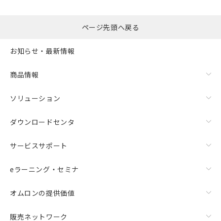
るもので、過去に遡って非含有を証明する
指します。
ものではありません。
また、RoHS指令のフタル酸エステル類４
ページ先頭へ戻る
物質の対応では、対応完了までの期間は出
荷製品に未対応品が混在することから備考
お知らせ・最新情報
欄に対応日を記載しておりました。
既に当社にて対応品への在庫切替を完了
商品情報
していることから、特段のことがない限
り、2022年1月12日より割愛しておりま
す。
ソリューション
ダウンロードセンタ
サービスサポート
eラーニング・セミナ
オムロンの提供価値
販売ネットワーク