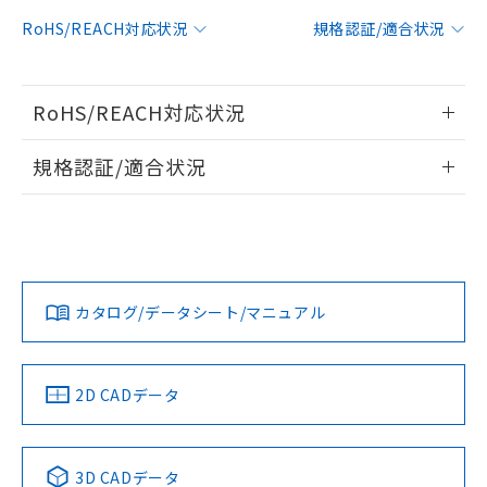
対応予定：EU RoHS指令（10物質）の非含
RoHS/REACH対応状況
規格認証/適合状況
ご利用条件
有に対応した製品に切り替える予定のある
商品です。
対応予定なし：EU RoHS指令（10物質）の
以下の条件をお読みいただき、同意のうえ
RoHS/REACH対応状況
非含有に非対応の商品で、対応品を出す予
ご利用ください。
定はありません。
情報更新：2026/7/29
調査・確認中：EU RoHS指令（10物質）の
規格認証/適合状況
本サービスは、当社制御機器事業取扱
※1 中国RoHS○×表
非含有の対応状況を調査中または確認中の
商品の当社在庫状況および標準価格
EU RoHS
注意事項・凡例
商品です。
(税抜)を提供させていただくもので
UL認証
CSA認証
CEマーキング
「○」：最大均質材料含有率が中国RoHSの
非該当品：ライセンス料など無形物で、有
す。
基準値以下であることを示します。
害物質有無と関係のない商品です。
当社制御機器事業取扱商品の中には、
No
No
N/A
「×」：最大均質材料含有率が中国RoHSの
仕入先様の事情により、非含有部品として
対応状況
対応予定月
※1
※2
本サービスの対象外となる商品もある
基準値を超えていることを示します。
いたものが、含有品と判明した場合などや
当社は、これら貴社製品のうち、外国
ことをご了承ください。
カタログ/データシート/マニュアル
「－」：未確認です。当社販売部門へお問
むを得ず変更することがあります。
対応済み
為替および外国貿易法に定める商品
在庫状況および標準価格照会結果は、
い合わせください。
（以下｢規制貨物等」という）を輸出
LR型式承認
DNV型式承認
BV型式承認
KR型式承
記載している更新日時点での社内デー
*EU RoHS指令（10物質）：
または国外への提供する場合は、日本
（イギリス
（ノルウェー
（フランス
（韓国
記
タに基づき作成されるものであり、閲
説明
鉛(Pb) 1000ppm以下、 水銀(Hg) 1000ppm以下、 カド
*中国RoHS10物質の基準値 (GB/T26572)：
船舶規格）
船舶規格）
船舶規格）
船舶規格
国政府の輸出許可(または役務取引許
中国 RoHS
注意事項・凡例
2D CADデータ
号
覧された時点での実際の在庫および標
ミウム(Cd) 100ppm以下、
Pb(鉛) :1000ppm、 Hg(水銀) : 1000ppm、 Cd(カドミウ
可)を取得するなどの必要な手続きを
六価クロム(Cr(Ⅵ)) 1000ppm以下、ポリ臭化ビフェニル
ム) : 100ppm、
準価格とは異なる場合があることをご
No
類(PBB) 1000ppm以下、ポリ臭化ジフェニルエーテル類
No
No
No
Cr(Ⅵ)(六価クロム) : 1000ppm、 PBBs(ポリ臭化ビフェ
とります。
了承ください。
(PBDE) 1000ppm以下、フタル酸ビス(2-エチルヘキシ
○
一定数以上の在庫あり
ニル類) : 1000ppm、 PBDEs(ポリ臭化ジフェニルエーテ
当社は規制貨物を破棄する場合は、完
ル) (DEHP)(別名：DOP) 1000ppm以下、フタル酸ブチ
中国 RoHS表
※1 ※2
正式な納期状況および標準価格はお客
ル類) : 1000ppm、
3D CADデータ
ルベンジル（BBP） 1000ppm以下、フタル酸ジブチル
全に破砕するなど、違法に輸出されな
DBP(フタル酸ジブチル) : 1000ppm、 DIBP(フタル酸ジ
様のお取引先、またはお客様担当のオ