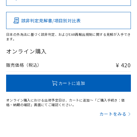
（DBP） 1000ppm以下、フタル酸ジイソブチル
イソブチル) : 1000ppm、 BBP(フタル酸ブチルベンジ
△
一定数には満たないが在庫あり
いよう必要な手段を講じます。
この製品の規格認証/適合状況ページへ
Pb
Hg
Cd
Cr(VI)
ムロン制御機器販売店・当社販売員に
(DIBP) 1000ppm以下
ル) : 1000ppm、
当社は貴社製品を、核兵器、ミサイ
その他の認証はこちらのページからご検索ください
但し、RoHS指令で産業用監視および制御機器に対する
DEHP(フタル酸ビス(2-エチルヘキシル)) : 1000ppm
ご相談ください。
適用除外項目は除く。
ル、化学兵器、生物兵器またはその他
－
在庫なし(最新の在庫状況につ
オムロン制御機器販売店や当社販売拠
フタル酸エステル類の４物質については閾値を超える意
該非判定見解書/項目別対比表
O
O
O
O
武器並びにこれらの製造装置等に一切
いては、お客様のお取引先、ま
図的な使用がないことを確認しています。
点は「
販売ネットワーク
」をご確認
※2 環境保護使用期限
使用いたしません。
たはお客様担当のオムロン制御
ください。
日本の外為法に基づく該非判定、およびEAR再輸出規制に関する見解が入手でき
当社は、貴社製品を第三者に販売する
機器販売店・当社販売員にご確
在庫状況および標準価格結果を当社の
ます。
※2 対応予定月
「ｅ」：有害物質（10物質）のすべてが基
場合は、上記1、2および3の内容を当
"対応済み"や非含有の記載がされた商品であっても、流通
認ください)
事前の承諾なく第三者に漏洩または開
準値以下であることを示します。
該第三者に通知します。また当社は、
在庫等で未対応品が混在する可能性があります。
オンライン購入
示しないようお願いします。
部品在庫の切り替え状況などにより、予定
「10」：通常の使用状況下において有害物
販売先および販売に係わる関係者が違
非含有品が必要な際は、弊社営業部門もしくは販売店へお
マイパーツ機能（部品リスト作成サー
空
受注生産機種、また在庫状況の
月が前後することがあります。
質が外部に漏えいし、環境に深刻な影響を
法に輸出するおそれがある場合は、取
問い合わせください。
ビス）をご利用いただくには、I-Web
¥ 420
販売価格（税込）
白
情報を公開していない機種
及ぼさない年数を意味します。
り引きをいたしません。
メンバーズにご登録されている必要が
「－」：未確認です。当社販売部門へお問
あります。
この製品のRoHS/REACH対応状況ページへ
い合わせください。
お客様が当ウェブサイト上で当社にご
カートに追加
※3 非含有証明書ダウンロード
登録された部品リストについて、当社
および当社の共同利用者が、当社の製
下記の非含有証明書をダウンロードするこ
オンライン購入における出荷予定日は、カートに追加～「ご購入手続き：価
品・サービスに関するお客様との取
格・納期の確認」画面にてご確認ください。
とができます。
合意する
キャンセル
引・商談に必要な範囲で利用すること
カートをみる
をご了承ください。
EU RoHS指令（10物質）の非含有証明書
※当社の共同利用者とは、
"個人情報
51物質の非含有証明書（当社基準）
の共同利用に関して"
の「1.共同利
※本証明書は発行日時点で非含有を証明す
用者の範囲」に記載されている法人を