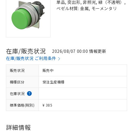
単品, 突出形, 非照光, 緑（不透明）,
ベゼル材質: 金属, モーメンタリ
在庫/販売状況
2026/08/07 00:00 情報更新
在庫/販売状況 ご利用条件
販売状況
販売中
機種区分
受注生産機種
在庫状況
標準価格(税別)
¥ 385
※1 対応状況
対応済み：EU RoHS指令（10物質）の
非含有に対応した製品が提供可能な商品で
詳細情報
す。