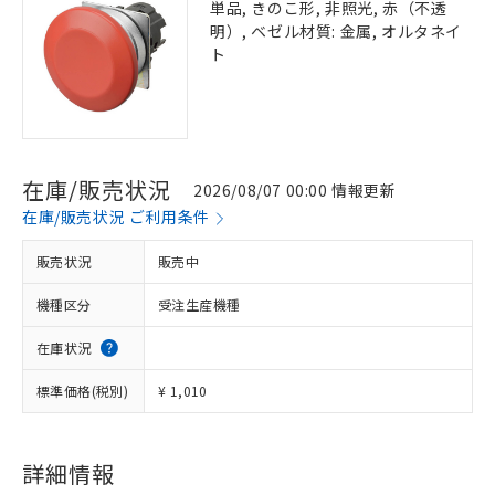
単品, きのこ形, 非照光, 赤（不透
明）, ベゼル材質: 金属, オルタネイ
ト
在庫/販売状況
2026/08/07 00:00 情報更新
在庫/販売状況 ご利用条件
販売状況
販売中
機種区分
受注生産機種
在庫状況
標準価格(税別)
¥ 1,010
※1 対応状況
対応済み：EU RoHS指令（10物質）の
非含有に対応した製品が提供可能な商品で
詳細情報
す。