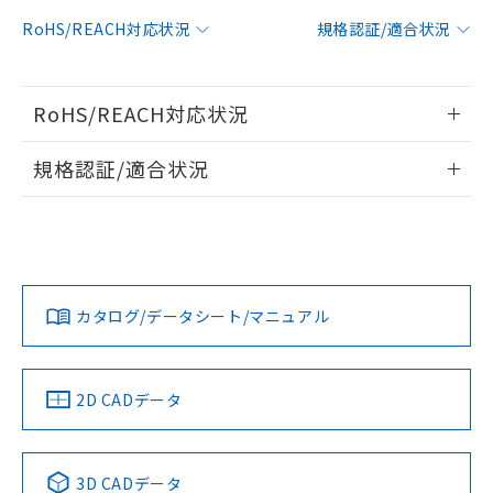
対応予定：EU RoHS指令（10物質）の非含
RoHS/REACH対応状況
規格認証/適合状況
ご利用条件
有に対応した製品に切り替える予定のある
商品です。
対応予定なし：EU RoHS指令（10物質）の
以下の条件をお読みいただき、同意のうえ
RoHS/REACH対応状況
非含有に非対応の商品で、対応品を出す予
ご利用ください。
定はありません。
情報更新：2026/7/29
調査・確認中：EU RoHS指令（10物質）の
規格認証/適合状況
本サービスは、当社制御機器事業取扱
※1 中国RoHS○×表
非含有の対応状況を調査中または確認中の
商品の当社在庫状況および標準価格
EU RoHS
注意事項・凡例
商品です。
(税抜)を提供させていただくもので
UL認証
CSA認証
CEマーキング
「○」：最大均質材料含有率が中国RoHSの
非該当品：ライセンス料など無形物で、有
す。
基準値以下であることを示します。
害物質有無と関係のない商品です。
当社制御機器事業取扱商品の中には、
No
No
N/A
「×」：最大均質材料含有率が中国RoHSの
仕入先様の事情により、非含有部品として
対応状況
対応予定月
※1
※2
本サービスの対象外となる商品もある
基準値を超えていることを示します。
いたものが、含有品と判明した場合などや
当社は、これら貴社製品のうち、外国
ことをご了承ください。
カタログ/データシート/マニュアル
「－」：未確認です。当社販売部門へお問
むを得ず変更することがあります。
対応済み
為替および外国貿易法に定める商品
在庫状況および標準価格照会結果は、
い合わせください。
（以下｢規制貨物等」という）を輸出
LR型式承認
DNV型式承認
BV型式承認
KR型式承
記載している更新日時点での社内デー
*EU RoHS指令（10物質）：
または国外への提供する場合は、日本
（イギリス
（ノルウェー
（フランス
（韓国
記
タに基づき作成されるものであり、閲
説明
鉛(Pb) 1000ppm以下、 水銀(Hg) 1000ppm以下、 カド
*中国RoHS10物質の基準値 (GB/T26572)：
船舶規格）
船舶規格）
船舶規格）
船舶規格
国政府の輸出許可(または役務取引許
中国 RoHS
注意事項・凡例
2D CADデータ
号
覧された時点での実際の在庫および標
ミウム(Cd) 100ppm以下、
Pb(鉛) :1000ppm、 Hg(水銀) : 1000ppm、 Cd(カドミウ
可)を取得するなどの必要な手続きを
六価クロム(Cr(Ⅵ)) 1000ppm以下、ポリ臭化ビフェニル
ム) : 100ppm、
準価格とは異なる場合があることをご
No
類(PBB) 1000ppm以下、ポリ臭化ジフェニルエーテル類
No
No
No
Cr(Ⅵ)(六価クロム) : 1000ppm、 PBBs(ポリ臭化ビフェ
とります。
了承ください。
(PBDE) 1000ppm以下、フタル酸ビス(2-エチルヘキシ
○
一定数以上の在庫あり
ニル類) : 1000ppm、 PBDEs(ポリ臭化ジフェニルエーテ
当社は規制貨物を破棄する場合は、完
ル) (DEHP)(別名：DOP) 1000ppm以下、フタル酸ブチ
中国 RoHS表
※1 ※2
正式な納期状況および標準価格はお客
ル類) : 1000ppm、
3D CADデータ
ルベンジル（BBP） 1000ppm以下、フタル酸ジブチル
全に破砕するなど、違法に輸出されな
DBP(フタル酸ジブチル) : 1000ppm、 DIBP(フタル酸ジ
様のお取引先、またはお客様担当のオ