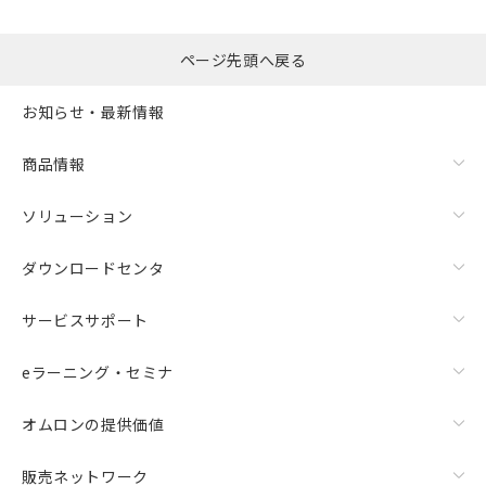
るもので、過去に遡って非含有を証明する
指します。
ものではありません。
また、RoHS指令のフタル酸エステル類４
ページ先頭へ戻る
物質の対応では、対応完了までの期間は出
荷製品に未対応品が混在することから備考
お知らせ・最新情報
欄に対応日を記載しておりました。
既に当社にて対応品への在庫切替を完了
商品情報
していることから、特段のことがない限
り、2022年1月12日より割愛しておりま
す。
ソリューション
ダウンロードセンタ
サービスサポート
eラーニング・セミナ
オムロンの提供価値
販売ネットワーク