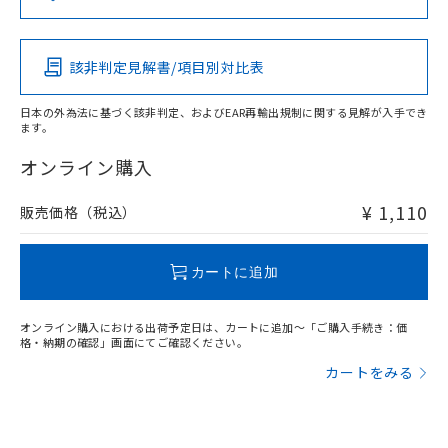
（DBP） 1000ppm以下、フタル酸ジイソブチル
イソブチル) : 1000ppm、 BBP(フタル酸ブチルベンジ
△
一定数には満たないが在庫あり
いよう必要な手段を講じます。
この製品の規格認証/適合状況ページへ
Pb
Hg
Cd
Cr(VI)
ムロン制御機器販売店・当社販売員に
(DIBP) 1000ppm以下
ル) : 1000ppm、
当社は貴社製品を、核兵器、ミサイ
その他の認証はこちらのページからご検索ください
但し、RoHS指令で産業用監視および制御機器に対する
DEHP(フタル酸ビス(2-エチルヘキシル)) : 1000ppm
ご相談ください。
適用除外項目は除く。
ル、化学兵器、生物兵器またはその他
－
在庫なし(最新の在庫状況につ
オムロン制御機器販売店や当社販売拠
フタル酸エステル類の４物質については閾値を超える意
該非判定見解書/項目別対比表
O
O
O
O
武器並びにこれらの製造装置等に一切
いては、お客様のお取引先、ま
図的な使用がないことを確認しています。
点は「
販売ネットワーク
」をご確認
※2 環境保護使用期限
使用いたしません。
たはお客様担当のオムロン制御
ください。
日本の外為法に基づく該非判定、およびEAR再輸出規制に関する見解が入手でき
当社は、貴社製品を第三者に販売する
機器販売店・当社販売員にご確
在庫状況および標準価格結果を当社の
ます。
※2 対応予定月
「ｅ」：有害物質（10物質）のすべてが基
場合は、上記1、2および3の内容を当
"対応済み"や非含有の記載がされた商品であっても、流通
認ください)
事前の承諾なく第三者に漏洩または開
準値以下であることを示します。
該第三者に通知します。また当社は、
在庫等で未対応品が混在する可能性があります。
オンライン購入
示しないようお願いします。
部品在庫の切り替え状況などにより、予定
「10」：通常の使用状況下において有害物
販売先および販売に係わる関係者が違
非含有品が必要な際は、弊社営業部門もしくは販売店へお
マイパーツ機能（部品リスト作成サー
空
受注生産機種、また在庫状況の
月が前後することがあります。
質が外部に漏えいし、環境に深刻な影響を
法に輸出するおそれがある場合は、取
問い合わせください。
ビス）をご利用いただくには、I-Web
¥ 1,110
販売価格（税込）
白
情報を公開していない機種
及ぼさない年数を意味します。
り引きをいたしません。
メンバーズにご登録されている必要が
「－」：未確認です。当社販売部門へお問
あります。
この製品のRoHS/REACH対応状況ページへ
い合わせください。
お客様が当ウェブサイト上で当社にご
カートに追加
※3 非含有証明書ダウンロード
登録された部品リストについて、当社
および当社の共同利用者が、当社の製
下記の非含有証明書をダウンロードするこ
オンライン購入における出荷予定日は、カートに追加～「ご購入手続き：価
品・サービスに関するお客様との取
格・納期の確認」画面にてご確認ください。
とができます。
合意する
キャンセル
引・商談に必要な範囲で利用すること
カートをみる
をご了承ください。
EU RoHS指令（10物質）の非含有証明書
※当社の共同利用者とは、
"個人情報
51物質の非含有証明書（当社基準）
の共同利用に関して"
の「1.共同利
※本証明書は発行日時点で非含有を証明す
用者の範囲」に記載されている法人を