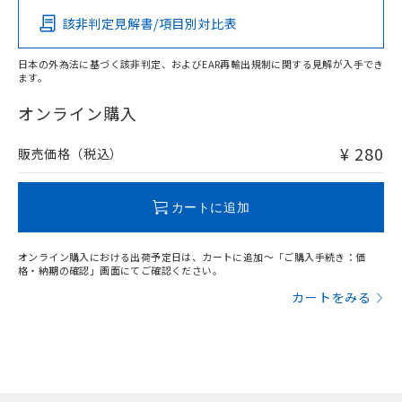
ものではありません。
該非判定見解書/項目別対比表
また、RoHS指令のフタル酸エステル類４
物質の対応では、対応完了までの期間は出
荷製品に未対応品が混在することから備考
日本の外為法に基づく該非判定、およびEAR再輸出規制に関する見解が入手でき
ます。
欄に対応日を記載しておりました。
既に当社にて対応品への在庫切替を完了
オンライン購入
していることから、特段のことがない限
り、2022年1月12日より割愛しておりま
¥ 280
販売価格（税込）
す。
カートに追加
オンライン購入における出荷予定日は、カートに追加～「ご購入手続き：価
格・納期の確認」画面にてご確認ください。
カートをみる