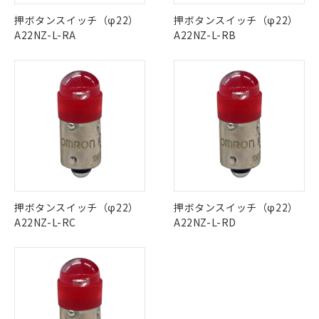
ご利用条件
この製品の規格認証/適合状況ページへ
Pb
Hg
Cd
Cr(VI)
有に対応した製品に切り替える予定のある
押ボタンスイッチ（φ22）
押ボタンスイッチ（φ22）
その他の認証はこちらのページからご検索ください
商品です。
A22NZ-L-RA
A22NZ-L-RB
対応予定なし：EU RoHS指令（10物質）の
O
O
O
O
以下の条件をお読みいただき、同意のうえ
非含有に非対応の商品で、対応品を出す予
ご利用ください。
定はありません。
調査・確認中：EU RoHS指令（10物質）の
本サービスは、当社制御機器事業取扱
※1 中国RoHS○×表
"対応済み"や非含有の記載がされた商品であっても、流通
非含有の対応状況を調査中または確認中の
商品の当社在庫状況および標準価格
在庫等で未対応品が混在する可能性があります。
商品です。
(税抜)を提供させていただくもので
「○」：最大均質材料含有率が中国RoHSの
非含有品が必要な際は、弊社営業部門もしくは販売店へお
非該当品：ライセンス料など無形物で、有
す。
基準値以下であることを示します。
問い合わせください。
害物質有無と関係のない商品です。
当社制御機器事業取扱商品の中には、
「×」：最大均質材料含有率が中国RoHSの
仕入先様の事情により、非含有部品として
本サービスの対象外となる商品もある
基準値を超えていることを示します。
いたものが、含有品と判明した場合などや
当社は、これら貴社製品のうち、外国
この製品のRoHS/REACH対応状況ページへ
ことをご了承ください。
「－」：未確認です。当社販売部門へお問
むを得ず変更することがあります。
為替および外国貿易法に定める商品
在庫状況および標準価格照会結果は、
い合わせください。
押ボタンスイッチ（φ22）
押ボタンスイッチ（φ22）
（以下｢規制貨物等」という）を輸出
記載している更新日時点での社内デー
A22NZ-L-RC
A22NZ-L-RD
*EU RoHS指令（10物質）：
または国外への提供する場合は、日本
記
タに基づき作成されるものであり、閲
説明
鉛(Pb) 1000ppm以下、 水銀(Hg) 1000ppm以下、 カド
*中国RoHS10物質の基準値 (GB/T26572)：
国政府の輸出許可(または役務取引許
号
覧された時点での実際の在庫および標
ミウム(Cd) 100ppm以下、
Pb(鉛) :1000ppm、 Hg(水銀) : 1000ppm、 Cd(カドミウ
可)を取得するなどの必要な手続きを
六価クロム(Cr(Ⅵ)) 1000ppm以下、ポリ臭化ビフェニル
ム) : 100ppm、
準価格とは異なる場合があることをご
類(PBB) 1000ppm以下、ポリ臭化ジフェニルエーテル類
Cr(Ⅵ)(六価クロム) : 1000ppm、 PBBs(ポリ臭化ビフェ
とります。
了承ください。
(PBDE) 1000ppm以下、フタル酸ビス(2-エチルヘキシ
○
一定数以上の在庫あり
ニル類) : 1000ppm、 PBDEs(ポリ臭化ジフェニルエーテ
当社は規制貨物を破棄する場合は、完
ル) (DEHP)(別名：DOP) 1000ppm以下、フタル酸ブチ
正式な納期状況および標準価格はお客
ル類) : 1000ppm、
ルベンジル（BBP） 1000ppm以下、フタル酸ジブチル
全に破砕するなど、違法に輸出されな
DBP(フタル酸ジブチル) : 1000ppm、 DIBP(フタル酸ジ
様のお取引先、またはお客様担当のオ
（DBP） 1000ppm以下、フタル酸ジイソブチル
イソブチル) : 1000ppm、 BBP(フタル酸ブチルベンジ
△
一定数には満たないが在庫あり
いよう必要な手段を講じます。
ムロン制御機器販売店・当社販売員に
(DIBP) 1000ppm以下