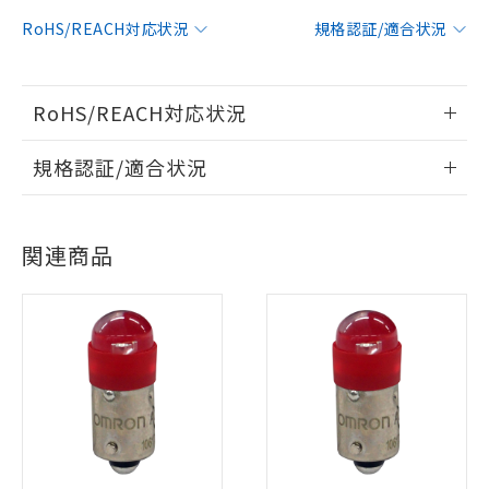
RoHS/REACH対応状況
規格認証/適合状況
RoHS/REACH対応状況
情報更新：2026/7/29
規格認証/適合状況
EU RoHS
注意事項・凡例
UL認証
CSA認証
CEマーキング
関連商品
No
No
N/A
対応状況
対応予定月
※1
※2
対応済み
LR型式承認
DNV型式承認
BV型式承認
KR型式承
（イギリス
（ノルウェー
（フランス
（韓国
※1 対応状況
船舶規格）
船舶規格）
船舶規格）
船舶規格
中国 RoHS
注意事項・凡例
対応済み：EU RoHS指令（10物質）の
No
No
No
No
非含有に対応した製品が提供可能な商品で
す。
中国 RoHS表
※1 ※2
対応予定：EU RoHS指令（10物質）の非含