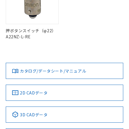
ル) : 1000ppm、
当社は貴社製品を、核兵器、ミサイ
但し、RoHS指令で産業用監視および制御機器に対する
DEHP(フタル酸ビス(2-エチルヘキシル)) : 1000ppm
ご相談ください。
適用除外項目は除く。
ル、化学兵器、生物兵器またはその他
－
在庫なし(最新の在庫状況につ
オムロン制御機器販売店や当社販売拠
フタル酸エステル類の４物質については閾値を超える意
武器並びにこれらの製造装置等に一切
いては、お客様のお取引先、ま
図的な使用がないことを確認しています。
点は「
販売ネットワーク
」をご確認
※2 環境保護使用期限
使用いたしません。
たはお客様担当のオムロン制御
ください。
当社は、貴社製品を第三者に販売する
機器販売店・当社販売員にご確
在庫状況および標準価格結果を当社の
押ボタンスイッチ（φ22）
※2 対応予定月
「ｅ」：有害物質（10物質）のすべてが基
場合は、上記1、2および3の内容を当
認ください)
事前の承諾なく第三者に漏洩または開
A22NZ-L-RE
準値以下であることを示します。
該第三者に通知します。また当社は、
示しないようお願いします。
部品在庫の切り替え状況などにより、予定
「10」：通常の使用状況下において有害物
販売先および販売に係わる関係者が違
マイパーツ機能（部品リスト作成サー
空
受注生産機種、また在庫状況の
月が前後することがあります。
質が外部に漏えいし、環境に深刻な影響を
法に輸出するおそれがある場合は、取
ビス）をご利用いただくには、I-Web
白
情報を公開していない機種
及ぼさない年数を意味します。
り引きをいたしません。
メンバーズにご登録されている必要が
「－」：未確認です。当社販売部門へお問
あります。
い合わせください。
カタログ/データシート/マニュアル
お客様が当ウェブサイト上で当社にご
※3 非含有証明書ダウンロード
登録された部品リストについて、当社
および当社の共同利用者が、当社の製
下記の非含有証明書をダウンロードするこ
品・サービスに関するお客様との取
2D CADデータ
とができます。
合意する
キャンセル
引・商談に必要な範囲で利用すること
をご了承ください。
EU RoHS指令（10物質）の非含有証明書
※当社の共同利用者とは、
"個人情報
51物質の非含有証明書（当社基準）
3D CADデータ
の共同利用に関して"
の「1.共同利
※本証明書は発行日時点で非含有を証明す
用者の範囲」に記載されている法人を
るもので、過去に遡って非含有を証明する
指します。