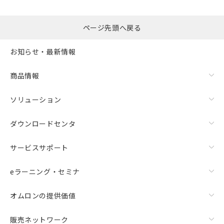
るもので、過去に遡って非含有を証明する
指します。
ものではありません。
また、RoHS指令のフタル酸エステル類４
ページ先頭へ戻る
物質の対応では、対応完了までの期間は出
荷製品に未対応品が混在することから備考
お知らせ・最新情報
欄に対応日を記載しておりました。
既に当社にて対応品への在庫切替を完了
商品情報
していることから、特段のことがない限
り、2022年1月12日より割愛しておりま
す。
ソリューション
ダウンロードセンタ
サービスサポート
eラーニング・セミナ
オムロンの提供価値
販売ネットワーク