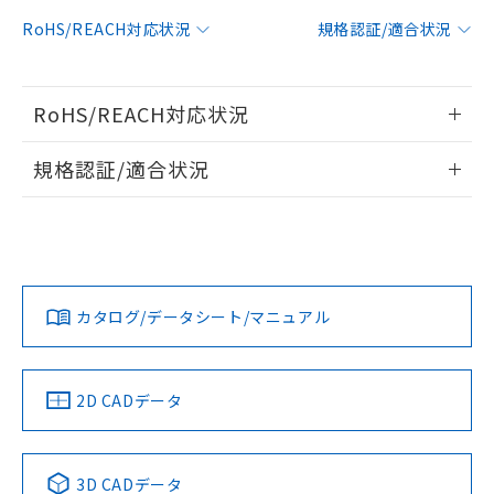
対応予定：EU RoHS指令（10物質）の非含
RoHS/REACH対応状況
規格認証/適合状況
ご利用条件
有に対応した製品に切り替える予定のある
商品です。
対応予定なし：EU RoHS指令（10物質）の
以下の条件をお読みいただき、同意のうえ
RoHS/REACH対応状況
非含有に非対応の商品で、対応品を出す予
ご利用ください。
定はありません。
情報更新：2026/7/29
調査・確認中：EU RoHS指令（10物質）の
規格認証/適合状況
本サービスは、当社制御機器事業取扱
※1 中国RoHS○×表
非含有の対応状況を調査中または確認中の
商品の当社在庫状況および標準価格
EU RoHS
注意事項・凡例
商品です。
(税抜)を提供させていただくもので
UL認証
CSA認証
CEマーキング
「○」：最大均質材料含有率が中国RoHSの
非該当品：ライセンス料など無形物で、有
す。
基準値以下であることを示します。
害物質有無と関係のない商品です。
当社制御機器事業取扱商品の中には、
No
No
N/A
「×」：最大均質材料含有率が中国RoHSの
仕入先様の事情により、非含有部品として
対応状況
対応予定月
※1
※2
本サービスの対象外となる商品もある
基準値を超えていることを示します。
いたものが、含有品と判明した場合などや
当社は、これら貴社製品のうち、外国
ことをご了承ください。
カタログ/データシート/マニュアル
「－」：未確認です。当社販売部門へお問
むを得ず変更することがあります。
対応済み
為替および外国貿易法に定める商品
在庫状況および標準価格照会結果は、
い合わせください。
（以下｢規制貨物等」という）を輸出
LR型式承認
DNV型式承認
BV型式承認
KR型式承
記載している更新日時点での社内デー
*EU RoHS指令（10物質）：
または国外への提供する場合は、日本
（イギリス
（ノルウェー
（フランス
（韓国
記
タに基づき作成されるものであり、閲
説明
鉛(Pb) 1000ppm以下、 水銀(Hg) 1000ppm以下、 カド
*中国RoHS10物質の基準値 (GB/T26572)：
船舶規格）
船舶規格）
船舶規格）
船舶規格
国政府の輸出許可(または役務取引許
中国 RoHS
注意事項・凡例
2D CADデータ
号
覧された時点での実際の在庫および標
ミウム(Cd) 100ppm以下、
Pb(鉛) :1000ppm、 Hg(水銀) : 1000ppm、 Cd(カドミウ
可)を取得するなどの必要な手続きを
六価クロム(Cr(Ⅵ)) 1000ppm以下、ポリ臭化ビフェニル
ム) : 100ppm、
準価格とは異なる場合があることをご
No
類(PBB) 1000ppm以下、ポリ臭化ジフェニルエーテル類
No
No
No
Cr(Ⅵ)(六価クロム) : 1000ppm、 PBBs(ポリ臭化ビフェ
とります。
了承ください。
(PBDE) 1000ppm以下、フタル酸ビス(2-エチルヘキシ
○
一定数以上の在庫あり
ニル類) : 1000ppm、 PBDEs(ポリ臭化ジフェニルエーテ
当社は規制貨物を破棄する場合は、完
ル) (DEHP)(別名：DOP) 1000ppm以下、フタル酸ブチ
中国 RoHS表
※1 ※2
正式な納期状況および標準価格はお客
ル類) : 1000ppm、
3D CADデータ
ルベンジル（BBP） 1000ppm以下、フタル酸ジブチル
全に破砕するなど、違法に輸出されな
DBP(フタル酸ジブチル) : 1000ppm、 DIBP(フタル酸ジ
様のお取引先、またはお客様担当のオ