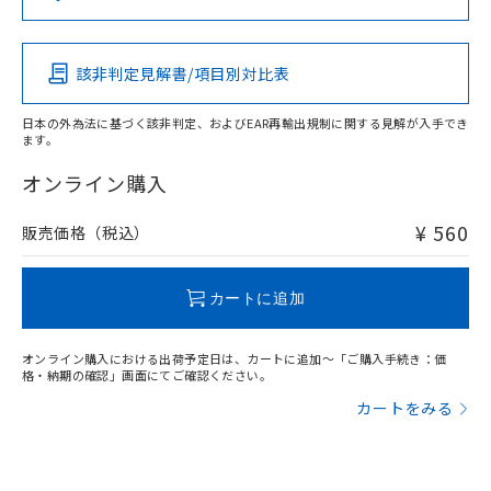
（DBP） 1000ppm以下、フタル酸ジイソブチル
イソブチル) : 1000ppm、 BBP(フタル酸ブチルベンジ
△
一定数には満たないが在庫あり
いよう必要な手段を講じます。
この製品の規格認証/適合状況ページへ
Pb
Hg
Cd
Cr(VI)
ムロン制御機器販売店・当社販売員に
(DIBP) 1000ppm以下
ル) : 1000ppm、
当社は貴社製品を、核兵器、ミサイ
その他の認証はこちらのページからご検索ください
但し、RoHS指令で産業用監視および制御機器に対する
DEHP(フタル酸ビス(2-エチルヘキシル)) : 1000ppm
ご相談ください。
適用除外項目は除く。
ル、化学兵器、生物兵器またはその他
－
在庫なし(最新の在庫状況につ
オムロン制御機器販売店や当社販売拠
フタル酸エステル類の４物質については閾値を超える意
該非判定見解書/項目別対比表
O
O
O
O
武器並びにこれらの製造装置等に一切
いては、お客様のお取引先、ま
図的な使用がないことを確認しています。
点は「
販売ネットワーク
」をご確認
※2 環境保護使用期限
使用いたしません。
たはお客様担当のオムロン制御
ください。
日本の外為法に基づく該非判定、およびEAR再輸出規制に関する見解が入手でき
当社は、貴社製品を第三者に販売する
機器販売店・当社販売員にご確
在庫状況および標準価格結果を当社の
ます。
※2 対応予定月
「ｅ」：有害物質（10物質）のすべてが基
場合は、上記1、2および3の内容を当
"対応済み"や非含有の記載がされた商品であっても、流通
認ください)
事前の承諾なく第三者に漏洩または開
準値以下であることを示します。
該第三者に通知します。また当社は、
在庫等で未対応品が混在する可能性があります。
オンライン購入
示しないようお願いします。
部品在庫の切り替え状況などにより、予定
「10」：通常の使用状況下において有害物
販売先および販売に係わる関係者が違
非含有品が必要な際は、弊社営業部門もしくは販売店へお
マイパーツ機能（部品リスト作成サー
空
受注生産機種、また在庫状況の
月が前後することがあります。
質が外部に漏えいし、環境に深刻な影響を
法に輸出するおそれがある場合は、取
問い合わせください。
ビス）をご利用いただくには、I-Web
¥ 560
販売価格（税込）
白
情報を公開していない機種
及ぼさない年数を意味します。
り引きをいたしません。
メンバーズにご登録されている必要が
「－」：未確認です。当社販売部門へお問
あります。
この製品のRoHS/REACH対応状況ページへ
い合わせください。
お客様が当ウェブサイト上で当社にご
カートに追加
※3 非含有証明書ダウンロード
登録された部品リストについて、当社
および当社の共同利用者が、当社の製
下記の非含有証明書をダウンロードするこ
オンライン購入における出荷予定日は、カートに追加～「ご購入手続き：価
品・サービスに関するお客様との取
格・納期の確認」画面にてご確認ください。
とができます。
合意する
キャンセル
引・商談に必要な範囲で利用すること
カートをみる
をご了承ください。
EU RoHS指令（10物質）の非含有証明書
※当社の共同利用者とは、
"個人情報
51物質の非含有証明書（当社基準）
の共同利用に関して"
の「1.共同利
※本証明書は発行日時点で非含有を証明す
用者の範囲」に記載されている法人を