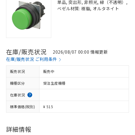
単品, 突出形, 非照光, 緑（不透明）,
ベゼル材質: 樹脂, オルタネイト
在庫/販売状況
2026/08/07 00:00 情報更新
在庫/販売状況 ご利用条件
販売状況
販売中
機種区分
受注生産機種
在庫状況
標準価格(税別)
¥ 515
※1 対応状況
対応済み：EU RoHS指令（10物質）の
非含有に対応した製品が提供可能な商品で
詳細情報
す。