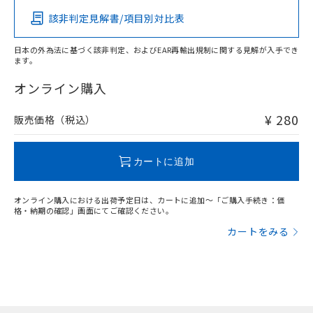
ものではありません。
該非判定見解書/項目別対比表
また、RoHS指令のフタル酸エステル類４
物質の対応では、対応完了までの期間は出
荷製品に未対応品が混在することから備考
日本の外為法に基づく該非判定、およびEAR再輸出規制に関する見解が入手でき
ます。
欄に対応日を記載しておりました。
既に当社にて対応品への在庫切替を完了
オンライン購入
していることから、特段のことがない限
り、2022年1月12日より割愛しておりま
¥ 280
販売価格（税込）
す。
カートに追加
オンライン購入における出荷予定日は、カートに追加～「ご購入手続き：価
格・納期の確認」画面にてご確認ください。
カートをみる