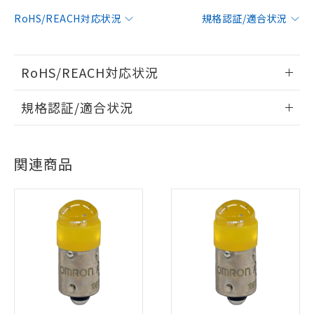
RoHS/REACH対応状況
規格認証/適合状況
RoHS/REACH対応状況
情報更新：2026/7/29
規格認証/適合状況
EU RoHS
注意事項・凡例
UL認証
CSA認証
CEマーキング
関連商品
No
No
N/A
対応状況
対応予定月
※1
※2
対応済み
LR型式承認
DNV型式承認
BV型式承認
KR型式承
（イギリス
（ノルウェー
（フランス
（韓国
※1 対応状況
船舶規格）
船舶規格）
船舶規格）
船舶規格
中国 RoHS
注意事項・凡例
対応済み：EU RoHS指令（10物質）の
No
No
No
No
非含有に対応した製品が提供可能な商品で
す。
中国 RoHS表
※1 ※2
対応予定：EU RoHS指令（10物質）の非含