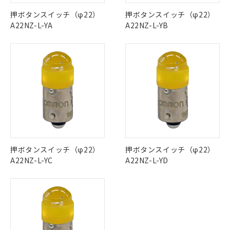
ご利用条件
この製品の規格認証/適合状況ページへ
Pb
Hg
Cd
Cr(VI)
有に対応した製品に切り替える予定のある
押ボタンスイッチ（φ22）
押ボタンスイッチ（φ22）
その他の認証はこちらのページからご検索ください
商品です。
A22NZ-L-YA
A22NZ-L-YB
対応予定なし：EU RoHS指令（10物質）の
O
O
O
O
以下の条件をお読みいただき、同意のうえ
非含有に非対応の商品で、対応品を出す予
ご利用ください。
定はありません。
調査・確認中：EU RoHS指令（10物質）の
本サービスは、当社制御機器事業取扱
※1 中国RoHS○×表
"対応済み"や非含有の記載がされた商品であっても、流通
非含有の対応状況を調査中または確認中の
商品の当社在庫状況および標準価格
在庫等で未対応品が混在する可能性があります。
商品です。
(税抜)を提供させていただくもので
「○」：最大均質材料含有率が中国RoHSの
非含有品が必要な際は、弊社営業部門もしくは販売店へお
非該当品：ライセンス料など無形物で、有
す。
基準値以下であることを示します。
問い合わせください。
害物質有無と関係のない商品です。
当社制御機器事業取扱商品の中には、
「×」：最大均質材料含有率が中国RoHSの
仕入先様の事情により、非含有部品として
本サービスの対象外となる商品もある
基準値を超えていることを示します。
いたものが、含有品と判明した場合などや
当社は、これら貴社製品のうち、外国
この製品のRoHS/REACH対応状況ページへ
ことをご了承ください。
「－」：未確認です。当社販売部門へお問
むを得ず変更することがあります。
為替および外国貿易法に定める商品
在庫状況および標準価格照会結果は、
い合わせください。
押ボタンスイッチ（φ22）
押ボタンスイッチ（φ22）
（以下｢規制貨物等」という）を輸出
記載している更新日時点での社内デー
A22NZ-L-YC
A22NZ-L-YD
*EU RoHS指令（10物質）：
または国外への提供する場合は、日本
記
タに基づき作成されるものであり、閲
説明
鉛(Pb) 1000ppm以下、 水銀(Hg) 1000ppm以下、 カド
*中国RoHS10物質の基準値 (GB/T26572)：
国政府の輸出許可(または役務取引許
号
覧された時点での実際の在庫および標
ミウム(Cd) 100ppm以下、
Pb(鉛) :1000ppm、 Hg(水銀) : 1000ppm、 Cd(カドミウ
可)を取得するなどの必要な手続きを
六価クロム(Cr(Ⅵ)) 1000ppm以下、ポリ臭化ビフェニル
ム) : 100ppm、
準価格とは異なる場合があることをご
類(PBB) 1000ppm以下、ポリ臭化ジフェニルエーテル類
Cr(Ⅵ)(六価クロム) : 1000ppm、 PBBs(ポリ臭化ビフェ
とります。
了承ください。
(PBDE) 1000ppm以下、フタル酸ビス(2-エチルヘキシ
○
一定数以上の在庫あり
ニル類) : 1000ppm、 PBDEs(ポリ臭化ジフェニルエーテ
当社は規制貨物を破棄する場合は、完
ル) (DEHP)(別名：DOP) 1000ppm以下、フタル酸ブチ
正式な納期状況および標準価格はお客
ル類) : 1000ppm、
ルベンジル（BBP） 1000ppm以下、フタル酸ジブチル
全に破砕するなど、違法に輸出されな
DBP(フタル酸ジブチル) : 1000ppm、 DIBP(フタル酸ジ
様のお取引先、またはお客様担当のオ
（DBP） 1000ppm以下、フタル酸ジイソブチル
イソブチル) : 1000ppm、 BBP(フタル酸ブチルベンジ
△
一定数には満たないが在庫あり
いよう必要な手段を講じます。
ムロン制御機器販売店・当社販売員に
(DIBP) 1000ppm以下