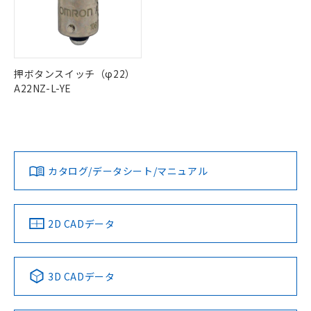
ル) : 1000ppm、
当社は貴社製品を、核兵器、ミサイ
但し、RoHS指令で産業用監視および制御機器に対する
DEHP(フタル酸ビス(2-エチルヘキシル)) : 1000ppm
ご相談ください。
適用除外項目は除く。
ル、化学兵器、生物兵器またはその他
－
在庫なし(最新の在庫状況につ
オムロン制御機器販売店や当社販売拠
フタル酸エステル類の４物質については閾値を超える意
武器並びにこれらの製造装置等に一切
いては、お客様のお取引先、ま
図的な使用がないことを確認しています。
点は「
販売ネットワーク
」をご確認
※2 環境保護使用期限
使用いたしません。
たはお客様担当のオムロン制御
ください。
当社は、貴社製品を第三者に販売する
機器販売店・当社販売員にご確
在庫状況および標準価格結果を当社の
押ボタンスイッチ（φ22）
※2 対応予定月
「ｅ」：有害物質（10物質）のすべてが基
場合は、上記1、2および3の内容を当
認ください)
事前の承諾なく第三者に漏洩または開
A22NZ-L-YE
準値以下であることを示します。
該第三者に通知します。また当社は、
示しないようお願いします。
部品在庫の切り替え状況などにより、予定
「10」：通常の使用状況下において有害物
販売先および販売に係わる関係者が違
マイパーツ機能（部品リスト作成サー
空
受注生産機種、また在庫状況の
月が前後することがあります。
質が外部に漏えいし、環境に深刻な影響を
法に輸出するおそれがある場合は、取
ビス）をご利用いただくには、I-Web
白
情報を公開していない機種
及ぼさない年数を意味します。
り引きをいたしません。
メンバーズにご登録されている必要が
「－」：未確認です。当社販売部門へお問
あります。
い合わせください。
カタログ/データシート/マニュアル
お客様が当ウェブサイト上で当社にご
※3 非含有証明書ダウンロード
登録された部品リストについて、当社
および当社の共同利用者が、当社の製
下記の非含有証明書をダウンロードするこ
品・サービスに関するお客様との取
2D CADデータ
とができます。
合意する
キャンセル
引・商談に必要な範囲で利用すること
をご了承ください。
EU RoHS指令（10物質）の非含有証明書
※当社の共同利用者とは、
"個人情報
51物質の非含有証明書（当社基準）
3D CADデータ
の共同利用に関して"
の「1.共同利
※本証明書は発行日時点で非含有を証明す
用者の範囲」に記載されている法人を
るもので、過去に遡って非含有を証明する
指します。