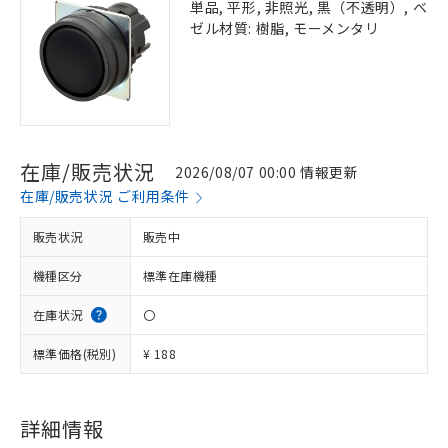
単品, 平形, 非照光, 黒（不透明）, ベ
ゼル材質: 樹脂, モーメンタリ
在庫/販売状況
2026/08/07 00:00 情報更新
在庫/販売状況 ご利用条件
販売状況
販売中
機種区分
標準在庫機種
在庫状況
〇
標準価格(税別)
¥ 188
※1 対応状況
対応済み：EU RoHS指令（10物質）の
非含有に対応した製品が提供可能な商品で
詳細情報
す。