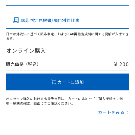
（DBP） 1000ppm以下、フタル酸ジイソブチル
イソブチル) : 1000ppm、 BBP(フタル酸ブチルベンジ
△
一定数には満たないが在庫あり
いよう必要な手段を講じます。
この製品の規格認証/適合状況ページへ
Pb
Hg
Cd
Cr(VI)
ムロン制御機器販売店・当社販売員に
(DIBP) 1000ppm以下
ル) : 1000ppm、
当社は貴社製品を、核兵器、ミサイ
その他の認証はこちらのページからご検索ください
但し、RoHS指令で産業用監視および制御機器に対する
DEHP(フタル酸ビス(2-エチルヘキシル)) : 1000ppm
ご相談ください。
適用除外項目は除く。
ル、化学兵器、生物兵器またはその他
－
在庫なし(最新の在庫状況につ
オムロン制御機器販売店や当社販売拠
フタル酸エステル類の４物質については閾値を超える意
該非判定見解書/項目別対比表
O
O
O
O
武器並びにこれらの製造装置等に一切
いては、お客様のお取引先、ま
図的な使用がないことを確認しています。
点は「
販売ネットワーク
」をご確認
※2 環境保護使用期限
使用いたしません。
たはお客様担当のオムロン制御
ください。
日本の外為法に基づく該非判定、およびEAR再輸出規制に関する見解が入手でき
当社は、貴社製品を第三者に販売する
機器販売店・当社販売員にご確
在庫状況および標準価格結果を当社の
ます。
※2 対応予定月
「ｅ」：有害物質（10物質）のすべてが基
場合は、上記1、2および3の内容を当
"対応済み"や非含有の記載がされた商品であっても、流通
認ください)
事前の承諾なく第三者に漏洩または開
準値以下であることを示します。
該第三者に通知します。また当社は、
在庫等で未対応品が混在する可能性があります。
オンライン購入
示しないようお願いします。
部品在庫の切り替え状況などにより、予定
「10」：通常の使用状況下において有害物
販売先および販売に係わる関係者が違
非含有品が必要な際は、弊社営業部門もしくは販売店へお
マイパーツ機能（部品リスト作成サー
空
受注生産機種、また在庫状況の
月が前後することがあります。
質が外部に漏えいし、環境に深刻な影響を
法に輸出するおそれがある場合は、取
問い合わせください。
ビス）をご利用いただくには、I-Web
¥ 200
販売価格（税込）
白
情報を公開していない機種
及ぼさない年数を意味します。
り引きをいたしません。
メンバーズにご登録されている必要が
「－」：未確認です。当社販売部門へお問
あります。
この製品のRoHS/REACH対応状況ページへ
い合わせください。
お客様が当ウェブサイト上で当社にご
カートに追加
※3 非含有証明書ダウンロード
登録された部品リストについて、当社
および当社の共同利用者が、当社の製
下記の非含有証明書をダウンロードするこ
オンライン購入における出荷予定日は、カートに追加～「ご購入手続き：価
品・サービスに関するお客様との取
格・納期の確認」画面にてご確認ください。
とができます。
合意する
キャンセル
引・商談に必要な範囲で利用すること
カートをみる
をご了承ください。
EU RoHS指令（10物質）の非含有証明書
※当社の共同利用者とは、
"個人情報
51物質の非含有証明書（当社基準）
の共同利用に関して"
の「1.共同利
※本証明書は発行日時点で非含有を証明す
用者の範囲」に記載されている法人を