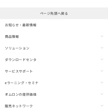
るもので、過去に遡って非含有を証明する
指します。
ものではありません。
また、RoHS指令のフタル酸エステル類４
ページ先頭へ戻る
物質の対応では、対応完了までの期間は出
荷製品に未対応品が混在することから備考
お知らせ・最新情報
欄に対応日を記載しておりました。
既に当社にて対応品への在庫切替を完了
商品情報
していることから、特段のことがない限
り、2022年1月12日より割愛しておりま
す。
ソリューション
ダウンロードセンタ
サービスサポート
eラーニング・セミナ
オムロンの提供価値
販売ネットワーク