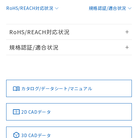
対応予定：EU RoHS指令（10物質）の非含
RoHS/REACH対応状況
規格認証/適合状況
ご利用条件
有に対応した製品に切り替える予定のある
商品です。
対応予定なし：EU RoHS指令（10物質）の
以下の条件をお読みいただき、同意のうえ
RoHS/REACH対応状況
非含有に非対応の商品で、対応品を出す予
ご利用ください。
定はありません。
情報更新：2026/7/29
調査・確認中：EU RoHS指令（10物質）の
規格認証/適合状況
本サービスは、当社制御機器事業取扱
※1 中国RoHS○×表
非含有の対応状況を調査中または確認中の
商品の当社在庫状況および標準価格
EU RoHS
注意事項・凡例
商品です。
(税抜)を提供させていただくもので
UL認証
CSA認証
CEマーキング
「○」：最大均質材料含有率が中国RoHSの
非該当品：ライセンス料など無形物で、有
す。
基準値以下であることを示します。
害物質有無と関係のない商品です。
当社制御機器事業取扱商品の中には、
No
No
N/A
「×」：最大均質材料含有率が中国RoHSの
仕入先様の事情により、非含有部品として
対応状況
対応予定月
※1
※2
本サービスの対象外となる商品もある
基準値を超えていることを示します。
いたものが、含有品と判明した場合などや
当社は、これら貴社製品のうち、外国
ことをご了承ください。
カタログ/データシート/マニュアル
「－」：未確認です。当社販売部門へお問
むを得ず変更することがあります。
対応済み
為替および外国貿易法に定める商品
在庫状況および標準価格照会結果は、
い合わせください。
（以下｢規制貨物等」という）を輸出
LR型式承認
DNV型式承認
BV型式承認
KR型式承
記載している更新日時点での社内デー
*EU RoHS指令（10物質）：
または国外への提供する場合は、日本
（イギリス
（ノルウェー
（フランス
（韓国
記
タに基づき作成されるものであり、閲
説明
鉛(Pb) 1000ppm以下、 水銀(Hg) 1000ppm以下、 カド
*中国RoHS10物質の基準値 (GB/T26572)：
船舶規格）
船舶規格）
船舶規格）
船舶規格
国政府の輸出許可(または役務取引許
中国 RoHS
注意事項・凡例
2D CADデータ
号
覧された時点での実際の在庫および標
ミウム(Cd) 100ppm以下、
Pb(鉛) :1000ppm、 Hg(水銀) : 1000ppm、 Cd(カドミウ
可)を取得するなどの必要な手続きを
六価クロム(Cr(Ⅵ)) 1000ppm以下、ポリ臭化ビフェニル
ム) : 100ppm、
準価格とは異なる場合があることをご
No
類(PBB) 1000ppm以下、ポリ臭化ジフェニルエーテル類
No
No
No
Cr(Ⅵ)(六価クロム) : 1000ppm、 PBBs(ポリ臭化ビフェ
とります。
了承ください。
(PBDE) 1000ppm以下、フタル酸ビス(2-エチルヘキシ
○
一定数以上の在庫あり
ニル類) : 1000ppm、 PBDEs(ポリ臭化ジフェニルエーテ
当社は規制貨物を破棄する場合は、完
ル) (DEHP)(別名：DOP) 1000ppm以下、フタル酸ブチ
中国 RoHS表
※1 ※2
正式な納期状況および標準価格はお客
ル類) : 1000ppm、
3D CADデータ
ルベンジル（BBP） 1000ppm以下、フタル酸ジブチル
全に破砕するなど、違法に輸出されな
DBP(フタル酸ジブチル) : 1000ppm、 DIBP(フタル酸ジ
様のお取引先、またはお客様担当のオ