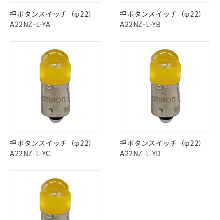
ご利用条件
この製品の規格認証/適合状況ページへ
Pb
Hg
Cd
Cr(VI)
有に対応した製品に切り替える予定のある
押ボタンスイッチ（φ22）
押ボタンスイッチ（φ22）
その他の認証はこちらのページからご検索ください
商品です。
A22NZ-L-YA
A22NZ-L-YB
対応予定なし：EU RoHS指令（10物質）の
O
O
O
O
以下の条件をお読みいただき、同意のうえ
非含有に非対応の商品で、対応品を出す予
ご利用ください。
定はありません。
調査・確認中：EU RoHS指令（10物質）の
本サービスは、当社制御機器事業取扱
※1 中国RoHS○×表
"対応済み"や非含有の記載がされた商品であっても、流通
非含有の対応状況を調査中または確認中の
商品の当社在庫状況および標準価格
在庫等で未対応品が混在する可能性があります。
商品です。
(税抜)を提供させていただくもので
「○」：最大均質材料含有率が中国RoHSの
非含有品が必要な際は、弊社営業部門もしくは販売店へお
非該当品：ライセンス料など無形物で、有
す。
基準値以下であることを示します。
問い合わせください。
害物質有無と関係のない商品です。
当社制御機器事業取扱商品の中には、
「×」：最大均質材料含有率が中国RoHSの
仕入先様の事情により、非含有部品として
本サービスの対象外となる商品もある
基準値を超えていることを示します。
いたものが、含有品と判明した場合などや
当社は、これら貴社製品のうち、外国
この製品のRoHS/REACH対応状況ページへ
ことをご了承ください。
「－」：未確認です。当社販売部門へお問
むを得ず変更することがあります。
為替および外国貿易法に定める商品
在庫状況および標準価格照会結果は、
い合わせください。
押ボタンスイッチ（φ22）
押ボタンスイッチ（φ22）
（以下｢規制貨物等」という）を輸出
記載している更新日時点での社内デー
A22NZ-L-YC
A22NZ-L-YD
*EU RoHS指令（10物質）：
または国外への提供する場合は、日本
記
タに基づき作成されるものであり、閲
説明
鉛(Pb) 1000ppm以下、 水銀(Hg) 1000ppm以下、 カド
*中国RoHS10物質の基準値 (GB/T26572)：
国政府の輸出許可(または役務取引許
号
覧された時点での実際の在庫および標
ミウム(Cd) 100ppm以下、
Pb(鉛) :1000ppm、 Hg(水銀) : 1000ppm、 Cd(カドミウ
可)を取得するなどの必要な手続きを
六価クロム(Cr(Ⅵ)) 1000ppm以下、ポリ臭化ビフェニル
ム) : 100ppm、
準価格とは異なる場合があることをご
類(PBB) 1000ppm以下、ポリ臭化ジフェニルエーテル類
Cr(Ⅵ)(六価クロム) : 1000ppm、 PBBs(ポリ臭化ビフェ
とります。
了承ください。
(PBDE) 1000ppm以下、フタル酸ビス(2-エチルヘキシ
○
一定数以上の在庫あり
ニル類) : 1000ppm、 PBDEs(ポリ臭化ジフェニルエーテ
当社は規制貨物を破棄する場合は、完
ル) (DEHP)(別名：DOP) 1000ppm以下、フタル酸ブチ
正式な納期状況および標準価格はお客
ル類) : 1000ppm、
ルベンジル（BBP） 1000ppm以下、フタル酸ジブチル
全に破砕するなど、違法に輸出されな
DBP(フタル酸ジブチル) : 1000ppm、 DIBP(フタル酸ジ
様のお取引先、またはお客様担当のオ
（DBP） 1000ppm以下、フタル酸ジイソブチル
イソブチル) : 1000ppm、 BBP(フタル酸ブチルベンジ
△
一定数には満たないが在庫あり
いよう必要な手段を講じます。
ムロン制御機器販売店・当社販売員に
(DIBP) 1000ppm以下