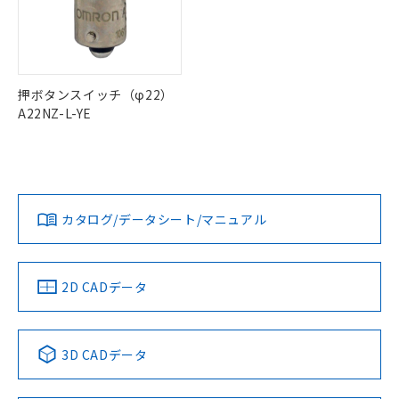
ル) : 1000ppm、
当社は貴社製品を、核兵器、ミサイ
但し、RoHS指令で産業用監視および制御機器に対する
DEHP(フタル酸ビス(2-エチルヘキシル)) : 1000ppm
ご相談ください。
適用除外項目は除く。
ル、化学兵器、生物兵器またはその他
－
在庫なし(最新の在庫状況につ
オムロン制御機器販売店や当社販売拠
フタル酸エステル類の４物質については閾値を超える意
武器並びにこれらの製造装置等に一切
いては、お客様のお取引先、ま
図的な使用がないことを確認しています。
点は「
販売ネットワーク
」をご確認
※2 環境保護使用期限
使用いたしません。
たはお客様担当のオムロン制御
ください。
当社は、貴社製品を第三者に販売する
機器販売店・当社販売員にご確
在庫状況および標準価格結果を当社の
押ボタンスイッチ（φ22）
※2 対応予定月
「ｅ」：有害物質（10物質）のすべてが基
場合は、上記1、2および3の内容を当
認ください)
事前の承諾なく第三者に漏洩または開
A22NZ-L-YE
準値以下であることを示します。
該第三者に通知します。また当社は、
示しないようお願いします。
部品在庫の切り替え状況などにより、予定
「10」：通常の使用状況下において有害物
販売先および販売に係わる関係者が違
マイパーツ機能（部品リスト作成サー
空
受注生産機種、また在庫状況の
月が前後することがあります。
質が外部に漏えいし、環境に深刻な影響を
法に輸出するおそれがある場合は、取
ビス）をご利用いただくには、I-Web
白
情報を公開していない機種
及ぼさない年数を意味します。
り引きをいたしません。
メンバーズにご登録されている必要が
「－」：未確認です。当社販売部門へお問
あります。
い合わせください。
カタログ/データシート/マニュアル
お客様が当ウェブサイト上で当社にご
※3 非含有証明書ダウンロード
登録された部品リストについて、当社
および当社の共同利用者が、当社の製
下記の非含有証明書をダウンロードするこ
品・サービスに関するお客様との取
2D CADデータ
とができます。
合意する
キャンセル
引・商談に必要な範囲で利用すること
をご了承ください。
EU RoHS指令（10物質）の非含有証明書
※当社の共同利用者とは、
"個人情報
51物質の非含有証明書（当社基準）
3D CADデータ
の共同利用に関して"
の「1.共同利
※本証明書は発行日時点で非含有を証明す
用者の範囲」に記載されている法人を
るもので、過去に遡って非含有を証明する
指します。