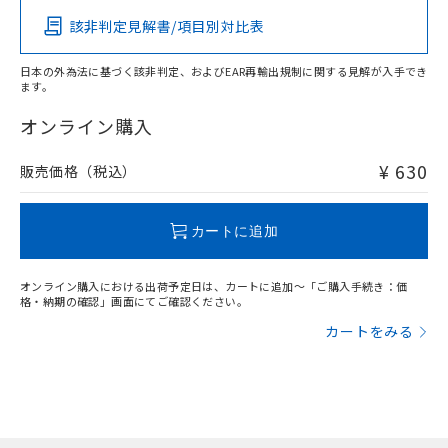
ものではありません。
該非判定見解書/項目別対比表
また、RoHS指令のフタル酸エステル類４
物質の対応では、対応完了までの期間は出
荷製品に未対応品が混在することから備考
日本の外為法に基づく該非判定、およびEAR再輸出規制に関する見解が入手でき
ます。
欄に対応日を記載しておりました。
既に当社にて対応品への在庫切替を完了
オンライン購入
していることから、特段のことがない限
り、2022年1月12日より割愛しておりま
¥ 630
販売価格（税込）
す。
カートに追加
オンライン購入における出荷予定日は、カートに追加～「ご購入手続き：価
格・納期の確認」画面にてご確認ください。
カートをみる