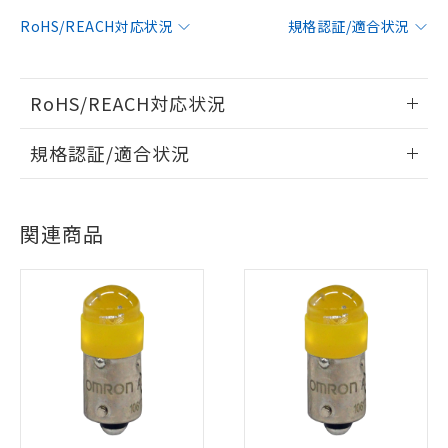
RoHS/REACH対応状況
規格認証/適合状況
RoHS/REACH対応状況
情報更新：2026/7/29
規格認証/適合状況
EU RoHS
注意事項・凡例
UL認証
CSA認証
CEマーキング
関連商品
No
No
N/A
対応状況
対応予定月
※1
※2
対応済み
LR型式承認
DNV型式承認
BV型式承認
KR型式承
（イギリス
（ノルウェー
（フランス
（韓国
※1 対応状況
船舶規格）
船舶規格）
船舶規格）
船舶規格
中国 RoHS
注意事項・凡例
対応済み：EU RoHS指令（10物質）の
No
No
No
No
非含有に対応した製品が提供可能な商品で
す。
中国 RoHS表
※1 ※2
対応予定：EU RoHS指令（10物質）の非含